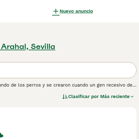
Nuevo anuncio
 Arahal, Sevilla
undo de los perros y se crearon cuando un gen recesivo de
malmente, los Yorkies son gris pizarra y tostado o crema,
Clasificar por
Más reciente
alemanes, Werner y Gertrud Biewer, quienes decidieron
chorros con un color de pelaje tan atractivo. Lee nuestra
obtener información sobre esta raza de perro.