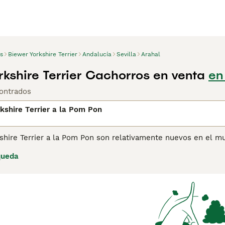
s
Biewer Yorkshire Terrier
Andalucía
Sevilla
Arahal
rkshire Terrier Cachorros en venta
en
ontrados
kshire Terrier a la Pom Pon
shire Terrier a la Pom Pon son relativamente nuevos en el m
ire Terriers produjo un cachorro único de varios colores. Nor
queda
cachorro de varios colores intrigó y deleitó a sus criadores 
 perros de forma selectiva con el objetivo de producir más ca
jos de compra de Biewer Yorkshire Terrier a la Pom Pon para 