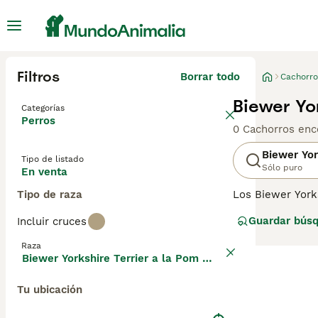
Filtros
Borrar todo
Cachorro
Biewer Yo
Categorías
Perros
0 Cachorros enc
Biewer Yor
Tipo de listado
Sólo puro
En venta
Tipo de raza
Los Biewer York
un par de Yorksh
Guardar bús
Incluir cruces
por lo que este 
comenzar a criar
Raza
página de conse
Biewer Yorkshire Terrier a la Pom Pon
Tu ubicación