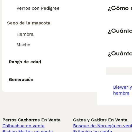
¿Cómo es
Perros con Pedigree
Sexo de la mascota
¿Cuánto
Hembra
Macho
¿Cuánto
Rango de edad
Generación
biewer yorkshire terrier
hembra
Perros Cachorros En Venta
Gatos y Gatitos En Venta
Chihuahua en venta
Bosque de Noruega en ven
Bichón Maltés en venta
Británico en venta