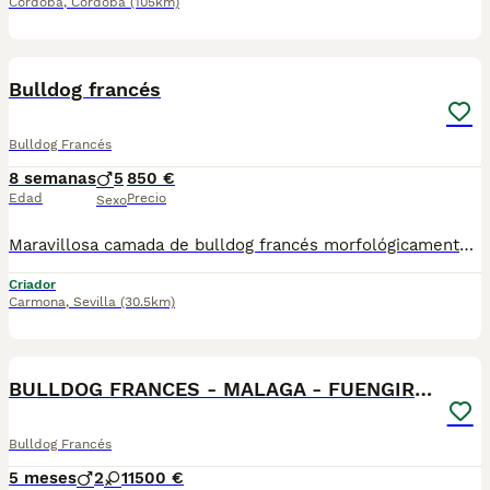
Córdoba
,
Córdoba
(105km)
1
Bulldog francés
Bulldog Francés
8 semanas
5
850 €
Edad
Precio
Sexo
Maravillosa camada de bulldog francés morfológicamente perfecto, chatos, bajitos y compactos. Criados en ambiente familiar de padre con ningún tipo de alergia ni de respiración. Se entregan desparasitados, vacunados y con su cartilla sanitaria .
Criador
Carmona
,
Sevilla
(30.5km)
1
BULLDOG FRANCES - MALAGA - FUENGIROLA
Bulldog Francés
5 meses
2
1
1500 €