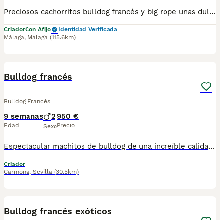
Preciosos cachorritos bulldog francés y big rope unas dulzuras disponibles a cual mas guapo ..y se entregan al dia de todo si quieres mas información hablame o llamame al 615080706
Criador
Con Afijo
Identidad Verificada
Málaga
,
Málaga
(115.6km)
5
Bulldog francés
Bulldog Francés
9 semanas
2
950 €
Edad
Precio
Sexo
Espectacular machitos de bulldog de una increíble calidad en morfología y carácter, posibilidad de enviar a cualquier punto de España, Baleares y Canarias.
Criador
Carmona
,
Sevilla
(30.5km)
8
Bulldog francés exóticos