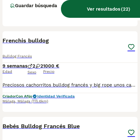
Guardar búsqueda
Ver resultados
(
22
)
Criador
Identidad Verificada
Prado del Rey
,
Cádiz
(46.6km)
5
Frenchis bulldog
Bulldog Francés
9 semanas
2
2
1000 €
Edad
Precio
Sexo
Preciosos cachorritos bulldog francés y big rope unos cachorros increibles colores criados en ambiente familiar para más información llámame al 615080706
Criador
Con Afijo
Identidad Verificada
Málaga
,
Málaga
(115.6km)
5
Bebés Bulldog Francés Blue