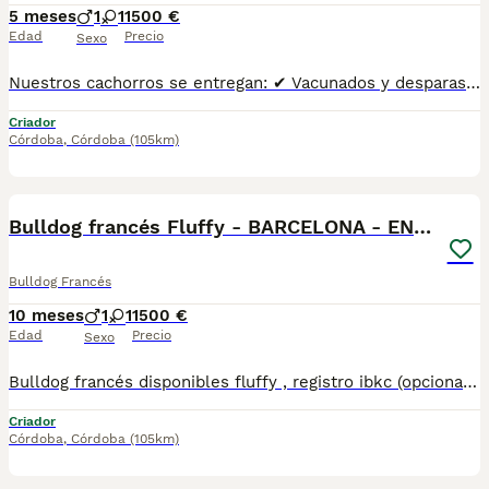
5 meses
1
1
1500 €
Edad
Precio
Sexo
Nuestros cachorros se entregan: ✔ Vacunados y desparasitados según su edad. ✔ Con microchip y cartilla veterinaria al día. ✔ Revisados veterinariamente antes de la entrega. ✔ Procedentes de líneas cuidadosamente seleccionadas por salud, morfología y carácter. ✔ Con una excelente socialización desde pequeños y habituados al contacto diario con personas. ✔ Iniciados en el aprendizaje para hacer sus necesidades en empapador, facilitando su adaptación al nuevo hogar. ✔ Con asesoramiento antes y después de la entrega para ayudarte en todo lo que necesites.Realizamos entregas en Sevilla, Málaga, Cádiz, Córdoba, Granada, Jaén, Huelva y Almería, además de ciudades como Marbella, Jerez de la Frontera, Algeciras, Estepona, Fuengirola, Benalmádena, Mijas, Torremolinos, Dos Hermanas, Antequera y cualquier otro punto de Andalucía. 🚚 Entrega 100% a contrarreembolso. No tendrás que pagar el cachorro por adelantado. Lo recibes en la puerta de tu casa y podrás comprobar que todo está correcto antes de realizar el pago.610864702 .
Criador
Córdoba
,
Córdoba
(105km)
6
Bulldog francés Fluffy - BARCELONA - ENTREGA
Bulldog Francés
10 meses
1
1
1500 €
Edad
Precio
Sexo
Bulldog francés disponibles fluffy , registro ibkc (opcional) , Una de las mejores líneas morfológicas a nivel nacional, trabajamos en la mejora y desarrollo de la raza , tanto estructural como genética , actualmente disponemos machos y hembras , hacemos entregas personalizadas a toda España 610864702. CONDICIONES INMEJORABLES. COMPRUEBALO !! . Gracias
Criador
Córdoba
,
Córdoba
(105km)
5