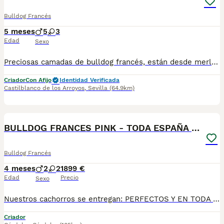
Bulldog Francés
5 meses
5
3
Edad
Sexo
Preciosas camadas de bulldog francés, están desde merles chocolates, hasta isabellas And tan. Se entregan con su vacuna correspondiente y cartilla veterinaria. Para más información preguntar por WhatsApp, el precio varía según sexo y color del cachorro
Criador
Con Afijo
Identidad Verificada
Castilblanco de los Arroyos
,
Sevilla
(64.9km)
1
BULLDOG FRANCES PINK - TODA ESPAÑA - ENTREGA
Bulldog Francés
4 meses
2
2
1899 €
Edad
Precio
Sexo
Nuestros cachorros se entregan: PERFECTOS Y EN TODA ESPAÑA ✔ Vacunados y desparasitados según su edad. ✔ Con microchip y cartilla veterinaria al día. ✔ Revisados veterinariamente antes de la entrega. ✔ Procedentes de líneas cuidadosamente seleccionadas por salud, morfología y carácter. ✔ Con una excelente socialización desde pequeños y habituados al contacto diario con personas. ✔ Iniciados en el aprendizaje para hacer sus necesidades en empapador, facilitando su adaptación al nuevo hogar. ✔ Con asesoramiento antes y después de la entrega para ayudarte en todo lo que necesites.Realizamos entregas en Sevilla, Málaga, Cádiz, Córdoba, Granada, Jaén, Huelva y Almería, además de ciudades como Marbella, Jerez de la Frontera, Algeciras, Estepona, Fuengirola, Benalmádena, Mijas, Torremolinos, Dos Hermanas, Antequera y cualquier otro punto de Andalucía. 🚚 Entrega 100% a contrarreembolso. No tendrás que pagar el cachorro por adelantado. Lo recibes en la puerta de tu casa y podrás comprobar que todo está correcto antes de realizar el pago.610864702
Criador