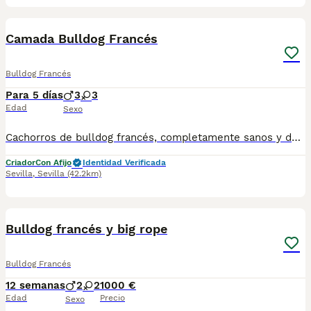
1
Camada Bulldog Francés
Bulldog Francés
Para 5 días
3
3
Edad
Sexo
Cachorros de bulldog francés, completamente sanos y de calidad, con vacunas y desparasitaciones correspondientes a la edad de la entrega. Criados en ambiente familiar.
Criador
Con Afijo
Identidad Verificada
Sevilla
,
Sevilla
(42.2km)
6
Bulldog francés y big rope
Bulldog Francés
12 semanas
2
2
1000 €
Edad
Precio
Sexo