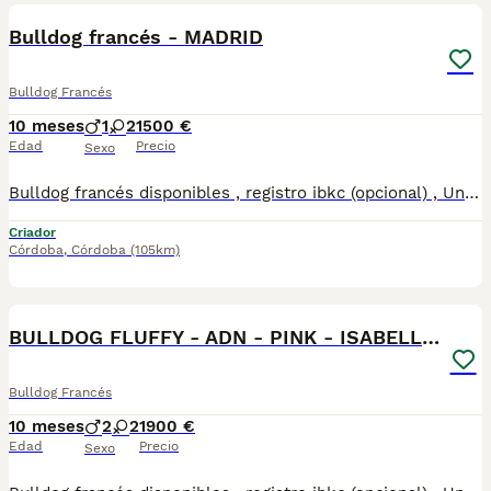
Bulldog francés - MADRID
Bulldog Francés
10 meses
1
2
1500 €
Edad
Precio
Sexo
Bulldog francés disponibles , registro ibkc (opcional) , Una de las mejores líneas morfológicas a nivel nacional, trabajamos en la mejora y desarrollo de la raza , tanto estructural como genética , actualmente disponemos machos y hembras , hacemos entregas personalizadas a toda España 610864702. CONDICIONES INMEJORABLES. COMPRUEBALO !! . También fluffy disponibles !
Criador
Córdoba
,
Córdoba
(105km)
7
BULLDOG FLUFFY - ADN - PINK - ISABELLA - BLUE
Bulldog Francés
10 meses
2
2
1900 €
Edad
Precio
Sexo