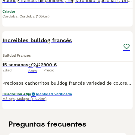
Bulldog francés disponibles , registro ibkc (opcional) , Una de las mejores líneas morfológicas a nivel internacional , exóticos , BIG ROPE , fluffy, trabajamos en la mejora y desarrollo de la raza , tanto estructural como genética , actualmente disponemos machos y hembras , hacemos entregas personalizadas a toda España 610864702. CONDICIONES INMEJORABLES. COMPRUEBALO !! . Gracias
Criador
Córdoba
,
Córdoba
(105km)
9
Increibles bulldog francés
Bulldog Francés
15 semanas
2
2
900 €
Edad
Precio
Sexo
Preciosos cachorritos bulldog francés variedad de colores....machos y hembras disponibles fotos actuales para mas información llámame al 615080706
Criador
Con Afijo
Identidad Verificada
Málaga
,
Málaga
(115.2km)
Preguntas frecuentes