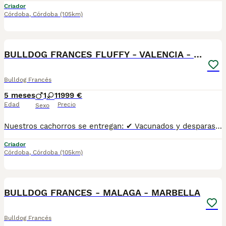
Criador
Córdoba
,
Córdoba
(105km)
1
BULLDOG FRANCES FLUFFY - VALENCIA - ENTREGA
Bulldog Francés
5 meses
1
1
1999 €
Edad
Precio
Sexo
Nuestros cachorros se entregan: ✔ Vacunados y desparasitados según su edad. ✔ Con microchip y cartilla veterinaria al día. ✔ Revisados veterinariamente antes de la entrega. ✔ Procedentes de líneas cuidadosamente seleccionadas por salud, morfología y carácter. ✔ Con una excelente socialización desde pequeños y habituados al contacto diario con personas. ✔ Iniciados en el aprendizaje para hacer sus necesidades en empapador, facilitando su adaptación al nuevo hogar. ✔ Con asesoramiento antes y después de la entrega para ayudarte en todo lo que necesites.Realizamos entregas en Sevilla, Málaga, Cádiz, Córdoba, Granada, Jaén, Huelva y Almería, además de ciudades como Marbella, Jerez de la Frontera, Algeciras, Estepona, Fuengirola, Benalmádena, Mijas, Torremolinos, Dos Hermanas, Antequera y cualquier otro punto de Andalucía. 🚚 Entrega 100% a contrarreembolso. No tendrás que pagar el cachorro por adelantado. Lo recibes en la puerta de tu casa y podrás comprobar que todo está correcto antes de realizar el pago.610864702
Criador
Córdoba
,
Córdoba
(105km)
1
BULLDOG FRANCES - MALAGA - MARBELLA
Bulldog Francés