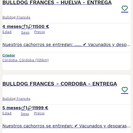
BULLDOG FRANCES - HUELVA - ENTREGA
Bulldog Francés
4 meses
1
1
1500 €
Edad
Precio
Sexo
Nuestros cachorros se entregan: ...... ✔ Vacunados y desparasitados según su edad. ✔ Con microchip y cartilla veterinaria al día. ✔ Revisados veterinariamente antes de la entrega. ✔ Procedentes de líneas cuidadosamente seleccionadas por salud, morfología y carácter. ✔ Con una excelente socialización desde pequeños y habituados al contacto diario con personas. ✔ Iniciados en el aprendizaje para hacer sus necesidades en empapador, facilitando su adaptación al nuevo hogar. ✔ Con asesoramiento antes y después de la entrega para ayudarte en todo lo que necesites.Realizamos entregas en Sevilla, Málaga, Cádiz, Córdoba, Granada, Jaén, Huelva y Almería, además de ciudades como Marbella, Jerez de la Frontera, Algeciras, Estepona, Fuengirola, Benalmádena, Mijas, Torremolinos, Dos Hermanas, Antequera y cualquier otro punto de Andalucía. 🚚 Entrega 100% a contrarreembolso. No tendrás que pagar el cachorro por adelantado. Lo recibes en la puerta de tu casa y podrás comprobar que todo está correcto antes de realizar el pago.610864702
Criador
Córdoba
,
Córdoba
(105km)
1
BULLDOG FRANCES - CORDOBA - ENTREGA
Bulldog Francés
5 meses
1
1
1999 €
Edad
Precio
Sexo
Nuestros cachorros se entregan: ✔ Vacunados y desparasitados según su edad. ✔ Con microchip y cartilla veterinaria al día. ✔ Revisados veterinariamente antes de la entrega. ✔ Procedentes de líneas cuidadosamente seleccionadas por salud, morfología y carácter. ✔ Con una excelente socialización desde pequeños y habituados al contacto diario con personas. ✔ Iniciados en el aprendizaje para hacer sus necesidades en empapador, facilitando su adaptación al nuevo hogar. ✔ Con asesoramiento antes y después de la entrega para ayudarte en todo lo que necesites.Realizamos entregas en Sevilla, Málaga, Cádiz, Córdoba, Granada, Jaén, Huelva y Almería, además de ciudades como Marbella, Jerez de la Frontera, Algeciras, Estepona, Fuengirola, Benalmádena, Mijas, Torremolinos, Dos Hermanas, Antequera y cualquier otro punto de Andalucía. 🚚 Entrega 100% a contrarreembolso. No tendrás que pagar el cachorro por adelantado. Lo recibes en la puerta de tu casa y podrás comprobar que todo está correcto antes de realizar el pago.610864702