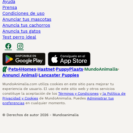
Ayuda
Prensa
Condiciones de uso
Anunciar tus mascotas
Anuncia tus cachorros
Anuncia tus gatos
Test perro ideal
Pets4Homes
Hastnet
PuppyPlaats
MundoAnimalia
Annunci Animali
Lancaster Puppies
MundoAnimalia.com utiliza cookies en este sitio para mejorar tu
experiencia de usuario. El uso de este sitio web y otros servicios
constituye la aceptación de los
Términos y Condiciones
y
la Política de
Privacidad y Cookies
de MundoAnimalia. Puedes
Administrar tus
preferencias
en cualquier momento.
© Derechos de autor
2026
-
Mundoanimalia