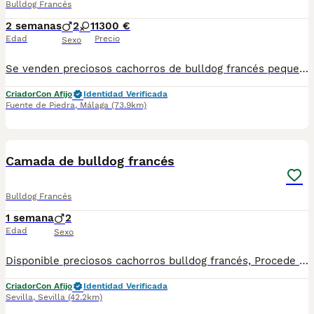
Bulldog Francés
2 semanas
2
1
1300 €
Edad
Precio
Sexo
Se venden preciosos cachorros de bulldog francés pequeños y compactos colir blue e lila machos y hembras (1500€) Se entregan deparasitados y vacunados al dia cartilla sanitaria contrato y garantías Abiertas las reservas Se entregan en mano o se envían con empresa autorizada en trasporte de mascotas Para mas información tel 671887615 Pagina web ilusióncanina.es
Criador
Con Afijo
Identidad Verificada
Fuente de Piedra
,
Málaga
(73.9km)
2
Camada de bulldog francés
Bulldog Francés
1 semana
2
Edad
Sexo
Disponible preciosos cachorros bulldog francés, Procede de una excelente línea de sangre, criados en un ambiente familiar, con mucho cariño y una correcta socialización desde sus primeros días de vida. Destacan por su bonita morfología, cabeza perfecta cuerpo compacto y un carácter dulce, cariñoso y equilibrado, ideal como compañeros de vida. Los cachorros se entregará a partir de los Dos meses de edad, desparasitados según su edad, con cartilla veterinaria, y las vacunas correspondientes. Se enviarán fotos y vídeos actualizados para que puedas seguir su evolución hasta el día de la entrega. Se prioriza la entrega en mano para garantizar el bienestar de los cachorros y que el nuevo propietario pueda conocerlos personalmente. También existe la posibilidad de desplazarnos hasta el lugar de entrega, previo acuerdo entre ambas partes. Buscamos una familia responsable que le ofrezca el hogar, el cariño y los cuidados que merecen. Para más información, fotos, vídeos o cualquier consulta, no dudes en ponerte en contacto.
Criador
Con Afijo
Identidad Verificada
Sevilla
,
Sevilla
(42.2km)