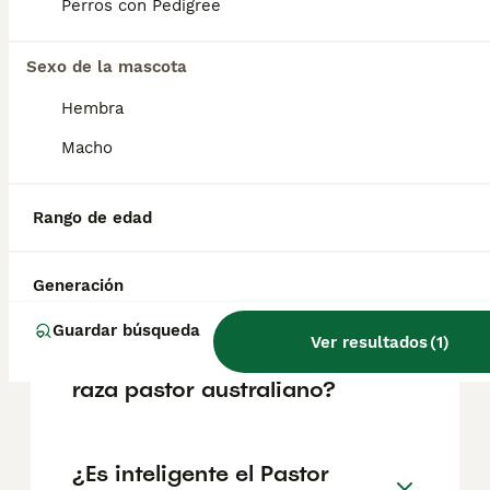
Perros con Pedigree
Preguntas frecuentes
Sexo de la mascota
¿Cuánto cuesta un cachorro
Hembra
de Pastor Australiano?
Macho
El coste medio de un cachorro de Pastor
Australiano en España es de
Rango de edad
aproximadamente 1335€, aunque los precios
pueden variar según factores como el
pedigrí, la reputación del criador y la
ubicación.
Generación
Guardar búsqueda
Ver resultados
(
1
)
¿Cómo son los perros de
raza pastor australiano?
¿Es inteligente el Pastor