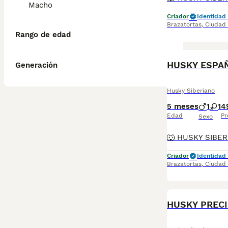
Macho
Criador
Identidad 
Brazatortas
,
Ciudad
Rango de edad
HUSKY ESPA
Generación
Husky Siberiano
5 meses
1
1
4
Edad
Pr
Sexo
Criador
Identidad 
Brazatortas
,
Ciudad
HUSKY PREC