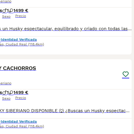
beriano
s
1
1
499 €
Precio
Sexo
¿Buscas un Husky espectacular, equilibrado y criado con todas las garantías? Disponemos de preciosos cachorros Husky Siberiano criados en un entorno familiar, con máxima atención a su salud, socialización y bienestar. ✅ Entrega en toda España ✅ Pago contra reembolso ✅ Microchip implantado ✅ Cartilla sanitaria oficial ✅ Vacunaciones al día según edad ✅ Desparasitaciones internas y externas ✅ Cachorros completamente socializados ✅ Acostumbrados al contacto diario con personas ✅ Iniciados en hábitos de higiene ✅ Padres sanos, equilibrados y de excelente carácter Nuestros cachorros destacan por su belleza, carácter noble y excelente adaptación a la vida familiar. 📞 Información y reservas: 622 680 372 Atención personalizada antes, durante y después de la entrega.
Identidad Verificada
as
,
Ciudad Real
(118.4km)
3
Y CACHORROS
beriano
s
1
1
499 €
Precio
Sexo
🐺 HUSKY SIBERIANO DISPONIBLE 🐺 ¿Buscas un Husky espectacular, equilibrado y criado con todas las garantías? Disponemos de preciosos cachorros Husky Siberiano criados en un entorno familiar, con máxima atención a su salud, socialización y bienestar. ✅ Entrega en toda España ✅ Pago contra reembolso ✅ Microchip implantado ✅ Cartilla sanitaria oficial ✅ Vacunaciones al día según edad ✅ Desparasitaciones internas y externas ✅ Cachorros completamente socializados ✅ Acostumbrados al contacto diario con personas ✅ Iniciados en hábitos de higiene ✅ Padres sanos, equilibrados y de excelente carácter Nuestros cachorros destacan por su belleza, carácter noble y excelente adaptación a la vida familiar. 📞 Información y reservas: 622 680 372 Atención personalizada antes, durante y después de la entrega. ¡Consúltanos sin compromiso!
Identidad Verificada
as
,
Ciudad Real
(118.4km)