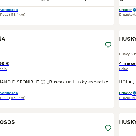
Verificada
Criador
 Real
(118.4km)
Brazatort
2
ÑA
HUSK
Husky Si
99 €
4 mese
ecio
Edad
🐺 HUSKY SIBERIANO DISPONIBLE 🐺 ¿Buscas un Husky espectacular, equilibrado y criado con todas las garantías? Disponemos de preciosos cachorros Husky Siberiano criados en un entorno familiar, con máxima atención a su salud, socialización y bienestar. ✅ Entrega en toda España ✅ Pago contra reembolso ✅ Microchip implantado ✅ Cartilla sanitaria oficial ✅ Vacunaciones al día según edad ✅ Desparasitaciones internas y externas ✅ Cachorros completamente socializados ✅ Acostumbrados al contacto diario con personas ✅ Iniciados en hábitos de higiene ✅ Padres sanos, equilibrados y de excelente carácter 📞 Información y reservas: 622 680 372 Atención personalizada antes, durante y después de la entrega. ¡Consúltanos sin compromiso!
Verificada
Criador
 Real
(118.4km)
Brazatort
3
IOSOS
HUSK