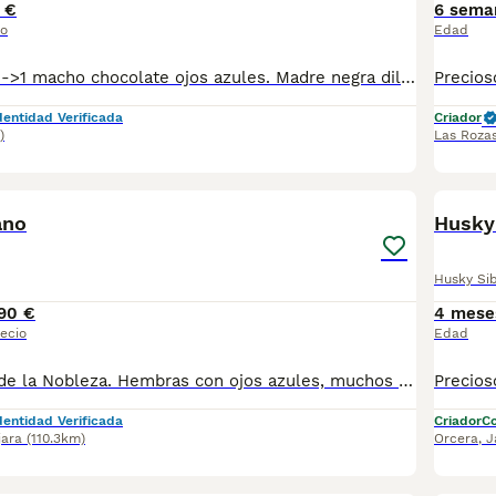
 €
6 sema
io
Edad
Husky siberiano ->1 macho chocolate ojos azules. Madre negra diluida Padre blanco ojos azules Nacidos el 17/03/2026 Se entrega con Pasaporte Chip Vacunas y desparasitaciones acorde a su edad Contrato de garantías víricas de 8 dias y genética de 1 año Factura de compra. Recogida en nuestras instalaciones o se envía por agencia especializada en mascotas (a cargo del comprador) Canes de Ensueño Núcleo zoológico autorizado
dentidad Verificada
Criador
)
Las Roza
2
ano
Husky 
Husky Si
90 €
4 mese
ecio
Edad
Husky del Valle de la Nobleza. Hembras con ojos azules, muchos años dedicados a esta raza para ofrecerles las mejores líneas, tres generaciones demostrables inscritos en la RSCE Y CFI. Les invito a conocerlos sin ningún compromiso. Vacunados, desparasitados, cartilla sanitaria y revisión veterinaria. Solo gente seria y responsable . 990€ . Precio cerrado . No molestar si no están realmente interesados, gracias. 654686472. Seriedad.
dentidad Verificada
Criador
Co
jara
(110.3km)
Orcera
,
J
1
1