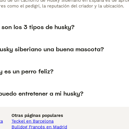
dio de un cachorro de Husky Siberiano en España es de apro
es como el pedigrí, la reputación del criador y la ubicación.
 son los 3 tipos de husky?
husky siberiano una buena mascota?
y es un perro feliz?
uedo entretener a mi husky?
Otras páginas populares
ta
Teckel en Barcelona
Bulldog Francés en Madrid