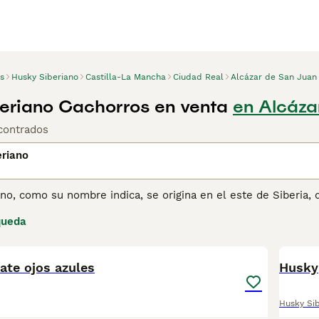
s
Husky Siberiano
Castilla-La Mancha
Ciudad Real
Alcázar de San Juan
eriano Cachorros en venta
en Alcáza
contrados
eriano
ano, como su nombre indica, se origina en el este de Siberia
 por su tremenda resistencia y buena apariencia, el Husky S
queda
 atléticos, alertas y disfrutan de estar con otros perros Hus
2
a los dueños primerizos, pero son ideales para personas que 
anejarlos. Estos perros prosperarán en un entorno hogareño,
PRO
ate ojos azules
Husky
ina de consejos de compra de Husky Siberiano
para obtener i
Husky Si