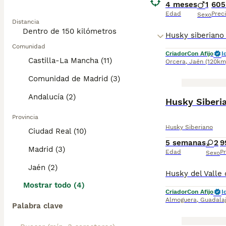
4 meses
1
605
Edad
Prec
Sexo
Distancia
Comunidad
Criador
Con Afijo
I
Castilla-La Mancha (11)
Orcera
,
Jaén
(120km
Comunidad de Madrid (3)
Andalucía (2)
Husky Siberi
Provincia
Husky Siberiano
Ciudad Real (10)
5 semanas
2
9
Madrid (3)
Edad
Pr
Sexo
Jaén (2)
Mostrar todo (4)
Criador
Con Afijo
I
Almoguera
,
Guadala
Palabra clave