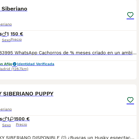
 Siberiano
beriano
s
1
150 €
Precio
Sexo
📞 613283995 WhatsApp Cachorros de % meses criado en un ambiente muy familiar de Husky siberiano , es muy bueno con los perros y con la gente y muy jugueton Entregamos nuestros pequeños cachorritos con todas las garantías y cuidados necesarios , disponemos de núcleo zoológico para crianza y venta de nuestros cachorros . ✅Desparasitaciones y vacunas correspondientes a su edad . ✅Cartilla de vacunación . ✅Revisiones veterinarias . ✅Garantías víricas de 15 días . ✅Garantías genéticas de un año . Seriedad , confianza y bienestar animal son nuestra prioridad . También ofrecemos transporte propio para nuestros pequeños cachorros a toda la península , el pago lo podéis hacer contra reembolso . (con coste adicional) . Mandamos a toda España . Disponemos de varias razas Si no esta la raza que queréis llámanos , intentaremos encontrártela , trabajamos con los mejores criadores de España .
n Afijo
Identidad Verificada
adrid
(128.7km)
1
 SIBERIANO PUPPY
beriano
s
1
1
500 €
Precio
Sexo
🐺 HUSKY SIBERIANO DISPONIBLE 🐺 ¿Buscas un Husky espectacular, equilibrado y criado con todas las garantías? Disponemos de preciosos cachorros Husky Siberiano criados en un entorno familiar, con máxima atención a su salud, socialización y bienestar. ✅ Entrega en toda España ✅ Pago contra reembolso ✅ Microchip implantado ✅ Cartilla sanitaria oficial ✅ Vacunaciones al día según edad ✅ Desparasitaciones internas y externas 📞 Información y reservas: 622 680 372 Atención personalizada antes, durante y después de la entrega. ¡Consúltanos sin compromiso!