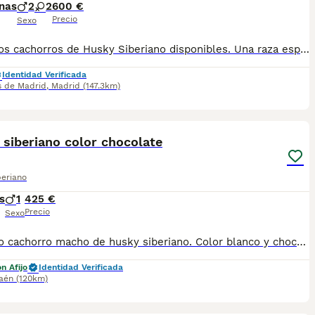
nas
2
2
600 €
Precio
Sexo
Preciosos cachorros de Husky Siberiano disponibles. Una raza espectacular por su belleza, inteligencia y carácter sociable. Son perros activos, cariñosos y muy leales, ideales para familias y amantes de los animales. Los cachorros se entregan vacunados y desparasitados según su edad, con cartilla veterinaria, revisión veterinaria y todas las garantías sanitarias correspondientes. Criados en amplias instalaciones, con una correcta socialización y cuidados diarios para garantizar su bienestar y desarrollo. Disponemos de fotos y vídeos de los cachorros y de los progenitores. Se realizan envíos a toda España. Para más información, contacta sin compromiso.
Identidad Verificada
s de Madrid
,
Madrid
(147.3km)
5
siberiano color chocolate
beriano
s
1
425 €
Precio
Sexo
Precioso cachorro macho de husky siberiano. Color blanco y chocolate. Un peluche de carne y hueso. Se entrega con Pasaporte Chip Vacunas y desparasitaciones acorde a su edad. Contrato de garantías víricas de 8 días y genética de 1 año. Factura. Impuestos incluidos
n Afijo
Identidad Verificada
aén
(120km)
10
1