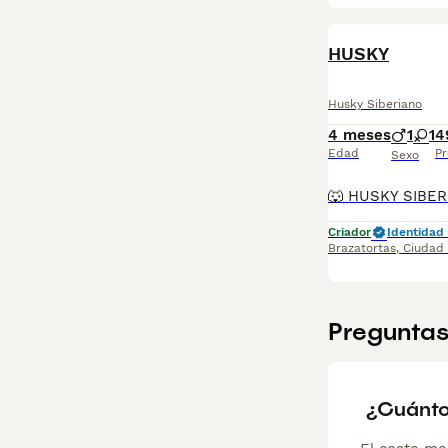
HUSKY
Husky Siberiano
4 meses
1
1
4
Edad
Pr
Sexo
Criador
Identidad 
Brazatortas
,
Ciudad
Preguntas
¿Cuánto