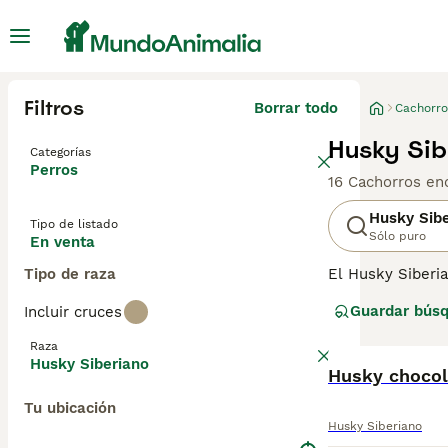
Filtros
Borrar todo
Cachorro
Husky Sib
Categorías
Perros
16 Cachorros en
Husky Sib
Tipo de listado
Sólo puro
En venta
Tipo de raza
El Husky Siberi
trineo. Conocido
Guardar bús
Incluir cruces
de compañía. Son
mejor opción par
Raza
entrenarlos y m
Husky Siberiano
familia.
Husky chocol
Tu ubicación
Lee nuestra
pág
Husky Siberiano