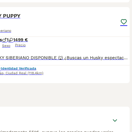
3
Y PUPPY
beriano
s
1
1
499 €
Precio
Sexo
🐺 HUSKY SIBERIANO DISPONIBLE 🐺 ¿Buscas un Husky espectacular, equilibrado y criado con todas las garantías? Disponemos de preciosos cachorros Husky Siberiano criados en un entorno familiar, con máxima atención a su salud, socialización y bienestar. ✅ Entrega en toda España ✅ Pago contra reembolso ✅ Microchip implantado ✅ Cartilla sanitaria oficial ✅ Vacunaciones al día según edad ✅ Desparasitaciones internas y externas ✅ Cachorros completamente socializados ✅ Acostumbrados al contacto diario con personas ✅ Iniciados en hábitos de higiene ✅ Padres sanos, equilibrados y de excelente carácter Nuestros cachorros destacan por su belleza, carácter noble y excelente adaptación a la vida familiar. 📞 Información 622 680 372 Atención personalizada antes, durante y después de la entrega. ¡Consúltanos sin compromiso!
Identidad Verificada
as
,
Ciudad Real
(118.4km)