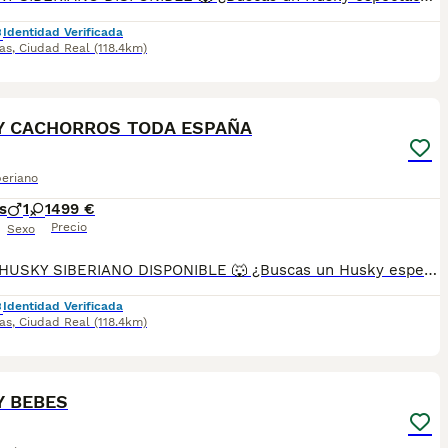
Identidad Verificada
as
,
Ciudad Real
(118.4km)
3
Y CACHORROS TODA ESPAÑA
beriano
s
1
1
499 €
Precio
Sexo
HOLA , HUSKY SIBERIANO DISPONIBLE 🐺 ¿Buscas un Husky espectacular, equilibrado y criado con todas las garantías? Disponemos de preciosos cachorros Husky Siberiano criados en un entorno familiar, con máxima atención a su salud, socialización y bienestar. ✅ Entrega en toda España ✅ Pago contra reembolso ✅ Microchip implantado ✅ Cartilla sanitaria oficial ✅ Vacunaciones al día según edad ✅ Desparasitaciones internas y externas ✅ Cachorros completamente socializados ✅ Acostumbrados al contacto diario con personas ✅ Iniciados en hábitos de higiene ✅ Padres sanos, equilibrados y de excelente carácter Nuestros cachorros destacan por su belleza, carácter noble y excelente adaptación a la vida familiar. 📞 Información y reservas: 622 680 372 Atención personalizada antes, durante y después de la entrega. ¡Consúltanos!
Identidad Verificada
as
,
Ciudad Real
(118.4km)
4
Y BEBES