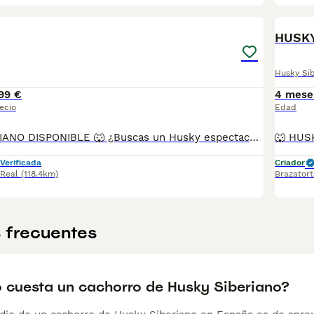
3
HUSK
Husky Si
99 €
4 mese
ecio
Edad
🐺 HUSKY SIBERIANO DISPONIBLE 🐺 ¿Buscas un Husky espectacular, equilibrado y criado con todas las garantías? Disponemos de preciosos cachorros Husky Siberiano criados en un entorno familiar, con máxima atención a su salud, socialización y bienestar. ✅ Entrega en toda España ✅ Pago contra reembolso ✅ Microchip implantado ✅ Cartilla sanitaria oficial ✅ Vacunaciones al día según edad ✅ Desparasitaciones internas y externas ✅ Cachorros completamente socializados ✅ Acostumbrados al contacto diario con personas ✅ Iniciados en hábitos de higiene ✅ Padres sanos, equilibrados y de excelente carácter Nuestros cachorros destacan por su belleza, carácter noble y excelente adaptación a la vida familiar. 📞 Información y reservas: 622 680 372 ¡Consúltanos sin compromiso!
Verificada
Criador
 Real
(118.4km)
Brazatort
 frecuentes
 cuesta un cachorro de Husky Siberiano?