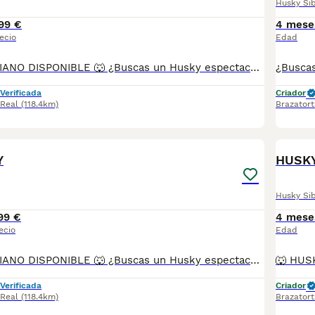
Husky Si
99 €
4 mese
ecio
Edad
🐺 HUSKY SIBERIANO DISPONIBLE 🐺 ¿Buscas un Husky espectacular, equilibrado y criado con todas las garantías? Disponemos de preciosos cachorros Husky Siberiano criados en un entorno familiar, con máxima atención a su salud, socialización y bienestar. ✅ Entrega en toda España ✅ Pago contra reembolso ✅ Microchip implantado ✅ Cartilla sanitaria oficial ✅ Vacunaciones al día según edad ✅ Desparasitaciones internas y externas ✅ Cachorros completamente socializados ✅ Acostumbrados al contacto diario con personas ✅ Iniciados en hábitos de higiene Nuestros cachorros destacan por su belleza, carácter noble y excelente adaptación a la vida familiar. 📞 Información y reservas: 622 680 372 Atención personalizada antes, durante y después de la entrega. ¡Consúltanos sin compromiso!
Verificada
Criador
 Real
(118.4km)
Brazatort
2
Y
HUSK
Husky Si
99 €
4 mese
ecio
Edad
🐺 HUSKY SIBERIANO DISPONIBLE 🐺 ¿Buscas un Husky espectacular, equilibrado y criado con todas las garantías? Disponemos de preciosos cachorros Husky Siberiano criados en un entorno familiar, con máxima atención a su salud, socialización y bienestar. ✅ Entrega en toda España ✅ Pago contra reembolso ✅ Microchip implantado ✅ Cartilla sanitaria oficial ✅ Vacunaciones al día según edad ✅ Desparasitaciones internas y externas ✅ Cachorros completamente socializados ✅ Acostumbrados al contacto diario con personas ✅ Iniciados en hábitos de higiene ✅ Padres sanos, equilibrados y de excelente carácter Nuestros cachorros destacan por su belleza, carácter noble y excelente adaptación a la vida familiar. 📞 Información y reservas: 622 680 372 Atención personalizada antes, durante y después de la entrega.
Verificada
Criador
 Real
(118.4km)
Brazatort