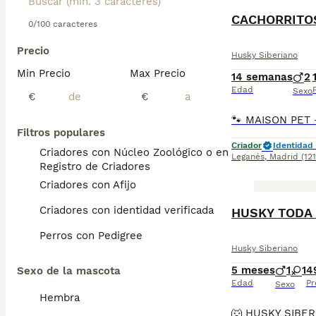
CACHORRITO
0/100 caracteres
Precio
Husky Siberiano
Min Precio
Max Precio
14 semanas
2
Edad
Sexo
€
€
Filtros populares
Criador
Identidad 
Criadores con Núcleo Zoológico o en el
Leganés
,
Madrid
(12
Registro de Criadores
Criadores con Afijo
Criadores con identidad verificada
HUSKY TODA
Perros con Pedigree
Husky Siberiano
5 meses
1
1
4
Sexo de la mascota
Edad
Pr
Sexo
Hembra