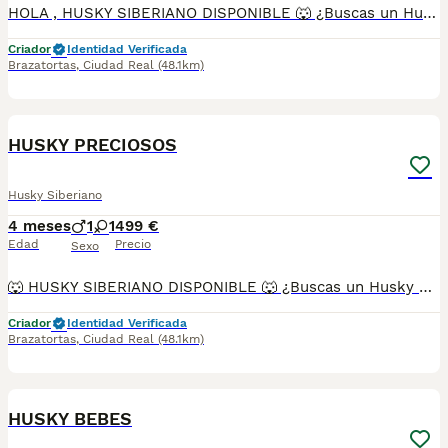
HOLA , HUSKY SIBERIANO DISPONIBLE 🐺 ¿Buscas un Husky espectacular, equilibrado y criado con todas las garantías? Disponemos de preciosos cachorros Husky Siberiano criados en un entorno familiar, con máxima atención a su salud, socialización y bienestar. ✅ Entrega en toda España ✅ Pago contra reembolso ✅ Microchip implantado ✅ Cartilla sanitaria oficial ✅ Vacunaciones al día según edad ✅ Desparasitaciones internas y externas ✅ Cachorros completamente socializados ✅ Acostumbrados al contacto diario con personas ✅ Iniciados en hábitos de higiene ✅ Padres sanos, equilibrados y de excelente carácter Nuestros cachorros destacan por su belleza, carácter noble y excelente adaptación a la vida familiar. 📞 Información y reservas: 622 680 372 Atención personalizada antes, durante y después de la entrega. ¡Consúltanos!
Criador
Identidad Verificada
Brazatortas
,
Ciudad Real
(48.1km)
3
HUSKY PRECIOSOS
Husky Siberiano
4 meses
1
1
499 €
Edad
Precio
Sexo
🐺 HUSKY SIBERIANO DISPONIBLE 🐺 ¿Buscas un Husky espectacular, equilibrado y criado con todas las garantías? Disponemos de preciosos cachorros Husky Siberiano criados en un entorno familiar, con máxima atención a su salud, socialización y bienestar. ✅ Entrega en toda España ✅ Pago contra reembolso ✅ Microchip implantado ✅ Cartilla sanitaria oficial ✅ Vacunaciones al día según edad ✅ Desparasitaciones internas y externas ✅ Cachorros completamente socializados ✅ Acostumbrados al contacto diario con personas ✅ Iniciados en hábitos de higiene Nuestros cachorros destacan por su belleza, carácter noble y excelente adaptación a la vida familiar. 📞 Información y reservas: 622 680 372 Atención personalizada antes, durante y después de la entrega. ¡Consúltanos sin compromiso!
Criador
Identidad Verificada
Brazatortas
,
Ciudad Real
(48.1km)
4
HUSKY BEBES