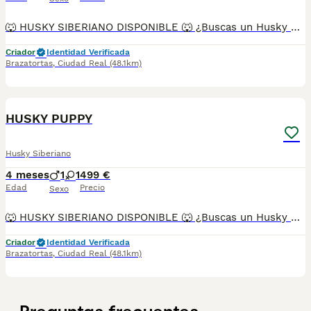
🐺 HUSKY SIBERIANO DISPONIBLE 🐺 ¿Buscas un Husky espectacular, equilibrado y criado con todas las garantías? Disponemos de preciosos cachorros Husky Siberiano criados en un entorno familiar, con máxima atención a su salud, socialización y bienestar. ✅ Entrega en toda España ✅ Pago contra reembolso ✅ Microchip implantado ✅ Cartilla sanitaria oficial ✅ Vacunaciones al día según edad ✅ Desparasitaciones internas y externas ✅ Cachorros completamente socializados ✅ Acostumbrados al contacto diario con personas ✅ Iniciados en hábitos de higiene ✅ Padres sanos, equilibrados y de excelente carácter Nuestros cachorros destacan por su belleza, carácter noble y excelente adaptación a la vida familiar. 📞 Información y reservas: 622 680 372 ¡Consúltanos sin compromiso!
Criador
Identidad Verificada
Brazatortas
,
Ciudad Real
(48.1km)
3
HUSKY PUPPY
Husky Siberiano
4 meses
1
1
499 €
Edad
Precio
Sexo
🐺 HUSKY SIBERIANO DISPONIBLE 🐺 ¿Buscas un Husky espectacular, equilibrado y criado con todas las garantías? Disponemos de preciosos cachorros Husky Siberiano criados en un entorno familiar, con máxima atención a su salud, socialización y bienestar. ✅ Entrega en toda España ✅ Pago contra reembolso ✅ Microchip implantado ✅ Cartilla sanitaria oficial ✅ Vacunaciones al día según edad ✅ Desparasitaciones internas y externas ✅ Cachorros completamente socializados ✅ Acostumbrados al contacto diario con personas ✅ Iniciados en hábitos de higiene ✅ Padres sanos, equilibrados y de excelente carácter Nuestros cachorros destacan por su belleza, carácter noble y excelente adaptación a la vida familiar. 📞 Información 622 680 372 Atención personalizada antes, durante y después de la entrega. ¡Consúltanos sin compromiso!
Criador
Identidad Verificada
Brazatortas
,
Ciudad Real
(48.1km)