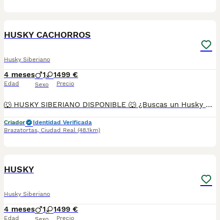
3
HUSKY CACHORROS
Husky Siberiano
4 meses
1
1
499 €
Edad
Precio
Sexo
🐺 HUSKY SIBERIANO DISPONIBLE 🐺 ¿Buscas un Husky espectacular, equilibrado y criado con todas las garantías? Disponemos de preciosos cachorros Husky Siberiano criados en un entorno familiar, con máxima atención a su salud, socialización y bienestar. ✅ Entrega en toda España ✅ Pago contra reembolso ✅ Microchip implantado ✅ Cartilla sanitaria oficial ✅ Vacunaciones al día según edad ✅ Desparasitaciones internas y externas ✅ Cachorros completamente socializados ✅ Acostumbrados al contacto diario con personas ✅ Iniciados en hábitos de higiene ✅ Padres sanos, equilibrados y de excelente carácter Nuestros cachorros destacan por su belleza, carácter noble y excelente adaptación a la vida familiar. 📞 Información y reservas: 622 680 372 Atención personalizada antes, durante y después de la entrega. ¡Consúltanos sin compromiso!
Criador
Identidad Verificada
Brazatortas
,
Ciudad Real
(48.1km)
3
HUSKY
Husky Siberiano
4 meses
1
1
499 €
Edad
Precio
Sexo