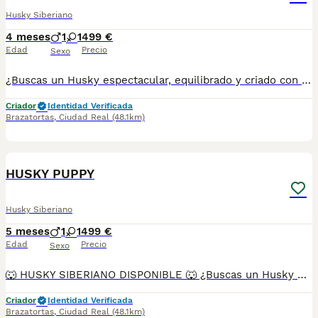
Husky Siberiano
4 meses
1
1
499 €
Edad
Precio
Sexo
¿Buscas un Husky espectacular, equilibrado y criado con todas las garantías? Disponemos de preciosos cachorros Husky Siberiano criados en un entorno familiar, con máxima atención a su salud, socialización y bienestar. ✅ Entrega en toda España ✅ Pago contra reembolso ✅ Microchip implantado ✅ Cartilla sanitaria oficial ✅ Vacunaciones al día según edad ✅ Desparasitaciones internas y externas ✅ Cachorros completamente socializados ✅ Acostumbrados al contacto diario con personas ✅ Iniciados en hábitos de higiene ✅ Padres sanos, equilibrados y de excelente carácter Nuestros cachorros destacan por su belleza, carácter noble y excelente adaptación a la vida familiar. 📞 Información y reservas: 622 680 372 Atención personalizada antes, durante y después de la entrega.
Criador
Identidad Verificada
Brazatortas
,
Ciudad Real
(48.1km)
2
HUSKY PUPPY
Husky Siberiano
5 meses
1
1
499 €
Edad
Precio
Sexo
🐺 HUSKY SIBERIANO DISPONIBLE 🐺 ¿Buscas un Husky espectacular, equilibrado y criado con todas las garantías? Disponemos de preciosos cachorros Husky Siberiano criados en un entorno familiar, con máxima atención a su salud, socialización y bienestar. ✅ Entrega en toda España ✅ Pago contra reembolso ✅ Microchip implantado ✅ Cartilla sanitaria oficial ✅ Vacunaciones al día según edad ✅ Desparasitaciones internas y externas ✅ Cachorros completamente socializados ✅ Acostumbrados al contacto diario con personas ✅ Iniciados en hábitos de higiene ✅ Padres sanos, equilibrados y de excelente carácter Nuestros cachorros destacan por su belleza, carácter noble y excelente adaptación a la vida familiar. 📞 Información y reservas: 622 680 372 Atención personalizada antes, durante y después de la entrega.
Criador
Identidad Verificada
Brazatortas
,
Ciudad Real
(48.1km)