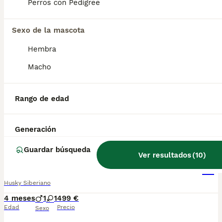
Perros con Pedigree
HUSKY ESPAÑA
Sexo de la mascota
Husky Siberiano
Hembra
5 meses
1
1
499 €
Macho
Edad
Precio
Sexo
🐺 HUSKY SIBERIANO DISPONIBLE 🐺 ¿Buscas un Husky espectacular, equilibrado y criado con todas las garantías? Disponemos de preciosos cachorros Husky Siberiano criados en un entorno familiar, con máxima atención a su salud, socialización y bienestar. ✅ Entrega en toda España ✅ Pago contra reembolso ✅ Microchip implantado ✅ Cartilla sanitaria oficial ✅ Vacunaciones al día según edad ✅ Desparasitaciones internas y externas ✅ Cachorros completamente socializados ✅ Acostumbrados al contacto diario con personas ✅ Iniciados en hábitos de higiene ✅ Padres sanos, equilibrados y de excelente carácter 📞 Información y reservas: 622 680 372 Atención personalizada antes, durante y después de la entrega. ¡Consúltanos sin compromiso!
Rango de edad
Criador
Identidad Verificada
Brazatortas
,
Ciudad Real
(48.1km)
Generación
3
Guardar búsqueda
Ver resultados
(
10
)
HUSKY CACHORROS TODA ESPAÑA
Husky Siberiano
4 meses
1
1
499 €
Edad
Precio
Sexo