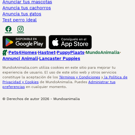
Anunciar tus mascotas
Anuncia tus cachorros
Anuncia tus gatos
Test perro ideal
Pets4Homes
Hastnet
PuppyPlaats
MundoAnimalia
Annunci Animali
Lancaster Puppies
MundoAnimalia.com utiliza cookies en este sitio para mejorar tu
experiencia de usuario. El uso de este sitio web y otros servicios
constituye la aceptación de los
Términos y Condiciones
y
la Política de
Privacidad y Cookies
de MundoAnimalia. Puedes
Administrar tus
preferencias
en cualquier momento.
© Derechos de autor
2026
-
Mundoanimalia