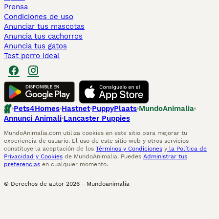
Prensa
Condiciones de uso
Anunciar tus mascotas
Anuncia tus cachorros
Anuncia tus gatos
Test perro ideal
Pets4Homes
Hastnet
PuppyPlaats
MundoAnimalia
Annunci Animali
Lancaster Puppies
MundoAnimalia.com utiliza cookies en este sitio para mejorar tu
experiencia de usuario. El uso de este sitio web y otros servicios
constituye la aceptación de los
Términos y Condiciones
y
la Política de
Privacidad y Cookies
de MundoAnimalia. Puedes
Administrar tus
preferencias
en cualquier momento.
© Derechos de autor
2026
-
Mundoanimalia