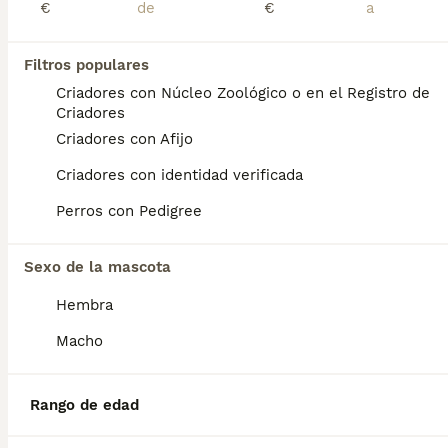
€
€
Preguntas frecuentes
Filtros populares
Criadores con Núcleo Zoológico o en el Registro de
Criadores
¿Cuánto cuesta un cachorro
Criadores con Afijo
de Dogo Aleman?
Criadores con identidad verificada
El coste medio de un cachorro de Dogo
Aleman en España es de aproximadamente
Perros con Pedigree
800€, aunque los precios pueden variar
según factores como el pedigrí, la
Sexo de la mascota
reputación del criador y la ubicación.
Hembra
¿Cómo es el carácter del
Macho
dogo alemán?
Rango de edad
¿Es lo mismo un dogo