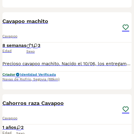
1
1
Cavapoo machito
Cavapoo
8 semanas
1
3
Edad
Sexo
Precioso cavapoo machito. Nacido el 10/06, los entregamos con dos meses, cartilla, dos vacunas y dos deparasitaciones. Contrato de garantía y congénita.
Criador
Identidad Verificada
Navas de Riofrío
,
Segovia
(88km)
1
3
Cahorros raza Cavapoo
Cavapoo
1 años
2
Edad
Sexo