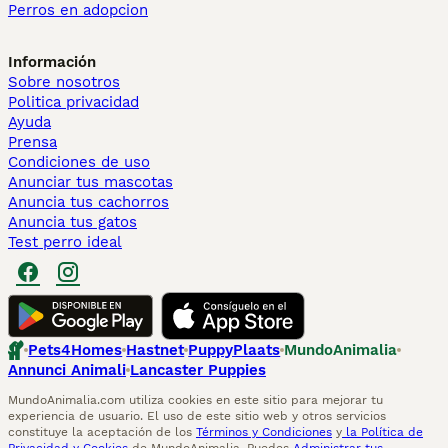
Perros en adopcion
Información
Sobre nosotros
Politica privacidad
Ayuda
Prensa
Condiciones de uso
Anunciar tus mascotas
Anuncia tus cachorros
Anuncia tus gatos
Test perro ideal
Pets4Homes
Hastnet
PuppyPlaats
MundoAnimalia
Annunci Animali
Lancaster Puppies
MundoAnimalia.com utiliza cookies en este sitio para mejorar tu
experiencia de usuario. El uso de este sitio web y otros servicios
constituye la aceptación de los
Términos y Condiciones
y
la Política de