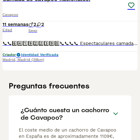
Cavapoo
11 semanas
2
2
Edad
Sexo
📞📞6️⃣4️⃣1️⃣9️⃣2️⃣2️⃣3️⃣9️⃣0️⃣📞📞📞📞 Espectaculares camadas de perritos de machos y hembras de cavapoo nacionales descendientes de las mejores líneas de sangre. Disponibles tanto hembras como machos. Las camadas están bajo supervisión veterinaria desde su nacimiento hasta que son entregadas a su nueva familia. Criados por un equipo de profesionales y mejores personas que, con más de 20 años de experiencia , cuidan a los animales por vocación, aplicando una cría ética y responsable para que cada cachorro se desarrolle con la mejor salud y con un buen temperamento. Todos los cachorritos se entregan con unos dos meses y medio de edad y sus vacunas correspondientes, desparasitados interna y externamente, con certificado de salud, y garantía tanto por enfermedad vírica como congénito genética. Posibilidad de entregar en toda España mediante transporte propio preparado para animales y con chofer privado. Los precios pueden variar según las características y morfología de cada cachorro. Añádenos al whats app o llámanos, y encantados atenderemos todas tus dudas y consultas. Teléfono / Whats app: 641 92 23 90
Criador
Identidad Verificada
Madrid
,
Madrid
(39km)
Preguntas frecuentes
¿Cuánto cuesta un cachorro
de Cavapoo?
El coste medio de un cachorro de Cavapoo
en España es de aproximadamente 1109€,