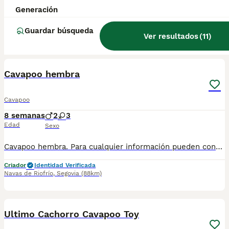
Precioso Cavapoo macho. Para cualquier información pueden contactar conmigo en el 632 109 444. Disponible para entregar ya.
Generación
Criador
Identidad Verificada
Guardar búsqueda
Navas de Riofrío
,
Segovia
(88km)
Ver resultados
(
11
)
1
1
Cavapoo hembra
Cavapoo
8 semanas
2
3
Edad
Sexo
Cavapoo hembra. Para cualquier información pueden contactar conmigo en el 632 109 444. Disponible para entregar ya.
Criador
Identidad Verificada
Navas de Riofrío
,
Segovia
(88km)
4
3
Ultimo Cachorro Cavapoo Toy