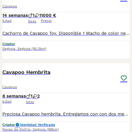
Cavapoo
14 semanas
1
1
1000 €
Edad
Precio
Sexo
Cachorro de Cavapoo Toy. Disponible 1 Macho de color negro con el pecho blanco. Cruce de madre Cavalier y padre Caniche Toy negro. Está listo para llevárselos Ya!! Cumplirá 3 meses el 2 de Agosto
Criador
Segovia
,
Segovia
(95.3km)
1
1
Cavapoo Hembrita
Cavapoo
8 semanas
1
2
Edad
Sexo
Preciosa Cavapoo hembrita. Entregamos con con dos meses, cartilla, dos vacunas, dos desparasitaciones, contrato de garantía vírica y congénita. El precio que consta es de la reserva. CONSULTAR PRECIO.
Criador
Identidad Verificada
Navas de Riofrío
,
Segovia
(88km)