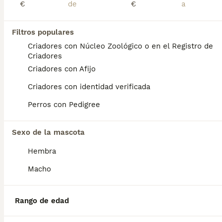
Lee nuestra página de consejos de compra de
Cavapoo
€
€
para obtener más información sobre esta raza.
Cavapoo macho
Filtros populares
Criadores con Núcleo Zoológico o en el Registro de
Cavapoo
Criadores
8 semanas
2
3
Criadores con Afijo
Edad
Sexo
Criadores con identidad verificada
Precioso Cavapoo macho. Para cualquier información pueden contactar conmigo en el 632 109 444. Disponible para entregar ya.
Perros con Pedigree
Criador
Identidad Verificada
Navas de Riofrío
,
Segovia
(88km)
Sexo de la mascota
1
1
Hembra
Cavapoo macho
Macho
Cavapoo
8 semanas
2
3
Rango de edad
Edad
Sexo