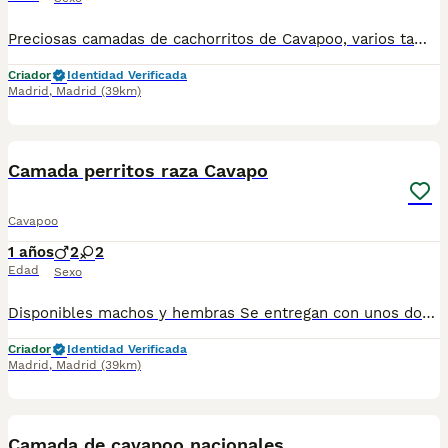
Preciosas camadas de cachorritos de Cavapoo, varios tamaños y colores. Disponibles tanto machos como hembras. Especializados en perros de raza pequeña de cría nacional (no de países del este), de cría familiar y buenas prácticas. Los perritos se entregan con unos dos meses de edad y sus vacunas correspondientes, desparasitados y certificado de salud. Se entregan en toda España con transporte de alta calidad preparado para animales, van en vehículo climatizado con chófer particular a cargo del comprado. Los precios varían en función de la morfología, el tamaño, el color y las características de cada cachorro. Si tienes dudas o consultas sobre la raza, podemos resolver tus dudas por teléfono o whatsapp: : 641 92 23 90 Precios a partir de 1000€
Criador
Identidad Verificada
Madrid
,
Madrid
(39km)
3
5
Camada perritos raza Cavapo
Cavapoo
1 años
2
2
Edad
Sexo
Disponibles machos y hembras Se entregan con unos dos meses y medio de edad y sus vacunas correspondientes, desparasitados, certificado de salud, garantías por escrito tanto por enfermedad vírica como congénito genética. Todos los cachorros son descendientes de las mejores líneas nacionales, criados por profesionales expertos. Se entregan en toda España con transporte propio de alta calidad preparado para animales, van en vehículo climatizado con chófer particular a cargo del comprador. Teléfono / Whats app: 641 92 23 90 Precio a partir de 1000€
Criador
Identidad Verificada
Madrid
,
Madrid
(39km)
1
5
Camada de cavapoo nacionales.