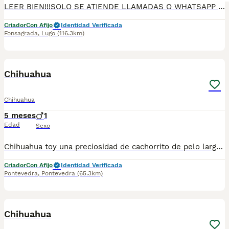
LEER BIEN!!!SOLO SE ATIENDE LLAMADAS O WHATSAPP DIRECTAMENTE 34 604 85 57 03 Espectaculares cachorritos DE CHIHUAHUA 1 MACHO Y 1 HEMBRA,LINEA RUSA COLOR LILAC,PADRE 1,5 KG PESO,MADRE 2,3 PESO.FOTOS REALEA DE CACHORTOS DISPONEBLES,a los interesados se envían más fotos/videos. Criados en ambiente familiar. Contrato de compraventa con garantía vírica y genética, cartilla veterinaria o pasaporte de vacunaciones y desparasitaciones pertinentes y propias de la edad. Entrega en mano o envio con empresa especializada.LUGO,MADRID,ALICANTE-Posibilidad de llevarlos personalmente. PRECIO REALES 700 € MACHO 800 € HEMBRA 34604855703
Criador
Con Afijo
Identidad Verificada
Fonsagrada
,
Lugo
(116.3km)
2
1
Chihuahua
Chihuahua
5 meses
1
Edad
Sexo
Chihuahua toy una preciosidad de cachorrito de pelo largo un verdadero peluche 🧸 Mandamos a toda España así como Madrid , valencia , Barcelona , avila , Valladolid Puedes pagar cuando llegue el cachorro te lo llevamos con furgoneta propia adaptada para que nuestros cachorros lleguen a tu casa en plenas condiciones
Criador
Con Afijo
Identidad Verificada
Pontevedra
,
Pontevedra
(65.3km)
9
Chihuahua