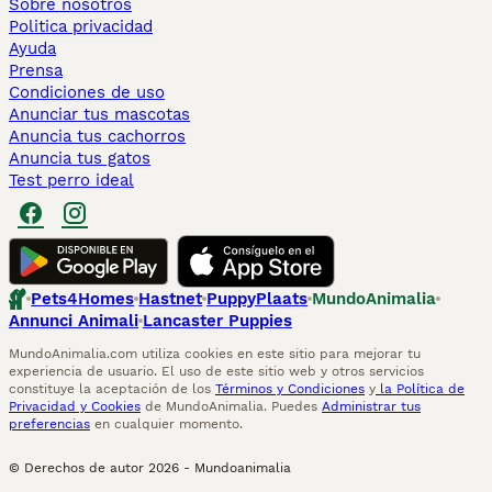
Sobre nosotros
Politica privacidad
Ayuda
Prensa
Condiciones de uso
Anunciar tus mascotas
Anuncia tus cachorros
Anuncia tus gatos
Test perro ideal
Pets4Homes
Hastnet
PuppyPlaats
MundoAnimalia
Annunci Animali
Lancaster Puppies
MundoAnimalia.com utiliza cookies en este sitio para mejorar tu
experiencia de usuario. El uso de este sitio web y otros servicios
constituye la aceptación de los
Términos y Condiciones
y
la Política de
Privacidad y Cookies
de MundoAnimalia. Puedes
Administrar tus
preferencias
en cualquier momento.
© Derechos de autor
2026
-
Mundoanimalia