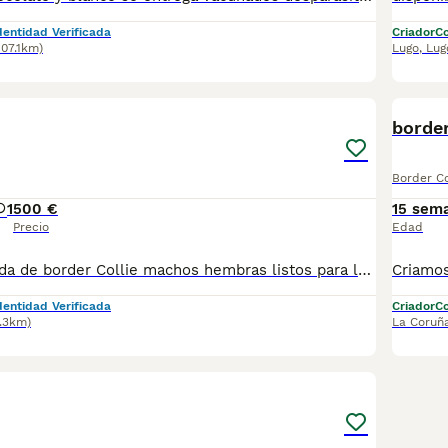
dentidad Verificada
Criador
Co
107.1km)
Lugo
,
Lug
3
border
Border Co
1
500 €
15 sem
Precio
Edad
disponible camada de border Collie machos hembras listos para la entrega precio desde 500 € están vacunados desparasitado para cualquier información llámanos al número 622220217
dentidad Verificada
Criador
Co
.3km)
La Coruñ
3