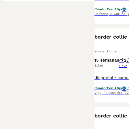
Criador
Con Afijo
I
Paderne
,
A Coruña
(
border collie
Border Collie
15 semanas
2
Edad
Sexo
Criador
Con Afijo
I
Vigo
,
Pontevedra
(72
border collie