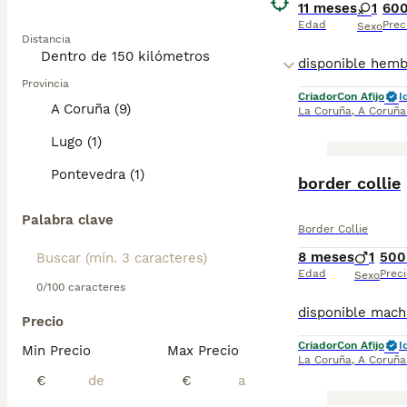
11 meses
1
600
Edad
Prec
Sexo
Distancia
Provincia
Criador
Con Afijo
I
A Coruña (9)
La Coruña
,
A Coruña
Lugo (1)
Pontevedra (1)
border collie
Palabra clave
Border Collie
8 meses
1
500
Edad
Preci
Sexo
0/100 caracteres
Precio
Criador
Con Afijo
I
Min Precio
Max Precio
La Coruña
,
A Coruña
€
€