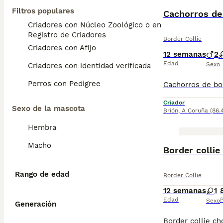
Filtros populares
Cachorros de 
Criadores con Núcleo Zoológico o en el
Registro de Criadores
Border Collie
Criadores con Afijo
12 semanas
2
Edad
Sexo
Criadores con identidad verificada
Perros con Pedigree
Criador
Sexo de la mascota
Brión
,
A Coruña
(86.
Hembra
Macho
Border collie
Rango de edad
Border Collie
12 semanas
1
Edad
P
Sexo
Generación