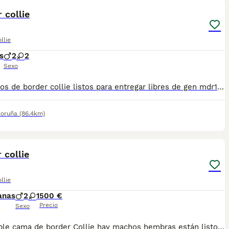
 collie
llie
s
2
2
Sexo
Cachorros de border collie listos para entregar libres de gen mdr1 vacunados desparasitados y chip Se encuentran en brion a 15 min de santiago de compostela, posibilidad de entrega en domicilio
Coruña
(86.4km)
3
 collie
llie
anas
2
1
500 €
Precio
Sexo
disponible cama de border Collie hay machos hembras están listos para la entrega, se entreguen vacunados desparasitado son de pura raza, activos y sanos para cualquier información llámanos al número622220217 Precio desde