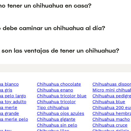
no tener un chihuahua en casa?
 debe caminar un chihuahua al día?
 son las ventajas de tener un chihuahua?
ua blanco
chihuahua chocolate
chihuahuas dispo
ua gris
chihuahua enano
micro mini chihu
ua pelo largo
chihuahua tricolor blue
chihuahua pedigr
ua toy adulto
chihuahua tricolor
chihuahua blue
ua merle
tipo chihuahua
chihuahua 200 eu
ua grande
chihuahua ojos azules
chihuahua hembr
chihuahua gigante
chihuahua macho
chihuahua sin pelo
chihuahua cruce