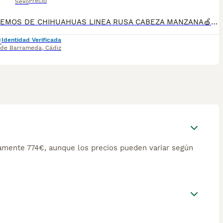
Precio
Sexo
DISPONEMOS DE CHIHUAHUAS LINEA RUSA CABEZA MANZANA🍏PREGUNTAR DISPONIBILIDAD SE ENTREGAN CON PRIMERA VACUNA DESPARACITADO Y GARANTIA TENEMOS MUCHA VARIEDAD DE COLORES , BLUE, BLUE MERLE, ARLEQUIN MERLE CHOCOLATE, CHOCOLATE , NEGRO FUEGO, SABLE, BLANCO Y MERLE,LILAC PRECIOS DESDE 550€ ASTA 900€ QUIERES UN AMIGO FIEL? A QUE ESPERAS PA LLAMARNOS 624 08 20 74 ATIENDO MENSAJES, ENVIAMOS A TODA 🇪🇦 CRIADERO LOS PEQUES🇪🇦
Identidad Verificada
 de Barrameda
,
Cádiz
mente 774€, aunque los precios pueden variar según