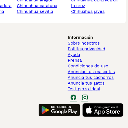
chihuahua aragon
chihuahua caravaca de
madura
chihuahua cataluna
la cruz
ria
chihuahua sevilla
chihuahua javea
Información
Sobre nosotros
Politica privacidad
Ayuda
Prensa
Condiciones de uso
Anunciar tus mascotas
Anuncia tus cachorros
Anuncia tus gatos
Test perro ideal