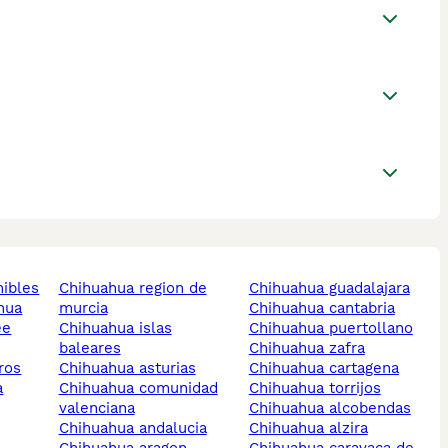
nibles
chihuahua region de
chihuahua guadalajara
ahua
murcia
chihuahua cantabria
ee
chihuahua islas
chihuahua puertollano
baleares
chihuahua zafra
ros
chihuahua asturias
chihuahua cartagena
a
chihuahua comunidad
chihuahua torrijos
valenciana
chihuahua alcobendas
chihuahua andalucia
chihuahua alzira