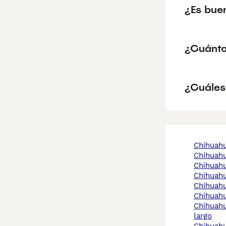
¿Es bue
¿Cuánto
¿Cuáles
chihuah
chihuah
chihuah
chihuah
chihuah
chihuah
chihuahua merle pelo
largo