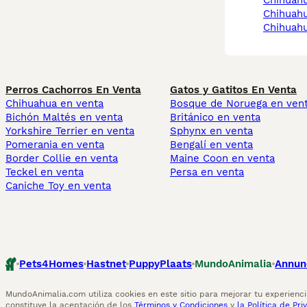
chihuah
chihua
chihuah
Perros Cachorros En Venta
Gatos y Gatitos En Venta
Chihuahua en venta
Bosque de Noruega en ven
Bichón Maltés en venta
Británico en venta
Yorkshire Terrier en venta
Sphynx en venta
Pomerania en venta
Bengalí en venta
Border Collie en venta
Maine Coon en venta
Teckel en venta
Persa en venta
Caniche Toy en venta
Pets4Homes
Hastnet
PuppyPlaats
MundoAnimalia
Annun
MundoAnimalia.com utiliza cookies en este sitio para mejorar tu experiencia
constituye la aceptación de los
Términos y Condiciones
y
la Política de Pri