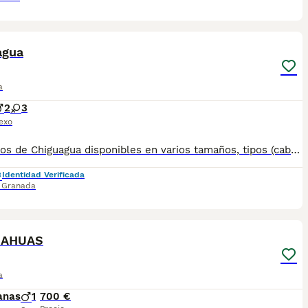
15
5
agua
a
2
3
exo
Cachorros de Chiguagua disponibles en varios tamaños, tipos (cabeza de manzana y cabeza de venado, pelo corto y pelo largo) y colores (negro, azul o gris, chocolate, rojo, crema, blanco, sable,..etc). Los perritos se entregan con unos dos meses y medio de edad y sus vacunas correspondientes, desparasitados y certificado de salud Todos los cachorros son descendientes de las mejores líneas nacionales. Se entregan en toda España con transporte de alta calidad preparado para animales, van en vehículo climatizado con chófer particular a cargo del comprador. Si tienes dudas o consultas sobre la raza, podemos resolver tus dudas por whats app ;) Abogamos por una cría en un ambiente familiar con personas con vocación en una cría ética y responsable, y que por encima de todo, aman a los animales. Teléfono / Whats app: 641 92 23 90 Precio a partir de 800€
Identidad Verificada
,
Granada
1
UAHUAS
a
anas
1
700 €