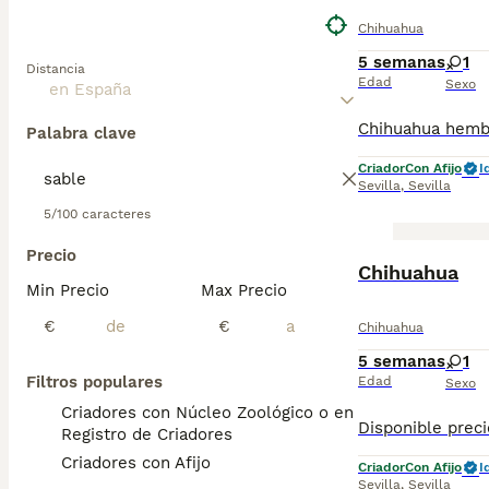
Chihuahua
5 semanas
1
Distancia
Edad
Sexo
Palabra clave
Criador
Con Afijo
I
Sevilla
,
Sevilla
5/100 caracteres
Precio
Chihuahua
Min Precio
Max Precio
€
€
Chihuahua
5 semanas
1
Filtros populares
Edad
Sexo
Criadores con Núcleo Zoológico o en el
Registro de Criadores
Criadores con Afijo
Criador
Con Afijo
I
Sevilla
,
Sevilla