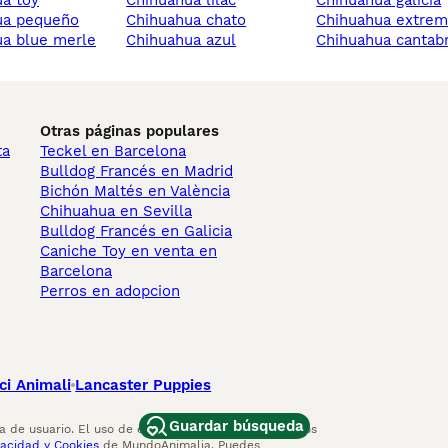
ua toy
chihuahua lilac
chihuahua galicia
hua pequeño
chihuahua chato
chihuahua extre
ua blue merle
chihuahua azul
chihuahua cantab
Otras páginas populares
ta
Teckel en Barcelona
Bulldog Francés en Madrid
Bichón Maltés en València
Chihuahua en Sevilla
Bulldog Francés en Galicia
Caniche Toy en venta en
Barcelona
Perros en adopcion
ci Animali
Lancaster Puppies
Guardar búsqueda
 de usuario. El uso de este sitio web y otros servicios
vacidad y Cookies
de MundoAnimalia. Puedes