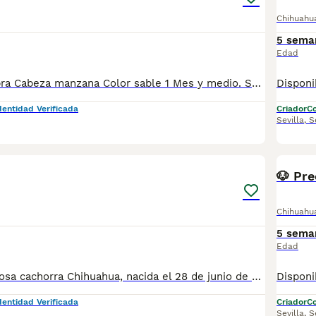
Chihuahu
5 sema
Edad
Chihuahua hembra Cabeza manzana Color sable 1 Mes y medio. Se entrega a partir de los Dos meses con vacunas y desparasitaciones correspondientes a la edad de la entrega y cartilla sanitaria. Criada en ambiente familiar
dentidad Verificada
Criador
Co
Sevilla
,
S
3
2
🐶 Pre
Chihuahu
5 sema
Edad
Disponible preciosa cachorra Chihuahua, nacida el 28 de junio de 2026. Color: sable, un tono muy bonito y elegante que realza su expresión y belleza. Procede de una excelente línea de sangre, criada en un ambiente familiar, con mucho cariño y una correcta socialización desde sus primeros días de vida. Destaca por su bonita morfología, cabeza tipo manzana, hocico corto y un carácter dulce, cariñoso y equilibrado, ideal como compañera de vida. La cachorra se entregará a partir de los Dos meses de edad, desparasitada según su edad, con cartilla veterinaria, y las vacunas correspondientes. Se enviarán fotos y vídeos actualizados para que puedas seguir su evolución hasta el día de la entrega. Se prioriza la entrega en mano para garantizar el bienestar de la cachorra y que el nuevo propietario pueda conocerla personalmente. También existe la posibilidad de desplazarnos hasta el lugar de entrega, previo acuerdo entre ambas partes. Buscamos una familia responsable que le ofrezca el hogar, el cariño y los cuidados que merece. Para más información, fotos, vídeos o cualquier consulta, no dudes en ponerte en contacto.
dentidad Verificada
Criador
Co
Sevilla
,
S