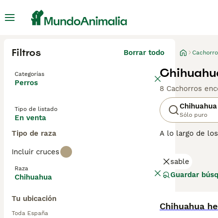
Filtros
Borrar todo
Cachorro
Chihuahu
Categorías
Perros
8 Cachorros enc
Chihuahua
Tipo de listado
Sólo puro
En venta
Tipo de raza
A lo largo de l
se originó en M
Incluir cruces
piensan que son
sable
están llenos de 
Raza
valientes y segu
Guardar bús
Chihuahua
pasar el mayor 
Tu ubicación
Lee nuestra
pág
Chihuahua h
Toda España