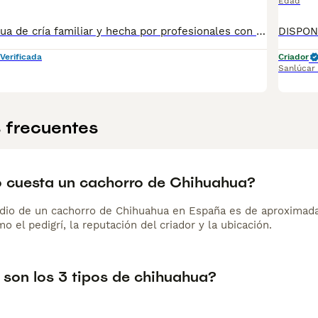
Edad
Camada Chihuahua de cría familiar y hecha por profesionales con vocación, y con años de experiencia y buenas prácticas. Disponibles tanto machos como hembras, en varios colores (negro, azul o gris, chocolate, rojo, crema, blanco, sable,..etc). Criadores con más trayectoria y buenas opiniones amasadas al largo de muchos años en la cría experta y profesional del perro Chiguagua (cría ética, controlada y nacional). Todas las camadas están supervisadas desde su nacimiento hasta tu entrega, por veterinarios y por un equipo técnico y humano que vela por su cuidado y bienestar. Llámanos o háblanos por whats app, y estaremos encantados de atenderte y de charlar contigo para solventar y responder a todas tus dudas y consultas. Teléfono / Whats app: 641 92 23 90 Precio a partir de 800€
Verificada
Criador
Sanlúcar
 frecuentes
 cuesta un cachorro de Chihuahua?
dio de un cachorro de Chihuahua en España es de aproximada
o el pedigrí, la reputación del criador y la ubicación.
 son los 3 tipos de chihuahua?