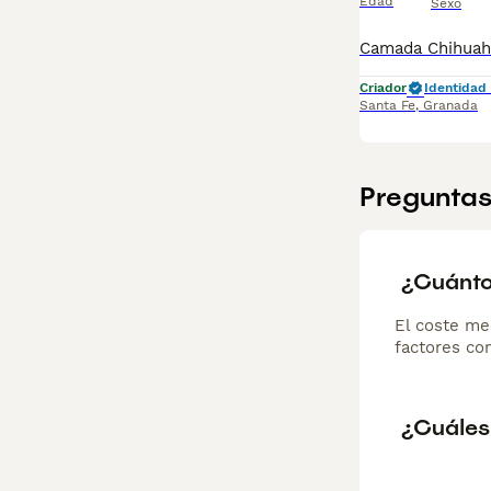
Edad
Sexo
Criador
Identidad 
Santa Fe
,
Granada
Preguntas
¿Cuánto
El coste me
factores com
¿Cuáles