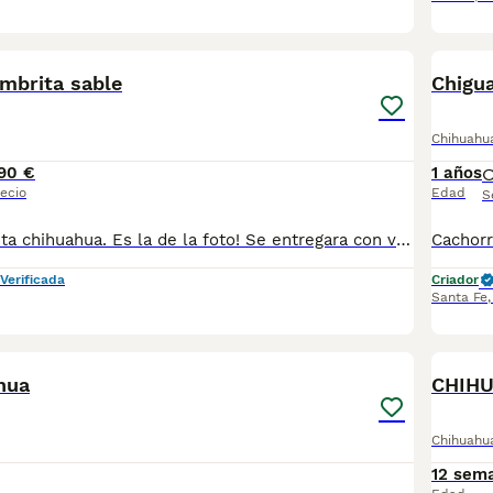
4
mbrita sable
Chigu
Chihuahu
90 €
1 años
ecio
Edad
S
Preciosa hwmbrita chihuahua. Es la de la foto! Se entregara con vacunas y chip. Para mas información atiendo WhatsApp y telef 630714585
Verificada
Criador
Santa Fe
18
5
hua
CHIH
Chihuahu
12 sem