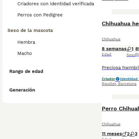
Criadores con identidad verificada
Perros con Pedigree
Chihuahua he
Sexo de la mascota
Chihuahua
Hembra
8 semanas
1
8
Macho
Edad
Pr
Sexo
Rango de edad
Criador
Identidad 
Ripollet
,
Barcelona
Generación
Perro Chihua
Chihuahua
11 meses
2
3