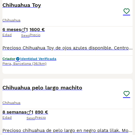
Chihuahua Toy
Chihuahua
6 meses
1
1600 €
Edad
Precio
Sexo
Precioso Chihuahua Toy de ojos azules disponible. Centro Canino Vallbonica es mucho más que un centro de cría , es una familia comprometida con el bienestar animal y la cria responsable, por ello todos nuestros bebés nacen y se crían en nuestras instalaciones , asegurando así un correcto desarrollo y una magnífica socialización, consiguiendo en cada ejemplar un carácter juguetón y extrovertido algo primordial para su adaptación como un miembro más en tu familia . Se entregan con el carnet de vacunas con el plan correspondiente a su edad , desparasitados y microchip implantado y activado en registro de Anicom. Facilitamos junto al cachorro contrato de compra con garantías víricas de 15 días y congénitas de 1 año . Contamos con un gran equipo de profesionales entre los que se encuentran educadores, auxiliares y Veterinarios ofreciendo los controles sanitarios necesarios así como continua vigilancia asegurando su bienestar . Hacemos envíos a toda España con empresa de transporte privado, proporcionando un viaje confortable y ofreciendo las atenciones necesarias a nuestros bebés . Si estás interesado en alguno de nuestros ejemplares solicita información sin compromiso al 722269698 . También atendemos vía WhatsApp . PRECIO REAL ( incluye el IVA) . Núcleo zoológico B2501315
Criador
Identidad Verificada
Piera
,
Barcelona
(36.1km)
2
Chihuahua pelo largo machito
Chihuahua
8 semanas
1
890 €
Edad
Precio
Sexo
Precioso chihuahua de pelo largo en negro plata lilak. Morfologia preciosa. Se entrega con toda su documentación al dia. Telef 630714585 . Es el de la foto