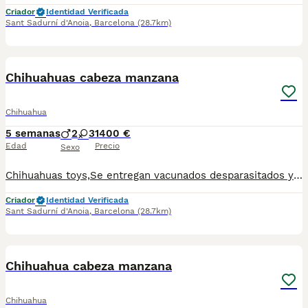
Criador
Identidad Verificada
Sant Sadurní d'Anoia
,
Barcelona
(28.7km)
2
1
Chihuahuas cabeza manzana
Chihuahua
5 semanas
2
3
1400 €
Edad
Precio
Sexo
Chihuahuas toys,Se entregan vacunados desparasitados y chip.Para más información escribir o llamar al 682908382
Criador
Identidad Verificada
Sant Sadurní d'Anoia
,
Barcelona
(28.7km)
3
Chihuahua cabeza manzana
Chihuahua