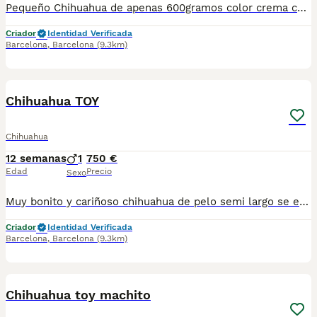
Pequeño Chihuahua de apenas 600gramos color crema con ojos verdes un pequeño y precioso ejemplar listo para ir a su nuevo hogar.Se entrega con su cartilla de vacunacion y desparacion correspondiente a su edad. Todos nuestros cachorros estan criados en ambiente familiar con mucho amor y mucha dedicación.
Criador
Identidad Verificada
Barcelona
,
Barcelona
(9.3km)
8
Chihuahua TOY
Chihuahua
12 semanas
1
750 €
Edad
Precio
Sexo
Muy bonito y cariñoso chihuahua de pelo semi largo se entrega vacunados desparasitados y cartilla sanitaria precio real escríbenos al WhatsApp 617885222
Criador
Identidad Verificada
Barcelona
,
Barcelona
(9.3km)
9
1
Chihuahua toy machito