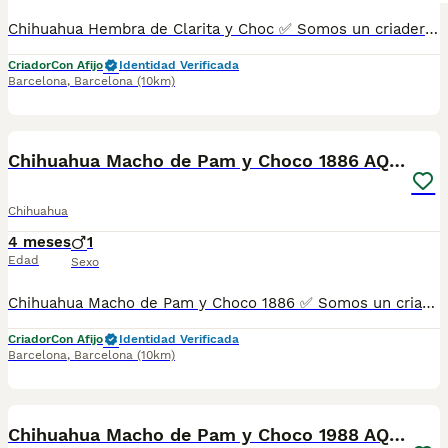
Chihuahua Hembra de Clarita y Choc ✅ Somos un criadero autorizado y certificado por la Generalitat de Catalunya bajo el número de Núcleo Zoológico G25/00314. PARA MÁS INFORMACIÓN: ☎️ 933095977 📱 685878504 / 674320847 💻 Más fotos y vídeos en nuestra web www.aquanatura.es 🚙 Hacemos envíos 📌 Calle Roger de Flor 45, muy cerca del Arc de Triomf de Barcelona, de Lunes a Sábados. Se entregan con sus vacunas, desparasitados interna y externamente, con microchip y su registro, cartilla sanitaria y contrato de garantías, documentación legal y factura. AQUANATURA
Criador
Con Afijo
Identidad Verificada
Barcelona
,
Barcelona
(10km)
7
Chihuahua Macho de Pam y Choco 1886 AQUANATURA
Chihuahua
4 meses
1
Edad
Sexo
Chihuahua Macho de Pam y Choco 1886 ✅ Somos un criadero autorizado y certificado por la Generalitat de Catalunya bajo el número de Núcleo Zoológico G25/00314. PARA MÁS INFORMACIÓN: ☎️ 933095977 📱 685878504 / 674320847 🐶 Programa una visita para conocerlos 💻 Más fotos y vídeos en nuestra web www.aquanatura.es 🚙 Hacemos envíos 📌 Calle Roger de Flor 45, muy cerca del Arc de Triomf de Barcelona, de Lunes a Sábados. Se entregan con sus vacunas, desparasitados interna y externamente, con microchip y su registro, cartilla sanitaria y contrato de garantías, documentación legal y factura. AQUANATURA
Criador
Con Afijo
Identidad Verificada
Barcelona
,
Barcelona
(10km)
7
Chihuahua Macho de Pam y Choco 1988 AQUANATURA