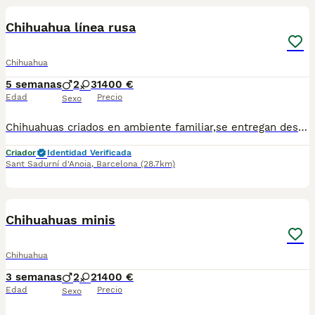
Chihuahua línea rusa
Chihuahua
5 semanas
2
3
1400 €
Edad
Precio
Sexo
Chihuahuas criados en ambiente familiar,se entregan desparasitados y vacunados.Para mas información escribir o llamar al 682908382
Criador
Identidad Verificada
Sant Sadurní d'Anoia
,
Barcelona
(28.7km)
2
Chihuahuas minis
Chihuahua
3 semanas
2
2
1400 €
Edad
Precio
Sexo