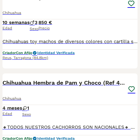
Chihuahua
10 semanas
3
850 €
Edad
Precio
Sexo
Chihuahuas toy machos de diversos colores con cartilla sanitaria vacuna chip desparasitación con garantía víricas y congenitas
Criador
Con Afijo
Identidad Verificada
Reus
,
Tarragona
(84.8km)
9
Chihuahua Hembra de Pam y Choco (Ref 4143)
Chihuahua
4 meses
1
Edad
Sexo
🔸TODOS NUESTROS CACHORROS SON NACIONALES🔸 Se entregan con sus vacunas, desparasitaciones internas y externas, microchip y su registro, cartilla sanitaria, contrato de garantías, toda su documentación legal y factura. ✅ Somos un criadero familiar autorizado y certificado por la Generalitat de Catalunya bajo el número de Núcleo Zoológico G25/00314. 💙 Con más de 30 años promoviendo la cría responsable. PARA MÁS INFORMACIÓN: ☎️ TIENDA 933095977 📱 CRIADERO 685878504 📱 WHATSAPP 674320847 🐶 Puedes conocer a los cachorros en persona (cita previa) 💻 Fotos y vídeos www.aquanatura.es 🚙 Hacemos envíos 💰 Financiamos 📌 Calle Roger de Flor 45, muy cerca del Arc de Triomf de Barcelona, de Lunes a Sábados.
Criador
Con Afijo
Identidad Verificada