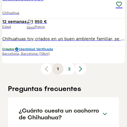
Chihuahua
12 semanas
1
950 €
Edad
Precio
Sexo
Chihuahuas toy criados en un buen ambiente familiar, se entregan vacunados desparasitados cartilla sanitaria precio real,escríbenos al WhatsApp 61788522
Criador
Identidad Verificada
Barcelona
,
Barcelona
(10km)
1
2
Preguntas frecuentes
¿Cuánto cuesta un cachorro
de Chihuahua?