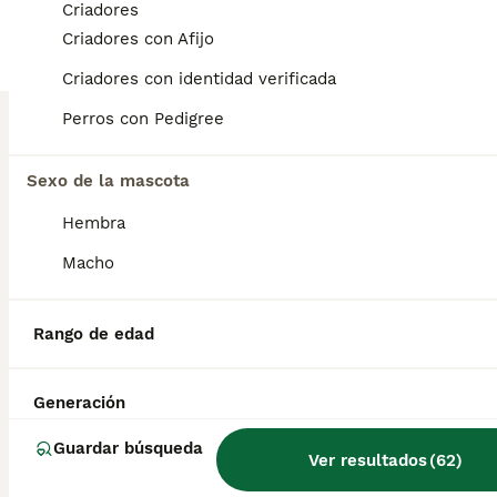
Criadores
11
2
Criadores con Afijo
CHIHUAHUA TOY
Criadores con identidad verificada
Perros con Pedigree
Chihuahua
9 semanas
1
900 €
Edad
Precio
Sexo de la mascota
Sexo
Hembra
Chihuahua toy chocolate muy bonito machito muy cariñoso y sociable se entrega vacunados desparasitados y cartilla sanitaria precio real escríbenos al WhatsApp 617885222
Macho
Criador
Identidad Verificada
Barcelona
,
Barcelona
(9.3km)
4
Rango de edad
Chihuahua Hembra de Clarita y Choc AQUANATURA
Generación
Chihuahua
Guardar búsqueda
Ver resultados
(
62
)
6 meses
1
Edad
Sexo