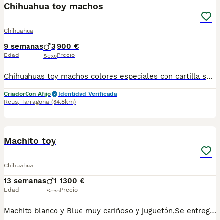
Chihuahua toy machos
Chihuahua
9 semanas
3
900 €
Edad
Precio
Sexo
Chihuahuas toy machos colores especiales con cartilla sanitaria vacuna chip desparasitación con garantía víricas y congenitas
Criador
Con Afijo
Identidad Verificada
Reus
,
Tarragona
(84.8km)
1
1
Machito toy
Chihuahua
13 semanas
1
1300 €
Edad
Precio
Sexo
Machito blanco y Blue muy cariñoso y juguetón,Se entrega desparasitado vacunado y chip.Para más información escribir o llamar al 682908382