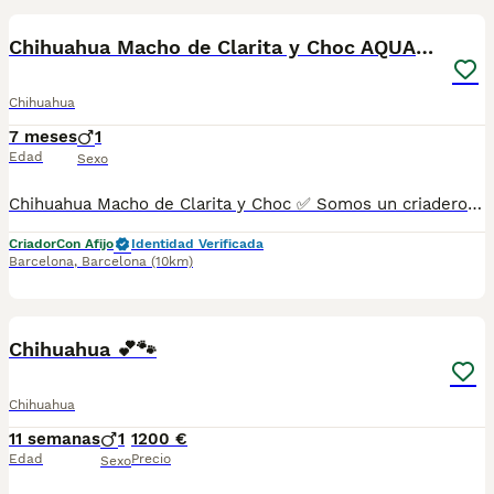
Chihuahua Macho de Clarita y Choc AQUANATURA
Chihuahua
7 meses
1
Edad
Sexo
Chihuahua Macho de Clarita y Choc ✅ Somos un criadero autorizado y certificado por la Generalitat de Catalunya bajo el número de Núcleo Zoológico G25/00314. PARA MÁS INFORMACIÓN: ☎️ 933095977 📱 685878504 / 674320847 💻 Más fotos y vídeos en nuestra web www.aquanatura.es 🚙 Hacemos envíos 📌 Calle Roger de Flor 45, muy cerca del Arc de Triomf de Barcelona, de Lunes a Sábados. Se entregan con sus vacunas, desparasitados interna y externamente, con microchip y su registro, cartilla sanitaria y contrato de garantías, documentación legal y factura. AQUANATURA
Criador
Con Afijo
Identidad Verificada
Barcelona
,
Barcelona
(10km)
3
1
Chihuahua 💕🐾
Chihuahua
11 semanas
1
1200 €
Edad
Precio
Sexo