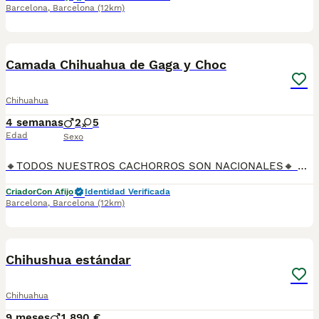
Barcelona
,
Barcelona
(12km)
6
Camada Chihuahua de Gaga y Choc
Chihuahua
4 semanas
2
5
Edad
Sexo
🔸TODOS NUESTROS CACHORROS SON NACIONALES🔸 Se entregan con sus vacunas, desparasitaciones internas y externas, microchip y su registro, cartilla sanitaria, contrato de garantías, toda su documentación legal y factura. ✅ Somos un criadero familiar autorizado y certificado por la Generalitat de Catalunya bajo el número de Núcleo Zoológico G25/00314. 💙 Con más de 30 años promoviendo la cría responsable. PARA MÁS INFORMACIÓN: ☎️ TIENDA 933095977 📱 CRIADERO 685878504 📱 WHATSAPP 674320847 🐶 Puedes conocer a los cachorros en persona (cita previa) 💻 Fotos y vídeos www.aquanatura.es 🚙 Hacemos envíos 💰 Financiamos 📌 Calle Roger de Flor 45, muy cerca del Arc de Triomf de Barcelona, de Lunes a Sábados.
Criador
Con Afijo
Identidad Verificada
Barcelona
,
Barcelona
(12km)
3
1
Chihushua estándar
Chihuahua
9 meses
1
890 €