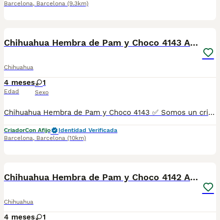
Barcelona
,
Barcelona
(9.3km)
5
Chihuahua Hembra de Pam y Choco 4143 AQUANATURA
Chihuahua
4 meses
1
Edad
Sexo
Chihuahua Hembra de Pam y Choco 4143 ✅ Somos un criadero autorizado y certificado por la Generalitat de Catalunya bajo el número de Núcleo Zoológico G25/00314. PARA MÁS INFORMACIÓN: ☎️ 933095977 📱 685878504 / 674320847 🐶 Programa una visita para conocerlos 💻 Más fotos y vídeos en nuestra web www.aquanatura.es 🚙 Hacemos envíos 📌 Calle Roger de Flor 45, muy cerca del Arc de Triomf de Barcelona, de Lunes a Sábados. Se entregan con sus vacunas, desparasitados interna y externamente, con microchip y su registro, cartilla sanitaria y contrato de garantías, documentación legal y factura. AQUANATURA
Criador
Con Afijo
Identidad Verificada
Barcelona
,
Barcelona
(10km)
6
Chihuahua Hembra de Pam y Choco 4142 AQUANATURA
Chihuahua
4 meses
1