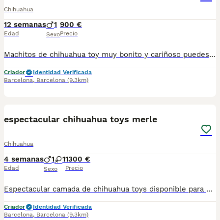
Chihuahua
12 semanas
1
900 €
Edad
Precio
Sexo
Machitos de chihuahua toy muy bonito y cariñoso puedes venir y verás a los padres aquí, todos los entregamos vacunados desparasitados y cartilla sanitaria precio real escríbenos al WhatsApp 617885222
Criador
Identidad Verificada
Barcelona
,
Barcelona
(9.3km)
5
espectacular chihuahua toys merle
Chihuahua
4 semanas
1
1
1300 €
Edad
Precio
Sexo
Espectacular camada de chihuahua toys disponible para septiembre se entrega con su vacuna y desparacitado y su cartilla correspondiente a su edad y con contrato de garantía víricas y congénitas de
Criador
Identidad Verificada
Barcelona
,
Barcelona
(9.3km)