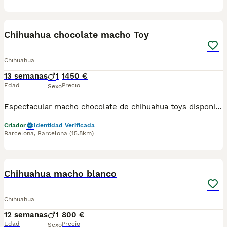
1
Chihuahua chocolate macho Toy
Chihuahua
13 semanas
1
1450 €
Edad
Precio
Sexo
Espectacular macho chocolate de chihuahua toys disponible para ir a su nuevo hogar se entrega con su vacuna y desparacitado y su cartilla correspondiente a su edad y con contrato de garantía víricas y congénitas
Criador
Identidad Verificada
Barcelona
,
Barcelona
(15.8km)
1
Chihuahua macho blanco
Chihuahua
12 semanas
1
800 €
Edad
Precio
Sexo