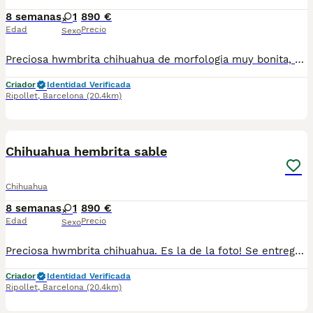
8 semanas
1
890 €
Edad
Precio
Sexo
Preciosa hwmbrita chihuahua de morfologia muy bonita, se entrega con toda documentacion al dia , vacunas y chip . Es la de las fotos. Atiendo WhatsApp 630714585 y llamadas
Criador
Identidad Verificada
Ripollet
,
Barcelona
(20.4km)
4
Chihuahua hembrita sable
Chihuahua
8 semanas
1
890 €
Edad
Precio
Sexo
Preciosa hwmbrita chihuahua. Es la de la foto! Se entregara con vacunas y chip. Para mas información atiendo WhatsApp y telef 630714585
Criador
Identidad Verificada
Ripollet
,
Barcelona
(20.4km)
5