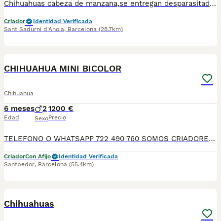
Chihuahuas cabeza de manzana,se entregan desparasitados y vacunados para más información llamar o escribir al 682908382
Criador
Identidad Verificada
Sant Sadurní d'Anoia
,
Barcelona
(28.7km)
3
CHIHUAHUA MINI BICOLOR
Chihuahua
6 meses
2
1200 €
Edad
Precio
Sexo
TELEFONO O WHATSAPP 722 490 760 SOMOS CRIADORES DIRECTOS SIN INTERMEDIARIOS! MAS DE 20 AÑOS EN EL SECTOR NOS AVALAN, VALORANDO NO SOLO LA CRIA RESPONSABLE SI NO TAMBIEN LA SELECCIÓN PARA MEJORAR LA RAZA DURANTE TODOS ESTOS AÑOS. NUESTROS CACHORROS SE ENTREGAN PREVIAMENTE REVISADOS POR UN VETERINARIO PROFESIONAL Y BAJO LOS MAS ESTRICTOS CONTROLES DE SALUD, HACEMOS HINCAPIÉ EN SU SOCIABILIZACIÓN PARA SU CORRECTO DESARROLLO NEUROLOGICO! Y OS ASESORAMOS ANTES DURANTE Y DESPUES DE LA ENTREGA PARA QUE TODO SEA LO MAS AFABLE Y FACIL POSIBLE DURANTE LA ADAPTACION! NUESTROS BEBE SE ENTREGAN A PARTIR DE LOS DOS MESES CON SUS VACUNAS AL DIA, DESPARASITADOS Y CON GARANTIAS DE SALUD, MICROCHIP Y CARTILLA DE VACUNACION! SI BUSCAS UN COMPAÑERO SANO Y EQUILIBRADO ESTE ES EL LUGAR, TE ASESORAREMOS DURANTE TODO EL PROCESO NO DUDES EN CONSULTAR POR NUESTROS PEQUES AL 722 490 760
Criador
Con Afijo
Identidad Verificada
Santpedor
,
Barcelona
(55.4km)
6
Chihuahuas