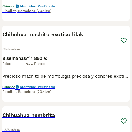
Criador
Identidad Verificada
Ripollet
,
Barcelona
(20.4km)
2
Chihuhua machito exotico lilak
Chihuahua
8 semanas
1
890 €
Edad
Precio
Sexo
Precioso machito de morfologia preciosa y coñores exoticos. Se entrega con toda su documentación al dia. Es el de la Foto. 630714585
Criador
Identidad Verificada
Ripollet
,
Barcelona
(20.4km)
2
Chihuahua hembrita
Chihuahua