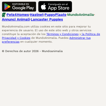
Pets4Homes
Hastnet
PuppyPlaats
MundoAnimalia
Annunci Animali
Lancaster Puppies
MundoAnimalia.com utiliza cookies en este sitio para mejorar tu
experiencia de usuario. El uso de este sitio web y otros servicios
constituye la aceptación de los
Términos y Condiciones
y
la Política de
Privacidad y Cookies
de MundoAnimalia. Puedes
Administrar tus
preferencias
en cualquier momento.
© Derechos de autor
2026
-
Mundoanimalia