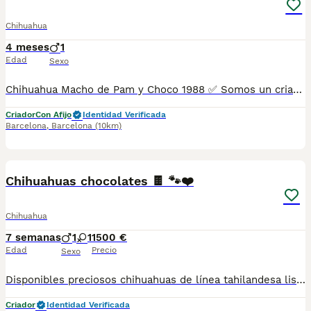
Chihuahua
4 meses
1
Edad
Sexo
Chihuahua Macho de Pam y Choco 1988 ✅ Somos un criadero autorizado y certificado por la Generalitat de Catalunya bajo el número de Núcleo Zoológico G25/00314. PARA MÁS INFORMACIÓN: ☎️ 933095977 📱 685878504 / 674320847 🐶 Programa una visita para conocerlos 💻 Más fotos y vídeos en nuestra web www.aquanatura.es 🚙 Hacemos envíos 📌 Calle Roger de Flor 45, muy cerca del Arc de Triomf de Barcelona, de Lunes a Sábados. Se entregan con sus vacunas, desparasitados interna y externamente, con microchip y su registro, cartilla sanitaria y contrato de garantías, documentación legal y factura. AQUANATURA
Criador
Con Afijo
Identidad Verificada
Barcelona
,
Barcelona
(10km)
5
Chihuahuas chocolates 🍫 🐾❤️
Chihuahua
7 semanas
1
1
1500 €
Edad
Precio
Sexo
Disponibles preciosos chihuahuas de línea tahilandesa listos para ir a su nuevo hogar llenos de energía y cariño para dar.Se entregan con cartilla de vacunacion y desparacion correspondiente a su edad. Todos nuestros cachorros estan criados en ambiente familiar con mucho amor y mucha dedicación.
Criador
Identidad Verificada