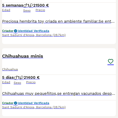
5 semanas
1
2
1500 €
Edad
Precio
Sexo
Preciosa hembrita toy criada en ambiente familiar.Se entrega vacunada desparasitada y con chip.Para más información llamar o escribir al 682908382
Criador
Identidad Verificada
Sant Sadurní d'Anoia
,
Barcelona
(28.7km)
4
Chihuahuas minis
Chihuahua
5 días
1
2
1400 €
Edad
Precio
Sexo
Chihuahuas muy pequeñitos,se entregan vacunados desparasitados y con el chip.Para más información escribir o llamar al 682908382
Criador
Identidad Verificada
Sant Sadurní d'Anoia
,
Barcelona
(28.7km)
1