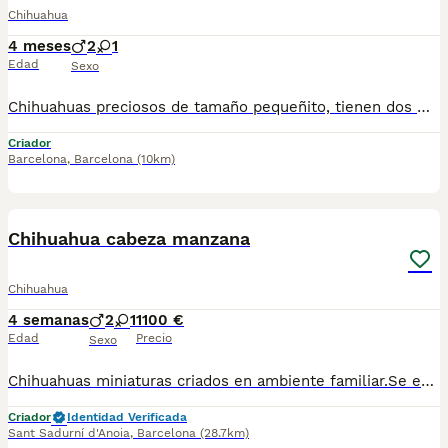
Chihuahua
4 meses
2
1
Edad
Sexo
Chihuahuas preciosos de tamaño pequeñito, tienen dos meses de edad, varios colores disponibles a elegir, se entregan en las mejores condiciones, muy bien cuidados, revisados por nuestro veterinario, vacunados, desparasitados, con cartilla veterinaria, microchip y garantía sanitaria por escrito vírica y genética, se pueden venir a ver sin compromiso cualquier día de la semana. Núcleo Zoológico: T-2500116
Criador
Barcelona
,
Barcelona
(10km)
3
Chihuahua cabeza manzana
Chihuahua
4 semanas
2
1
1100 €
Edad
Precio
Sexo
Chihuahuas miniaturas criados en ambiente familiar.Se entregan desparasitados vacunados,Para más información escribir o llamar al 682908382
Criador
Identidad Verificada
Sant Sadurní d'Anoia
,
Barcelona
(28.7km)