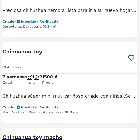
Preciosa chihuahua hembra lista para ir a su nuevo hogar llena de energía muy alegre y cariñosa.Se entrega con su cartilla de vacunacion y desparacion correspondiente a su edad. Todos nuestros cachorros estan criados en ambiente familiar con mucho amor y mucha dedicación.
Criador
Identidad Verificada
Barcelona
,
Barcelona
(9.3km)
1
1
Chihuahua toy
Chihuahua
7 semanas
1
2
1500 €
Edad
Precio
Sexo
Chihuahua súper mini muy cariñoso criado con niños .Se entrega vacunado y desparasitado para más información escribir o llamar al 682908382
Criador
Identidad Verificada
Sant Sadurní d'Anoia
,
Barcelona
(28.7km)
1
Chihuahua toy macho