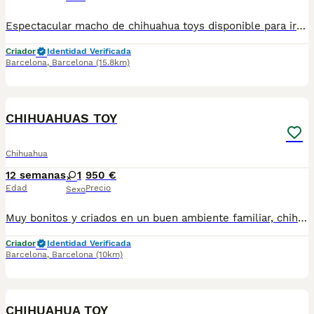
Espectacular macho de chihuahua toys disponible para ir a su nuevo hogar se entrega con su vacuna y desparacitado y su cartilla correspondiente a su edad
Criador
Identidad Verificada
Barcelona
,
Barcelona
(15.8km)
5
CHIHUAHUAS TOY
Chihuahua
12 semanas
1
950 €
Edad
Precio
Sexo
Muy bonitos y criados en un buen ambiente familiar, chihuahuas toy se entregan vacunados desparasitados y cartilla sanitaria precio real,escríbenos al WhatsApp 617885222
Criador
Identidad Verificada
Barcelona
,
Barcelona
(10km)
5
CHIHUAHUA TOY