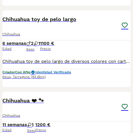
6
Chihuahua toy de pelo largo
Chihuahua
6 semanas
2
1
1100 €
Edad
Precio
Sexo
Chihuahua toy de pelo largo de diversos colores con cartilla sanitaria vacuna chip desparasitación con garantía víricas y congenitas
Criador
Con Afijo
Identidad Verificada
Reus
,
Tarragona
(84.8km)
6
1
Chihuahua ❤️ 🐾
Chihuahua
11 semanas
1
1200 €
Edad
Precio
Sexo