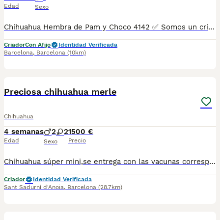
Edad
Sexo
Chihuahua Hembra de Pam y Choco 4142 ✅ Somos un criadero autorizado y certificado por la Generalitat de Catalunya bajo el número de Núcleo Zoológico G25/00314. PARA MÁS INFORMACIÓN: ☎️ 933095977 📱 685878504 / 674320847 🐶 Programa una visita para conocerlos 💻 Más fotos y vídeos en nuestra web www.aquanatura.es 🚙 Hacemos envíos 📌 Calle Roger de Flor 45, muy cerca del Arc de Triomf de Barcelona, de Lunes a Sábados. Se entregan con sus vacunas, desparasitados interna y externamente, con microchip y su registro, cartilla sanitaria y contrato de garantías, documentación legal y factura. AQUANATURA
Criador
Con Afijo
Identidad Verificada
Barcelona
,
Barcelona
(10km)
1
1
Preciosa chihuahua merle
Chihuahua
4 semanas
2
2
1500 €
Edad
Precio
Sexo
Chihuahua súper mini,se entrega con las vacunas correspondientes chip y kip alimentación.Para más información escribir o llamar al 682908382
Criador
Identidad Verificada
Sant Sadurní d'Anoia
,
Barcelona
(28.7km)
2
1