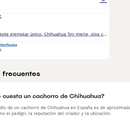
€
Disponemos de este ejemplar único, Chihuahua Toy merle, ojos color verde, pelo largo, Linea rusa. Una preciosidad increíble!💫🥰. Su mamá pesa 1,2kg su papá 900gr. Algo de capricho!
Verificada
s
 frecuentes
 cuesta un cachorro de Chihuahua?
dio de un cachorro de Chihuahua en España es de aproximada
o el pedigrí, la reputación del criador y la ubicación.