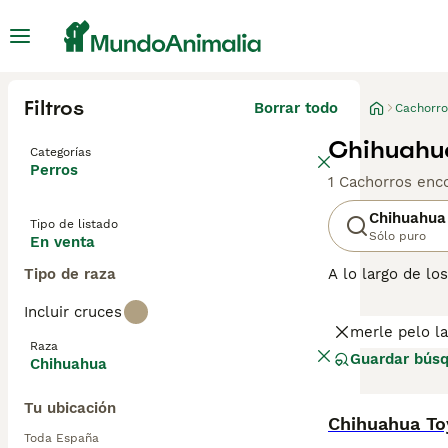
Filtros
Borrar todo
Cachorro
Chihuahua
Categorías
Perros
1 Cachorros enc
Chihuahua
Tipo de listado
Sólo puro
En venta
Tipo de raza
A lo largo de l
se originó en M
Incluir cruces
piensan que son
merle pelo l
están llenos de 
Raza
valientes y segu
Guardar bús
Chihuahua
pasar el mayor 
Tu ubicación
Lee nuestra
pág
Chihuahua To
Toda España