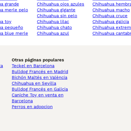
ua grande
chihuahua ojos azules
chihuahua hembr
chihuahua gigante
chihuahua macho
chihuahua sin pelo
chihuahua cruce
ua toy
chihuahua lilac
chihuahua galicia
hua pequeño
chihuahua chato
chihuahua extre
ua blue merle
chihuahua azul
chihuahua cantab
Otras páginas populares
ta
Teckel en Barcelona
Bulldog Francés en Madrid
Bichón Maltés en València
Chihuahua en Sevilla
Bulldog Francés en Galicia
Caniche Toy en venta en
Barcelona
Perros en adopcion