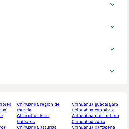
nibles
chihuahua region de
chihuahua guadalajara
ahua
murcia
chihuahua cantabria
ee
chihuahua islas
chihuahua puertollano
baleares
chihuahua zafra
ros
chihuahua asturias
chihuahua cartagena