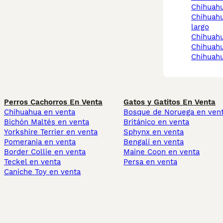
chihuah
chihuahua merle pelo
largo
chihuah
chihua
chihuah
Perros Cachorros En Venta
Gatos y Gatitos En Venta
Chihuahua en venta
Bosque de Noruega en ven
Bichón Maltés en venta
Británico en venta
Yorkshire Terrier en venta
Sphynx en venta
Pomerania en venta
Bengalí en venta
Border Collie en venta
Maine Coon en venta
Teckel en venta
Persa en venta
Caniche Toy en venta