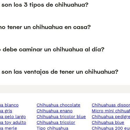
 son los 3 tipos de chihuahua?
no tener un chihuahua en casa?
 debe caminar un chihuahua al día?
 son las ventajas de tener un chihuahua?
ua blanco
chihuahua chocolate
chihuahuas dispo
ua gris
chihuahua enano
micro mini chihu
ua pelo largo
chihuahua tricolor blue
chihuahua pedigr
ua toy adulto
chihuahua tricolor
chihuahua blue
ua merle
tipo chihuahua
chihuahua 200 eu