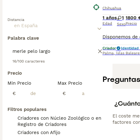
Chihuahua
1 años
1
1800 
Distancia
Edad
Precio
Sexo
Palabra clave
Criador
Identidad 
Palma
,
Islas Baleare
16/100 caracteres
Precio
Preguntas
Min Precio
Max Precio
€
€
¿Cuánto
Filtros populares
El coste me
Criadores con Núcleo Zoológico o en el
factores com
Registro de Criadores
Criadores con Afijo