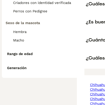
¿Cuáles
Criadores con identidad verificada
Perros con Pedigree
¿Es bue
Sexo de la mascota
Hembra
¿Cuánto
Macho
Rango de edad
¿Cuáles
Generación
chihuah
chihuah
chihuah
chihuah
chihuah