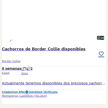
26
Cachorros de Border Collie disponibles
Border Collie
8 semanas
1
2
Edad
Sexo
Actualmente tenemos disponibles dos preciosos cachorros Border Collie nacidos el 6 de junio de 2026, hijos de Bilma y Billy, una combinación seleccionada por su excelente salud, carácter y equilibrio. Desde sus primeras semanas han crecido en un entorno familiar, recibiendo una cuidada socialización y compartiendo su día a día con nosotros y con el resto de la manada. Cada uno tiene su propia personalidad. Han crecido en un entorno familiar, conviviendo con otros perros y recibiendo una adecuada socialización desde sus primeras semanas de vida. Se entregan con: • Microchip. • Pasaporte, vacunas y desparasitaciones correspondientes a su edad. • Revisión veterinaria. • Pedigrí. • Inscripción en la Asociación Canina Valenciana. • Factura de compra. • Contrato con garantías sanitarias. • Guía de adaptación con recomendaciones e indicaciones para facilitar sus primeros días en casa. • Copia del pedigrí y de los test genéticos de ambos progenitores. • Árbol genealógico del cachorro, estudio de consanguinidad y tabla con el registro de pesos y desparasitaciones internas y externas. Si deseas conocer más estaremos encantados de resolver cualquier duda y enviarte fotos y vídeos actualizados. Más información sobre nuestro criadero en www.losbaganes.es. También puedes conocer la experiencia de otras familias buscando "Los Baganes Border Collie" en Google, donde encontrarás sus reseñas y opiniones. Actualmente contamos con una valoración de 4,8/5 basada en decenas de reseñas, https://share.google/3yxRIwoZrHecM2HFF
Criador
Con Afijo
Identidad Verificada
Montanejos
,
Castellón
(142.2km)