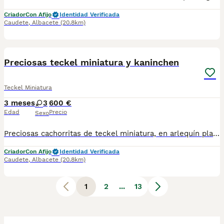
Criador
Con Afijo
Identidad Verificada
Caudete
,
Albacete
(20.8km)
3
BOOST
Preciosas teckel miniatura y kaninchen
Teckel Miniatura
3 meses
3
600 €
Edad
Precio
Sexo
Preciosas cachorritas de teckel miniatura, en arlequín plata, arlequín chocolate y color jabalí, perfectamente sociabilizadas gracias a su perfecta sociabilización, DESDE 600e
Criador
Con Afijo
Identidad Verificada
Caudete
,
Albacete
(20.8km)
1
2
...
13