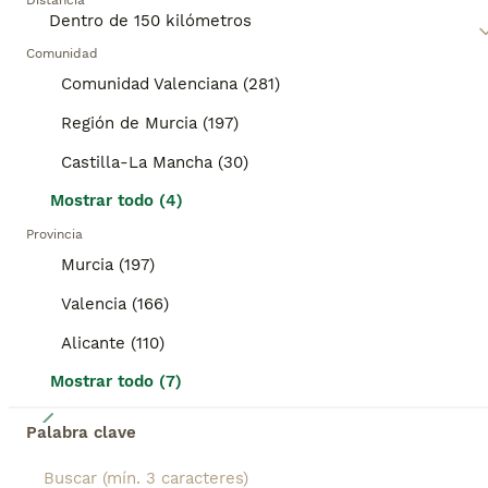
Edad
Distancia
Sexo
✔️☎️ 612266493. Cachorros Yorkshire de colores exóticos chocolate tamaño Toy Se entregan vacunados chip pasaporte contrato de garantía sanitaria y la inscripción del pedigree. Para visitarnos solo atendemos por teléfono 612266493
Comunidad
Comunidad Valenciana (281)
Criador
Con Afijo
Identidad Verificada
Segorbe
,
Castellón
(120.9km)
Región de Murcia (197)
Castilla-La Mancha (30)
BOOST
Mostrar todo (4)
Provincia
Murcia (197)
Valencia (166)
Alicante (110)
Mostrar todo (7)
5
Palabra clave
Preciosa camada de maltipoo toy