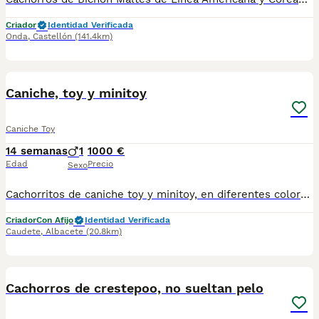
Criador
Identidad Verificada
Onda
,
Castellón
(141.4km)
3
BOOST
Caniche, toy y minitoy
Caniche Toy
14 semanas
1
1000 €
Edad
Precio
Sexo
Cachorritos de caniche toy y minitoy, en diferentes colores, negros, chocolates y apricot, perfectamente sociabilizados, gracias a su crianza familiar, DESDE 1000e
Criador
Con Afijo
Identidad Verificada
Caudete
,
Albacete
(20.8km)
2
BOOST
Cachorros de crestepoo, no sueltan pelo