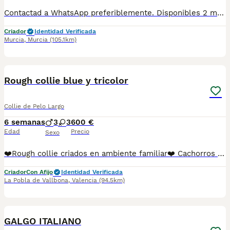
Contactad a WhatsApp preferiblemente. Disponibles 2 machos de Yorkshire toy. Se entregan vacunados, desparasitados, con cartilla sanitaria, microchip y contrato de garantía. Criados en ambiente familiar muy cuidados.
Criador
Identidad Verificada
Murcia
,
Murcia
(105.1km)
16
BOOST
Rough collie blue y tricolor
Collie de Pelo Largo
6 semanas
3
3
600 €
Edad
Precio
Sexo
❤️Rough collie criados en ambiente familiar❤️ Cachorros rough collie puros criados en ambiente familiar y sociabilizados disponibles para encontrar un buen hogar donde los mimen y quieran. Se entregan con dos meses y medio con las tres vacunas de cachorro desparasitados interna y externamente, cartilla sanitaria revisados por veterinario, juguetones y perfectos, padres de raza , garantía sanitaria de enfermedades víricas y congénitas por escrito más info por wasap. Blue merle a 600 euros y tricolores a 550. Se pueden venir a ver sin compromiso Estamos en la Pobla de vallbona en valencia No se hacen envíos
Criador
Con Afijo
Identidad Verificada
La Pobla de Vallbona
,
Valencia
(94.5km)
2
1
BOOST
GALGO ITALIANO