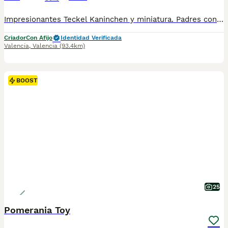
Impresionantes Teckel Kaninchen y miniatura. Padres con pedigrí. FOTOS REALES DE LOS CACHORROS, disponibles Macho y hembra en color arlequín plata y arlequín chocolate . Criados en un ambiente confortable y muy sociabilizados. Experiencia en la cría de esta espectacular raza . Excelente morfología y tipo de la raza. todos nuestros cachorros se entregan; contrato compra-venta garantía genética. vacunados y completamente revisados por el veterinario. desparasitados. documentación al día correspondiente al mes del cachorro. el precio marcado en el anuncio es el precio real. Para más información contactar por privado. Disponibles fotos y vídeos. Se contesta tanto teléfono como whats App CS-0190
Criador
Con Afijo
Identidad Verificada
Valencia
,
Valencia
(93.4km)
BOOST
25
Pomerania Toy