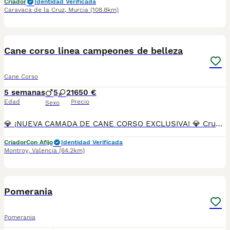
Criador
Identidad Verificada
Caravaca de la Cruz
,
Murcia
(108.8km)
9
Cane corso linea campeones de belleza
Cane Corso
5 semanas
5
2
1650 €
Edad
Precio
Sexo
💎 ¡NUEVA CAMADA DE CANE CORSO EXCLUSIVA! 💎 Cruce Estratégico Internacional: Potencia y elegancia combinando la mejor sangre americana, brasileña y europea. 🧬 Genética de Campeones Padre: Magnus Cane Di Visnadi (Hijo del Campeón Brasileño 2026 Eros y nieto del Vicecampeón Mundial Joven Charles Ceolin). Madre: Selección de las líneas europeas más laureadas (Porolissum, Dacu-Liber y Castleguard). 🛡️ Máxima Guarantee Sanitaria y Legal 📜 Pedigree Oficial LOE (RSCE). 🧬 Certificado de ADN de filiación. 💉 Cartilla sanitaria (vacunados y desparasitados). 📍 Microchip homologado.
Criador
Con Afijo
Identidad Verificada
Montroy
,
Valencia
(64.2km)
5
BOOST
Pomerania
Pomerania