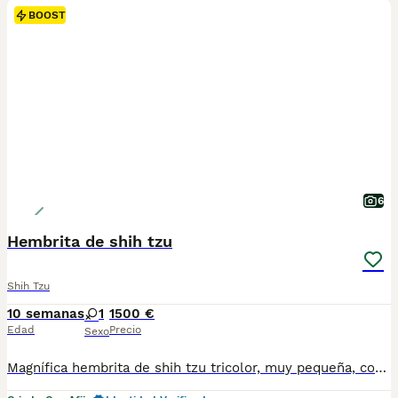
BOOST
6
Hembrita de shih tzu
Shih Tzu
10 semanas
1
1500 €
Edad
Precio
Sexo
Magnífica hembrita de shih tzu tricolor, muy pequeña, con mucho pelo y muy chata. Criada en ambiente familiar y sociabilizada. Se entrega con vacunas al día, chip y pasaporte, garantía, pedigree, certificado veterinario y desparasitada. Muy cariñosa. Posibilidad de entrega en tu casa. Pequeña en tamaño, enorme en amor. Una shih tzu lista para llenar tu hogar de felicidad.