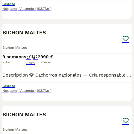
Criador
Náquera
,
Valencia
(103.7km)
2
1
BOOST
BICHON MALTES
Bichón Maltés
9 semanas
1
2
990 €
Edad
Precio
Sexo
Descripción 🐶 Cachorros nacionales — Cría responsable 📞 También puedes llamarnos: Mostrar número de teléfono/ Mostrar número de teléfono AMBOS TELÉFONOS DISPONEN DE WHATSAPP (EL FIJO TAMBIÉN) ✅ Entregados a partir de 2 meses de edad 💉 Vacunados y desparasitados 📋 Cartilla sanitaria incluida 🛡️ Garantía de 15 días por enfermedades víricas 🛡️ Garantía de 2 años por enfermedades congénitas 📄 Contrato factura 🔬 Microchip implantado 🌍 Pasaporte canino 🏆 Opción de pedigree o certificado de raza Los precios varían en función de las características y la morfología de cada cachorro. 🏠 Centro canino con núcleo zoológico autorizado. Todos nuestros cachorros son nacionales. Puedes visitar nuestras instalaciones cuando quieras. 🔬 Microchip: Mostrar número de teléfono 📍 Núcleo Zoológico: ES461781000030
Criador
Náquera
,
Valencia
(103.7km)
4
BOOST
BICHON MALTES
Bichón Maltés