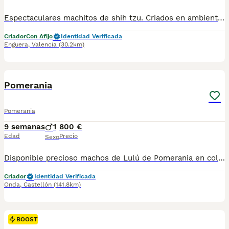
Espectaculares machitos de shih tzu. Criados en ambiente familiar y socializados. Se entregan con vacunas al día, chip y pasaporte, garantía, pedigree, certificado veterinario y desparasitados. Se regala kit de bienvenida con pienso para los primeros días. Pon un shih tzu en tu vida. Muy chatos y con mucho pelo. Posibilidad de llevarlo a la puerta de tu casa.
Criador
Con Afijo
Identidad Verificada
Enguera
,
Valencia
(30.2km)
3
BOOST
Pomerania
Pomerania
9 semanas
1
800 €
Edad
Precio
Sexo
Disponible precioso machos de Lulú de Pomerania en color black an tan ( Color exótico). Descendiente de las mejores líneas Americanas y Coreanas. Con mucho pelo y excelente tamaño. Cría familiar y selección especializada, todos nuestros cachorros son Nacionales y criados exclusivamente por nosotros, más de 15 años de experiencia. Los entregamos con las vacunas pertinentes, desparasitados, garantía por escrito, certificado de salud firmado por el veterinario, factura de compra y inscritos en el libro de orígenes( Pedigree). Posibilidad de pago a plazos mediante nuestro tpv. Te llevamos el cachorro hasta tu casa si no puedes venir a recogerlo. Precio desde 800€
Criador
Identidad Verificada
Onda
,
Castellón
(141.8km)
BOOST