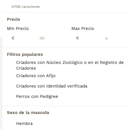
Maltipoo
0/100 caracteres
11 semanas
3
1
1200 €
Precio
Edad
Precio
Sexo
Min Precio
Max Precio
Criados en familia. Excelentes cachorros de maltipoo toy. Criadero familiar especializado con décadas de experiencia.
€
€
Criador
Identidad Verificada
Totana
,
Murcia
(130km)
Filtros populares
1
Criadores con Núcleo Zoológico o en el Registro de
BOOST
Criadores
Maltipoo toy
Criadores con Afijo
Maltipoo
Criadores con identidad verificada
3 meses
3
1
1000 €
Perros con Pedigree
Edad
Precio
Sexo
Preciosos maltipoo toy, 2 camadas disponibles, un machito listo psra entregar. Criados de forma legal y en familia
Sexo de la mascota
Criador
Identidad Verificada
Hembra
Totana
,
Murcia
(130km)