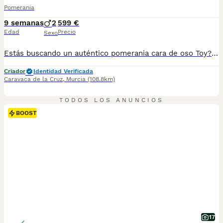
Pomerania
9 semanas
2
599 €
Edad
Precio
Sexo
Estás buscando un auténtico pomerania cara de oso Toy? Tenemos lo que buscas por tiempo limitado ya que con la calidad que tienen van a encontrar muy pronto un hogar que sepa valorarlos. Disponemos de dos machos pomerania toys cara de osito con un pelaje espectacular. Su papá es red merle el cual no llega al kilo y medio de peso y la mamá red sable también muy pequeña. Los pequeños se entregan revisados por un veterinario y con dos vacunas, desparasitaciones y contrato de garantías víricas y congénitas. Si estás buscando algo exclusivo y muy cariñoso no dudes en ponerte en contacto con nosotros. Un saludo
Criador
Identidad Verificada
Caravaca de la Cruz
,
Murcia
(108.8km)
TODOS LOS ANUNCIOS
BOOST
17