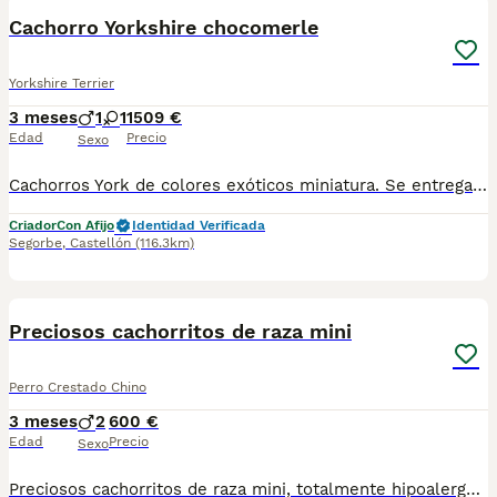
BOOST
Cachorro Yorkshire chocomerle
Yorkshire Terrier
3 meses
1
1
1509 €
Edad
Precio
Sexo
Cachorros York de colores exóticos miniatura. Se entregan vacunados chip pasaporte contrato de garantía sanitaria y la inscripción del pedigre Para visitarnos solo atiendo por teléfono o WhatsApp 612266493
Criador
Con Afijo
Identidad Verificada
Segorbe
,
Castellón
(116.3km)
4
BOOST
Preciosos cachorritos de raza mini
Perro Crestado Chino
3 meses
2
600 €
Edad
Precio
Sexo
Preciosos cachorritos de raza mini, totalmente hipoalergénicos y no sueltan pelo, con un carácter espectacular, vacunados y desparasitados. DESDE 600e