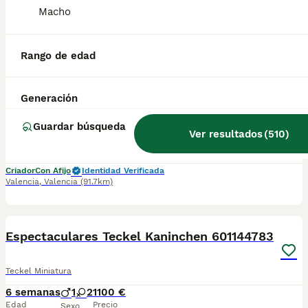
Macho
4
5
BOOST
Excelentes Teckel Kaninchen Chocolate. 601144783
Rango de edad
Teckel Miniatura
Generación
10 semanas
2
2
950 €
Edad
Precio
Sexo
Guardar búsqueda
Ver resultados
(
510
)
Impresionantes Teckel Kaninchen y miniatura. Padres con pedigrí. FOTOS REALES DE LOS CACHORROS,disponibles Machos y Hembras en color chocolate . Criados en un ambiente confortable y muy sociabilizados. Experiencia en la cría de esta espectacular raza . Excelente morfología y tipo de la raza. todos nuestros cachorros se entregan; contrato compra-venta garantía genética. vacunados y completamente revisados por el veterinario. desparasitados. documentación al día correspondiente al mes del cachorro. el precio marcado en el anuncio es el precio real. Para más información contactar por privado. Disponibles fotos y vídeos. Se contesta tanto teléfono como whats App CS-0190
Criador
Con Afijo
Identidad Verificada
Valencia
,
Valencia
(91.7km)
6
2
BOOST
Espectaculares Teckel Kaninchen 601144783
Teckel Miniatura
6 semanas
1
2
1100 €
Edad
Precio
Sexo