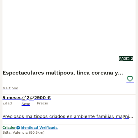
3
2
Espectaculares maltipoos, linea coreana y asiatica
Maltipoo
5 meses
2
2
900 €
Edad
Precio
Sexo
Preciosos maltipoos criados en ambiente familiar, magnificas instalaciones y muy bien sociabilizados🥰 maltipoos de las mejores lineas coreanas y asiaticas! Estamos cerca de Benidorm, Alicante, Castellon, Denia, Valencia, Madrid, Barcelona. 627887828 627/88/78/27 Nuestros peques se entregan vacunados, desparasitados, con microchip y pasaporte, con informe veterinario de salud, garantia virica y genética por escrito y pedigree opcional. 💯ATENCIÓN PERSONALIZADA💯 TELEFONO Y WHATSAPP 627/887/827, Si buscas exclusividad y calidad en todos los aspectos escribenos para mas info y no dudes en contactar con nosotros! Te atenderemos las 24h dia, los 365 dias del año!😄 OJO!🫱Los precios siempre serán variables segun fisionomia, sexo y color. Siguenos en Facebook y tiktok! Web Alelenellminiaturas.com OJO☝️Precios desde 1000e depende de sexo, color y fisionomia del ejemplar!
Criador
Identidad Verificada
Silla
,
Valencia
(80.8km)