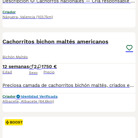
Descripción 🐶 Cachorros nacionales — Cría responsable 📞 También puedes llamarnos: Mostrar número de teléfono/ Mostrar número de teléfono AMBOS TELÉFONOS DISPONEN DE WHATSAPP (EL FIJO TAMBIÉN) ✅ Entregados a partir de 2 meses de edad 💉 Vacunados y desparasitados 📋 Cartilla sanitaria incluida 🛡️ Garantía de 15 días por enfermedades víricas 🛡️ Garantía de 2 años por enfermedades congénitas 📄 Contrato factura 🔬 Microchip implantado 🌍 Pasaporte canino 🏆 Opción de pedigree o certificado de raza Los precios varían en función de las características y la morfología de cada cachorro. 🏠 Centro canino con núcleo zoológico autorizado. Todos nuestros cachorros son nacionales. Puedes visitar nuestras instalaciones cuando quieras. 🔬 Microchip: Mostrar número de teléfono 📍 Núcleo Zoológico: ES461781000030
Criador
Náquera
,
Valencia
(103.7km)
6
BOOST
Cachorritos bichon maltés americanos
Bichón Maltés
12 semanas
2
1
750 €
Edad
Precio
Sexo
Preciosa camada de cachorritos bichón maltés, criados en ambiente familiar, tenemos tanto machos como hembras, nos encontramos en Albacete. Se entregan vacunados, desparasitados, garantía contra enfermedades, microchip y pasaporte. Macho:750€ Hembra:950€ ¡No dudes en agendar una cita para venir a conocernos!
Criador
Identidad Verificada
Albacete
,
Albacete
(64.6km)
BOOST