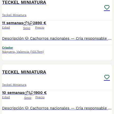
TECKEL MINIATURA
Teckel Miniatura
11 semanas
1
2
890 €
Edad
Precio
Sexo
Descripción 🐶 Cachorros nacionales — Cría responsable 📞 También puedes llamarnos: Mostrar número de teléfono/ Mostrar número de teléfono AMBOS TELÉFONOS DISPONEN DE WHATSAPP (EL FIJO TAMBIÉN) ✅ Entregados a partir de 2 meses de edad 💉 Vacunados y desparasitados 📋 Cartilla sanitaria incluida 🛡️ Garantía de 15 días por enfermedades víricas 🛡️ Garantía de 2 años por enfermedades congénitas 📄 Contrato factura 🔬 Microchip implantado 🌍 Pasaporte canino 🏆 Opción de pedigree o certificado de raza Los precios varían en función de las características y la morfología de cada cachorro. 🏠 Centro canino con núcleo zoológico autorizado. Todos nuestros cachorros son nacionales. Puedes visitar nuestras instalaciones cuando quieras. 🔬 Microchip: Mostrar número de teléfono 📍 Núcleo Zoológico: ES461781000030
Criador
Náquera
,
Valencia
(103.7km)
3
1
BOOST
TECKEL MINIATURA
Teckel Miniatura
10 semanas
1
1
900 €
Edad
Precio
Sexo
Descripción 🐶 Cachorros nacionales — Cría responsable 📞 También puedes llamarnos: Mostrar número de teléfono/ Mostrar número de teléfono AMBOS TELÉFONOS DISPONEN DE WHATSAPP (EL FIJO TAMBIÉN) ✅ Entregados a partir de 2 meses de edad 💉 Vacunados y desparasitados 📋 Cartilla sanitaria incluida 🛡️ Garantía de 15 días por enfermedades víricas 🛡️ Garantía de 2 años por enfermedades congénitas 📄 Contrato factura 🔬 Microchip implantado 🌍 Pasaporte canino 🏆 Opción de pedigree o certificado de raza Los precios varían en función de las características y la morfología de cada cachorro. 🏠 Centro canino con núcleo zoológico autorizado. Todos nuestros cachorros son nacionales. Puedes visitar nuestras instalaciones cuando quieras. 🔬 Microchip: Mostrar número de teléfono 📍 Núcleo Zoológico: ES461781000030