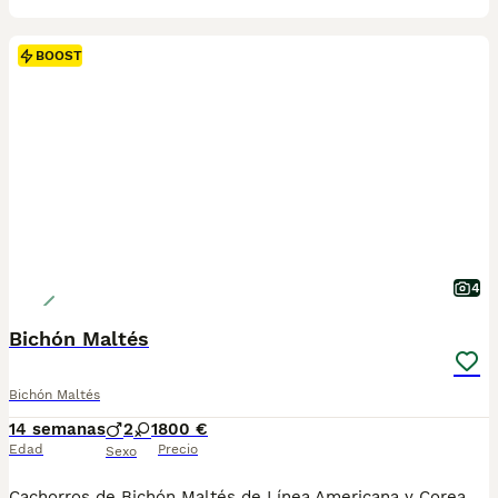
BOOST
4
Bichón Maltés
Bichón Maltés
14 semanas
2
1
800 €
Edad
Precio
Sexo
Cachorros de Bichón Maltés de Línea Americana y Coreana descendientes de las mejores líneas. Excelente carácter, muy juguetón y alegre. Con mucho pelo y buen tamaño. Cría familiar y selección especializada, todos nuestros cachorros son Nacionales y criados exclusivamente por nosotros, más de 15 años de experiencia. Los entregamos con las vacunas pertinentes, desparasitados, garantía por escrito, certificado de salud firmado por el veterinario, chip, pasaporte, factura de compra y inscritos en el libro de orígenes( Pedigree). Posibilidad de pago a plazos mediante nuestro tpv. Te llevamos el cachorro hasta tu casa si no puedes venir a recogerlo. Precio desde 800€