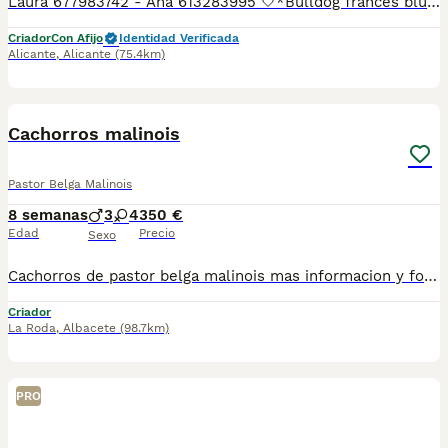
Laura 677983742 - Ana 613283995 🤍*Bulldog frances blue*🤍 ¿Buscas un nuevo compañero para tu hogar? ❤️ Tenemos preciosos cachorros listos para encontrar una familia responsable. ✅ Vacunados ✅ Desparasitados ✅ Cartilla sanitaria ✅ Garantías incluidas ✅ Máxima atención y cuidado Se hacen envíos a toda España: Andalucía: Almería, Cádiz, Córdoba, Granada, Huelva, Jaén, Málaga, Sevilla. Aragón: Huesca, Teruel, Zaragoza. Asturias: Oviedo. Baleares: Palma. Canarias: Las Palmas de Gran Canaria, Santa Cruz de Tenerife. Cantabria: Santander. Castilla-La Mancha: Albacete, Ciudad Real, Cuenca, Guadalajara, Toledo. Castilla y León: Ávila, Burgos, León, Palencia, Salamanca, Segovia, Soria, Valladolid, Zamora. Cataluña: Barcelona, Gerona (Girona), Lérida (Lleida), Tarragona .Comunidad Valenciana: Alicante, Castellón de la Plana, Valencia. Extremadura: Badajoz, Cáceres .Galicia: La Coruña (A Coruña), Lugo, Orense (Ourense), Pontevedra. La Rioja: Logroño. Madrid: Madrid .Murcia: Murcia. Navarra: Pamplona. País Vasco: Bilbao (Vizcaya), San Sebastián (Guipúzcoa), Vitoria (Álava). 🐾 Cachorros sanos, sociables y criados con mucho cariño. 📲 ¡Pregunta sin compromiso por disponibilidad, fotos y precios por mensaje privado!
Criador
Con Afijo
Identidad Verificada
Alicante
,
Alicante
(75.4km)
3
BOOST
Cachorros malinois
Pastor Belga Malinois
8 semanas
3
4
350 €
Edad
Precio
Sexo
Cachorros de pastor belga malinois mas informacion y fotos de los padres por whatssap 676703448 ..
Criador
La Roda
,
Albacete
(98.7km)
PRO