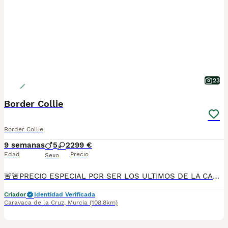
23
Border Collie
Border Collie
9 semanas
5
2
299 €
Edad
Precio
Sexo
🚨🚨PRECIO ESPECIAL POR SER LOS ULTIMOS DE LA CAMADA🚨🚨🚨Disponemos de camada de Border Collie los cuales son de un pelaje espectacular siendo rojos australiano y color sable teniendo la mayoría los ojos azules o un ojo de cada color, parecen pintados a mano. Nuestros Border Collie viven con nosotros en el campo y están sociabilizados con nuestros hijos pequeños siendo muy buenos los papás con toda la familia. Nuestros peques se entregan desparasitaros, con dos vacunas, revisión veterinaria y contrato de garantías víricas y congénitas. Además con el peque se entrega cesta de bienvenida de Royal Canin que incluye saco de pienso para que sigan comiendo el mismo. Si estás buscando un Border Collie diferente y sabiendo que es la raza más inteligente del mundo no lo dudes y lo te en contacto con nosotros y le informamos sin compromiso. Un saludo
Criador
Identidad Verificada
Caravaca de la Cruz
,
Murcia
(108.8km)