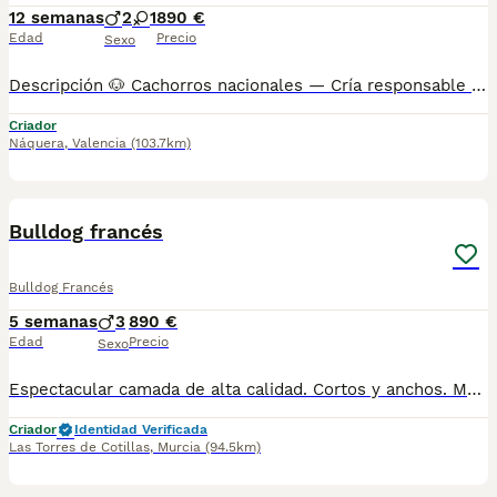
12 semanas
2
1
890 €
Edad
Precio
Sexo
Descripción 🐶 Cachorros nacionales — Cría responsable 📞 También puedes llamarnos: Mostrar número de teléfono/ Mostrar número de teléfono AMBOS TELÉFONOS DISPONEN DE WHATSAPP (EL FIJO TAMBIÉN) ✅ Entregados a partir de 2 meses de edad 💉 Vacunados y desparasitados 📋 Cartilla sanitaria incluida 🛡️ Garantía de 15 días por enfermedades víricas 🛡️ Garantía de 2 años por enfermedades congénitas 📄 Contrato factura 🔬 Microchip implantado 🌍 Pasaporte canino 🏆 Opción de pedigree o certificado de raza Los precios varían en función de las características y la morfología de cada cachorro. 🏠 Centro canino con núcleo zoológico autorizado. Todos nuestros cachorros son nacionales. Puedes visitar nuestras instalaciones cuando quieras. 🔬 Microchip: Mostrar número de teléfono 📍 Núcleo Zoológico: ES461781000030
Criador
Náquera
,
Valencia
(103.7km)
6
BOOST
Bulldog francés
Bulldog Francés
5 semanas
3
890 €
Edad
Precio
Sexo
Espectacular camada de alta calidad. Cortos y anchos. Machos disponibles Somos Criadores Se entrega con pasaporte, vacunación y desparasitación al día, microchip y contrato de compraventa y garantía 613 633 421 Torresmurcia.com
Criador
Identidad Verificada
Las Torres de Cotillas
,
Murcia
(94.5km)
3