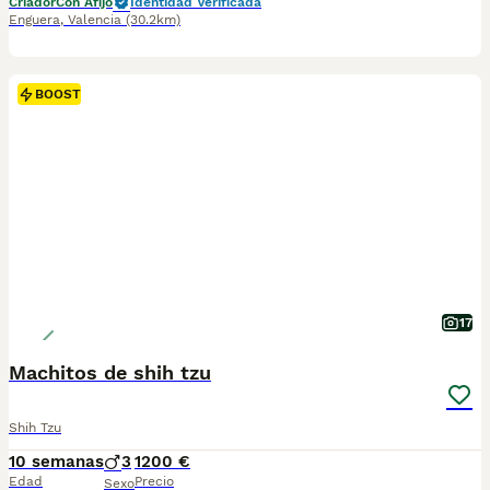
Criador
Con Afijo
Identidad Verificada
Enguera
,
Valencia
(30.2km)
BOOST
17
Machitos de shih tzu
Shih Tzu
10 semanas
3
1200 €
Edad
Precio
Sexo