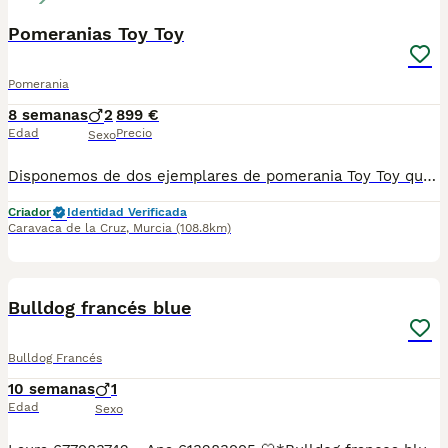
Pomeranias Toy Toy
Pomerania
8 semanas
2
899 €
Edad
Precio
Sexo
Disponemos de dos ejemplares de pomerania Toy Toy que parecen pintados a mano. Uno de ellos es red merle con ambos ojos verdes como el papá el cual actualmente no llega a los 300 gramos de peso en cuál es cabeza de oso siendo un auténtico capricho. Su hermano es blue merle party el cual tiene ambos ojos azules y no llega a los 280 gramos de peso. De adultos van a ser unos auténticos caprichos y con un pelaje muy peculiar y exclusivo. Si estás buscando un pomerania con unas características y morfología poco vistas no dudes en ponerte en contacto con nosotros y le informamos de las dudas que tenga. Ambos cachorros de entregan vacunados, con dos meses de edad, desparasitados y con contrato de garantías víricas y congénitas. Un saludo
Criador
Identidad Verificada
Caravaca de la Cruz
,
Murcia
(108.8km)
6
BOOST
Bulldog francés blue
Bulldog Francés
10 semanas
1
Edad
Sexo