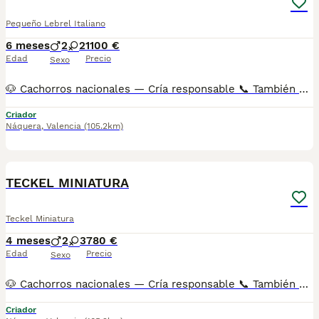
Pequeño Lebrel Italiano
6 meses
2
2
1100 €
Edad
Precio
Sexo
🐶 Cachorros nacionales — Cría responsable 📞 También puedes llamarnos: 962786232/ 641613557 AMBOS TELÉFONOS DISPONEN DE WHATSAPP (EL FIJO TAMBIÉN) ✅ Entregados a partir de 2 meses de edad 💉 Vacunados y desparasitados 📋 Cartilla sanitaria incluida 🛡️ Garantía de 15 días por enfermedades víricas 🛡️ Garantía de 2 años por enfermedades congénitas 📄 Contrato factura 🔬 Microchip implantado 🌍 Pasaporte canino 🏆 Opción de pedigree o certificado de raza Los precios varían en función de las características y la morfología de cada cachorro. 🏠 Centro canino con núcleo zoológico autorizado. Todos nuestros cachorros son nacionales. Puedes visitar nuestras instalaciones cuando quieras. 🔬 Microchip: 99200063150395 📍 Núcleo Zoológico: ES461781000030
Criador
Náquera
,
Valencia
(105.2km)
4
1
BOOST
TECKEL MINIATURA
Teckel Miniatura
4 meses
2
3
780 €
Edad
Precio
Sexo
🐶 Cachorros nacionales — Cría responsable 📞 También puedes llamarnos: 962786232/ 641613557 AMBOS TELÉFONOS DISPONEN DE WHATSAPP (EL FIJO TAMBIÉN) ✅ Entregados a partir de 2 meses de edad 💉 Vacunados y desparasitados 📋 Cartilla sanitaria incluida 🛡️ Garantía de 15 días por enfermedades víricas 🛡️ Garantía de 2 años por enfermedades congénitas 📄 Contrato factura 🔬 Microchip implantado 🌍 Pasaporte canino 🏆 Opción de pedigree o certificado de raza Los precios varían en función de las características y la morfología de cada cachorro. 🏠 Centro canino con núcleo zoológico autorizado. Todos nuestros cachorros son nacionales. Puedes visitar nuestras instalaciones cuando quieras. 🔬 Microchip: 99200063150395 📍 Núcleo Zoológico: ES461781000030
Criador