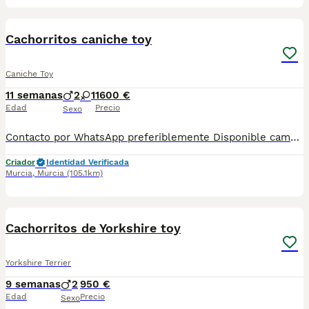
1
Cachorritos caniche toy
Caniche Toy
11 semanas
2
1
1600 €
Edad
Precio
Sexo
Contacto por WhatsApp preferiblemente Disponible camada de caniches toy. Criados en ambiente familiar y muy cuidados. Se entregan vacunados, desparasitados, con cartilla sanitaria, microchip y contrato de garantía.
Criador
Identidad Verificada
Murcia
,
Murcia
(105.1km)
1
Cachorritos de Yorkshire toy
Yorkshire Terrier
9 semanas
2
950 €
Edad
Precio
Sexo