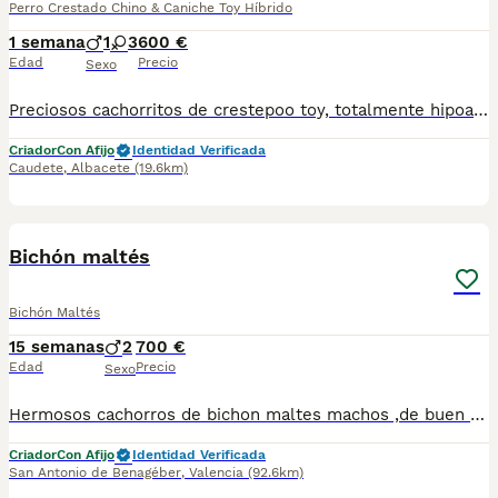
Perro Crestado Chino & Caniche Toy Híbrido
1 semana
1
3
600 €
Edad
Precio
Sexo
Preciosos cachorritos de crestepoo toy, totalmente hipoalergénicos y no sueltan pelo, tamaño pequeñito, desde ,600 e
Criador
Con Afijo
Identidad Verificada
Caudete
,
Albacete
(19.6km)
4
BOOST
Bichón maltés
Bichón Maltés
15 semanas
2
700 €
Edad
Precio
Sexo
Hermosos cachorros de bichon maltes machos ,de buen carácter, sociables están disponibles con todas sus garantías: Vacunas, microchip y pasaporte, desparacitados,cartilla sanitaria, contrato de garantía sanitaria inscripción de pedigree Pregunte sin ningún compromiso al número de teléfono:647125476-643270537
Criador
Con Afijo
Identidad Verificada
San Antonio de Benagéber
,
Valencia
(92.6km)