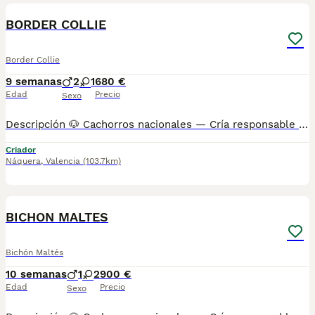
BOOST
BORDER COLLIE
Border Collie
9 semanas
2
1
680 €
Edad
Precio
Sexo
Descripción 🐶 Cachorros nacionales — Cría responsable 📞 También puedes llamarnos: Mostrar número de teléfono/ Mostrar número de teléfono AMBOS TELÉFONOS DISPONEN DE WHATSAPP (EL FIJO TAMBIÉN) ✅ Entregados a partir de 2 meses de edad 💉 Vacunados y desparasitados 📋 Cartilla sanitaria incluida 🛡️ Garantía de 15 días por enfermedades víricas 🛡️ Garantía de 2 años por enfermedades congénitas 📄 Contrato factura 🔬 Microchip implantado 🌍 Pasaporte canino 🏆 Opción de pedigree o certificado de raza Los precios varían en función de las características y la morfología de cada cachorro. 🏠 Centro canino con núcleo zoológico autorizado. Todos nuestros cachorros son nacionales. Puedes visitar nuestras instalaciones cuando quieras. 🔬 Microchip: Mostrar número de teléfono 📍 Núcleo Zoológico: ES461781000030
Criador
Náquera
,
Valencia
(103.7km)
4
BOOST
BICHON MALTES
Bichón Maltés
10 semanas
1
2
900 €
Edad
Precio
Sexo