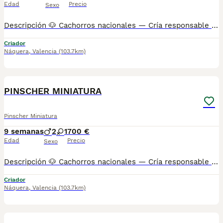
Edad
Precio
Sexo
Descripción 🐶 Cachorros nacionales — Cría responsable 📞 También puedes llamarnos: Mostrar número de teléfono/ Mostrar número de teléfono AMBOS TELÉFONOS DISPONEN DE WHATSAPP (EL FIJO TAMBIÉN) ✅ Entregados a partir de 2 meses de edad 💉 Vacunados y desparasitados 📋 Cartilla sanitaria incluida 🛡️ Garantía de 15 días por enfermedades víricas 🛡️ Garantía de 2 años por enfermedades congénitas 📄 Contrato factura 🔬 Microchip implantado 🌍 Pasaporte canino 🏆 Opción de pedigree o certificado de raza Los precios varían en función de las características y la morfología de cada cachorro. 🏠 Centro canino con núcleo zoológico autorizado. Todos nuestros cachorros son nacionales. Puedes visitar nuestras instalaciones cuando quieras. 🔬 Microchip: Mostrar número de teléfono 📍 Núcleo Zoológico: ES461781000030
Criador
Náquera
,
Valencia
(103.7km)
3
BOOST
PINSCHER MINIATURA
Pinscher Miniatura
9 semanas
2
1
700 €
Edad
Precio
Sexo
Descripción 🐶 Cachorros nacionales — Cría responsable 📞 También puedes llamarnos: Mostrar número de teléfono/ Mostrar número de teléfono AMBOS TELÉFONOS DISPONEN DE WHATSAPP (EL FIJO TAMBIÉN) ✅ Entregados a partir de 2 meses de edad 💉 Vacunados y desparasitados 📋 Cartilla sanitaria incluida 🛡️ Garantía de 15 días por enfermedades víricas 🛡️ Garantía de 2 años por enfermedades congénitas 📄 Contrato factura 🔬 Microchip implantado 🌍 Pasaporte canino 🏆 Opción de pedigree o certificado de raza Los precios varían en función de las características y la morfología de cada cachorro. 🏠 Centro canino con núcleo zoológico autorizado. Todos nuestros cachorros son nacionales. Puedes visitar nuestras instalaciones cuando quieras. 🔬 Microchip: Mostrar número de teléfono 📍 Núcleo Zoológico: ES461781000030
Criador
Náquera
,
Valencia
(103.7km)
4
1
BOOST