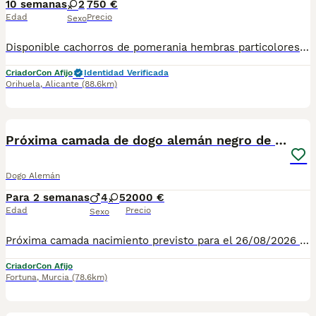
10 semanas
2
750 €
Edad
Precio
Sexo
Disponible cachorros de pomerania hembras particolores, vacunados y desparasitados listos para entregar. Más información wasap al 650546192
Criador
Con Afijo
Identidad Verificada
Orihuela
,
Alicante
(88.6km)
5
Próxima camada de dogo alemán negro de azul y azul
Dogo Alemán
Para 2 semanas
4
5
2000 €
Edad
Precio
Sexo
Próxima camada nacimiento previsto para el 26/08/2026 ,su padre tiene 35 títulos de belleza incluido el actual campeón del mundo,la madre es campeona de España y campeona joven del club del dogo alemán del 2025
Criador
Con Afijo
Fortuna
,
Murcia
(78.6km)
5