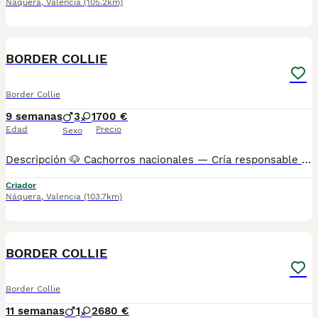
Náquera
,
Valencia
(105.2km)
5
BOOST
BORDER COLLIE
Border Collie
9 semanas
3
1
700 €
Edad
Precio
Sexo
Descripción 🐶 Cachorros nacionales — Cría responsable 📞 También puedes llamarnos: Mostrar número de teléfono/ Mostrar número de teléfono AMBOS TELÉFONOS DISPONEN DE WHATSAPP (EL FIJO TAMBIÉN) ✅ Entregados a partir de 2 meses de edad 💉 Vacunados y desparasitados 📋 Cartilla sanitaria incluida 🛡️ Garantía de 15 días por enfermedades víricas 🛡️ Garantía de 2 años por enfermedades congénitas 📄 Contrato factura 🔬 Microchip implantado 🌍 Pasaporte canino 🏆 Opción de pedigree o certificado de raza Los precios varían en función de las características y la morfología de cada cachorro. 🏠 Centro canino con núcleo zoológico autorizado. Todos nuestros cachorros son nacionales. Puedes visitar nuestras instalaciones cuando quieras. 🔬 Microchip: Mostrar número de teléfono 📍 Núcleo Zoológico: ES461781000030 Precio 680 €
Criador
Náquera
,
Valencia
(103.7km)
3
BOOST
BORDER COLLIE
Border Collie
11 semanas
1
2
680 €