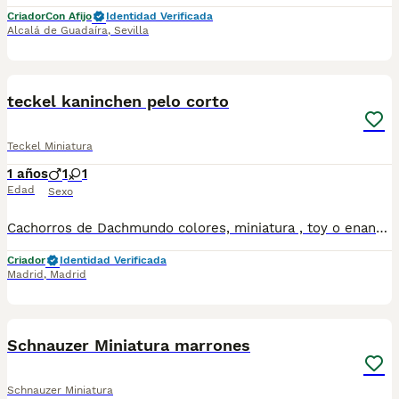
Criador
Con Afijo
Identidad Verificada
Alcalá de Guadaíra
,
Sevilla
4
teckel kaninchen pelo corto
Teckel Miniatura
1 años
1
1
Edad
Sexo
Cachorros de Dachmundo colores, miniatura , toy o enano y Teckel Kaninchen o standar. Criaderos nacionales de Teckel pelo largo, pelo fino, pelo corto y pelo duro, de cría familiar y buenas prácticas. Disponibles en diferentes colores; arlequín o manchas, blue, merle, rubio, negro, ojos azules, marron o chocolate, azul fuego, gris, blanco, tricolor, atigrado, isabella, albino, canela,…etc. Los perritos se entregan a partir de los 2 meses de edad con sus vacunas correspondientes, desparasitados, certificado de salud, garantías tanto por enfermedad vírica como congénito genética. Se entregan en toda España con transporte de alta calidad preparado para animales, van en vehículo climatizado con chófer particular a cargo del comprador. Si tienes dudas o consultas sobre la raza, podemos resolver tus dudas por whats app ;) Los precios pueden variar según la morfología y características de cada cachorro. Perros seleccionados de calidad, abstenerse personas con presupuestos bajos y regateos Teléfono / Whats app: 641 92 23 90. Precios a partir de 500€
Criador
Identidad Verificada
Madrid
,
Madrid
2
1
Schnauzer Miniatura marrones
Schnauzer Miniatura