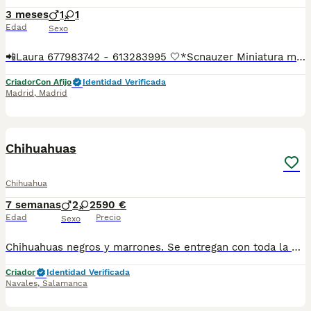
3 meses
1
1
Edad
Sexo
📲Laura 677983742 - 613283995 🤍*Scnauzer Miniatura macho y hembra marrones *🤍 ¿Buscas un nuevo compañero para tu hogar? ❤️ Tenemos preciosos cachorros listos para encontrar una familia responsable. ✅ Vacunados ✅ Desparasitados ✅ Cartilla sanitaria ✅ Garantías incluidas ✅ Máxima atención y cuidado Se hacen envíos a toda España: Andalucía: Almería, Cádiz, Córdoba, Granada, Huelva, Jaén, Málaga, Sevilla.Aragón: Huesca, Teruel, Zaragoza.Asturias: Oviedo.Baleares: Palma.Canarias: Las Palmas de Gran Canaria, Santa Cruz de Tenerife.Cantabria: Santander.Castilla-La Mancha: Albacete, Ciudad Real, Cuenca, Guadalajara, Toledo.Castilla y León: Ávila, Burgos, León, Palencia, Salamanca, Segovia, Soria, Valladolid, Zamora.Cataluña: Barcelona, Gerona (Girona), Lérida (Lleida), Tarragona.Comunidad Valenciana: Alicante, Castellón de la Plana, Valencia.Extremadura: Badajoz, Cáceres.Galicia: La Coruña (A Coruña), Lugo, Orense (Ourense), Pontevedra.La Rioja: Logroño.Madrid: Madrid.Murcia: Murcia.Navarra: Pamplona.País Vasco: Bilbao (Vizcaya), San Sebastián (Guipúzcoa), Vitoria (Álava). 🐾 Cachorros sanos, sociables y criados con mucho cariño. 📲 ¡Pregunta sin compromiso por disponibilidad, fotos y precios por mensaje privado!
Criador
Con Afijo
Identidad Verificada
Madrid
,
Madrid
3
Chihuahuas
Chihuahua
7 semanas
2
2
590 €
Edad
Precio
Sexo
Chihuahuas negros y marrones. Se entregan con toda la documentación y revisados por veterinarios. Se pueden visitar
Criador
Identidad Verificada
Navales
,
Salamanca