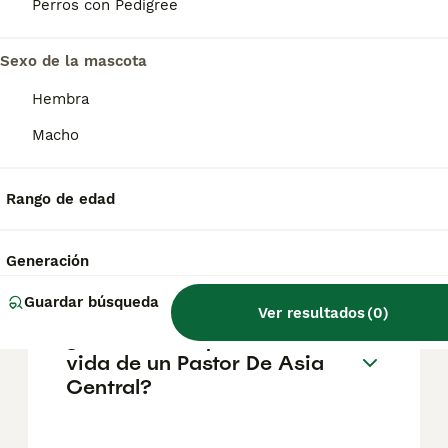
pueden variar según factores como el
Perros con Pedigree
pedigrí, la reputación del criador y la
ubicación.
Sexo de la mascota
Hembra
¿Cómo es el carácter de
Pastor De Asia Central?
Macho
Rango de edad
¿Cuáles son las ventajas y
desventajas de la raza
Pastor De Asia Central?
Generación
Guardar búsqueda
Ver resultados
(
0
)
¿Cuál es la esperanza de
vida de un Pastor De Asia
Central?