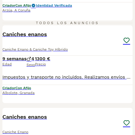
Criador
Con Afijo
Identidad Verificada
Arzúa
,
A Coruña
5
3
TODOS LOS ANUNCIOS
Caniches enanos
Caniche Enano & Caniche Toy Híbrido
9 semanas
4
1300 €
Edad
Precio
Sexo
Impuestos y transporte no incluidos. Realizamos envíos a toda España ( Barcelona, Madrid, Mallorca, Marbella, etc). Se entregan con sus vacunas y desparasitaciones correspondientes, cartilla, chip y contrato. Pedigree opcional. Para más información contactar: 958 26 94 55 ( Llamada) 624637075 ( whatsap) Web: www.centropuppyhome.com
Criador
Con Afijo
Albolote
,
Granada
4
Caniches enanos
Caniche Enano