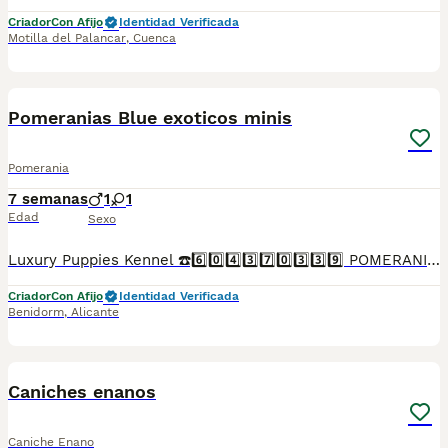
Criador
Con Afijo
Identidad Verificada
Motilla del Palancar
,
Cuenca
2
Pomeranias Blue exoticos minis
Pomerania
7 semanas
1
1
Edad
Sexo
Luxury Puppies Kennel ☎️6️⃣0️⃣4️⃣3️⃣7️⃣0️⃣3️⃣3️⃣9️⃣ POMERANIA PURA RAZA OJOS AZULES EXOTICOS EXCLUSIVOS Somos centro canino y asesores caninos .PROFESIONALES 🤝. Todos nuestros cachorros se entregan con contrato y garantías . Luxury Puppies Kennel: Todos nuestros cachorros se entregan con contrato y previa reserva , siempre con garantías víricas y congenitas . Se entregan revisado veterinario * Contrato ,garantías víricas y congénitas 📝 * Cartilla sanitaria 🪪 * Vacunas al día .💉 * Revisión veterinaria 📋 *Informe previo a la entrega por el veterinario y exploración completa de tu cachorro ⛑️ que incluye : ✓collar cachorro 🐕 ✓ correa cachorro .🐕 ✓ juguete cachorro 🐕 correa y collar y jueguete ✓ pasaporte a nombre del nuevo propietario.📘 ✓ chip identificativo. 🏷️ ✓ Bolsa de pienso Tenemos también otras razas .Lulú pomerania ,bichón maltés coreano ,yorshire terrier ,chihuahua,caniches toy y enanos maltipoo apricot . Te buscamos tú cachorro por encargo .Haz tú reserva Pide tu cita📩 en el 604370339 Y dejanos tu contacto ☎️precios desde...Luxury Puppies Kennel ☎️6️⃣0️⃣4️⃣3️⃣7️⃣0️⃣3️⃣3️⃣9️⃣ Somos centro canino y asesores caninos .PROFESIONALES 🤝. Todos nuestros cachorros se entregan con contrato y garantías . Luxury Puppies Kennel: Todos nuestros cachorros se entregan con contrato y previa reserva , siempre con garantías víricas y congenitas . Se entregan revisado veterinario * Contrato ,garantías víricas y congénitas 📝 * Cartilla sanitaria 🪪 * Vacunas al día .💉 * Revisión veterinaria 📋 *Informe previo a la entrega por el veterinario y exploración completa de tu cachorro ⛑️ que incluye : ✓collar cachorro 🐕 ✓ correa cachorro .🐕 ✓ juguete cachorro 🐕 correa y collar y jueguete ✓ pasaporte a nombre del nuevo propietario.📘 ✓ chip identificativo. 🏷️ ✓ Bolsa de pienso Tenemos también otras razas .Lulú pomerania ,bichón maltés coreano ,yorshire terrier ,chihuahua,caniches toy y enanos maltipoo apricot . Te buscamos tú cachorro por encargo .Haz tú reserva Pide tu cita📩 en el 604370339 Y dejanos tu contacto ☎️precios desde...
Criador
Con Afijo
Identidad Verificada
Benidorm
,
Alicante
2
Caniches enanos
Caniche Enano