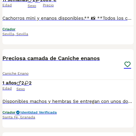
Edad
Precio
Sexo
Cachorros mini y enanos disponibles.** 📸 **Todos los cachorros disponibles están publicados en nuestra web**, donde podrás ver fotos actualizadas, información y disponibilidad. ✅ Se entregan con: ✔ Cartilla veterinaria. ✔ Vacunas al día según la edad. ✔ Pienso para los primeros días. ✔ Contrato de compra. ✔ Garantía. 🚚 **Envíos con pago a la entrega** para mayor comodidad y tranquilidad. 📍 Enviamos a: Andalucía, Madrid, Cataluña, Comunidad Valenciana, Murcia, Aragón, Castilla-La Mancha, Castilla y León, Extremadura, Galicia, Asturias, Cantabria, País Vasco, Navarra y La Rioja. 📞 Teléfono y WhatsApp: **621 31 88 32** 🌐 Web: https://www.mundochihuahua.es
Criador
Sevilla
,
Sevilla
4
4
Preciosa camada de Caniche enanos
Caniche Enano
1 años
2
2
Edad
Sexo
Disponibles machos y hembras Se entregan con unos dos meses y medio de edad y sus vacunas correspondientes, desparasitados, certificado de salud, garantías por escrito tanto por enfermedad vírica como congénito genética. Todos los cachorros son descendientes de las mejores líneas nacionales, criados por profesionales expertos. Se entregan en toda España con transporte propio de alta calidad preparado para animales, van en vehículo climatizado con chófer particular a cargo del comprador. Teléfono / Whats app: 641 92 23 90 Precio a partir de 1000€
Criador
Identidad Verificada
Santa Fe
,
Granada
3