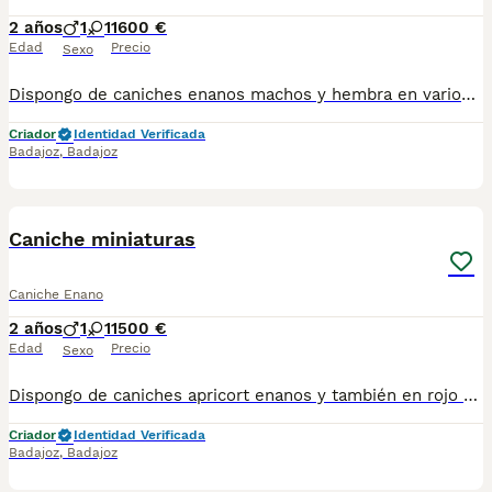
2 años
1
1
1600 €
Edad
Precio
Sexo
Dispongo de caniches enanos machos y hembra en varios colores para más información pueden contactar al teléfono 600881366 núcleo 0612 con sus vacunas correspondientes desparasitación pasaporte y microchip hacemos envío y puede pagar a contrareembolso no duden en llamar
Criador
Identidad Verificada
Badajoz
,
Badajoz
1
Caniche miniaturas
Caniche Enano
2 años
1
1
1500 €
Edad
Precio
Sexo
Dispongo de caniches apricort enanos y también en rojo pimentón desparasitados vacunados opción a pedigree padre de línea asiática hacemos envío a cualquier provincia y puede pagar totalmente a contrareembolso para fotos y videos actuales e información contactar al teléfono 600881366 núcleo 0612
Criador
Identidad Verificada
Badajoz
,
Badajoz
1