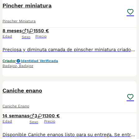
Pincher miniatura
Pinscher Miniatura
8 meses
1
1
550 €
Edad
Precio
Sexo
Preciosa y diminuta camada de pinscher miniatura criados con mucho cariño de las mejores líneas super super enanos desparasitados vacunados pasaporte y microchip podemos enviar hasta su domicilio y puede pagar a contrareembolso para más información y vídeos pueden contactar por whatsapp o llamada al teléfono 600881366
Criador
Identidad Verificada
Badajoz
,
Badajoz
1
Caniche enano
Caniche Enano
14 semanas
3
1
1300 €
Edad
Precio
Sexo
Disponible Caniche enanos listo para su entrega. Se entrega vacunado desparasitado y con garantías por escrito. Todo acorde a su edad horro criados con mucho amor. Besos estimados entre cuatro y cinco kilos de adulto color rojo pimentón se entrega con Transportin y alimento más información vía WhatsApp precio 1300 €.