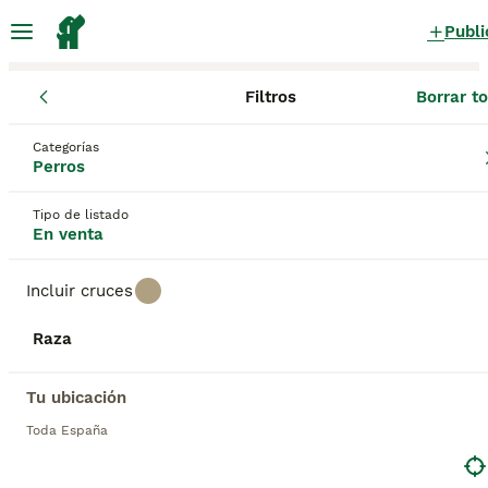
Publi
Filtros
Borrar t
Cachorros
Categorías
Cachorros Enanos en venta
en España
Perros
35 Cachorros encontrados
Tipo de listado
En venta
1
Todas las razas
Filtros
Incluir cruces
enanos
Raza
Guardar búsqueda
Orden
ANUNCIOS PROMOCIONADOS
Tu ubicación
BOOST
Toda España