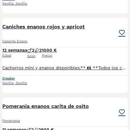
Sevilla
,
Sevilla
1
Caniches enanos rojos y apricot
Caniche Enano
12 semanas
2
2
1000 €
Edad
Precio
Sexo
Cachorros mini y enanos disponibles.** 📸 **Todos los cachorros disponibles están publicados en nuestra web**, donde podrás ver fotos actualizadas, información y disponibilidad. ✅ Se entregan con: ✔ Cartilla veterinaria. ✔ Vacunas al día según la edad. ✔ Pienso para los primeros días. ✔ Contrato de compra. ✔ Garantía. 🚚 **Envíos con pago a la entrega** para mayor comodidad y tranquilidad. 📍 Enviamos a: Andalucía, Madrid, Cataluña, Comunidad Valenciana, Murcia, Aragón, Castilla-La Mancha, Castilla y León, Extremadura, Galicia, Asturias, Cantabria, País Vasco, Navarra y La Rioja. 📞 Teléfono y WhatsApp: **621 31 88 32** 🌐 Web: https://www.mundochihuahua.es
Criador
Sevilla
,
Sevilla
1
Pomerania enanos carita de osito
Pomerania
11 semanas
2
2
600 €