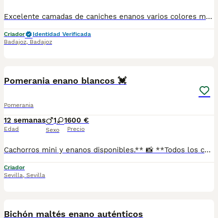
Excelente camadas de caniches enanos varios colores machos y hembras desparasitados vacunados pasaporte y microchip hacemos envío a cualquier provincia y para su tranquilidad puede pagar reembolso para más fotos y vídeos actuales contactar al teléfono 690881366 núcleo 0612
Criador
Identidad Verificada
Badajoz
,
Badajoz
1
Pomerania enano blancos 💓
Pomerania
12 semanas
1
1
600 €
Edad
Precio
Sexo
Cachorros mini y enanos disponibles.** 📸 **Todos los cachorros disponibles están publicados en nuestra web**, donde podrás ver fotos actualizadas, información y disponibilidad. ✅ Se entregan con: ✔ Cartilla veterinaria. ✔ Vacunas al día según la edad. ✔ Pienso para los primeros días. ✔ Contrato de compra. ✔ Garantía. 🚚 **Envíos con pago a la entrega** para mayor comodidad y tranquilidad. 📍 Enviamos a: Andalucía, Madrid, Cataluña, Comunidad Valenciana, Murcia, Aragón, Castilla-La Mancha, Castilla y León, Extremadura, Galicia, Asturias, Cantabria, País Vasco, Navarra y La Rioja. 📞 Teléfono y WhatsApp: **621 31 88 32** 🌐 Web: https://www.mundochihuahua.es
Criador
Sevilla
,
Sevilla
1
Bichón maltés enano auténticos