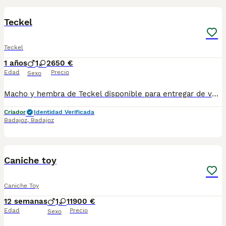
Teckel
Teckel
1 años
1
2
650 €
Edad
Precio
Sexo
Macho y hembra de Teckel disponible para entregar de varios colores son de los enanos se entregan vacunado desparasitado cartilla veterinaria pasaporte microchip opción a recoger o se puede enviar a cualquier provincia y se puede pagar totalmente a contrareembolso tlf 600881366
Criador
Identidad Verificada
Badajoz
,
Badajoz
3
Caniche toy
Caniche Toy
12 semanas
1
1
1900 €
Edad
Precio
Sexo