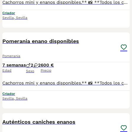
Cachorros mini y enanos disponibles.** 📸 **Todos los cachorros disponibles están publicados en nuestra web**, donde podrás ver fotos actualizadas, información y disponibilidad. ✅ Se entregan con: ✔ Cartilla veterinaria. ✔ Vacunas al día según la edad. ✔ Pienso para los primeros días. ✔ Contrato de compra. ✔ Garantía. 🚚 **Envíos con pago a la entrega** para mayor comodidad y tranquilidad. 📍 Enviamos a: Andalucía, Madrid, Cataluña, Comunidad Valenciana, Murcia, Aragón, Castilla-La Mancha, Castilla y León, Extremadura, Galicia, Asturias, Cantabria, País Vasco, Navarra y La Rioja. 📞 Teléfono y WhatsApp: **621 31 88 32** 🌐 Web: https://www.mundochihuahua.es
Criador
Sevilla
,
Sevilla
1
Pomerania enano disponibles
Pomerania
7 semanas
2
2
600 €
Edad
Precio
Sexo
Cachorros mini y enanos disponibles.** 📸 **Todos los cachorros disponibles están publicados en nuestra web**, donde podrás ver fotos actualizadas, información y disponibilidad. ✅ Se entregan con: ✔ Cartilla veterinaria. ✔ Vacunas al día según la edad. ✔ Pienso para los primeros días. ✔ Contrato de compra. ✔ Garantía. 🚚 **Envíos con pago a la entrega** para mayor comodidad y tranquilidad. 📍 Enviamos a: Andalucía, Madrid, Cataluña, Comunidad Valenciana, Murcia, Aragón, Castilla-La Mancha, Castilla y León, Extremadura, Galicia, Asturias, Cantabria, País Vasco, Navarra y La Rioja. 📞 Teléfono y WhatsApp: **621 31 88 32** 🌐 Web: https://www.mundochihuahua.es
Criador
Sevilla
,
Sevilla
1
Auténticos caniches enanos