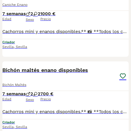
Caniche Enano
7 semanas
2
2
1000 €
Edad
Precio
Sexo
Cachorros mini y enanos disponibles.** 📸 **Todos los cachorros disponibles están publicados en nuestra web**, donde podrás ver fotos actualizadas, información y disponibilidad. ✅ Se entregan con: ✔ Cartilla veterinaria. ✔ Vacunas al día según la edad. ✔ Pienso para los primeros días. ✔ Contrato de compra. ✔ Garantía. 🚚 **Envíos con pago a la entrega** para mayor comodidad y tranquilidad. 📍 Enviamos a: Andalucía, Madrid, Cataluña, Comunidad Valenciana, Murcia, Aragón, Castilla-La Mancha, Castilla y León, Extremadura, Galicia, Asturias, Cantabria, País Vasco, Navarra y La Rioja. 📞 Teléfono y WhatsApp: **621 31 88 32** 🌐 Web: https://www.mundochihuahua.es
Criador
Sevilla
,
Sevilla
1
Bichón maltés enano disponibles
Bichón Maltés
7 semanas
2
2
700 €
Edad
Precio
Sexo
Cachorros mini y enanos disponibles.** 📸 **Todos los cachorros disponibles están publicados en nuestra web**, donde podrás ver fotos actualizadas, información y disponibilidad. ✅ Se entregan con: ✔ Cartilla veterinaria. ✔ Vacunas al día según la edad. ✔ Pienso para los primeros días. ✔ Contrato de compra. ✔ Garantía. 🚚 **Envíos con pago a la entrega** para mayor comodidad y tranquilidad. 📍 Enviamos a: Andalucía, Madrid, Cataluña, Comunidad Valenciana, Murcia, Aragón, Castilla-La Mancha, Castilla y León, Extremadura, Galicia, Asturias, Cantabria, País Vasco, Navarra y La Rioja. 📞 Teléfono y WhatsApp: **621 31 88 32** 🌐 Web: https://www.mundochihuahua.es
Criador
Sevilla
,
Sevilla