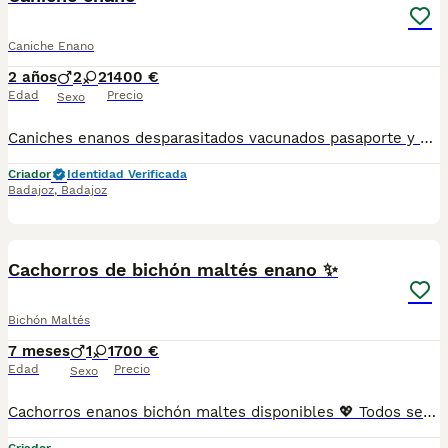
Caniche Enano
2 años
2
2
1400 €
Edad
Precio
Sexo
Caniches enanos desparasitados vacunados pasaporte y microchip hacemos envío a cualquier provincia para su tranquilidad puede pagar a contrareembolso los tengo en varios colores preguntar sin compromiso al teléfono 600881366 núcleo 0612
Criador
Identidad Verificada
Badajoz
,
Badajoz
2
Cachorros de bichón maltés enano ✨
Bichón Maltés
7 meses
1
1
700 €
Edad
Precio
Sexo
Cachorros enanos bichón maltes disponibles 💖 Todos se entregan con: 🧾 Cartilla veterinaria 🩺 Vacunaciones y desparasitaciones al día 📄 Contrato de garantía 🚚 Envíos a toda España, 💳 Pago a la entrega, contra reembolso 📞 621 31 88 32 📹 Vídeos y más información por WhatsApp 🌐 MUNDOCHIHUAHUA.ES Entra en nuestra pagina web y echa un vistazo a los cachorritos disponibles!