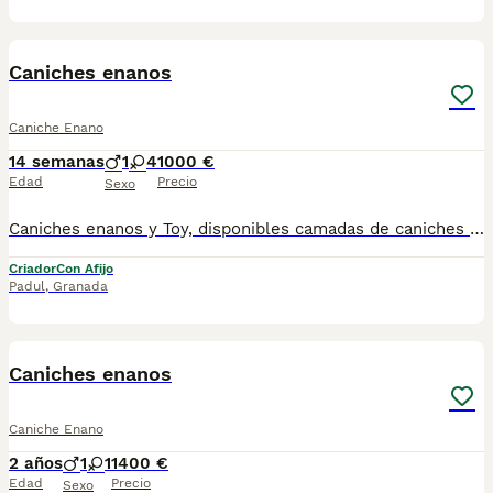
1
Caniches enanos
Caniche Enano
14 semanas
1
4
1000 €
Edad
Precio
Sexo
Caniches enanos y Toy, disponibles camadas de caniches rojos y apricot. Ya están comiendo pienso, y de su mami, se entregan con vacuna, desparasitados, microchip,contrato de garantías y compraventa, pienso del que están comiendo. No dudes en contactar con nosotros, te informamos sin compromiso. El valor es orientativo, dependiendo del tamaño, color, morfología. Te vas a quedar sin el tuyo? 🐾🐾
Criador
Con Afijo
Padul
,
Granada
1
Caniches enanos
Caniche Enano
2 años
1
1
1400 €
Edad
Precio
Sexo