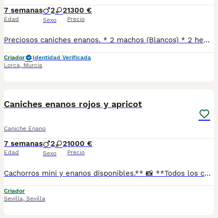
7 semanas
2
2
1300 €
Edad
Precio
Sexo
Preciosos caniches enanos. * 2 machos (Blancos) * 2 hembras, una blanca y otra apricot clarita. * 1 vacuna puesta y cartilla veterinaria. *Compromiso de microchip.
Criador
Identidad Verificada
Lorca
,
Murcia
1
Caniches enanos rojos y apricot
Caniche Enano
7 semanas
2
2
1000 €
Edad
Precio
Sexo
Cachorros mini y enanos disponibles.** 📸 **Todos los cachorros disponibles están publicados en nuestra web**, donde podrás ver fotos actualizadas, información y disponibilidad. ✅ Se entregan con: ✔ Cartilla veterinaria. ✔ Vacunas al día según la edad. ✔ Pienso para los primeros días. ✔ Contrato de compra. ✔ Garantía. 🚚 **Envíos con pago a la entrega** para mayor comodidad y tranquilidad. 📍 Enviamos a: Andalucía, Madrid, Cataluña, Comunidad Valenciana, Murcia, Aragón, Castilla-La Mancha, Castilla y León, Extremadura, Galicia, Asturias, Cantabria, País Vasco, Navarra y La Rioja. 📞 Teléfono y WhatsApp: **621 31 88 32** 🌐 Web: https://www.mundochihuahua.es
Criador
Sevilla
,
Sevilla
1