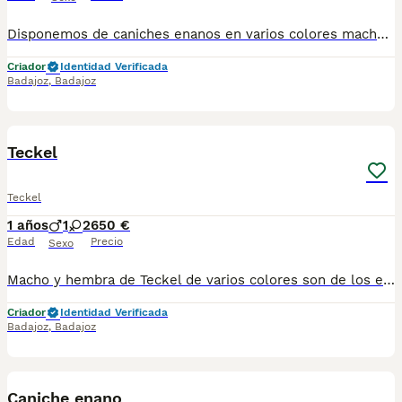
Disponemos de caniches enanos en varios colores machos y hembras desparasitados vacunados con su garantía pasaporte y microchip hacemos envío y puede pagar totalmente a contrareembolso para más vídeos e información contactar al teléfono 600881366 núcleo 0612
Criador
Identidad Verificada
Badajoz
,
Badajoz
1
Teckel
Teckel
1 años
1
2
650 €
Edad
Precio
Sexo
Macho y hembra de Teckel de varios colores son de los enanos se entregan vacunados desparasitado pasaporte microchip se pueden mandar a cualquier provincia y se puede pagar totalmente a contrareembolso también se puede recoger en casa no dudéis en preguntar tlf 600881366
Criador
Identidad Verificada
Badajoz
,
Badajoz
1
Caniche enano