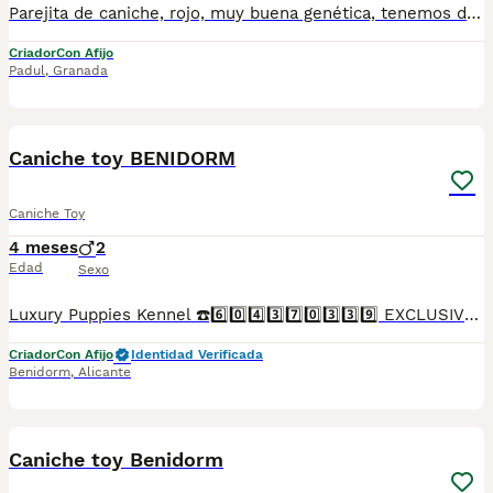
Parejita de caniche, rojo, muy buena genética, tenemos disponibles camadas de caniches enanos, para cualquier duda o consulta,fotos y vídeos,puedes ponerte en contacto por WhatsApp, te informamos sin compromiso.
Criador
Con Afijo
Padul
,
Granada
1
Caniche toy BENIDORM
Caniche Toy
4 meses
2
Edad
Sexo
Luxury Puppies Kennel ☎️6️⃣0️⃣4️⃣3️⃣7️⃣0️⃣3️⃣3️⃣9️⃣ EXCLUSIVOS CANICHES TOY .Somos centro canino y asesores caninos .PROFESIONALES 🤝. Todos nuestros cachorros se entregan con contrato y garantías . Luxury Puppies Kennel: Todos nuestros cachorros se entregan con contrato y previa reserva , siempre con garantías víricas y congenitas . Se entregan revisado veterinario * Contrato ,garantías víricas y congénitas 📝 * Cartilla sanitaria 🪪 * Vacunas al día .💉 * Revisión veterinaria 📋 *Informe previo a la entrega por el veterinario y exploración completa de tu cachorro ⛑️ que incluye : ✓collar cachorro 🐕 ✓ correa cachorro .🐕 ✓ juguete cachorro 🐕 correa y collar y jueguete ✓ pasaporte a nombre del nuevo propietario.📘 ✓ chip identificativo. 🏷️ ✓ Bolsa de pienso Tenemos también otras razas .Lulú pomerania ,bichón maltés coreano ,yorshire terrier ,chihuahua,caniches toy y enanos maltipoo apricot . Te buscamos tú cachorro por encargo .Haz tú reserva Pide tu cita📩 en el 604370339 Y dejanos tu contacto ☎️precios desde...Luxury Puppies Kennel ☎️6️⃣0️⃣4️⃣3️⃣7️⃣0️⃣3️⃣3️⃣9️⃣ Somos centro canino y asesores caninos .PROFESIONALES 🤝. Todos nuestros cachorros se entregan con contrato y garantías . Luxury Puppies Kennel: Todos nuestros cachorros se entregan con contrato y previa reserva , siempre con garantías víricas y congenitas . Se entregan revisado veterinario * Contrato ,garantías víricas y congénitas 📝 * Cartilla sanitaria 🪪 * Vacunas al día .💉 * Revisión veterinaria 📋 *Informe previo a la entrega por el veterinario y exploración completa de tu cachorro ⛑️ que incluye : ✓collar cachorro 🐕 ✓ correa cachorro .🐕 ✓ juguete cachorro 🐕 correa y collar y jueguete ✓ pasaporte a nombre del nuevo propietario.📘 ✓ chip identificativo. 🏷️ ✓ Bolsa de pienso Tenemos también otras razas .Lulú pomerania ,bichón maltés coreano ,yorshire terrier ,chihuahua,caniches toy y enanos maltipoo apricot . Te buscamos tú cachorro por encargo .Haz tú reserva Pide tu cita📩 en el 604370339 Y dejanos tu contacto ☎️precios desde...
Criador
Con Afijo
Identidad Verificada
Benidorm
,
Alicante
1
Caniche toy Benidorm