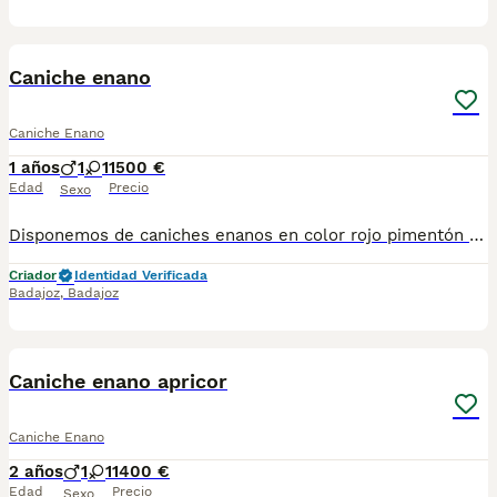
1
Caniche enano
Caniche Enano
1 años
1
1
1500 €
Edad
Precio
Sexo
Disponemos de caniches enanos en color rojo pimentón y color apricot se entrega con su documentación pasaporte y microchip vacunas y desparasitación hacemos envío a cualquier provincia y para su tranquilidad pueden pagar a contrareembolso no duden en contactar son auténticas miniaturas con una calidad de pelo extraordinaria 600881366
Criador
Identidad Verificada
Badajoz
,
Badajoz
1
Caniche enano apricor
Caniche Enano
2 años
1
1
1400 €
Edad
Precio
Sexo