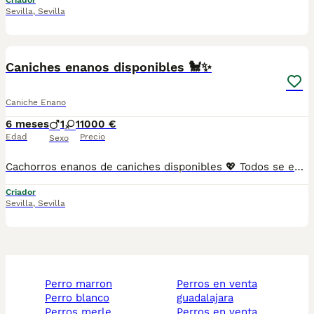
Criador
Sevilla
,
Sevilla
2
Caniches enanos disponibles 🐩✨
Caniche Enano
6 meses
1
1
1000 €
Edad
Precio
Sexo
Cachorros enanos de caniches disponibles 💖 Todos se entregan con: 🧾 Cartilla veterinaria 🩺 Vacunaciones y desparasitaciones al día 📄 Contrato de garantía 🚚 Envíos a toda España, 💳 Pago a la entrega, contra reembolso 📞 621 31 88 32 📹 Vídeos y más información por WhatsApp 🌐 MUNDOCHIHUAHUA.ES Entra en nuestra pagina web y echa un vistazo a los cachorritos disponibles!
Criador
Sevilla
,
Sevilla
perro marron
perros en venta
perro blanco
guadalajara
perros merle
perros en venta