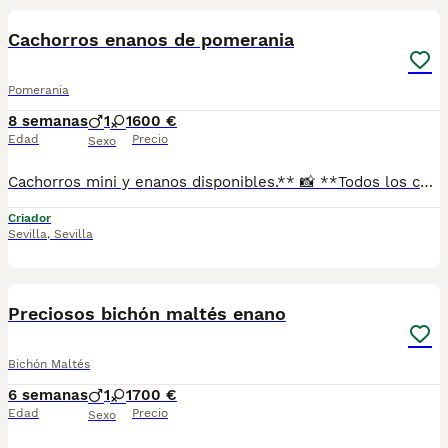
Cachorros enanos de pomerania
Pomerania
8 semanas
1
1
600 €
Edad
Precio
Sexo
Cachorros mini y enanos disponibles.** 📸 **Todos los cachorros disponibles están publicados en nuestra web**, donde podrás ver fotos actualizadas, información y disponibilidad. ✅ Se entregan con: ✔ Cartilla veterinaria. ✔ Vacunas al día según la edad. ✔ Pienso para los primeros días. ✔ Contrato de compra. ✔ Garantía. 🚚 **Envíos con pago a la entrega** para mayor comodidad y tranquilidad. 📍 Enviamos a: Andalucía, Madrid, Cataluña, Comunidad Valenciana, Murcia, Aragón, Castilla-La Mancha, Castilla y León, Extremadura, Galicia, Asturias, Cantabria, País Vasco, Navarra y La Rioja. 📞 Teléfono y WhatsApp: **621 31 88 32** 🌐 Web: https://www.mundochihuahua.es
Criador
Sevilla
,
Sevilla
1
Preciosos bichón maltés enano
Bichón Maltés
6 semanas
1
1
700 €
Edad
Precio
Sexo