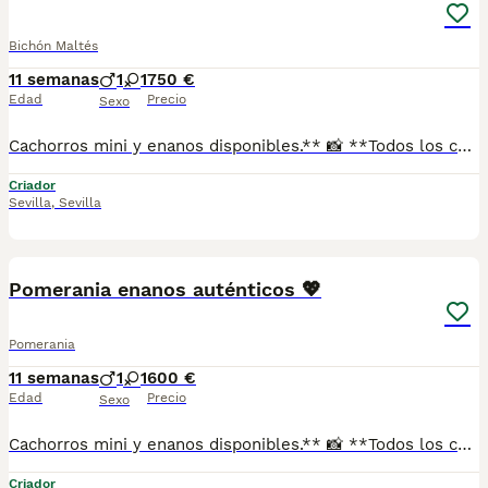
Bichón Maltés
11 semanas
1
1
750 €
Edad
Precio
Sexo
Cachorros mini y enanos disponibles.** 📸 **Todos los cachorros disponibles están publicados en nuestra web**, donde podrás ver fotos actualizadas, información y disponibilidad. ✅ Se entregan con: ✔ Cartilla veterinaria. ✔ Vacunas al día según la edad. ✔ Pienso para los primeros días. ✔ Contrato de compra. ✔ Garantía. 🚚 **Envíos con pago a la entrega** para mayor comodidad y tranquilidad. 📍 Enviamos a: Andalucía, Madrid, Cataluña, Comunidad Valenciana, Murcia, Aragón, Castilla-La Mancha, Castilla y León, Extremadura, Galicia, Asturias, Cantabria, País Vasco, Navarra y La Rioja. 📞 Teléfono y WhatsApp: **621 31 88 32** 🌐 Web: https://www.mundochihuahua.es
Criador
Sevilla
,
Sevilla
1
Pomerania enanos auténticos 💖
Pomerania
11 semanas
1
1
600 €
Edad
Precio
Sexo
Cachorros mini y enanos disponibles.** 📸 **Todos los cachorros disponibles están publicados en nuestra web**, donde podrás ver fotos actualizadas, información y disponibilidad. ✅ Se entregan con: ✔ Cartilla veterinaria. ✔ Vacunas al día según la edad. ✔ Pienso para los primeros días. ✔ Contrato de compra. ✔ Garantía. 🚚 **Envíos con pago a la entrega** para mayor comodidad y tranquilidad. 📍 Enviamos a: Andalucía, Madrid, Cataluña, Comunidad Valenciana, Murcia, Aragón, Castilla-La Mancha, Castilla y León, Extremadura, Galicia, Asturias, Cantabria, País Vasco, Navarra y La Rioja. 📞 Teléfono y WhatsApp: **621 31 88 32** 🌐 Web: https://www.mundochihuahua.es
Criador