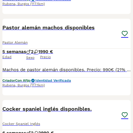
Rubena
,
Burgos
(117.1km)
7
Pastor alemán machos disponibles
Pastor Alemán
5 semanas
2
1
990 €
Edad
Precio
Sexo
Machos de pastor alemán disponibles. Precio: 990€ (21% IVA incluido) NO FINANCIAMOS Puedes venir y ver personalmente a los cachorros y a sus padres con cita previa. Atendemos teléfono y WhatsApp: 690 71 43 23 Ven y podrás conocer el entorno en el que crecen y se desarrollan. Ejercemos una cría responsable y ofrecemos un trato serio. Es importante destacar que nosotros criamos mascotas para ser animales de compañía, no ejemplares de cría ni de exposición. Sin embargo, nos imponemos los cánones más estrictos en lo que a condiciones sanitarias y calidad se refiere. Nuestra prioridad es ofrecer cachorros sanos y socializados. También nos gusta poner en valor el tipo de crecimiento y los cuidados que tienen en nuestro Centro y el entorno en el que viven tanto ellos como sus padres. Se entregan con: - Microchip - Pasaporte - Vacunas y desparasitaciones pertinentes a su edad. - Socialización con la manada del Centro, con personas y con otros animales. - Revisiones periódicas veterinarias hasta el momento de su entrega. - Peluquería pre-entrega (lavado, arreglo, corte de uñas, limpieza de zona perianal y vaciado de glándulas anales). Garantías: - Garantía vírica de 14 días. - Garantía congénita de 1 año. Servicios que ofrecemos: - Enseñamos instalaciones, padres y damos la posibilidad de interactuar con los cachorros si su edad lo permite. Será necesario concertar una visita con al menos un día de antelación. - Asesoramiento post-venta. - Clínicas concertadas en distintas ciudades (consultar). - Posibilidad de reserva. Para cachorros nacidos o futuras camadas. - Varios métodos de pago (no financiamos). No dudéis en preguntar lo que necesitéis, os informamos sin compromiso. Atendemos teléfono y WhatsApp: 690 71 43 23 N.Z: 008015
Criador
Con Afijo
Identidad Verificada
Rubena
,
Burgos
(117.1km)
4
Cocker spaniel inglés disponibles.
Cocker Spaniel Inglés