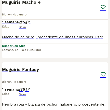
Muguiris Macho 4
Bichón Habanero
1 semana
5
1
Edad
Sexo
Macho de color roj, procedente de lineas europeas. Padres aptos para la crianza. Garantías, seriedad y profesionalidad. Más de 20 años de experiencia en la raza. El bichón habanero es una raza pura. Cuidado con las mezclas, que no son razas.
Criador
Con Afijo
Logroño
,
La Rioja
(132.6km)
12
Muguiris Fantasy
Bichón Habanero
1 semana
5
1
Edad
Sexo
Hembra roja y blanca de bichón habanero, procedente de lineas europeas. Padres aptos para la crianza. Garantías, seriedad y profesionalidad.