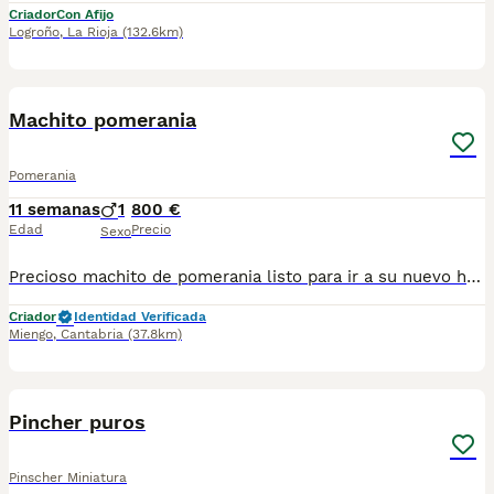
Criador
Con Afijo
Logroño
,
La Rioja
(132.6km)
3
Machito pomerania
Pomerania
11 semanas
1
800 €
Edad
Precio
Sexo
Precioso machito de pomerania listo para ir a su nuevo hogar, se entrega vacunado y desparasitado acorde a su edad. Garantía vírica. Kit de inicio royal canin. Mas información contactar 623405567
Criador
Identidad Verificada
Miengo
,
Cantabria
(37.8km)
8
Pincher puros
Pinscher Miniatura