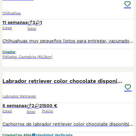
Chihuahua
11 semanas
3
1
Edad
Sexo
Chihuahuas muy pequeños listos para entregar, vacunados, desparasitados con opción a microchip. Super cariñosos y juguetones, jugando con niños
Criador
Piélagos
,
Cantabria
(40.2km)
4
Labrador retriever color chocolate disponibles.
Labrador Retriever
6 semanas
2
2
1500 €
Edad
Precio
Sexo
Cachorros de labrador retriever color chocolate disponibles. Precio: 1500€ (21% IVA incluido) NO FINANCIAMOS Puedes venir y ver personalmente a los cachorros y a sus padres con cita previa. Atendemos teléfono y WhatsApp: 690 71 43 23 Ven y podrás conocer el entorno en el que crecen y se desarrollan. Ejercemos una cría responsable y ofrecemos un trato serio. Es importante destacar que nosotros criamos mascotas para ser animales de compañía, no ejemplares de cría ni de exposición. Sin embargo, nos imponemos los cánones más estrictos en lo que a condiciones sanitarias y calidad se refiere. Nuestra prioridad es ofrecer cachorros sanos y socializados. También nos gusta poner en valor el tipo de crecimiento y los cuidados que tienen en nuestro Centro y el entorno en el que viven tanto ellos como sus padres. Se entregan con: - Microchip - Pasaporte - Vacunas y desparasitaciones pertinentes a su edad. - Socialización con la manada del Centro, con personas y con otros animales. - Revisiones periódicas veterinarias hasta el momento de su entrega. - Peluquería pre-entrega (lavado, arreglo, corte de uñas, limpieza de zona perianal y vaciado de glándulas anales). Garantías: - Garantía vírica de 14 días. - Garantía congénita de 1 año. Servicios que ofrecemos: - Enseñamos instalaciones, padres y damos la posibilidad de interactuar con los cachorros si su edad lo permite. Será necesario concertar una visita con al menos un día de antelación. - Asesoramiento post-venta. - Clínicas concertadas en distintas ciudades (consultar). - Posibilidad de reserva. Para cachorros nacidos o futuras camadas. - Varios métodos de pago (no financiamos). No dudéis en preguntar lo que necesitéis, os informamos sin compromiso. Atendemos teléfono y WhatsApp: 690 71 43 23 N.Z: 008015
Criador
Con Afijo
Identidad Verificada