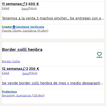
11 semanas
3
400 €
Edad
Precio
Sexo
Tenemos a la venta 3 machos pincher.. Se entregan con sus desparásitaciones correspondientes a su edad.. También con 2 vacunas camada registrada por veterinario... Los cachorros están listos para entregar ya.. No se envían,se recogen en mano.. Estamos en cantabria..gracias
Criador
Identidad Verificada
Puente Viesgo
,
Cantabria
(41.3km)
1
Border colli henbra
Border Collie
12 semanas
2
250 €
Edad
Precio
Sexo
Se vende border colli henbra de mes y medio desparasitado los padres trabajando con. Animamles muy umilde para tener en casa muy sociable
Protectora
Berastegi
,
Guipúzcoa
(129.4km)
3
1