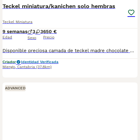
BOOST
Teckel miniatura/kanichen solo hembras
Teckel Miniatura
9 semanas
3
3
650 €
Edad
Precio
Sexo
Disponible preciosa camada de teckel madre chocolate miniatura, padre merle chocolate kanichen listos para entregar. Se entregan vacunados y desparasitados acorde a su edad. Kit de inicio royal canin. Sociabilizados con otros animales y personas. Mas información contactar 623405567
Criador
Identidad Verificada
Miengo
,
Cantabria
(37.8km)
ADVANCED