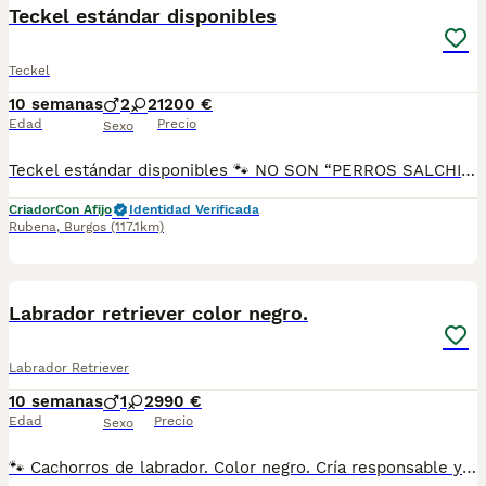
BOOST
Teckel estándar disponibles
Teckel
10 semanas
2
2
1200 €
Edad
Precio
Sexo
Teckel estándar disponibles 🐾 NO SON “PERROS SALCHICHA”. SON GUERREROS DE CORAZÓN LARGO. Sí, los tenemos. Y no, no son para cualquiera. Precios: Color chocolate = 1200€ Color arlequín chocolate = 1900€ (21% IVA incluido). 👨‍👩‍👧‍👦 Los padres: Connor: 5 kg – 38 cm de tórax Bola: 7 kg – 45 cm de tórax No, no son nombres inventados para sonar bonitos. Son los que están aquí, con nosotros, criando en casa. Y lo mejor: los puedes conocer tú mismo. Ven, toca, mira. Deja que te huelan. Ellos eligen también. 📋 Se entregan como debe ser: ✅ Pasaporte ✅ Microchip ✅ 3ª vacuna ✅ Desparasitaciones acorde a su edad. ✅ Socialización temprana con personas y otros animales. ✅ Revisiones veterinarias periódicas y chequeo antes de la entrega. ✅ Opcional: Pedigree nacional LOA (con coste adicional). 🐶 Y además: ✔️ Te explicamos todo: primeros cuidados, alimentación, higiene, adiestramiento. ✔️ Distintas formas de pago. No financiamos. 📲 WhatsApp o llamada directa: 690 71 43 23 📍 N.Z: 008015 Hay perros que se compran. Y hay perros que llegan para quedarse en tu vida. Estos, por si acaso, ya están esperando.
Criador
Con Afijo
Identidad Verificada
Rubena
,
Burgos
(117.1km)
4
BOOST
Labrador retriever color negro.
Labrador Retriever
10 semanas
1
2
990 €
Edad
Precio
Sexo
🐾 Cachorros de labrador. Color negro. Cría responsable y entorno familiar Hay cosas que no se pueden explicar con palabras. Como la conexión que se crea cuando miras por primera vez a uno de estos pequeños. En nuestro centro, ya están disponibles los cachorros de labrador, criados en un entorno familiar, rodeados de naturaleza y socialización desde sus primeros días. 📌 PADRE: UNO 📌 MADRE: GEMA Ambos con certificados de libre de displasia de cadera, de codo y de taras oculares. Puedes venir a conocerlos, ver dónde crecen, cómo se desarrollan y asegurarte de que recibes un cachorro equilibrado, feliz y criado con respeto. 🧬 Lo que entregamos (y lo que esto significa para ti): 🩺 Revisión veterinaria completa antes de la entrega 💉 Vacunación y desparasitación según edad 👶 Socialización desde pequeños con personas y otros animales 📄 Pasaporte ✅ Microchip 🧬 Pedigree nacional (opcional, con coste adicional) Porque no se trata solo de entregar un cachorro. Se trata de dar un buen comienzo a una nueva etapa de vida. 🤝 Y además... Te asesoramos en todo: alimentación, higiene, primeros pasos, y adiestramiento básico. Varias formas de pago (no financiamos, pero buscamos facilitarte el proceso). 💬 ¿Dudas? ¿Quieres venir a conocerlos? Estamos aquí para ayudarte, sin compromiso. 📞 Teléfono y WhatsApp: 690 71 43 23 📍 N.Z: 008015 Algunos ya han encontrado familia… Si sientes esa conexión, este es el momento de dar el primer paso.