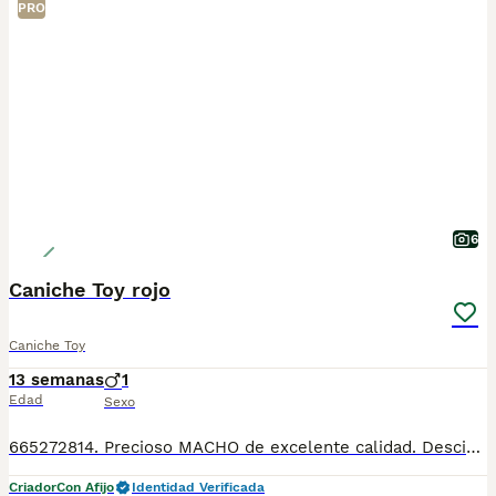
PRO
6
Caniche Toy rojo
Caniche Toy
13 semanas
1
Edad
Sexo
665272814. Precioso MACHO de excelente calidad. Desciende de las mejores líneas de sangre. Madre caniche toy línea golden strik( nieta de Dover campeón de España) y padre Tea Cup o mini toy asiático. Se entrega a partir d los 2 meses de edad con 2 vacunas, 2 desparasitaciones ( lo q le corresponde para la edad) con garantías víricas y congénitas, microchip y pasaporte todo hecho y revisado por veterinario. Criado en ambiente familiar con niños, es muy juguetón y cariñoso . Para más información fotos y vídeos llamar o wassat al 665272814.
Criador
Con Afijo
Identidad Verificada