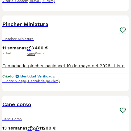
Vitoria-Gasteiz
,
Álava
(93.7km)
8
Pincher Miniatura
Pinscher Miniatura
11 semanas
3
400 €
Edad
Precio
Sexo
Camadacde pincher nacidacel 19 de mayo del 2026.. Listos para entregar.. Desparasitados y con sus vacunas correspondientes.. No se envían,recogida en casa...
Criador
Identidad Verificada
Puente Viesgo
,
Cantabria
(41.3km)
3
5
Cane corso
Cane Corso
13 semanas
2
1
1200 €