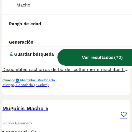
Rabé de las Calzadas
,
Burgos
(125.1km)
Macho
5
Rango de edad
BOOST
Border collie merle machos
Generación
Border Collie
10 semanas
3
360 €
Guardar búsqueda
Ver resultados
(
72
)
Edad
Precio
Sexo
Disponibles cachorros de border collie merle machitos listos para entregar, sociabilizados con personas y otros animales, vacunados y desparasitados acorde a su edad. Mas información contactar 623405567
Criador
Identidad Verificada
Miengo
,
Cantabria
(37.8km)
7
1
BOOST
Muguiris Macho 5
Bichón Habanero