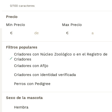
BOOST
0/100 caracteres
Precio
Min Precio
Max Precio
€
€
Filtros populares
Criadores con Núcleo Zoológico o en el Registro de
8
Criadores
Criadores con Afijo
Caniches Toy
Criadores con identidad verificada
Caniche Toy
Perros con Pedigree
13 semanas
1
1
Edad
Sexo
Sexo de la mascota
665272814. Preciosos cachorros de excelente calidad. Desciende de las mejores líneas de sangre. Madre caniche toy y padre Tea Cup o mini toy Golden Strik( hijo de Dover campeón de España) . Se entregan a partir d los 2 meses de edad con 2 vacunas, 2 desparasitaciones ( lo q le corresponde para la edad) con garantías víricas y congénitas, microchip y pasaporte todo hecho y revisado por veterinario. Criados en ambiente familiar con niños, son muy juguetónes y cariñosos . Para más información fotos y vídeos llamar o wassat al 665272814.
Hembra
Criador
Con Afijo
Identidad Verificada