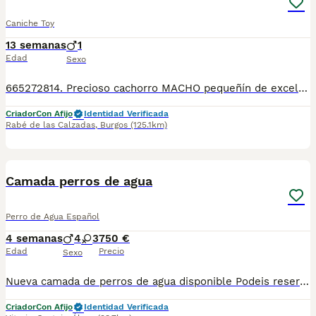
Caniche Toy
13 semanas
1
Edad
Sexo
665272814. Precioso cachorro MACHO pequeñín de excelente calidad. Desciende de las mejores líneas de sangre. Madre caniche mini toy y padre Tea Cup o mini toy Golden Strik( hijo de Dover campeón de España) . Se entrega a partir d los 2 meses de edad con 2 vacunas, 2 desparasitaciones ( lo q le corresponde para la edad) con garantías víricas y congénitas, microchip y pasaporte todo hecho y revisado por veterinario. Criado en ambiente familiar con niños, es muy juguetón y cariñoso . Para más información fotos y vídeos llamar o wassat al 665272814.
Criador
Con Afijo
Identidad Verificada
Rabé de las Calzadas
,
Burgos
(125.1km)
7
3
Camada perros de agua
Perro de Agua Español
4 semanas
4
3
750 €
Edad
Precio
Sexo
Nueva camada de perros de agua disponible Podeis reservar vuestro cachorro Disponemos de machos y hembras Algunos rabones de nacimiento Somos núcleo zoologico y criamos en ambiente familiar y colaboramos en con otros núcleos zoológicos Estamos en Segovia/Valladolid 📍 Se entregan al día con cartilla provisional desparataciones, cacunas correspondientes Pasaporte y chip pago a parte Garantias por escrito Posibilidad de envio contrareembolso con chofer de confianza Si estas pensando en aumentar la familia no lo Dudes ... Informate sin compromiso 34 635 87 39 14☎️☎️☎️
Criador
Con Afijo
Identidad Verificada