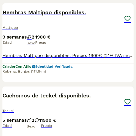
BOOST
Hembras Maltipoo disponibles.
Maltipoo
9 semanas
2
1900 €
Edad
Precio
Sexo
Hembras Maltipoo disponibles. Precio: 1900€ (21% IVA incluido) NO FINANCIAMOS PADRE: 3,5kg - MADRE: 5,7 kg Puedes venir y ver personalmente a los cachorros y a sus padres con cita previa. Atendemos teléfono y WhatsApp: 690 71 43 23 Ven y podrás conocer el entorno en el que crecen y se desarrollan. Ejercemos una cría responsable y ofrecemos un trato serio. Es importante destacar que nosotros criamos mascotas para ser animales de compañía, no ejemplares de cría ni de exposición. Sin embargo, nos imponemos los cánones más estrictos en lo que a condiciones sanitarias y calidad se refiere. Nuestra prioridad es ofrecer cachorros sanos y socializados. También nos gusta poner en valor el tipo de crecimiento y los cuidados que tienen en nuestro Centro y el entorno en el que viven tanto ellos como sus padres. Se entregan con: - Microchip - Pasaporte - Vacunas y desparasitaciones pertinentes a su edad. - Socialización con la manada del Centro, con personas y con otros animales. - Revisiones periódicas veterinarias hasta el momento de su entrega. - Peluquería pre-entrega (lavado, arreglo, corte de uñas, limpieza de zona perianal y vaciado de glándulas anales). Garantías: - Garantía vírica de 14 días. - Garantía congénita de 1 año. Servicios que ofrecemos: - Enseñamos instalaciones, padres y damos la posibilidad de interactuar con los cachorros si su edad lo permite. Será necesario concertar una visita con al menos un día de antelación. - Asesoramiento post-venta. - Clínicas concertadas en distintas ciudades (consultar). - Posibilidad de reserva. Para cachorros nacidos o futuras camadas. - Varios métodos de pago (no financiamos). No dudéis en preguntar lo que necesitéis, os informamos sin compromiso. Atendemos teléfono y WhatsApp: 690 71 43 23 N.Z: 008015
Criador
Con Afijo
Identidad Verificada
Rubena
,
Burgos
(117.1km)
6
BOOST
Cachorros de teckel disponibles.
Teckel
5 semanas
2
1
1900 €
Edad
Precio
Sexo