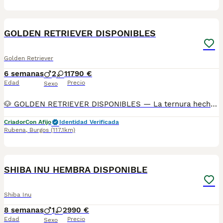
4
BOOST
GOLDEN RETRIEVER DISPONIBLES
Golden Retriever
6 semanas
2
1
1790 €
Edad
Precio
Sexo
🐶 GOLDEN RETRIEVER DISPONIBLES — La ternura hecha perro… y algo más 🐾 Un golden no se compra, se elige con el corazón. Porque no es solo un perro bonito, es esa presencia silenciosa que sabe cuándo estás bien… y cuándo necesitas una cabeza en el regazo. 📌 Precio: 1.790 € (Lo vale. Y lo devuelve con intereses… en forma de fidelidad, ternura y momentos que no caben en una foto). 🏡 Ven, conoce, siente. Aquí no hay jaulas. Ni cachorros estresados. Solo familias peludas que crecen en un entorno limpio, seguro y lleno de cariño. Te invitamos a venir y ver por ti mismo: Los padres, los cachorros, y el lugar donde empieza su historia. 🧾 ¿Qué te llevas además de un amigo de por vida? ✔️ Microchip ✔️ Pasaporte ✔️ Vacunas y controles veterinarios al día ✔️ Socialización desde pequeños con personas y otros animales ✔️ Chequeo veterinario completo antes de la entrega ✔️ [Opcional] Pedigree nacional LOA (si te gusta que todo esté bien documentado) 🤝 Y no te soltamos la mano después: 🟡 Te damos información clara sobre los primeros cuidados, alimentación, higiene y adiestramiento 🟡 Aceptamos distintas formas de pago (sin financiación, porque esto no es algo que se compre a plazos… es un compromiso para años) 📲 ¿Quieres saber más? ¿Tienes dudas, ilusión, preguntas o simplemente sientes que ha llegado el momento? Teléfono y WhatsApp: 690 71 43 23 📍 N.Z.: 008015 ⚠️ Dicen que un golden es el perro ideal para familias. Nosotros creemos que es ideal para cualquiera que entienda que amar a un perro… es dejarse transformar para siempre.
Criador
Con Afijo
Identidad Verificada
Rubena
,
Burgos
(117.1km)
4
BOOST
SHIBA INU HEMBRA DISPONIBLE
Shiba Inu
8 semanas
1
2
990 €
Edad
Precio
Sexo