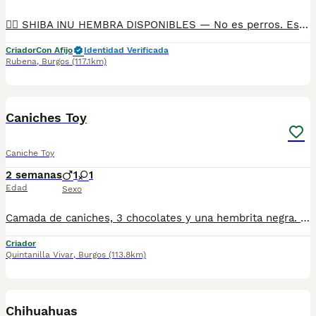
🐕‍🦺 SHIBA INU HEMBRA DISPONIBLES — No es perros. Es una filosofía con patas. 🐕‍🦺 Un Shiba no viene a “hacerte compañía”. Viene a compartir su mundo contigo, a enseñarte paciencia, elegancia y a cómo decir mucho… sin decir nada. 📌 Precio: 990 € (21% IVA incluido) NO FINANCIAMOS 📍 No compramos confianza. La mostramos. ¿Quieres ver dónde crecen? ¿Con quién socializan? ¿Con qué humanos comparten su día a día? Ven. Observa. Siente. No hay nada que ocultar cuando se cría con respeto. Y aquí lo hacemos con conciencia, no por volumen. 📦 ¿Qué te llevas con este cachorro que no obedece… porque razona? ✔️ Microchip ✔️ Pasaporte ✔️ Vacunas y controles veterinarios al día ✔️ Socialización desde pequeños con personas y otros animales ✔️ Chequeo veterinario completo antes de la entrega ✔️ [Opcional] Pedigree nacional (si te gusta que todo esté bien documentado) 🧭 Y para que no te sientas solo en el camino: 🟠 Te orientamos en todo: alimentación, adaptación, higiene, carácter 🟠 Aceptamos varias formas de pago (pero no financiamos — esto no es consumo rápido) 📞 Para preguntas, dudas o incluso para venir solo a mirar (y que elija él si tú eres su humano): Teléfono y WhatsApp: 690 71 43 23 📍 N.Z.: 008015 ⚠️ El Shiba no es para cualquiera. Es para quien respeta la libertad, la elegancia y el silencio que dice más que mil ladridos. Si eso resuena contigo… quizá no sea casualidad que estés leyendo esto.
Criador
Con Afijo
Identidad Verificada
Rubena
,
Burgos
(117.1km)
1
Caniches Toy
Caniche Toy
2 semanas
1
1
Edad
Sexo
Camada de caniches, 3 chocolates y una hembrita negra. Todos ellos se desparasitan y vacunan acorde a su edad, la entrega de los cachorros será en presencia de veterinario colegiado que pondrá microchip y pasaporte sanitario y certificara el buen estado del cachorro. Comiendo pienso seco, del que se dará un paquete para los primeros dias. A partir de 1500€.
Criador
Quintanilla Vivar
,
Burgos
(113.8km)
4
Chihuahuas