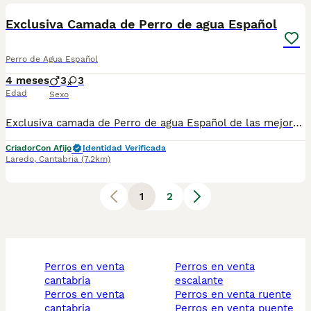
Exclusiva Camada de Perro de agua Español
Perro de Agua Español
4 meses
3
3
Edad
Sexo
Exclusiva camada de Perro de agua Español de las mejores líneas de sangre. Criador de más de 15 años de experiencia con innumerables títulos de Campeón incluidos campeonatos de Mundo o Europa. Trabajamos con riguroso orden de reserva. Los cachorros se entregan apartir de los 2 meses vacunados chip pasaporte todo a nombre del nuevo propietario.
Criador
Con Afijo
Identidad Verificada
Laredo
,
Cantabria
(7.2km)
1
2
perros en venta
perros en venta
cantabria
escalante
perros en venta
perros en venta ruente
cantabria
perros en venta puente