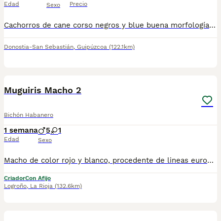
Edad
Precio
Sexo
Cachorros de cane corso negros y blue buena morfología, padres excelentes guardianes ,descendientes de campeones 628160606
Donostia-San Sebastián
,
Guipúzcoa
(122.1km)
7
Muguiris Macho 2
Bichón Habanero
1 semana
5
1
Edad
Sexo
Macho de color rojo y blanco, procedente de lineas europeas. Padres aptos para la crianza. Garantías, seriedad y profesionalidad. Más de 20 años de experiencia en la raza. El bichón habanero es una raza pura. Cuidado con las mezclas, que no son razas.
Criador
Con Afijo
Logroño
,
La Rioja
(132.6km)
7