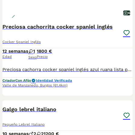
6
Preciosa cachorrita cocker spaniel inglés
Cocker Spaniel Inglés
12 semanas
1
1800 €
Edad
Precio
Sexo
Preciosa cachorra cocker spaniel inglés azul ruana lista para entregar. Madre campeona de España de belleza, padre cuenta con múltiples éxitos en los shows y caza práctica de spaniels. Dulce y cariñosa , excelente morfología,con sus vacunas al día , padres testados de pruebas de salud ambos limpios ante enfermedades genéticas.
Criador
Con Afijo
Identidad Verificada
Valle de Manzanedo
,
Burgos
(61.4km)
12
BOOST
Galgo lebrel italiano
Pequeño Lebrel Italiano
10 semanas
2
2
1200 €