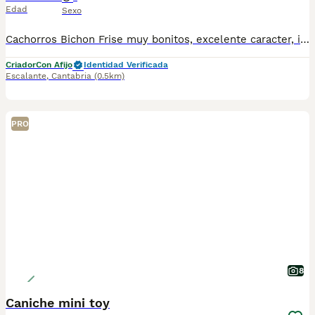
Edad
Sexo
Cachorros Bichon Frise muy bonitos, excelente caracter, ideales para los niños , con sus vacunas al dia, desparasitados, microchip y contrato compraventa Nucleo zooologico numero 3506
Criador
Con Afijo
Identidad Verificada
Escalante
,
Cantabria
(0.5km)
PRO
8
Caniche mini toy