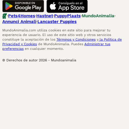
Pets4Homes
Hastnet
PuppyPlaats
MundoAnimalia
Annunci Animali
Lancaster Puppies
MundoAnimalia.com utiliza cookies en este sitio para mejorar tu
experiencia de usuario. El uso de este sitio web y otros servicios
constituye la aceptación de los
Términos y Condiciones
y
la Política de
Privacidad y Cookies
de MundoAnimalia. Puedes
Administrar tus
preferencias
en cualquier momento.
© Derechos de autor
2026
-
Mundoanimalia