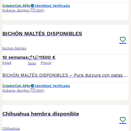
Criador
Con Afijo
Identidad Verificada
Rubena
,
Burgos
(117.1km)
5
BOOST
BICHÓN MALTÉS DISPONIBLES
Bichón Maltés
10 semanas
1
1
1500 €
Edad
Precio
Sexo
BICHÓN MALTÉS DISPONIBLES – Pura dulzura con patas de terciopelo 🐾 Hay perros bonitos… Y luego está el bichón maltés: Pequeños, blancos, delicados… pero con una personalidad que desarma hasta al más duro. Precios: Machos 1500 € Hembras 1900€ (21% IVA incluido) 👑 Línea familiar de primera: PADRE: Jagguer 🎩 2,8 kg de nobleza miniatura 📏 Altura a la cruz: 20 cm MADRE: Leia 💎 4,5 kg de calma y equilibrio 📏 Altura a la cruz: 24 cm 🌱 Cría responsable y transparente, sin adornos. Te invitamos a visitarnos. Conocerás a los padres, verás a los cachorros y sabrás cómo viven desde el primer día. Aquí no “vendemos perros”. Aquí damos la bienvenida a familias que entienden lo que significa cuidar una vida pequeña… que lo da todo. 🎁 El pack de bienvenida incluye mucho más que papeles: ✔️ Pasaporte ✔️ Microchip ✔️ 3ª vacuna y desparasitaciones pertinentes ✔️ Controles veterinarios al día ✔️ Socialización real con personas y otros animales ✔️ Examen veterinario antes de la entrega ✔️ [Opcional] Pedigree nacional LOA (con coste adicional). 📘 Además, te acompañamos más allá del momento “me lo llevo”: 🟠 Te damos una guía completa para sus primeros días: alimentación, rutinas, higiene, adaptación 🟠 Aceptamos distintas formas de pago (pero sin financiación, porque esto es una decisión de verdad, no una compra impulsiva) 📞 ¿Quieres saber más? Te escuchamos sin compromiso. Teléfono y WhatsApp: 690 71 43 23 📍 N.Z.: 008015 ⚠️ Un bichón no llena un vacío. Llena el alma. Si eso es lo que buscas, quizá uno de los nuestros esté esperando que lo descubras.
Criador
Con Afijo
Identidad Verificada
Rubena
,
Burgos
(117.1km)
5
BOOST
Chihuahua hembra disponible
Chihuahua