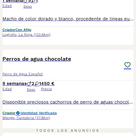
1 semana
5
1
Edad
Sexo
Macho de color dorado y blanco, procedente de lineas europeas. Padres aptos para la crianza. Garantías, seriedad y profesionalidad. Más de 20 años de experiencia en la raza. El bichón habanero es una raza pura. Cuidado con las mezclas, que no son razas.
Criador
Con Afijo
Logroño
,
La Rioja
(132.6km)
5
BOOST
Perros de agua chocolate
Perro de Agua Español
9 semanas
2
1
450 €
Edad
Precio
Sexo
Disponible preciosos cachorros de perro de aguas chocolate listos para entregar, vacunados y desparasitados acorde a su edad. Kit de inicio royal canin. Mas información contactar 623405567
Criador
Identidad Verificada
Miengo
,
Cantabria
(37.8km)
4
TODOS LOS ANUNCIOS