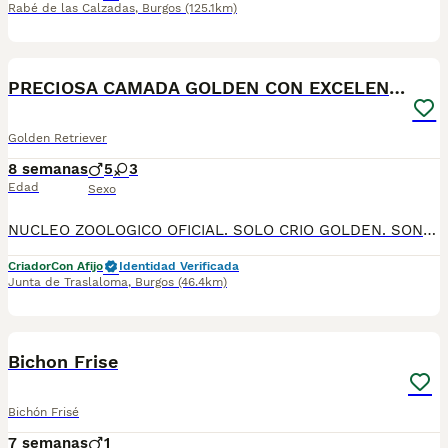
Rabé de las Calzadas
,
Burgos
(125.1km)
1
ADVANCED
PRECIOSA CAMADA GOLDEN CON EXCELENTE PEDICGREE
Golden Retriever
8 semanas
5
3
Edad
Sexo
NUCLEO ZOOLOGICO OFICIAL. SOLO CRIO GOLDEN. SON MARAVILLOSOS. PARECEN CREADOS PARA CONVIVIR CON LOS HUMANOS. EXCELENTE PEDIGREE. NIETOS DE CAMPEONES DEL MUNDO. PRECIO PRUDENTE. Tienen 40 dias les entrego con 2 meses, desparasitados, con la primera vacuna, con microchip y pasaporte sanitario europeo. Inscritos en LOE para transferirte el pedigree. 629061537
Criador
Con Afijo
Identidad Verificada
Junta de Traslaloma
,
Burgos
(46.4km)
3
Bichon Frise
Bichón Frisé
7 semanas
1