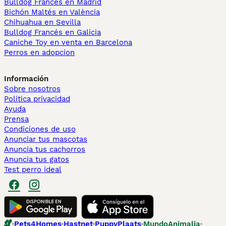
Bulldog Francés en Madrid
Bichón Maltés en València
Chihuahua en Sevilla
Bulldog Francés en Galicia
Caniche Toy en venta en Barcelona
Perros en adopcion
Información
Sobre nosotros
Politica privacidad
Ayuda
Prensa
Condiciones de uso
Anunciar tus mascotas
Anuncia tus cachorros
Anuncia tus gatos
Test perro ideal
Pets4Homes
Hastnet
PuppyPlaats
MundoAnimalia