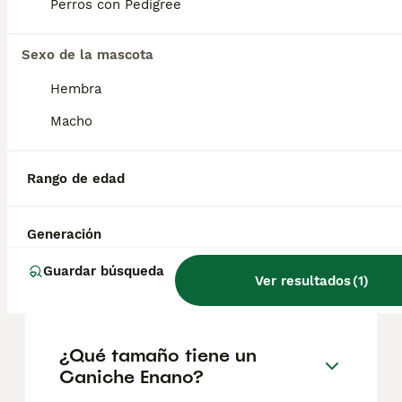
Perros con Pedigree
Sexo de la mascota
¿Cómo es el carácter de
Caniche Enano?
Hembra
Macho
¿Cuáles son las ventajas y
desventajas de la raza
Rango de edad
Caniche Enano?
Generación
¿Cuál es la esperanza de
Guardar búsqueda
Ver resultados
(
1
)
vida de un Caniche Enano?
¿Qué tamaño tiene un
Caniche Enano?