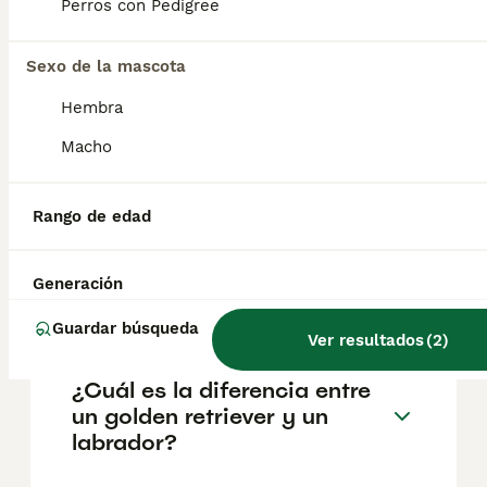
Perros con Pedigree
Preguntas frecuentes
Sexo de la mascota
Hembra
Macho
¿Cuánto cuesta un cachorro
de Labrador Retriever?
Rango de edad
El coste medio de un cachorro de Labrador
Retriever en España es de aproximadamente
665€, aunque los precios pueden variar
Generación
según factores como el pedigrí, la
reputación del criador y la ubicación.
Guardar búsqueda
Ver resultados
(
2
)
¿Cuál es la diferencia entre
un golden retriever y un
labrador?