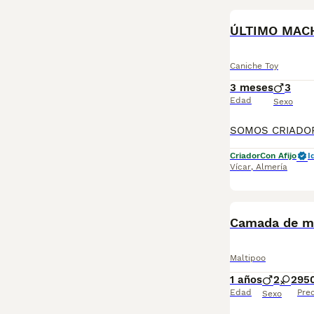
ÚLTIMO MAC
Caniche Toy
3 meses
3
Edad
Sexo
Criador
Con Afijo
I
Vícar
,
Almería
Camada de m
Maltipoo
1 años
2
2
95
Edad
Prec
Sexo