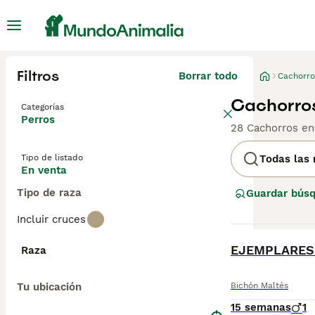
Filtros
Borrar todo
Cachorro
Cachorros
Categorías
Perros
28 Cachorros en
Tipo de listado
Todas las 
En venta
Tipo de raza
Guardar bús
Incluir cruces
BOOST
EJEMPLARES
Raza
Tu ubicación
Bichón Maltés
15 semanas
1