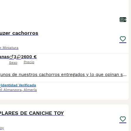
9
uzer cachorros
r Miniatura
anas
3
2
600 €
Precio
Sexo
Mira algunos de nuestros cachorros entregados y lo que opinan sus dueños en nuestro Instagram @cachorrosalmeria Contáctanos en el 626879910 Somos criadores NO revendedores. Estupenda camada de schnauzer, padres con un excelente pedigree. Precios no negociables. Machos 600€ hembras 1000€ Se entregan con dos vacunas, dos desparasitaciones y cartilla de cachorro. Si se quiere, microchip y pasaporte a la entrega, se pagará aparte. (50€)
Identidad Verificada
el Almanzora
,
Almería
3
LARES DE CANICHE TOY
Toy