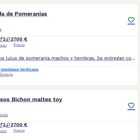
a de Pomeranias
a
2
2
700 €
Precio
exo
Preciosos lulus de pomerania machos y hembras. Se entregan con todas sus vacunas al dia desparasitados y revisados por veterinario. Mandamos fotos y vídeos. Pueden pasar a verlos Llevamos a su casa Más info 618645328.
Identidad Verificada
Almería
4
2
osos Bichon maltes toy
altés
2
2
700 €
Precio
exo