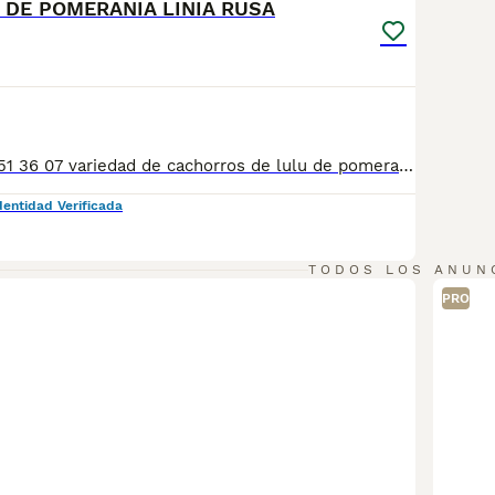
DE POMERANIA LINIA RUSA
Telefono ☎️ 667 51 36 07 variedad de cachorros de lulu de pomerania toy de muy buena calidad, pequeños y varíos colores, PADRE CAMPEÓN DE ESPAÑA, COMUNIDAD VALENCIANA Y SEGUNDO EN CASTILLA LA MANCHA SE PUEDE DEMOSTRAR CON TÍTULOS, merles disponibles tanto hembras como machos. Criados en ambiente familiar,se entregan con 3 vacunas, 3 desparasitaciones, contrato de compraventa y contrato informativo, también garantía por escrito,se hacen entregas a domicilio también, o se puede recoger en el centro de cría,teléfono 667 51 36 07,, SON TOYS MUY PEQUEÑO Precio 0 €
dentidad Verificada
TODOS LOS ANUN
PRO