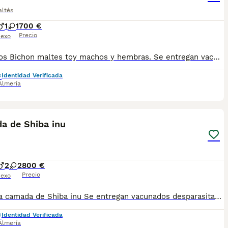
altés
1
1
700 €
Precio
exo
Preciosos Bichon maltes toy machos y hembras. Se entregan vacunados y desparasitados revisados por veterinario. Interesados mando fotos y vídeos Más info 618645328
Identidad Verificada
Almería
3
a de Shiba inu
2
2
800 €
Precio
exo
Preciosa camada de Shiba inu Se entregan vacunados desparasitados y revisados por veterinario. Mando fotos Somos tienda especializada. Más info 618645328
Identidad Verificada
Almería