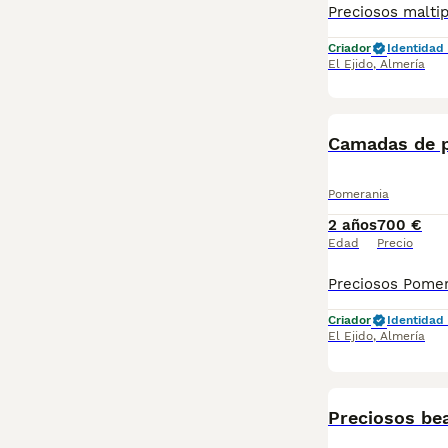
Criador
Identidad 
El Ejido
,
Almería
Camadas de 
Pomerania
2 años
700 €
Edad
Precio
Criador
Identidad 
El Ejido
,
Almería
Preciosos be