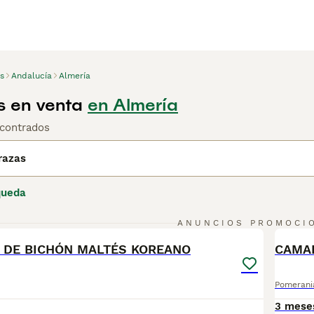
s
Andalucía
Almería
 en venta
en Almería
contrados
razas
queda
5
ANUNCIOS PROMOCI
BOO
 DE BICHÓN MALTÉS KOREANO
CAMAD
Pomerani
3 mese