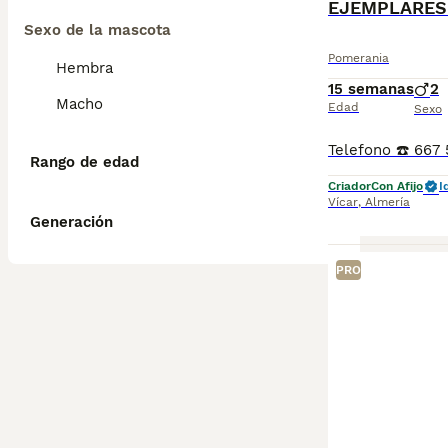
EJEMPLARES 
Sexo de la mascota
Pomerania
Hembra
15 semanas
2
Macho
Edad
Sexo
Rango de edad
Criador
Con Afijo
I
Vícar
,
Almería
Generación
PRO