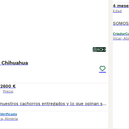
4 mese
Edad
Criador
Co
Vícar
,
Al
5
3
 Chihuahua
2
600 €
Precio
Mira algunos de nuestros cachorros entregados y lo que opinan sus dueños en nuestro Instagram @cachorrosalmeria Contáctanos en el 626879910 Somos criadores NO revendedores. Estupenda camada de Chihuahua cabeza de manzana. Precios no negociables. Machos 600€ hembras 800€ Se entregan con dos vacunas, dos desparasitaciones y cartilla de cachorro. Si se quiere, microchip y pasaporte a la entrega, se pagará aparte. (50€)
Verificada
ra
,
Almería
3