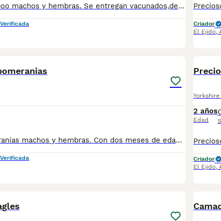
Preciosos maltipoo machos y hembras. Se entregan vacunados,desparasitados y cartilla veterinaria. Revisados por veterinario. Se mandan fotos sin compromiso Más info 618645328
Verificada
Criador
El Ejido
,
7
pomeranias
Precio
Yorkshire 
2 años
Edad
S
Preciosos Pomeranias machos y hembras. Con dos meses de edad listos para llevar a casa. Se entregan vacunados y desparasitados y cartilla veterinaria. Mando fotos. Mas información 618645328
Verificada
Criador
El Ejido
,
2
agles
Camad