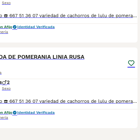
Sexo
Telefono ☎️ 667 51 36 07 variedad de cachorros de lulu de pomerania toy de muy buena calidad, pequeños y varíos colores, PADRE CAMPEÓN DE ESPAÑA, COMUNIDAD VALENCIANA Y SEGUNDO EN CASTILLA LA MANCHA SE PUEDE DEMOSTRAR CON TÍTULOS, merles disponibles tanto hembras como machos. Criados en ambiente familiar,se entregan con 3 vacunas, 3 desparasitaciones, contrato de compraventa y contrato informativo, también garantía por escrito,se hacen entregas a domicilio también, o se puede recoger en el centro de cría,teléfono 667 51 36 07,, SON TOYS MUY PEQUEÑO
n Afijo
Identidad Verificada
mería
8
ST
A DE POMERANIA LINIA RUSA
a
s
2
Sexo
Telefono ☎️ 667 51 36 07 variedad de cachorros de lulu de pomerania toy de muy buena calidad, pequeños y varíos colores, PADRE CAMPEÓN DE ESPAÑA, COMUNIDAD VALENCIANA Y SEGUNDO EN CASTILLA LA MANCHA SE PUEDE DEMOSTRAR CON TÍTULOS, merles disponibles tanto hembras como machos. Criados en ambiente familiar,se entregan con 3 vacunas, 3 desparasitaciones, contrato de compraventa y contrato informativo, también garantía por escrito,se hacen entregas a domicilio también, o se puede recoger en el centro de cría,teléfono 667 51 36 07,, SON TOYS MUY PEQUEÑO Precio 0 €
n Afijo
Identidad Verificada
mería