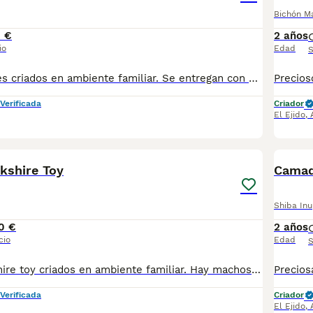
Bichón M
 €
2 años
io
Edad
S
Preciosos beagles criados en ambiente familiar. Se entregan con dos meses de edad vacunados y desparasitados. Mandamos fotos y vídeos más información 618645328.
Verificada
Criador
El Ejido
,
2
kshire Toy
Camad
Shiba Inu
0 €
2 años
cio
Edad
S
Preciosos yorkshire toy criados en ambiente familiar. Hay machos y hembras todos revisados por veterinario. Se entregan vacunados desparasitados y cartilla veterinaria. Pedigrí opcional. Se envía a toda españa. Mandamos fotos de los cachorros Tlf 618645328
Verificada
Criador
El Ejido
,