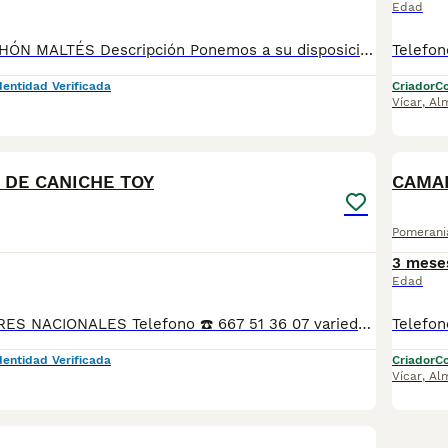
Edad
CAMADA DE BICHÓN MALTÉS Descripción Ponemos a su disposición últimos cachorros de bichón maltés linia koreana 100%100 , los cachorros sé entregan de forma inmediata o bajo reserva Todos nuestros cachorros se entregan con 3 vacunas y 3 desparasitaciones, también se entregan con garantía por escrito,contrato de compraventa y revisión del veterinario antes de salir Tenemos a su disposición nuestras instalaciones para poder ver a los cachorros y a sus papas correspondientes También se hacen entregas a domicilio en cualquier punto del pais Para cualquier consulta por teléfono o WhatsApp al 667513607
dentidad Verificada
Criador
Co
Vícar
,
Al
5
BOO
 DE CANICHE TOY
CAMAD
Pomerani
3 mese
Edad
SOMOS CRIADORES NACIONALES Telefono ☎️ 667 51 36 07 variedad de cachorros de caniches toy de muy buena calidad, pequeños y con pelo de mucha calidad, PADRE CAMPEÓN DE ESPAÑA, COMUNIDAD VALENCIANA Y SEGUNDO EN CASTILLA LA MANCHA SE PUEDE DEMOSTRAR CON TÍTULOS, disponibles tanto hembras como machos. Criados en ambiente familiar,se entregan con 3 vacunas, 3 desparasitaciones, contrato de compraventa y contrato informativo, también garantía por escrito,se hacen entregas a domicilio también, o se puede recoger en el centro de cría,teléfono ,, SON TOYS,OPCIÓN DE PEDIGREE,se pueden venir a ver sin compromiso
dentidad Verificada
Criador
Co
Vícar
,
Al
5