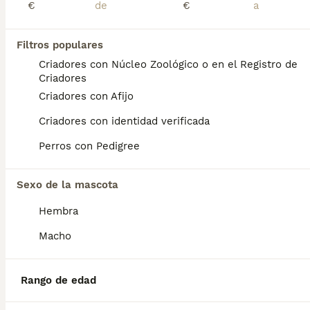
€
€
cachorro calidad compañia
Filtros populares
Criadores con Núcleo Zoológico o en el Registro de
Cavalier King Charles Spaniel
Criadores
7 semanas
1
Criadores con Afijo
Edad
Sexo
Criadores con identidad verificada
Cachorro tricolor macho de cria de rigurosa selección, ambos padres testados con certificados de salud al día. Interesados contactar por llamada telefonica.
Perros con Pedigree
Criador
Con Afijo
El Boalo
,
Madrid
(41.2km)
Sexo de la mascota
1
Hembra
Cavalier king
Macho
Cavalier King Charles Spaniel
13 semanas
2
1
1600 €
Rango de edad
Edad
Precio
Sexo