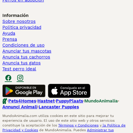
Perros en adopcion
Información
Sobre nosotros
Politica privacidad
Ayuda
Prensa
Condiciones de uso
Anunciar tus mascotas
Anuncia tus cachorros
Anuncia tus gatos
Test perro ideal
Pets4Homes
Hastnet
PuppyPlaats
MundoAnimalia
Annunci Animali
Lancaster Puppies
MundoAnimalia.com utiliza cookies en este sitio para mejorar tu
experiencia de usuario. El uso de este sitio web y otros servicios
constituye la aceptación de los
Términos y Condiciones
y
la Política de
Privacidad y Cookies
de MundoAnimalia. Puedes
Administrar tus