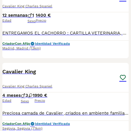
Cavalier King Charles Spaniel
12 semanas
1
1400 €
Edad
Precio
Sexo
ENTREGAMOS EL CACHORRO : CARTILLA VETERINARIA, VACUNACIÓN Y DESPARASITACIÓN AL DIA , MICROCHIP, GARANTIAS VIRICAS Y GENETICAS Y CERTIFICADO DE SALUD EMITIDO POR UN VETERINARIO. QUIENES SOMOS: En Von Martin nos enorgullece ser uno de los mejores criaderos de perros de raza en España miembro de la Real Sociedad Canina Española, especializado en razas Mini Toy y comprometidos con la excelencia, seriedad y profesionalismo basado en una profunda conexión y amor por los animales. Nuestra misión es criar y proporcionar a nuestros clientes compañeros caninos saludables, felices y bien socializados, basados en una profunda conexión y amor por los animales.
Criador
Con Afijo
Identidad Verificada
Madrid
,
Madrid
(13km)
8
Cavalier King
Cavalier King Charles Spaniel
4 meses
3
1
990 €
Edad
Precio
Sexo
Preciosa camada de Cavalier ,criados en ambiente familiar, en un entorno respetuoso y rodeados de naturaleza . Más de 15años de experiencia en cría y selección. Con núcleo zoológico propio . 677031944/ 650132470 Ven a vernos sin compromiso
Criador
Con Afijo
Identidad Verificada
Segovia
,
Segovia
(71km)