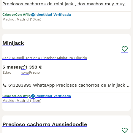
Preciosos cachorros de mini jack , dos machos muy muy toy . Mandamos a toda España por transporte propio . Puedes pagar contra rembolso cuando llegue el cachorrete a tu casa .
Criador
Con Afijo
Identidad Verificada
Madrid
,
Madrid
(13km)
22
Minijack
Jack Russell Terrier & Pinscher Miniatura Híbrido
5 meses
1
350 €
Edad
Precio
Sexo
📞 613283995 WhatsApp Preciosos cachorros de Minijack todo una belleza de machito Entregamos nuestros pequeños cachorritos con todas las garantías y cuidados necesarios , disponemos de núcleo zoológico para crianza y venta de nuestros cachorros . ✅Desparasitaciones y vacunas correspondientes a su edad . ✅Cartilla de vacunación . ✅Revisiones veterinarias . ✅Garantías víricas de 15 días . ✅Garantías genéticas de un año . Seriedad , confianza y bienestar animal son nuestra prioridad . También ofrecemos transporte propio para nuestros pequeños cachorros a toda la península , el pago lo podéis hacer contra reembolso . (con coste adicional) . Mandamos a toda España . Disponemos de varias razas Si no esta la raza que queréis llámanos , intentaremos encontrártela , trabajamos con los mejores criadores de España .
Criador
Con Afijo
Identidad Verificada
Madrid
,
Madrid
(13km)
4
Precioso cachorro Aussiedoodle