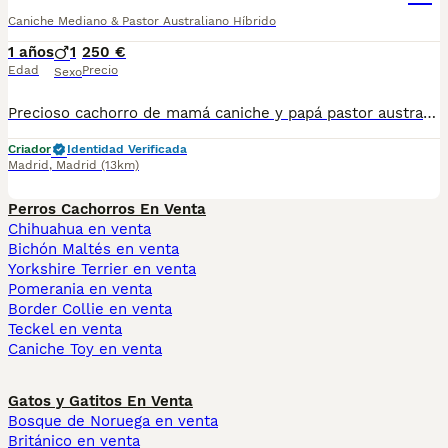
Caniche Mediano & Pastor Australiano Híbrido
1 años
1
250 €
Edad
Precio
Sexo
Precioso cachorro de mamá caniche y papá pastor australiano.. criado en familia.. vacunado y desparasitado..
Criador
Identidad Verificada
Madrid
,
Madrid
(13km)
Perros Cachorros En Venta
Chihuahua en venta
Bichón Maltés en venta
Yorkshire Terrier en venta
Pomerania en venta
Border Collie en venta
Teckel en venta
Caniche Toy en venta
Gatos y Gatitos En Venta
Bosque de Noruega en venta
Británico en venta