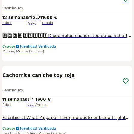
Caniche Toy
12 semanas
2
1
1600 €
Edad
Precio
Sexo
6️⃣2️⃣2️⃣9️⃣2️⃣7️⃣8️⃣1️⃣3️⃣Disponibles cachorritos de caniche toy. Criados en ambiente familiar. Se entregan vacunados, desparasitados, con cartilla sanitaria, microchip y contrato de garantía.
Criador
Identidad Verificada
Murcia
,
Murcia
(25.3km)
2
Cachorrita caniche toy roja
Caniche Toy
11 semanas
1
1600 €
Edad
Precio
Sexo
Escribid al WhatsApp, por favor, no suelo entrar a la plataforma para leer los mensajes. 697696207. Preciosa cachorrita toy rojita, muy cariñosa y juguetona. Se entrega desparasitada, vacunada, con chip, cartilla sanitaria y contrato de garantia.
Criador
Identidad Verificada
San Benito - Patiño
,
Murcia
(20.6km)