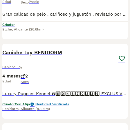
Edad
Precio
Sexo
Gran calidad de pelo , cariñoso y juguetón , revisado por el veterinario , con sus desparasita iones y vacunas al día
Criador
Elche
,
Alicante
(28.8km)
1
Caniche toy BENIDORM
Caniche Toy
4 meses
2
Edad
Sexo
Luxury Puppies Kennel ☎️6️⃣0️⃣4️⃣3️⃣7️⃣0️⃣3️⃣3️⃣9️⃣ EXCLUSIVOS CANICHES TOY .Somos centro canino y asesores caninos .PROFESIONALES 🤝. Todos nuestros cachorros se entregan con contrato y garantías . Luxury Puppies Kennel: Todos nuestros cachorros se entregan con contrato y previa reserva , siempre con garantías víricas y congenitas . Se entregan revisado veterinario * Contrato ,garantías víricas y congénitas 📝 * Cartilla sanitaria 🪪 * Vacunas al día .💉 * Revisión veterinaria 📋 *Informe previo a la entrega por el veterinario y exploración completa de tu cachorro ⛑️ que incluye : ✓collar cachorro 🐕 ✓ correa cachorro .🐕 ✓ juguete cachorro 🐕 correa y collar y jueguete ✓ pasaporte a nombre del nuevo propietario.📘 ✓ chip identificativo. 🏷️ ✓ Bolsa de pienso Tenemos también otras razas .Lulú pomerania ,bichón maltés coreano ,yorshire terrier ,chihuahua,caniches toy y enanos maltipoo apricot . Te buscamos tú cachorro por encargo .Haz tú reserva Pide tu cita📩 en el 604370339 Y dejanos tu contacto ☎️precios desde...Luxury Puppies Kennel ☎️6️⃣0️⃣4️⃣3️⃣7️⃣0️⃣3️⃣3️⃣9️⃣ Somos centro canino y asesores caninos .PROFESIONALES 🤝. Todos nuestros cachorros se entregan con contrato y garantías . Luxury Puppies Kennel: Todos nuestros cachorros se entregan con contrato y previa reserva , siempre con garantías víricas y congenitas . Se entregan revisado veterinario * Contrato ,garantías víricas y congénitas 📝 * Cartilla sanitaria 🪪 * Vacunas al día .💉 * Revisión veterinaria 📋 *Informe previo a la entrega por el veterinario y exploración completa de tu cachorro ⛑️ que incluye : ✓collar cachorro 🐕 ✓ correa cachorro .🐕 ✓ juguete cachorro 🐕 correa y collar y jueguete ✓ pasaporte a nombre del nuevo propietario.📘 ✓ chip identificativo. 🏷️ ✓ Bolsa de pienso Tenemos también otras razas .Lulú pomerania ,bichón maltés coreano ,yorshire terrier ,chihuahua,caniches toy y enanos maltipoo apricot . Te buscamos tú cachorro por encargo .Haz tú reserva Pide tu cita📩 en el 604370339 Y dejanos tu contacto ☎️precios desde...
Criador
Con Afijo
Identidad Verificada
Benidorm
,
Alicante
(87.9km)
1