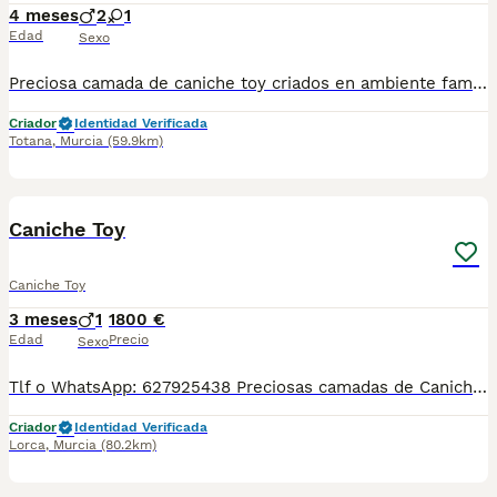
4 meses
2
1
Edad
Sexo
Preciosa camada de caniche toy criados en ambiente familiar con todas las vacunas y desparasitaciones al día. Se entrega con cartilla veterinaria y revisión veterinaria. Más info 722440707
Criador
Identidad Verificada
Totana
,
Murcia
(59.9km)
2
Caniche Toy
Caniche Toy
3 meses
1
1800 €
Edad
Precio
Sexo
Tlf o WhatsApp: 627925438 Preciosas camadas de Caniche Toy, se entregan con minimo de dos meses y medio de edad y sus vacunas correspondientes, desparasitados interna y externamente, pasaporte y microchip, contrato de compra y garantia de salud. preferiblemente recogida en mano pero también podemos entregar en toda España mediante transporte de alta calidad preparado para animales y con chofer particular con posibilidad de pago contra reembolso Llámanos o háblanos por whats app.
Criador
Identidad Verificada
Lorca
,
Murcia
(80.2km)
3