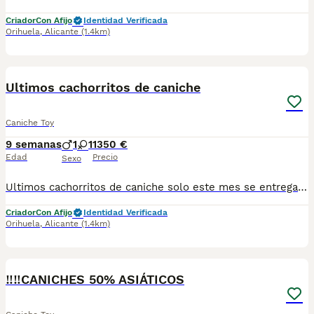
Criador
Con Afijo
Identidad Verificada
Orihuela
,
Alicante
(1.4km)
2
Ultimos cachorritos de caniche
Caniche Toy
9 semanas
1
1
1350 €
Edad
Precio
Sexo
Ultimos cachorritos de caniche solo este mes se entregan vacunados desparasitados y en perfectas condiciones solo gente amantes de la raza gracias
Criador
Con Afijo
Identidad Verificada
Orihuela
,
Alicante
(1.4km)
2
‼️‼️CANICHES 50% ASIÁTICOS