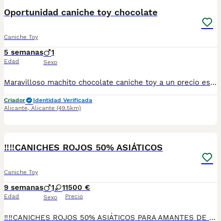
Oportunidad caniche toy chocolate
Caniche Toy
5 semanas
1
Edad
Sexo
Maravilloso machito chocolate caniche toy a un precio espectacular. Nacido y criado en familia con todos los cuidados y atenciones necesarias para que se desarrolle sano y feliz. Llamame o escribeme al numero 653037806 y te explico los detalles. No pierdas la oportunidad. ES451230000020 ES451230000020
Criador
Identidad Verificada
Alicante
,
Alicante
(49.5km)
2
‼️‼️CANICHES ROJOS 50% ASIÁTICOS
Caniche Toy
9 semanas
1
1
1500 €
Edad
Precio
Sexo
‼️‼️CANICHES ROJOS 50% ASIÁTICOS PARA AMANTES DE LA RAZA MUY BUENA CALIDAD,LISTOS PARA ENTREGAR CRIADOS EN AMBIENTE FAMILIAR SE ENTREGAN CON SUS VACUNAS CORRESPONDIENTES ASU EDAD DESPARACITADOS Y REVISADOS POR EL VETERINARIO PREGUNTEN SIN COMPROMISO TODAS SUS DUDAS.