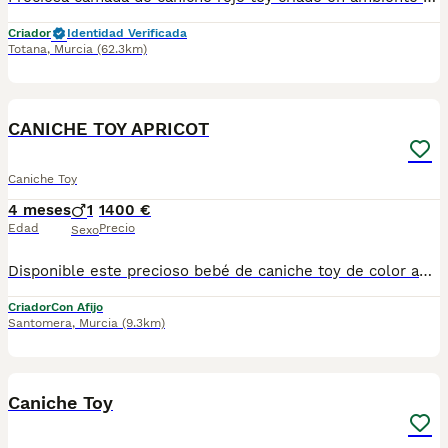
Criador
Identidad Verificada
Totana
,
Murcia
(62.3km)
6
CANICHE TOY APRICOT
Caniche Toy
4 meses
1
1400 €
Edad
Precio
Sexo
Disponible este precioso bebé de caniche toy de color apricot es un machito y es muy cariñoso, si estás interesado contacta con nosotros
Criador
Con Afijo
Santomera
,
Murcia
(9.3km)
4
1
Caniche Toy