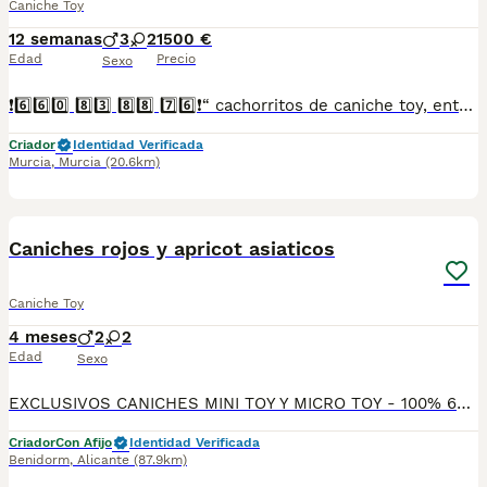
Caniche Toy
12 semanas
3
2
1500 €
Edad
Precio
Sexo
❗6️⃣6️⃣0️⃣ 8️⃣3️⃣ 8️⃣8️⃣ 7️⃣6️⃣❗“ cachorritos de caniche toy, entregamos vacunados desparasitados con cartilla veterinaria, microchip y contrato de garantia de compra..”
Criador
Identidad Verificada
Murcia
,
Murcia
(20.6km)
1
Caniches rojos y apricot asiaticos
Caniche Toy
4 meses
2
2
Edad
Sexo
EXCLUSIVOS CANICHES MINI TOY Y MICRO TOY - 100% 604370339 🐩 ​Descubre la máxima expresión de la belleza en la raza con nuestras espectaculares camadas de Caniche Toy con alta genética asiática (Línea Coreana / Teddy Bear) al 50% y 75%. ​Olvídate de los caniches tradicionales; estos cachorros cuentan con la morfología asiática más cotizada del mundo: morros extremadamente chatos, ojos enormes y redondos, patitas súper cortas y cuerpos ultracompactos que mantienen el tamaño de cachorro durante toda su vida. ​🇨🇳🇰🇷 GENÉTICA EXCLUSIVA SELECCIONADA: ​Línea 50% y 75% Asiática: Morfología "tipo peluche" garantizada con fisonomía de oso. ​Colores Premium: Rojo Intenso (Red) y Apricot (Albaricoque) limpios y brillantes. ​Calidad de pelo: Rizo perfecto, denso y algodonoso. Raza 100% hipoalergénica ​Origen: Cría nacional y responsable en ambiente familiar. Rechaza importaciones. ​📋 SALUD Y DOCUMENTACIÓN DE PRIMERA: ​Cartilla oficial sanitaria de veterinario colegiado en España. ​Vacunación completa acorde a su edad y microchip obligatorio implantado. ​Desparasitados rigurosamente de forma interna y externa. ​Garantías por escrito: Contrato legal con garantías víricas y genéticas/hereditarias. ​Son cachorros criados con un temperamento alegre, extremadamente inteligentes, limpios y muy equilibrados. ​📲 TRANSPARENCIA Y SERIEDAD ABSOLUTA. No te dejes engañar con fotos falsas. Te enviamos vídeos actuales y reales por WhatsApp de los cachorros disponibles y de los padres. Posibilidad de venir a verlos en mano o envío a toda España mediante transporte especializado autorizado. ¡Contáctanos ya! ​Palabras clave para el buscador (SEO): caniche toy, caniche mini toy, caniche asiatico, caniche coreano, caniche teddy bear, caniche rojo, caniche toy red, caniche apricot, caniche nacional, comprar caniche toy, caniche micro toy, caniche toy miniatura. https://breedregistry.emergent.host/
Criador
Con Afijo
Identidad Verificada
Benidorm
,
Alicante
(87.9km)