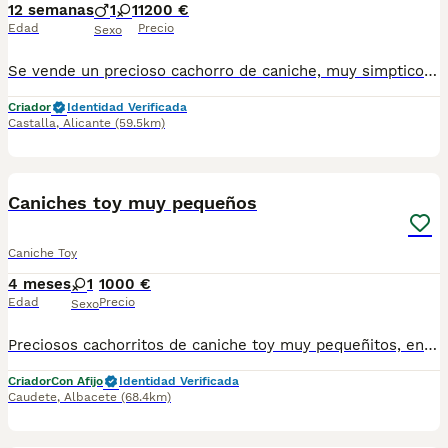
12 semanas
1
1
1200 €
Edad
Precio
Sexo
Se vende un precioso cachorro de caniche, muy simptico y cariñoso. Se entrega con todas las vacunas al dia, desparasitado, con chip y garabtia virica. Desde 1200€
Criador
Identidad Verificada
Castalla
,
Alicante
(59.5km)
3
Caniches toy muy pequeños
Caniche Toy
4 meses
1
1000 €
Edad
Precio
Sexo
Preciosos cachorritos de caniche toy muy pequeñitos, en negro, apricot y chocolate, excelente calidad de pelo y magnífico carácter, gracias a su perfecta sociabilización, criados con niños. Desde 1300e
Criador
Con Afijo
Identidad Verificada
Caudete
,
Albacete
(68.4km)
2