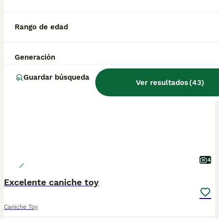
Criador
Identidad Verificada
Lorca
,
Murcia
(80.3km)
Rango de edad
Generación
BOOST
Guardar búsqueda
Ver resultados
(
43
)
4
Excelente caniche toy
Caniche Toy