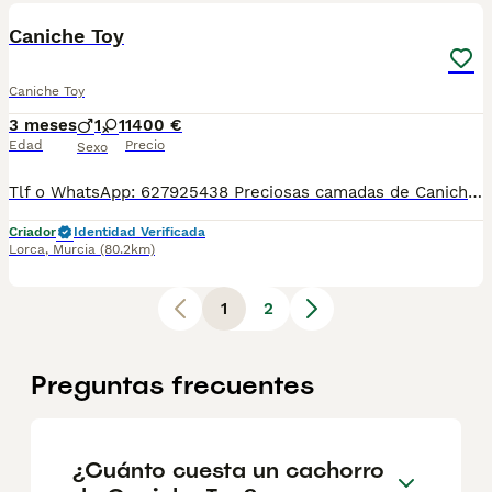
Caniche Toy
Caniche Toy
3 meses
1
1
1400 €
Edad
Precio
Sexo
Tlf o WhatsApp: 627925438 Preciosas camadas de Caniche Toy, se entregan con minimo de dos meses y medio de edad y sus vacunas correspondientes, desparasitados interna y externamente, pasaporte y microchip, contrato de compra y garantia de salud. preferiblemente recogida en mano pero también podemos entregar en toda España mediante transporte de alta calidad preparado para animales y con chofer particular con posibilidad de pago contra reembolso Llámanos o háblanos por whats app.
Criador
Identidad Verificada
Lorca
,
Murcia
(80.2km)
1
2
Preguntas frecuentes
¿Cuánto cuesta un cachorro