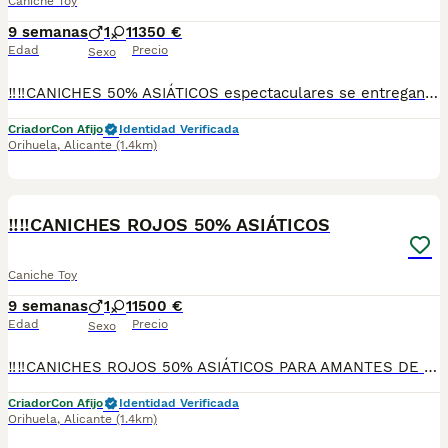
Caniche Toy
9 semanas
1
1
1350 €
Edad
Precio
Sexo
‼️‼️CANICHES 50% ASIÁTICOS espectaculares se entregan vacunados desparasitados cria familiar solo gente amantes de la raza
Criador
Con Afijo
Identidad Verificada
Orihuela
,
Alicante
(1.4km)
5
‼️‼️CANICHES ROJOS 50% ASIÁTICOS
Caniche Toy
9 semanas
1
1
1500 €
Edad
Precio
Sexo
‼️‼️CANICHES ROJOS 50% ASIÁTICOS PARA AMANTES DE LA RAZA MUY BUENA CALIDAD,LISTOS PARA ENTREGAR CRIADOS EN AMBIENTE FAMILIAR SE ENTREGAN CON SUS VACUNAS CORRESPONDIENTES ASU EDAD DESPARACITADOS Y REVISADOS POR EL VETERINARIO PREGUNTEN SIN COMPROMISO TODAS SUS DUDAS.
Criador
Con Afijo
Identidad Verificada
Orihuela
,
Alicante
(1.4km)