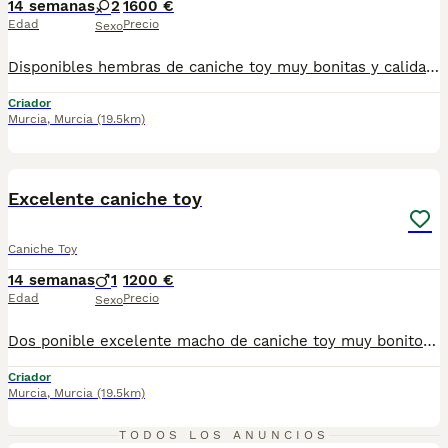
14 semanas
2
1600 €
Edad
Precio
Sexo
Disponibles hembras de caniche toy muy bonitas y calidad de pelo. Se entregan vacunadas desparasitadas y con cartilla sanitaria
Criador
Murcia
,
Murcia
(19.5km)
1
BOOST
Excelente caniche toy
Caniche Toy
14 semanas
1
1200 €
Edad
Precio
Sexo
Dos ponible excelente macho de caniche toy muy bonito y mucha calidad de pelo. Se entrega vacunado desparasitado y con cartilla sanitaria
Criador
Murcia
,
Murcia
(19.5km)
1
TODOS LOS ANUNCIOS