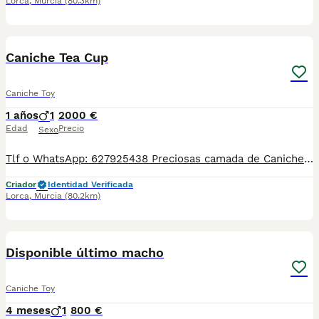
Lorca
,
Murcia
(80.3km)
1
Caniche Tea Cup
Caniche Toy
1 años
1
2000 €
Edad
Precio
Sexo
Tlf o WhatsApp: 627925438 Preciosas camada de Caniche Toy, se entregan con minimo de dos meses y medio de edad y sus vacunas correspondientes, desparasitados interna y externamente, pasaporte y microchip, contrato de compra y garantia de salud. preferiblemente recogida en mano pero también podemos entregar en toda España mediante transporte de alta calidad preparado para animales y con chofer particular con posibilidad de pago contra reembolso Llámanos o háblanos por whats app.
Criador
Identidad Verificada
Lorca
,
Murcia
(80.2km)
3
Disponible último macho
Caniche Toy
4 meses
1
800 €