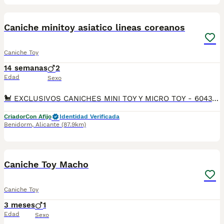
1
Caniche minitoy asiatico lineas coreanos
Caniche Toy
14 semanas
2
Edad
Sexo
​🐩 EXCLUSIVOS CANICHES MINI TOY Y MICRO TOY - 604370339 🐩 ​Descubre la máxima expresión de la belleza en la raza con nuestras espectaculares camadas de Caniche Toy con alta genética asiática (Línea Coreana / Teddy Bear) al 50% y 75%. ​Tabien caniches europeos .Estos cachorros cuentan con la morfología asiática más cotizada del mundo: morros extremadamente chatos, ojos enormes y redondos, patitas súper cortas y cuerpos ultracompactos que mantienen el tamaño de cachorro durante toda su vida. ​🇨🇳🇰🇷 GENÉTICA EXCLUSIVA SELECCIONADA: ​Línea 50% y 75% Asiática: Morfología "tipo peluche" garantizada con fisonomía de oso. ​Colores Premium: Rojo Intenso (Red) y Apricot (Albaricoque) limpios y brillantes. ​Calidad de pelo: Rizo perfecto, denso y algodonoso. Raza 100% hipoalergénica ​Origen: Cría 100% nacional y responsable en ambiente familiar. ​📋 SALUD Y DOCUMENTACIÓN DE PRIMERA: ​Cartilla oficial sanitaria de veterinario colegiado en España. ​Vacunación completa acorde a su edad y microchip obligatorio implantado. ​Desparasitados rigurosamente de forma interna y externa. ​Garantías por escrito: Contrato legal con garantías víricas y genéticas/hereditarias. ​Son cachorros criados con un temperamento alegre, extremadamente inteligentes, limpios y muy equilibrados. ​📲 TRANSPARENCIA Y SERIEDAD ABSOLUTA. No te dejes engañar con fotos falsas. Te enviamos vídeos actuales y reales por WhatsApp de los cachorros disponibles y de los padres. Posibilidad de venir a verlos en mano o envío a toda España mediante transporte especializado autorizado. ¡Contáctanos ya! ​Palabras clave para el buscador caniche asiatico, caniche coreano, caniche teddy bear, caniche rojo, caniche toy red, caniche apricot, caniche nacional, comprar caniche toy, caniche micro toy, caniche toy miniatura. Benidorm,Alicante,Valencia,Elche,Altea,Calpe,morirá,ondara,,torrevieja ,Denia,Gandía ,Castellón,Murcia,madrid ,barcelona ,ibiza ,Mallorca ,Almería.
Criador
Con Afijo
Identidad Verificada
Benidorm
,
Alicante
(87.9km)
19
1
Caniche Toy Macho
Caniche Toy
3 meses
1
Edad
Sexo