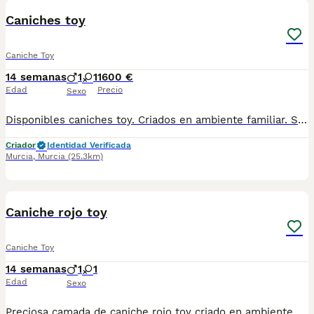
Caniches toy
Caniche Toy
14 semanas
1
1
1600 €
Edad
Precio
Sexo
Disponibles caniches toy. Criados en ambiente familiar. Se entregan vacunados, desparasitados, con cartilla sanitaria, microchip y contrato de garantía
Criador
Identidad Verificada
Murcia
,
Murcia
(25.3km)
1
Caniche rojo toy
Caniche Toy
14 semanas
1
1
Edad
Sexo
Preciosa camada de caniche rojo toy criado en ambiente familiar con todas las vacunas y desparasitaciones al día. Se entrega con cartilla veterinaria y revisión veterinaria. Más info 722440707