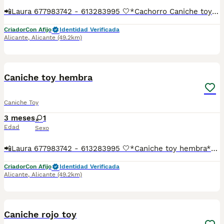
📲Laura 677983742 - 613283995 🤍*Cachorro Caniche toy macho*🤍 ¿Buscas un nuevo compañero para tu hogar? ❤️ Tenemos preciosos cachorros listos para encontrar una familia responsable. ✅ Vacunados ✅ Desparasitados ✅ Cartilla sanitaria ✅ Garantías incluidas ✅ Máxima atención y cuidado Se hacen envíos a toda España: Andalucía: Almería, Cádiz, Córdoba, Granada, Huelva, Jaén, Málaga, Sevilla.Aragón: Huesca, Teruel, Zaragoza.Asturias: Oviedo.Baleares: Palma.Canarias: Las Palmas de Gran Canaria, Santa Cruz de Tenerife.Cantabria: Santander.Castilla-La Mancha: Albacete, Ciudad Real, Cuenca, Guadalajara, Toledo.Castilla y León: Ávila, Burgos, León, Palencia, Salamanca, Segovia, Soria, Valladolid, Zamora.Cataluña: Barcelona, Gerona (Girona), Lérida (Lleida), Tarragona.Comunidad Valenciana: Alicante, Castellón de la Plana, Valencia.Extremadura: Badajoz, Cáceres.Galicia: La Coruña (A Coruña), Lugo, Orense (Ourense), Pontevedra.La Rioja: Logroño.Madrid: Madrid.Murcia: Murcia.Navarra: Pamplona.País Vasco: Bilbao (Vizcaya), San Sebastián (Guipúzcoa), Vitoria (Álava). 🐾 Cachorros sanos, sociables y criados con mucho cariño. 📲 ¡Pregunta sin compromiso por disponibilidad, fotos y precios por mensaje privado!
Criador
Con Afijo
Identidad Verificada
Alicante
,
Alicante
(49.2km)
18
1
Caniche toy hembra
Caniche Toy
3 meses
1
Edad
Sexo
📲Laura 677983742 - 613283995 🤍*Caniche toy hembra*🤍 ¿Buscas un nuevo compañero para tu hogar? ❤️ Tenemos preciosos cachorros listos para encontrar una familia responsable. ✅ Vacunados ✅ Desparasitados ✅ Cartilla sanitaria ✅ Garantías incluidas ✅ Máxima atención y cuidado Se hacen envíos a toda España: Andalucía: Almería, Cádiz, Córdoba, Granada, Huelva, Jaén, Málaga, Sevilla.Aragón: Huesca, Teruel, Zaragoza.Asturias: Oviedo.Baleares: Palma.Canarias: Las Palmas de Gran Canaria, Santa Cruz de Tenerife.Cantabria: Santander.Castilla-La Mancha: Albacete, Ciudad Real, Cuenca, Guadalajara, Toledo.Castilla y León: Ávila, Burgos, León, Palencia, Salamanca, Segovia, Soria, Valladolid, Zamora.Cataluña: Barcelona, Gerona (Girona), Lérida (Lleida), Tarragona.Comunidad Valenciana: Alicante, Castellón de la Plana, Valencia.Extremadura: Badajoz, Cáceres.Galicia: La Coruña (A Coruña), Lugo, Orense (Ourense), Pontevedra.La Rioja: Logroño.Madrid: Madrid.Murcia: Murcia.Navarra: Pamplona.País Vasco: Bilbao (Vizcaya), San Sebastián (Guipúzcoa), Vitoria (Álava). 🐾 Cachorros sanos, sociables y criados con mucho cariño. 📲 ¡Pregunta sin compromiso por disponibilidad, fotos y precios por mensaje privado!
Criador
Con Afijo
Identidad Verificada
Alicante
,
Alicante
(49.2km)
1
Caniche rojo toy