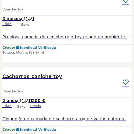
Caniche Toy
3 meses
1
1
Edad
Sexo
Preciosa camada de caniche rojo toy criado en ambiente familiar con todas las vacunas y desparasitaciones al día. Se entrega con cartilla veterinaria y revisión veterinaria. Más info WhatsApp al 722440707
Criador
Identidad Verificada
Totana
,
Murcia
(59.9km)
2
Cachorros caniche toy
Caniche Toy
2 años
1
1
1200 €
Edad
Precio
Sexo
Dispongo de camada de cachorros toy de varios colores y tamaño, soy criador profesional, se entregan con toda documentacion al día y garantía, Para mas información me pueden contactar al tlf 627925438
Criador
Identidad Verificada