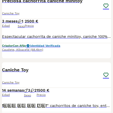
Preciosa cachorrita caniche minitoy
Caniche Toy
3 meses
1
2500 €
Edad
Precio
Sexo
Espectacular cachorrita de caniche minitoy, caniche 100% linea europea, tamaño muy diminuto, con muy buena calidad de pelo y un cara preciosa, negra azabache, portadora de chocolate, magnífico carácter gracias a su perfecta sociabilización, lista para entregar con vacunas al día.
Criador
Con Afijo
Identidad Verificada
Caudete
,
Albacete
(68.4km)
5
Caniche Toy
Caniche Toy
14 semanas
3
2
1500 €
Edad
Precio
Sexo
❗6️⃣6️⃣0️⃣ 8️⃣3️⃣ 8️⃣8️⃣ 7️⃣6️⃣❗“ cachorritos de caniche toy, entregamos vacunados desparasitados con cartilla veterinaria, microchip,pasaporte y contrato de garantia de compra..”