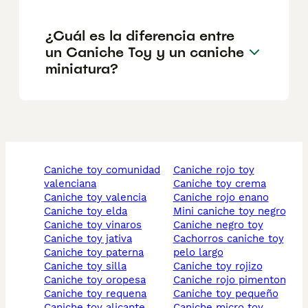
¿Cuál es la diferencia entre
un Caniche Toy y un caniche
miniatura?
caniche toy comunidad
caniche rojo toy
valenciana
caniche toy crema
caniche toy valencia
caniche rojo enano
caniche toy elda
mini caniche toy negro
caniche toy vinaros
caniche negro toy
caniche toy jativa
cachorros caniche toy
caniche toy paterna
pelo largo
caniche toy silla
caniche toy rojizo
caniche toy oropesa
caniche rojo pimenton
caniche toy requena
caniche toy pequeño
caniche toy alicante
caniche micro toy