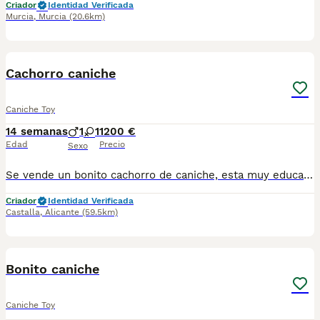
Criador
Identidad Verificada
Murcia
,
Murcia
(20.6km)
1
PRO
Cachorro caniche
Caniche Toy
14 semanas
1
1
1200 €
Edad
Precio
Sexo
Se vende un bonito cachorro de caniche, esta muy educado y es muy cariñoso. Se entrega con las vacunas al dia, desparasitado, con chip y pasaporte.
Criador
Identidad Verificada
Castalla
,
Alicante
(59.5km)
1
PRO
Bonito caniche
Caniche Toy