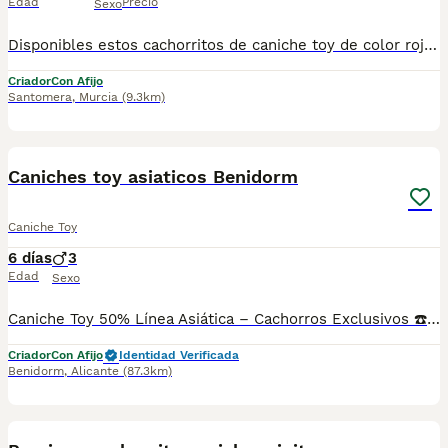
Edad
Precio
Sexo
Disponibles estos cachorritos de caniche toy de color rojo, son una monada y están deseando irse a un hogar si quieres que sea el tuyo contacta con nosotros
Criador
Con Afijo
Santomera
,
Murcia
(9.3km)
1
Caniches toy asiaticos Benidorm
Caniche Toy
6 días
3
Edad
Sexo
Caniche Toy 50% Línea Asiática – Cachorros Exclusivos ☎️604370339 Disponibles preciosos Caniches Toy 50% línea asiática, seleccionados por su excelente genética, belleza, carácter equilibrado y calidad. 🐶 Listos para entregar a finales de septiembre Somos Centro Canino Autorizado con Núcleo Zoológico, especializados en la cría responsable de razas pequeñas. Nuestros cachorros se entregan con: ✔ Microchip. ✔ Pasaporte y cartilla veterinaria. ✔ Vacunas y desparasitaciones correspondientes a su edad. ✔ Revisión veterinaria completa. ✔ Contrato de compraventa con todas las garantías. ✔ Factura. ✔ Asesoramiento personalizado antes y después de la entrega. Criamos en un entorno familiar, prestando especial atención a la socialización temprana para que cada cachorro llegue perfectamente preparado para integrarse en su nuevo hogar. 📞 Solicita fotos, vídeos e información sin compromiso. Atención personalizada con cita previa.
Criador
Con Afijo
Identidad Verificada
Benidorm
,
Alicante
(87.3km)
2