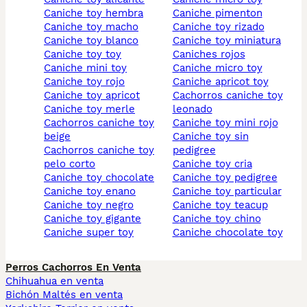
caniche toy hembra
caniche pimenton
caniche toy macho
caniche toy rizado
caniche toy blanco
caniche toy miniatura
caniche toy toy
caniches rojos
caniche mini toy
caniche micro toy
caniche toy rojo
caniche apricot toy
caniche toy apricot
cachorros caniche toy
caniche toy merle
leonado
cachorros caniche toy
caniche toy mini rojo
beige
caniche toy sin
cachorros caniche toy
pedigree
pelo corto
caniche toy cria
caniche toy chocolate
caniche toy pedigree
caniche toy enano
caniche toy particular
caniche toy negro
caniche toy teacup
caniche toy gigante
caniche toy chino
caniche super toy
caniche chocolate toy
Perros Cachorros En Venta
Chihuahua en venta
Bichón Maltés en venta