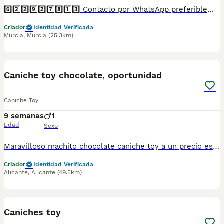
6️⃣2️⃣2️⃣9️⃣2️⃣7️⃣8️⃣1️⃣3️⃣ Contacto por WhatsApp preferiblemente Disponible camada de caniches toy. Criados en ambiente familiar y muy cuidados. Se entregan vacunados, desparasitados, con cartilla sanitaria, microchip y contrato de garantía
Criador
Identidad Verificada
Murcia
,
Murcia
(25.3km)
1
Caniche toy chocolate, oportunidad
Caniche Toy
9 semanas
1
Edad
Sexo
Maravilloso machito chocolate caniche toy a un precio espectacular. Nacido y criado en familia con todos los cuidados y atenciones necesarias para que se desarrolle sano y feliz. Llamame o escribeme al numero 653037806 y te explico los detalles. No pierdas la oportunidad.
Criador
Identidad Verificada
Alicante
,
Alicante
(49.5km)
2
Caniches toy