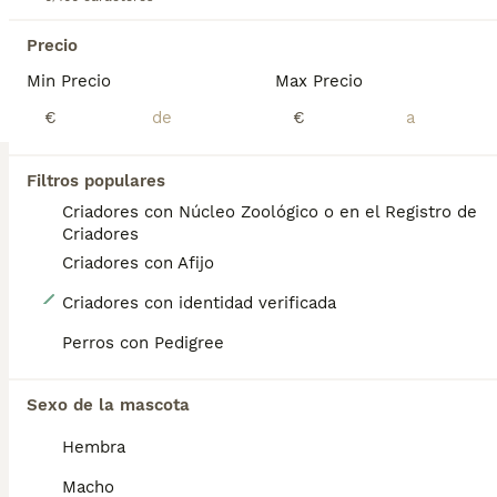
Precio
BOOST
Min Precio
Max Precio
€
€
Filtros populares
Criadores con Núcleo Zoológico o en el Registro de
Criadores
Criadores con Afijo
4
Criadores con identidad verificada
Caniche Toy Roja
Perros con Pedigree
Caniche Toy
Sexo de la mascota
8 semanas
2
3
2000 €
Hembra
Edad
Precio
Sexo
Macho
En La Villa de Roma damos la bienvenida a familias que buscan algo mas que un perrito: un compañero de vida. Disponemos de estos preciosos caniches Nacido en un entorno familiar, rodeado de cariño, estimulación y cuidados desde el primer día. Tiene un carácter dulce, equilibrada y está acostumbrada a la convivencia con personas y otros perritos. Se entrega con: • Vacunas al día • Desparasitación interna y externa • Cartilla veterinaria • Microchip • Certificado de salud • Guía de adaptación y cuidados personalizada Sus papás son Caniche Toy de excelente línea, sanos y amorosos. Criamos en casa con respeto, sin jaulas ni prisas. Solo para familias responsables que valoren el amor y el bienestar por encima de todo. Estamos en Lorca (Murcia). Entrega en mano con todo el cariño del mundo. • Escribenos sin compromiso, estaremos encantados de contarte más sobre estos pequeños