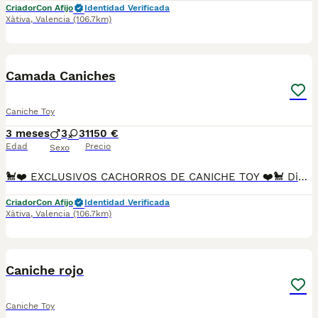
Criador
Con Afijo
Identidad Verificada
Xàtiva
,
Valencia
(106.7km)
6
Camada Caniches
Caniche Toy
3 meses
3
3
1150 €
Edad
Precio
Sexo
🐩❤️ EXCLUSIVOS CACHORROS DE CANICHE TOY ❤️🐩 Disponibles preciosos cachorros de Caniche Toy, criados con dedicación y cariño en un entorno familiar, donde reciben una atención constante para garantizar una excelente socialización y adaptación. ✨ Entrega con: ✅ Pedigree ✅ Vacunas correspondientes a su edad ✅ Desparasitación al día ✅ Revisión veterinaria ✅ Garantías sanitarias ✅ Socialización temprana Somos criadores responsables con Núcleo Zoológico autorizado, comprometidos con la salud, el carácter y la calidad de nuestros ejemplares. 🏆 Los padres participan habitualmente en exposiciones y concursos caninos, obteniendo excelentes puntuaciones y destacando por su belleza, estructura, temperamento y fidelidad al estándar de la raza. 🐾 Criados en casa y acostumbrados al contacto diario con personas. 🐾 Carácter alegre, inteligente y muy cariñoso. 🐾 Ideales para compañía y vida familiar. El Caniche Toy es una de las razas más inteligentes del mundo, destacando por su facilidad de aprendizaje, elegancia y gran apego a su familia. 💶 Precio: desde 1.150 € hasta 1.800 €, según el ejemplar y sus características. 📸 Disponemos de fotografías, vídeos e información detallada de los cachorros y sus progenitores. 📩 Contacta sin compromiso para más información o para concertar una visita. Buscamos familias responsables que ofrezcan a nuestros pequeños un hogar lleno de cariño y cuidados.
Criador
Con Afijo
Identidad Verificada
Xàtiva
,
Valencia
(106.7km)
2
Caniche rojo
Caniche Toy