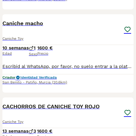
2
Caniche macho
Caniche Toy
10 semanas
1
1600 €
Edad
Precio
Sexo
Escribid al WhatsApp, por favor, no suelo entrar a la plataforma para leer los mensajes. 697696207. Precioso cachorrito caniche, se entrega vacunado, desparasitado, con chip, cartilla sanitaria y contrato de garantía.
Criador
Identidad Verificada
San Benito - Patiño
,
Murcia
(20.6km)
4
CACHORROS DE CANICHE TOY ROJO
Caniche Toy
13 semanas
3
1600 €