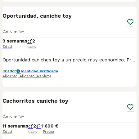
1
Oportunidad, caniche toy
Caniche Toy
9 semanas
2
Edad
Sexo
Oportunidad caniches toy a un precio muy economico. Preciosa camada familiar de caniche toy, precio real. Cachorritos nacidos y criados en familia con todos los cuidados y atenciones que esta maravillosa raza necesita. Autenticos muñequitos disponibles en distintos colores, rojo, apricot, negro y chocolate. El precio va en funcion del color. Entrega a domicilio a toda España. Llamame o escribeme 653037806, y te explico los detalles con mucho gusto, fotos reales de nuestros cachorritos. Seriedad. Visita la web micachorro.es y siguenos en tik tok e instagram para estar al dia de las novedades. ES451230000020
Criador
Identidad Verificada
Alicante
,
Alicante
(49.5km)
1
Cachorritos caniche toy
Caniche Toy
11 semanas
2
1
1600 €
Edad
Precio
Sexo