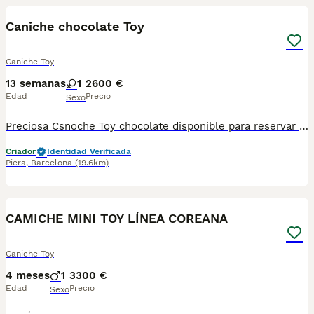
Caniche chocolate Toy
Caniche Toy
13 semanas
1
2600 €
Edad
Precio
Sexo
Preciosa Csnoche Toy chocolate disponible para reservar . Centro Canino Vallbonica es mucho más que un centro de cría , es una familia comprometida con el bienestar animal y la cria responsable, siendo Criadores directos, sin intermediarios, con más de 20 años de experiencia. Apostamos por la cría responsable y una cuidada selección por ello todos nuestros bebés nacen y se crían en nuestras instalaciones , asegurando así un correcto desarrollo y una magnífica socialización, consiguiendo en cada ejemplar un carácter juguetón y extrovertido algo primordial para su adaptación como un miembro más en tu familia . Se entregan con el carnet de vacunas con el plan correspondiente a su edad , desparasitados y microchip implantado y activado en registro de Anicom. Facilitamos junto al cachorro contrato de compra con garantías víricas de 15 días y congénitas de 1 año . Contamos con un gran equipo de profesionales entre los que se encuentran educadores, auxiliares y Veterinarios ofreciendo los controles sanitarios necesarios así como continua vigilancia asegurando su bienestar . Hacemos envíos a toda España con empresa de transporte privado, proporcionando un viaje confortable y ofreciendo las atenciones necesarias a nuestros bebés . Si estás interesado en alguno de nuestros ejemplares solicita información sin compromiso al 722269698 . También atendemos vía WhatsApp . PRECIO REAL ( incluye el IVA) .
Criador
Identidad Verificada
Piera
,
Barcelona
(19.6km)
5
CAMICHE MINI TOY LÍNEA COREANA
Caniche Toy
4 meses
1
3300 €
Edad
Precio
Sexo