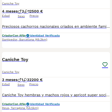
Caniche Toy
4 meses
3
1
2500 €
Edad
Precio
Sexo
Preciosos cachorros nacionales criados en ambiente familiar disponibles de raza caniche . Se entregan con su carnet de primo vacunación, las vacunas correspondientes a su edad, desparasitados interna y externamente, con microchip implantado. Se realiza un contrato en el que incluye garantía vírica de 15 días y una garantía congénita de un año desde el día de la entrega del cachorro. Nos comprometemos 100% con la salud de nuestros pequeños. Núcleo zoológico B2500604. Para más información/imagenes o consultas sin compromiso al número de teléfono 722788399 o al 932514529.
Criador
Con Afijo
Identidad Verificada
Santpedor
,
Barcelona
(49.3km)
5
1
Caniche Toy
Caniche Toy
3 meses
1
3
2200 €
Edad
Precio
Sexo
Caniche Toy hembras y machos rojos y apricot super sociables criados en ambiente familiar con cartilla sanitaria vacuna chip desparasitación con contrato de garantía víricas y congenitas
Criador
Con Afijo
Identidad Verificada
Reus
,
Tarragona
(54.5km)