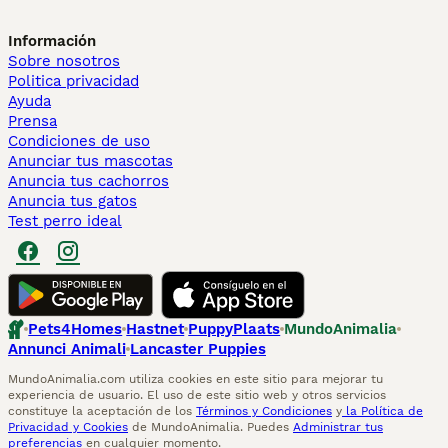
Información
Sobre nosotros
Politica privacidad
Ayuda
Prensa
Condiciones de uso
Anunciar tus mascotas
Anuncia tus cachorros
Anuncia tus gatos
Test perro ideal
Pets4Homes
Hastnet
PuppyPlaats
MundoAnimalia
Annunci Animali
Lancaster Puppies
MundoAnimalia.com utiliza cookies en este sitio para mejorar tu
experiencia de usuario. El uso de este sitio web y otros servicios
constituye la aceptación de los
Términos y Condiciones
y
la Política de
Privacidad y Cookies
de MundoAnimalia. Puedes
Administrar tus
preferencias
en cualquier momento.