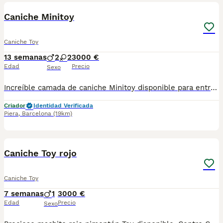
Caniche Minitoy
Caniche Toy
13 semanas
2
2
3000 €
Edad
Precio
Sexo
Increíble camada de caniche Minitoy disponible para entregar. Centro Canino Vallbonica es mucho más que un centro de cría , es un equipo amante de los animales y apasionados con su trabajo y muy comprometidos con el bienestar animal. Somos Criadores directos, sin intermediarios, con más de 20 años de experiencia y Apostamos por una cría responsable y una cuidada selección de nuestros progenitores. TODOS nuestros bebés nacen y se crían en nuestras instalaciones rodeados de naturaleza y cariño , asegurando así un correcto desarrollo y una magnífica socialización, consiguiendo en cada ejemplar un carácter juguetón y extrovertido algo primordial para su adaptación como un miembro más en tu familia . Se entregan con carnet de vacunas correspondiente a su edad , desparasitados y microchip implantado y activado en registro de Anicom. Facilitamos junto al cachorro contrato de compra con garantías víricas de 15 días y congénitas de 1 año . Contamos con un gran equipo de profesionales entre los que se encuentran educadores, auxiliares y Veterinarios ofreciendo los controles sanitarios necesarios así como continua vigilancia asesorándote durante todos el proceso y al llegar a casa. Hacemos envíos a toda España con empresa de transporte privado, proporcionando un viaje confortable y ofreciendo las atenciones necesarias a nuestros bebés . Nuestros precios son REALES ( incluye el IVA) y sin sorpresas finales . Si estás interesado en alguno de nuestros ejemplares solicita información sin compromiso. También atendemos vía WhatsApp ☎️722269698 - 722374274 📍Piera (Barcelona)
Criador
Identidad Verificada
Piera
,
Barcelona
(19km)
2
1
Caniche Toy rojo
Caniche Toy
7 semanas
1
3000 €
Edad
Precio
Sexo