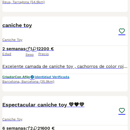
Reus
,
Tarragona
(54.9km)
7
caniche toy
Caniche Toy
2 semanas
1
1
2200 €
Edad
Precio
Sexo
Excelente camada de caniche toy , cachorros de color rojo intenso, padres de líneas muy selectas y con los mejores pedigríes del momento 📞INFORMO 689810407📞
Criador
Con Afijo
Identidad Verificada
Barcelona
,
Barcelona
(35.9km)
6
Espectacular caniche toy 💛🧡💛
Caniche Toy
6 semanas
2
2
1600 €