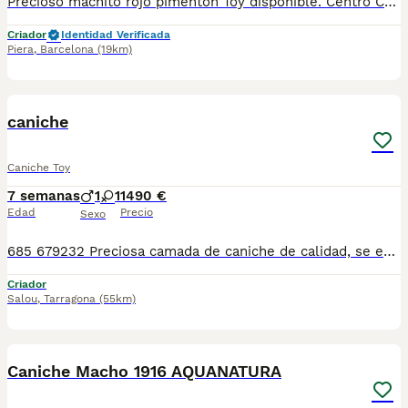
Precioso machito rojo pimentón Toy disponible. Centro Canino Vallbonica es mucho más que un centro de cría , es un equipo amante de los animales y apasionados con su trabajo y muy comprometidos con el bienestar animal. Somos Criadores directos, sin intermediarios, con más de 20 años de experiencia y Apostamos por una cría responsable y una cuidada selección de nuestros progenitores. TODOS nuestros bebés nacen y se crían en nuestras instalaciones rodeados de naturaleza y cariño , asegurando así un correcto desarrollo y una magnífica socialización, consiguiendo en cada ejemplar un carácter juguetón y extrovertido algo primordial para su adaptación como un miembro más en tu familia . Se entregan con carnet de vacunas correspondiente a su edad , desparasitados y microchip implantado y activado en registro de Anicom. Facilitamos junto al cachorro contrato de compra con garantías víricas de 15 días y congénitas de 1 año . Contamos con un gran equipo de profesionales entre los que se encuentran educadores, auxiliares y Veterinarios ofreciendo los controles sanitarios necesarios así como continua vigilancia asesorándote durante todos el proceso y al llegar a casa. Hacemos envíos a toda España con empresa de transporte privado, proporcionando un viaje confortable y ofreciendo las atenciones necesarias a nuestros bebés . Nuestros precios son REALES ( incluye el IVA) y sin sorpresas finales . Si estás interesado en alguno de nuestros ejemplares solicita información sin compromiso. También atendemos vía WhatsApp ☎️722269698 - 722374274 📍Piera (Barcelona)
Criador
Identidad Verificada
Piera
,
Barcelona
(19km)
1
caniche
Caniche Toy
7 semanas
1
1
1490 €
Edad
Precio
Sexo
685 679232 Preciosa camada de caniche de calidad, se entregan con minimo de dos meses y medio de edad y sus vacunas correspondientes, desparasitados interna y externamente, pasaporte y microchip, contrato de garantia de salud. preferiblemente recogida en mano pero también podemos entregar en toda España mediante transporte de alta calidad preparado para animales y con chofer particular con posibilidad de pago contra reembolso Llámanos o háblanos por whats app, Teléfono 685 679 232
Criador
Salou
,
Tarragona
(55km)
8
1
Caniche Macho 1916 AQUANATURA