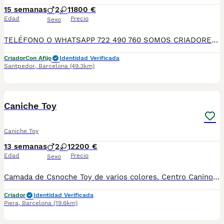
15 semanas
2
1
1800 €
Edad
Precio
Sexo
TELÉFONO O WHATSAPP 722 490 760 SOMOS CRIADORES DIRECTOS SIN INTERMEDIARIOS! MÁS DE 20 AÑOS EN EL SECTOR NOS AVALAN, VALORANDO TANTO LA CRIA RESPONSABLE COMO TAMBIÉN LA SELECCIÓN PARA MEJORAR LA RAZA DURANTE TODOS ESTOS AÑOS. NUESTROS CACHORROS SE ENTREGAN PREVIAMENTE REVISADOS POR NUESTRO VETERINARIO PROFESIONAL Y BAJO LOS MAS ESTRICTOS CONTROLES DE SALUD, HACEMOS HINCAPIÉ EN SU SOCIABILIZACIÓN PARA SU CORRECTO DESARROLLO NEUROLOGICO! Y OS ASESORAMOS ANTES DURANTE Y DESPUES DE LA ENTREGA PARA QUE TODO SEA LO MAS AFABLE Y FACIL POSIBLE DURANTE LA ADAPTACION! NUESTROS BEBES SE ENTREGAN A PARTIR DE LOS DOS MESES CON SUS VACUNAS AL DIA, DESPARASITADOS Y CON GARANTIAS DE SALUD, MICROCHIP Y CARTILLA DE VACUNACION! SI BUSCAS UN COMPAÑERO SANO Y EQUILIBRADO ESTE ES EL LUGAR, TE ASESORAREMOS DURANTE TODO EL PROCESO NO DUDES EN CONSULTAR POR NUESTROS PEQUES AL 722 490 760
Criador
Con Afijo
Identidad Verificada
Santpedor
,
Barcelona
(49.3km)
10
3
Caniche Toy
Caniche Toy
13 semanas
2
1
2200 €
Edad
Precio
Sexo
Camada de Csnoche Toy de varios colores. Centro Canino Vallbonica es mucho más que un centro de cría , es una familia comprometida con el bienestar animal y la cria responsable, siendo Criadores directos, sin intermediarios, con más de 20 años de experiencia. Apostamos por la cría responsable y una cuidada selección por ello todos nuestros bebés nacen y se crían en nuestras instalaciones , asegurando así un correcto desarrollo y una magnífica socialización, consiguiendo en cada ejemplar un carácter juguetón y extrovertido algo primordial para su adaptación como un miembro más en tu familia . Se entregan con el carnet de vacunas con el plan correspondiente a su edad , desparasitados y microchip implantado y activado en registro de Anicom. Facilitamos junto al cachorro contrato de compra con garantías víricas de 15 días y congénitas de 1 año . Contamos con un gran equipo de profesionales entre los que se encuentran educadores, auxiliares y Veterinarios ofreciendo los controles sanitarios necesarios así como continua vigilancia asegurando su bienestar . Hacemos envíos a toda España con empresa de transporte privado, proporcionando un viaje confortable y ofreciendo las atenciones necesarias a nuestros bebés . Si estás interesado en alguno de nuestros ejemplares solicita información sin compromiso al 722269698 . También atendemos vía WhatsApp . PRECIO REAL ( incluye el IVA) .
Criador
Identidad Verificada
Piera
,
Barcelona
(19.6km)
7