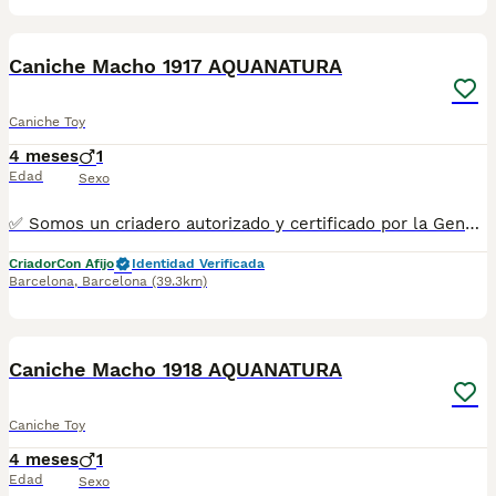
8
1
Caniche Macho 1917 AQUANATURA
Caniche Toy
4 meses
1
Edad
Sexo
✅ Somos un criadero autorizado y certificado por la Generalitat de Catalunya bajo el número de Núcleo Zoológico G25/00314. PARA MÁS INFORMACIÓN: ☎️ 933095977 📱 685878504 / 674320847 🐶 Programa una visita para conocerlos 💻 Más fotos y vídeos en nuestra web www.aquanatura.es 🚙 Hacemos envíos 📌 Calle Roger de Flor 45, muy cerca del Arc de Triomf de Barcelona, de Lunes a Sábados. Se entregan con sus vacunas, desparasitados interna y externamente, con microchip y su registro, cartilla sanitaria y contrato de garantías, documentación legal y factura. AQUANATURA
Criador
Con Afijo
Identidad Verificada
Barcelona
,
Barcelona
(39.3km)
8
1
Caniche Macho 1918 AQUANATURA
Caniche Toy
4 meses
1
Edad
Sexo