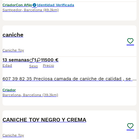
Criador
Con Afijo
Identidad Verificada
Santpedor
,
Barcelona
(49.3km)
1
caniche
Caniche Toy
13 semanas
1
1
1500 €
Edad
Precio
Sexo
607 39 82 35 Preciosa camada de caniche de calidad , se entregan con minimo de dos meses y medio de edad y sus vacunas correspondientes, desparasitados interna y externamente, pasaporte y microchip, contrato de garantia de salud. preferiblemente recogida en mano pero también podemos entregar en toda España mediante transporte de alta calidad preparado para animales y con chofer particular con posibilidad de pago contra reembolso Llámanos o háblanos por whats app, Teléfono 607398235
Criador
Barcelona
,
Barcelona
(39.3km)
7
CANICHE TOY NEGRO Y CREMA
Caniche Toy