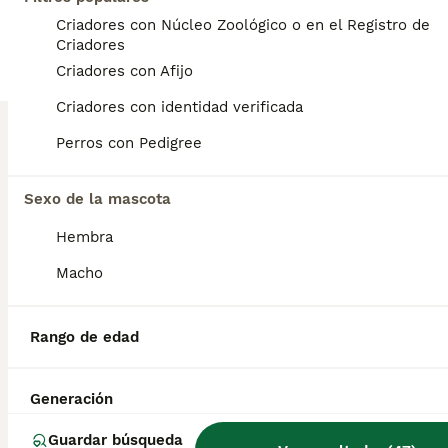
12
Criadores con Núcleo Zoológico o en el Registro de
Criadores
BOOST
Caniches toy
Criadores con Afijo
Criadores con identidad verificada
Caniche Toy
11 semanas
2
1400 €
Perros con Pedigree
Edad
Precio
Sexo
Sexo de la mascota
Dos marchitos vacunados y desparasitado y con microchip de color rojo se entregan con contrato de compra y venta y garantías viricas
Hembra
Criador
Identidad Verificada
Mataró
,
Barcelona
(65.9km)
Macho
9
BOOST
Caniche toy
Rango de edad
Caniche Toy
Generación
14 semanas
1
2000 €
Edad
Precio
Sexo
Guardar búsqueda