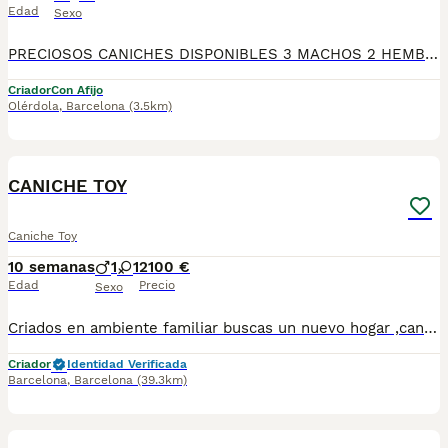
Edad
Sexo
PRECIOSOS CANICHES DISPONIBLES 3 MACHOS 2 HEMBRAS TODOS NUESTROS CACHORROS SON ENTREGADOS CON SU RESPECTIVO MICROCHIP, PREGUNTA Y VEN A VISITARNOS SIN COMPROMISO,
Criador
Con Afijo
Olérdola
,
Barcelona
(3.5km)
7
CANICHE TOY
Caniche Toy
10 semanas
1
1
2100 €
Edad
Precio
Sexo
Criados en ambiente familiar buscas un nuevo hogar ,caniche toy color muy definido,socializados y de buen carácter ,los entregamos vacunados desparasitados chip y cartilla sanitaria , si vienes podrás ver a los padres todos de pura raza, escríbenos al WhatsApp 617885222
Criador
Identidad Verificada
Barcelona
,
Barcelona
(39.3km)
6
1