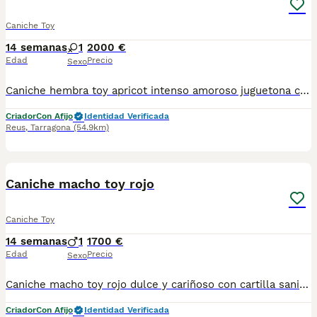
Caniche Toy
14 semanas
1
2000 €
Edad
Precio
Sexo
Caniche hembra toy apricot intenso amoroso juguetona con cartilla sanitaria vacuna chip desparasitación con garantía víricas y congenitas
Criador
Con Afijo
Identidad Verificada
Reus
,
Tarragona
(54.9km)
7
Caniche macho toy rojo
Caniche Toy
14 semanas
1
1700 €
Edad
Precio
Sexo
Caniche macho toy rojo dulce y cariñoso con cartilla sanitaria vacuna chip desparasitación con garantía víricas y congenitas
Criador
Con Afijo
Identidad Verificada