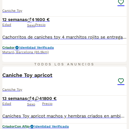
Caniche Toy
12 semanas
4
1600 €
Edad
Precio
Sexo
Cachorritos de caniches toy 4 marchitos rojito se entregan con trres vacunas microchip contrato de compra venta con garantías viricas
Criador
Identidad Verificada
Mataró
,
Barcelona
(65.9km)
8
TODOS LOS ANUNCIOS
Caniche Toy apricot
Caniche Toy
13 semanas
4
4
1800 €
Edad
Precio
Sexo
Caniches Toy apricot machos y hembras criados en ambiente familiar con cartilla sanitaria vacunas chip desparasitación con contrato de garantía víricas y congenitas precio según sexo y color
Criador
Con Afijo
Identidad Verificada