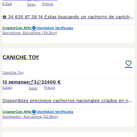
Edad
Precio
Sexo
☎️ 34 635 87 39 14 Estas buscando un cachorro de caniche?? Nosotros lo tenemos!! Criamos en casa en ambiente familiar Nuestros cachorros estan socializados desde el primer momento Los padres tienen muy buen caracter, morfología y pelaje Estan revisados por Veterinario Se entregan con dos meses, desparataciones, vacunas correspondientes Y garantía por escrito Posibilidad de llevartelo a casa Contrarembolso Y posibilidad de chip y pasaporte Estamos en Valladolid 📍 SEGOVIA Puedes informarte sin compromiso
Criador
Con Afijo
Identidad Verificada
Barcelona
,
Barcelona
(39.2km)
11
CANICHE TOY
Caniche Toy
13 semanas
3
2
2400 €
Edad
Precio
Sexo
Disponibles preciosos cachorros nacionales criados en nuestras instalaciones, en un ambiente familiar y responsable. Nuestros cachorros se entregan con cartilla de primera vacunación, vacunas correspondientes a su edad, desparasitados interna y externamente, y con microchip implantado y dado de alta. Además, realizamos un contrato de garantía que incluye: • Garantía vírica de 15 días. • Garantía congénita de 1 año. Desde la fecha de entrega del cachorro. Nos comprometemos al 100% con la salud, el bienestar y el cuidado de nuestros pequeños. Disponemos de Núcleo Zoológico Para más información, imágenes o cualquier consulta sin compromiso, pueden contactar con nosotros en los teléfonos: CRISTINA 📞 722 788 399 📞 932 514 529
Criador
Con Afijo
Identidad Verificada
Santpedor
,
Barcelona
(52.8km)
9