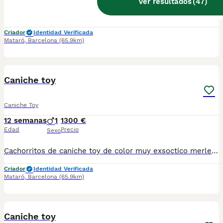
Ver resultados
(
47
)
Caniche toy linea asiática muy pequita con tres meses pesando 800 gramos peso de adulto de kilo y. Medio a dos kilos una monería se entrega vacunada desparasitado con microchip garantías víricas y congeneinica
Criador
Identidad Verificada
Mataró
,
Barcelona
(65.9km)
12
BOOST
Caniche toy
Caniche Toy
12 semanas
1
1300 €
Edad
Precio
Sexo
Cachorritos de caniche toy de color muy exsoctico merle se entrega vacunado desparasitado con microchip y contrato de compra venta y enfermedades viricas
Criador
Identidad Verificada
Mataró
,
Barcelona
(65.9km)
7
BOOST
Caniche toy