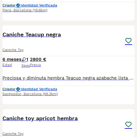
Criador
Identidad Verificada
Piera
,
Barcelona
(19.6km)
2
Caniche Teacup negra
Caniche Toy
6 meses
1
2800 €
Edad
Precio
Sexo
Preciosa y diminuta hembra Teacup negra azabache lista para reserva . Centro Canino Vallbonica es mucho más que un centro de cría , es una familia comprometida con el bienestar animal y la cria responsable, por ello todos nuestros bebés nacen y se crían en nuestras instalaciones , asegurando así un correcto desarrollo y una magnífica socialización, consiguiendo en cada ejemplar un carácter juguetón y extrovertido algo primordial para su adaptación como un miembro más en tu familia . Se entregan con el carnet de vacunas con el plan correspondiente a su edad , desparasitados y microchip implantado y activado en registro de Anicom. Facilitamos junto al cachorro contrato de compra con garantías víricas de 15 días y congénitas de 1 año . Contamos con un gran equipo de profesionales entre los que se encuentran educadores, auxiliares y Veterinarios ofreciendo los controles sanitarios necesarios así como continua vigilancia asegurando su bienestar . Hacemos envíos a toda España con empresa de transporte privado, proporcionando un viaje confortable y ofreciendo las atenciones necesarias a nuestros bebés . Si estás interesado en alguno de nuestros ejemplares solicita información sin compromiso al 722269698 . También atendemos vía WhatsApp . PRECIO REAL ( incluye el IVA) . Núcleo zoológico B 230063
Criador
Identidad Verificada
Santpedor
,
Barcelona
(49.3km)
5
Caniche toy apricot hembra
Caniche Toy