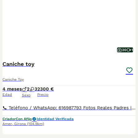
20
1
Caniche toy
Caniche Toy
4 meses
2
3
2300 €
Edad
Precio
Sexo
📞 Teléfono / WhatsApp: 616987793 Fotos Reales Padres importados directamente de China Los cachorros nacieron en nuestro criadero de Girona . Para familia muy exigentes. 🐶Disponible cachorrito de CANICHE macho y hembra de linea asiatica, se caracteriza por una estética tipo "peluche" o "muñeca", destacando por ojos muy grandes, negros y redondos, un hocico más chato y corto, y orejas de inserción más alta. Se entrega con todas las garantías: ✔ Vacunas correspondientes a su edad ✔ Desparasitaciones al día ✔ Factura legal ✔ Contrato de compra-venta ✔ Procedente de centro autorizado con núcleo zoológico 👨‍👩‍👧‍👦 Criado con atención diaria y acostumbrado al contacto humano. 🏡 Visitas disponibles de lunes a domingo con cita previa, para que puedas conocer a los cachorros y ver dónde se crían. 🚚 Envíos disponibles a toda España. Los precios pueden variar según la edad , sexo , color ,tamaño ,mas iva .
Criador
Con Afijo
Identidad Verificada
Amer
,
Girona
(104.9km)
11