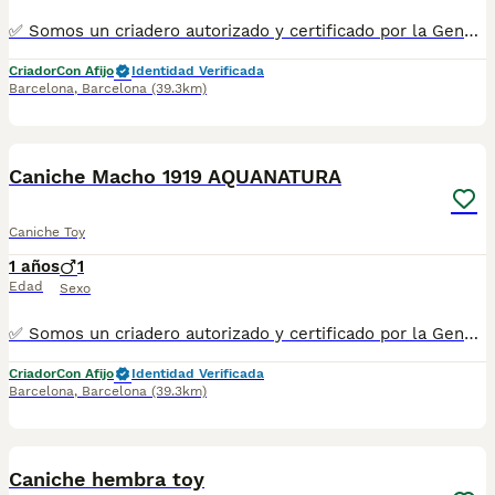
✅ Somos un criadero autorizado y certificado por la Generalitat de Catalunya bajo el número de Núcleo Zoológico G25/00314. PARA MÁS INFORMACIÓN: ☎️ 933095977 📱 685878504 / 674320847 🐶 Programa una visita para conocerlos 💻 Más fotos y vídeos en nuestra web www.aquanatura.es 🚙 Hacemos envíos 📌 Calle Roger de Flor 45, muy cerca del Arc de Triomf de Barcelona, de Lunes a Sábados. Se entregan con sus vacunas, desparasitados interna y externamente, con microchip y su registro, cartilla sanitaria y contrato de garantías, documentación legal y factura. AQUANATURA
Criador
Con Afijo
Identidad Verificada
Barcelona
,
Barcelona
(39.3km)
8
1
Caniche Macho 1919 AQUANATURA
Caniche Toy
1 años
1
Edad
Sexo
✅ Somos un criadero autorizado y certificado por la Generalitat de Catalunya bajo el número de Núcleo Zoológico G25/00314. PARA MÁS INFORMACIÓN: ☎️ 933095977 📱 685878504 / 674320847 🐶 Programa una visita para conocerlos 💻 Más fotos y vídeos en nuestra web www.aquanatura.es 🚙 Hacemos envíos 📌 Calle Roger de Flor 45, muy cerca del Arc de Triomf de Barcelona, de Lunes a Sábados. Se entregan con sus vacunas, desparasitados interna y externamente, con microchip y su registro, cartilla sanitaria y contrato de garantías, documentación legal y factura. AQUANATURA
Criador
Con Afijo
Identidad Verificada
Barcelona
,
Barcelona
(39.3km)
11
Caniche hembra toy