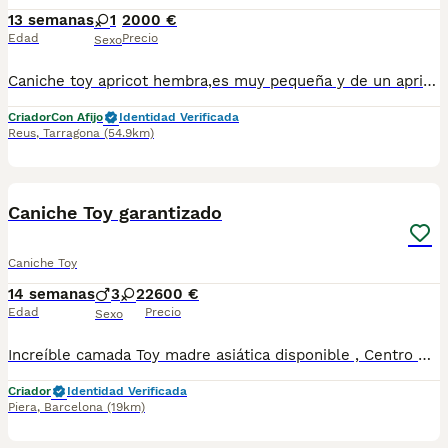
13 semanas
1
2000 €
Edad
Precio
Sexo
Caniche toy apricot hembra,es muy pequeña y de un apricot intenso criada en ambiente familiar muy dulce con cartilla sanitaria vacuna chip desparasitación con garantía víricas y congenitas
Criador
Con Afijo
Identidad Verificada
Reus
,
Tarragona
(54.9km)
21
2
Caniche Toy garantizado
Caniche Toy
14 semanas
3
2
2600 €
Edad
Precio
Sexo
Increíble camada Toy madre asiática disponible , Centro Canino Vallbonica es mucho más que un centro de cría , es un equipo amante de los animales y apasionados con su trabajo y muy comprometidos con el bienestar animal. Somos Criadores directos, sin intermediarios, con más de 20 años de experiencia y Apostamos por una cría responsable y una cuidada selección de nuestros progenitores. TODOS nuestros bebés nacen y se crían en nuestras instalaciones rodeados de naturaleza y cariño , asegurando así un correcto desarrollo y una magnífica socialización, consiguiendo en cada ejemplar un carácter juguetón y extrovertido algo primordial para su adaptación como un miembro más en tu familia . Se entregan con carnet de vacunas correspondiente a su edad , desparasitados y microchip implantado y activado en registro de Anicom. Facilitamos junto al cachorro contrato de compra con garantías víricas de 15 días y congénitas de 1 año . Contamos con un gran equipo de profesionales entre los que se encuentran educadores, auxiliares y Veterinarios ofreciendo los controles sanitarios necesarios así como continua vigilancia asesorándote durante todos el proceso y al llegar a casa. Hacemos envíos a toda España con empresa de transporte privado, proporcionando un viaje confortable y ofreciendo las atenciones necesarias a nuestros bebés . Nuestros precios son REALES ( incluye el IVA) y sin sorpresas finales . Si estás interesado en alguno de nuestros ejemplares solicita información sin compromiso. También atendemos vía WhatsApp ☎️722269698 - 722374274 📍Piera (Barcelona)
Criador
Identidad Verificada
Piera
,
Barcelona
(19km)
7
1