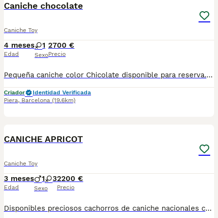
Caniche chocolate
Caniche Toy
4 meses
1
2700 €
Edad
Precio
Sexo
Pequeña caniche color Chicolate disponible para reserva. Centro Canino Vallbonica es mucho más que un centro de cría , es una familia comprometida con el bienestar animal y la cria responsable, por ello todos nuestros bebés nacen y se crían en nuestras instalaciones , asegurando así un correcto desarrollo y una magnífica socialización, consiguiendo en cada ejemplar un carácter juguetón y extrovertido algo primordial para su adaptación como un miembro más en tu familia . Se entregan con el carnet de vacunas con el plan correspondiente a su edad , desparasitados y microchip implantado y activado en registro de Anicom. Facilitamos junto al cachorro contrato de compra con garantías víricas de 15 días y congénitas de 1 año . Contamos con un gran equipo de profesionales entre los que se encuentran educadores, auxiliares y Veterinarios ofreciendo los controles sanitarios necesarios así como continua vigilancia asegurando su bienestar . Hacemos envíos a toda España con empresa de transporte privado, proporcionando un viaje confortable y ofreciendo las atenciones necesarias a nuestros bebés . Si estás interesado en alguno de nuestros ejemplares solicita información sin compromiso al 722269698 . También atendemos vía WhatsApp . PRECIO REAL ( incluye el IVA) . Núcleo zoológico B2501315
Criador
Identidad Verificada
Piera
,
Barcelona
(19.6km)
8
CANICHE APRICOT
Caniche Toy
3 meses
1
3
2200 €
Edad
Precio
Sexo
Disponibles preciosos cachorros de caniche nacionales criados en nuestras instalaciones, en un ambiente familiar y responsable. Nuestros cachorros se entregan con cartilla de primera vacunación, vacunas correspondientes a su edad, desparasitados interna y externamente, y con microchip implantado y dado de alta. Además, realizamos un contrato de garantía que incluye: • Garantía vírica de 15 días. • Garantía congénita de 1 año. Desde la fecha de entrega del cachorro. Nos comprometemos al 100% con la salud, el bienestar y el cuidado de nuestros pequeños. Disponemos de Núcleo Zoológico Para más información, imágenes o cualquier consulta sin compromiso, pueden contactar con nosotros en los teléfonos: CRISTINA 📞 722 788 399 📞 932 514 529