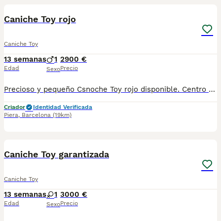
Caniche Toy rojo
Caniche Toy
13 semanas
1
2900 €
Edad
Precio
Sexo
Precioso y pequeño Csnoche Toy rojo disponible. Centro Canino Vallbonica es mucho más que un centro de cría , es un equipo amante de los animales y apasionados con su trabajo y muy comprometidos con el bienestar animal. Somos Criadores directos, sin intermediarios, con más de 20 años de experiencia y Apostamos por una cría responsable y una cuidada selección de nuestros progenitores. TODOS nuestros bebés nacen y se crían en nuestras instalaciones rodeados de naturaleza y cariño , asegurando así un correcto desarrollo y una magnífica socialización, consiguiendo en cada ejemplar un carácter juguetón y extrovertido algo primordial para su adaptación como un miembro más en tu familia . Se entregan con carnet de vacunas correspondiente a su edad , desparasitados y microchip implantado y activado en registro de Anicom. Facilitamos junto al cachorro contrato de compra con garantías víricas de 15 días y congénitas de 1 año . Contamos con un gran equipo de profesionales entre los que se encuentran educadores, auxiliares y Veterinarios ofreciendo los controles sanitarios necesarios así como continua vigilancia asesorándote durante todos el proceso y al llegar a casa. Hacemos envíos a toda España con empresa de transporte privado, proporcionando un viaje confortable y ofreciendo las atenciones necesarias a nuestros bebés . Nuestros precios son REALES ( incluye el IVA) y sin sorpresas finales . Si estás interesado en alguno de nuestros ejemplares solicita información sin compromiso. También atendemos vía WhatsApp ☎️722269698 - 722374274 📍Piera (Barcelona)
Criador
Identidad Verificada
Piera
,
Barcelona
(19km)
9
1
Caniche Toy garantizada
Caniche Toy
13 semanas
1
3000 €
Edad
Precio
Sexo