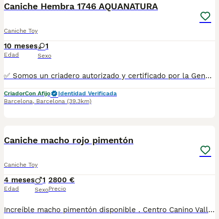
Caniche Hembra 1746 AQUANATURA
Caniche Toy
10 meses
1
Edad
Sexo
✅ Somos un criadero autorizado y certificado por la Generalitat de Catalunya. PARA MÁS INFORMACIÓN: ☎️ 933095977 📱 685878504 / 674320847 💻 www.aquanatura.es 🚙 Hacemos envíos 📌 Calle Roger de Flor 45, muy cerca del Arc de Triomf de Barcelona, de Lunes a Sábados. Se entregan con la mayoría de sus vacunas, desparasitados interna y externamente, con microchip y su registro, cartilla sanitaria y contrato de garantías, bajo la supervisión de nuestro equipo veterinario. AQUANATURA
Criador
Con Afijo
Identidad Verificada
Barcelona
,
Barcelona
(39.3km)
9
1
Caniche macho rojo pimentón
Caniche Toy
4 meses
1
2800 €
Edad
Precio
Sexo
Increíble macho pimentón disponible . Centro Canino Vallbonica es mucho más que un centro de cría , es una familia comprometida con el bienestar animal y la cria responsable, por ello todos nuestros bebés nacen y se crían en nuestras instalaciones , asegurando así un correcto desarrollo y una magnífica socialización, consiguiendo en cada ejemplar un carácter juguetón y extrovertido algo primordial para su adaptación como un miembro más en tu familia . Se entregan con el carnet de vacunas con el plan correspondiente a su edad , desparasitados y microchip implantado y activado en registro de Anicom. Facilitamos junto al cachorro contrato de compra con garantías víricas de 15 días y congénitas de 1 año . Contamos con un gran equipo de profesionales entre los que se encuentran educadores, auxiliares y Veterinarios ofreciendo los controles sanitarios necesarios así como continua vigilancia asegurando su bienestar . Hacemos envíos a toda España con empresa de transporte privado, proporcionando un viaje confortable y ofreciendo las atenciones necesarias a nuestros bebés . Si estás interesado en alguno de nuestros ejemplares solicita información sin compromiso al 722269698 . También atendemos vía WhatsApp . PRECIO REAL ( incluye el IVA) . Núcleo zoológico B2501315