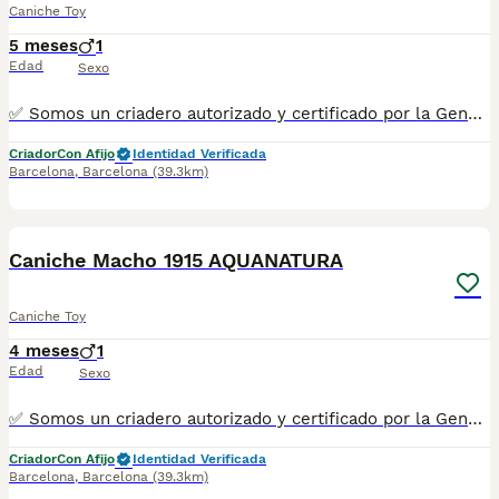
Caniche Toy
5 meses
1
Edad
Sexo
✅ Somos un criadero autorizado y certificado por la Generalitat de Catalunya bajo el número de Núcleo Zoológico G25/00314. PARA MÁS INFORMACIÓN: ☎️ 933095977 📱 685878504 / 674320847 🐶 Programa una visita para conocerlos 💻 Más fotos y vídeos en nuestra web www.aquanatura.es 🚙 Hacemos envíos 📌 Calle Roger de Flor 45, muy cerca del Arc de Triomf de Barcelona, de Lunes a Sábados. Se entregan con sus vacunas, desparasitados interna y externamente, con microchip y su registro, cartilla sanitaria y contrato de garantías, documentación legal y factura. AQUANATURA
Criador
Con Afijo
Identidad Verificada
Barcelona
,
Barcelona
(39.3km)
6
Caniche Macho 1915 AQUANATURA
Caniche Toy
4 meses
1
Edad
Sexo
✅ Somos un criadero autorizado y certificado por la Generalitat de Catalunya bajo el número de Núcleo Zoológico G25/00314. PARA MÁS INFORMACIÓN: ☎️ 933095977 📱 685878504 / 674320847 🐶 Programa una visita para conocerlos 💻 Más fotos y vídeos en nuestra web www.aquanatura.es 🚙 Hacemos envíos 📌 Calle Roger de Flor 45, muy cerca del Arc de Triomf de Barcelona, de Lunes a Sábados. Se entregan con sus vacunas, desparasitados interna y externamente, con microchip y su registro, cartilla sanitaria y contrato de garantías, documentación legal y factura. AQUANATURA
Criador
Con Afijo
Identidad Verificada
Barcelona
,
Barcelona
(39.3km)