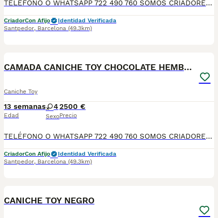
TELÉFONO O WHATSAPP 722 490 760 SOMOS CRIADORES DIRECTOS SIN INTERMEDIARIOS! MÁS DE 20 AÑOS EN EL SECTOR NOS AVALAN, VALORANDO TANTO LA CRIA RESPONSABLE COMO TAMBIÉN LA SELECCIÓN PARA MEJORAR LA RAZA DURANTE TODOS ESTOS AÑOS. NUESTROS CACHORROS SE ENTREGAN PREVIAMENTE REVISADOS POR NUESTRO VETERINARIO PROFESIONAL Y BAJO LOS MAS ESTRICTOS CONTROLES DE SALUD, HACEMOS HINCAPIÉ EN SU SOCIABILIZACIÓN PARA SU CORRECTO DESARROLLO NEUROLOGICO! Y OS ASESORAMOS ANTES DURANTE Y DESPUES DE LA ENTREGA PARA QUE TODO SEA LO MAS AFABLE Y FACIL POSIBLE DURANTE LA ADAPTACION! NUESTROS BEBES SE ENTREGAN A PARTIR DE LOS DOS MESES CON SUS VACUNAS AL DIA, DESPARASITADOS Y CON GARANTIAS DE SALUD, MICROCHIP Y CARTILLA DE VACUNACION! SI BUSCAS UN COMPAÑERO SANO Y EQUILIBRADO ESTE ES EL LUGAR, TE ASESORAREMOS DURANTE TODO EL PROCESO NO DUDES EN CONSULTAR POR NUESTROS PEQUES AL 722 490 760
Criador
Con Afijo
Identidad Verificada
Santpedor
,
Barcelona
(49.3km)
8
CAMADA CANICHE TOY CHOCOLATE HEMBRAS
Caniche Toy
13 semanas
4
2500 €
Edad
Precio
Sexo
TELÉFONO O WHATSAPP 722 490 760 SOMOS CRIADORES DIRECTOS SIN INTERMEDIARIOS! MÁS DE 20 AÑOS EN EL SECTOR NOS AVALAN, VALORANDO TANTO LA CRIA RESPONSABLE COMO TAMBIÉN LA SELECCIÓN PARA MEJORAR LA RAZA DURANTE TODOS ESTOS AÑOS. NUESTROS CACHORROS SE ENTREGAN PREVIAMENTE REVISADOS POR NUESTRO VETERINARIO PROFESIONAL Y BAJO LOS MAS ESTRICTOS CONTROLES DE SALUD, HACEMOS HINCAPIÉ EN SU SOCIABILIZACIÓN PARA SU CORRECTO DESARROLLO NEUROLOGICO! Y OS ASESORAMOS ANTES DURANTE Y DESPUES DE LA ENTREGA PARA QUE TODO SEA LO MAS AFABLE Y FACIL POSIBLE DURANTE LA ADAPTACION! NUESTROS BEBES SE ENTREGAN A PARTIR DE LOS DOS MESES CON SUS VACUNAS AL DIA, DESPARASITADOS Y CON GARANTIAS DE SALUD, MICROCHIP Y CARTILLA DE VACUNACION! SI BUSCAS UN COMPAÑERO SANO Y EQUILIBRADO ESTE ES EL LUGAR, TE ASESORAREMOS DURANTE TODO EL PROCESO NO DUDES EN CONSULTAR POR NUESTROS PEQUES AL 722 490 760
Criador
Con Afijo
Identidad Verificada
Santpedor
,
Barcelona
(49.3km)
4
CANICHE TOY NEGRO