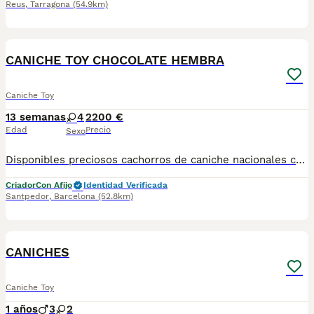
Reus
,
Tarragona
(54.9km)
5
CANICHE TOY CHOCOLATE HEMBRA
Caniche Toy
13 semanas
4
2200 €
Edad
Precio
Sexo
Disponibles preciosos cachorros de caniche nacionales criados en nuestras instalaciones, en un ambiente familiar y responsable. Nuestros cachorros se entregan con cartilla de primera vacunación, vacunas correspondientes a su edad, desparasitados interna y externamente, y con microchip implantado y dado de alta. Además, realizamos un contrato de garantía que incluye: • Garantía vírica de 15 días. • Garantía congénita de 1 año. Desde la fecha de entrega del cachorro. Nos comprometemos al 100% con la salud, el bienestar y el cuidado de nuestros pequeños. Disponemos de Núcleo Zoológico Para más información, imágenes o cualquier consulta sin compromiso, pueden contactar con nosotros en los teléfonos: CRISTINA 📞 722 788 399 📞 932 514 529
Criador
Con Afijo
Identidad Verificada
Santpedor
,
Barcelona
(52.8km)
5
CANICHES
Caniche Toy
1 años
3
2