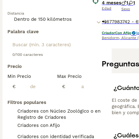
4 meses
1
1
Edad
Sexo
Distancia
Palabra clave
Criador
Con Afijo
I
Benidorm
,
Alicante
0/100 caracteres
Preguntas
Precio
Min Precio
Max Precio
¿Cuánto
€
€
El coste de 
Filtros populares
geográfica.
Criadores con Núcleo Zoológico o en el
bien y comp
Registro de Criadores
Criadores con Afijo
¿Cuáles
Criadores con identidad verificada