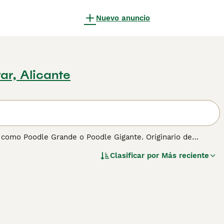
Nuevo anuncio
ar, Alicante
 como Poodle Grande o Poodle Gigante. Originario de
 A pesar de su tamaño, el Caniche Gigante mantiene la gracia
Clasificar por
Más reciente
 actividades al aire libre como para la vida en el hogar. Su
elente opción para familias activas que buscan un perro con