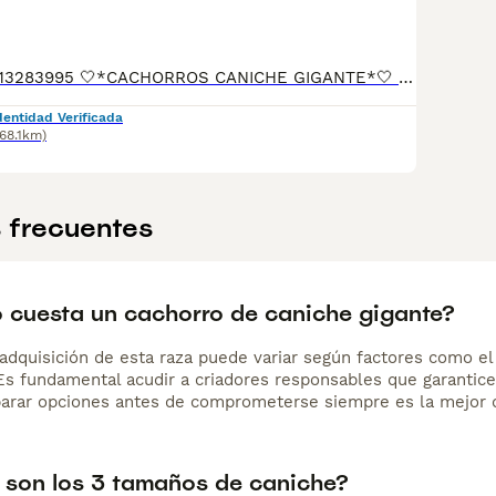
📲677983742 - 613283995 🤍*CACHORROS CANICHE GIGANTE*🤍 ¿Buscas un nuevo compañero para tu hogar? ❤️ Tenemos preciosos cachorros listos para encontrar una familia responsable. ✅ Vacunados ✅ Desparasitados ✅ Cartilla sanitaria ✅ Garantías incluidas ✅ Máxima atención y cuidado Se hacen envíos a toda España: Andalucía: Almería, Cádiz, Córdoba, Granada, Huelva, Jaén, Málaga, Sevilla.Aragón: Huesca, Teruel, Zaragoza.Asturias: Oviedo.Baleares: Palma.Canarias: Las Palmas de Gran Canaria, Santa Cruz de Tenerife.Cantabria: Santander.Castilla-La Mancha: Albacete, Ciudad Real, Cuenca, Guadalajara, Toledo.Castilla y León: Ávila, Burgos, León, Palencia, Salamanca, Segovia, Soria, Valladolid, Zamora.Cataluña: Barcelona, Gerona (Girona), Lérida (Lleida), Tarragona.Comunidad Valenciana: Alicante, Castellón de la Plana, Valencia.Extremadura: Badajoz, Cáceres.Galicia: La Coruña (A Coruña), Lugo, Orense (Ourense), Pontevedra.La Rioja: Logroño.Madrid: Madrid.Murcia: Murcia.Navarra: Pamplona.País Vasco: Bilbao (Vizcaya), San Sebastián (Guipúzcoa), Vitoria (Álava). 🐾 Cachorros sanos, sociables y criados con mucho cariño. 📲 ¡Pregunta sin compromiso por disponibilidad, fotos y precios por mensaje privado!
dentidad Verificada
(68.1km)
 frecuentes
 cuesta un cachorro de caniche gigante?
adquisición de esta raza puede variar según factores como el p
 Es fundamental acudir a criadores responsables que garantice
arar opciones antes de comprometerse siempre es la mejor d
 son los 3 tamaños de caniche?