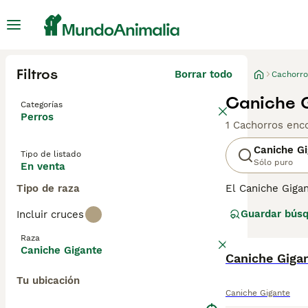
Filtros
Borrar todo
Cachorro
Caniche G
Categorías
Perros
1 Cachorros enc
Caniche G
Tipo de listado
Sólo puro
En venta
Tipo de raza
El Caniche Giga
Francia, este pe
Guardar bús
Incluir cruces
y agilidad carac
carácter es amig
Raza
un temperamento
Caniche Gigante
Caniche Giga
Tu ubicación
Caniche Gigante