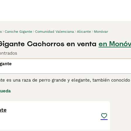
s
Caniche Gigante
Comunidad Valenciana
Alicante
Monóvar
igante Cachorros en venta
en Monóv
ontrados
igante
nte es una raza de perro grande y elegante, también conocido
rro es famoso por su pelaje rizado y su inteligencia superior.
queda
terísticas de la raza, siendo un excelente compañero tanto para
4
1
able, leal y fácil de entrenar, lo que lo convierte en una exc
 equilibrado y una presencia imponente.
nte