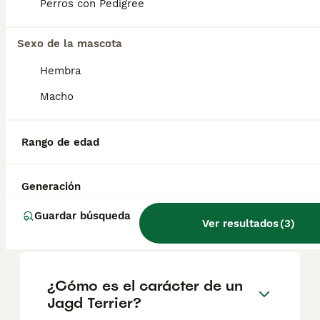
Perros con Pedigree
Cachorro Jagd terrier chocolate
Sexo de la mascota
Terrier Alemán de Caza
Hembra
3 meses
1
300 €
Macho
Edad
Precio
Sexo
Disponible cachorro Jagd terrier chocolate , padres cazadores , muy duros , importados de serbia . Con cartilla y dos vacunas .
Rango de edad
Criador
Con Afijo
Identidad Verificada
Villanueva del Río Segura
,
Murcia
(53.3km)
Generación
Guardar búsqueda
Ver resultados
(
3
)
Preguntas frecuentes
¿Cómo es el carácter de un
Jagd Terrier?