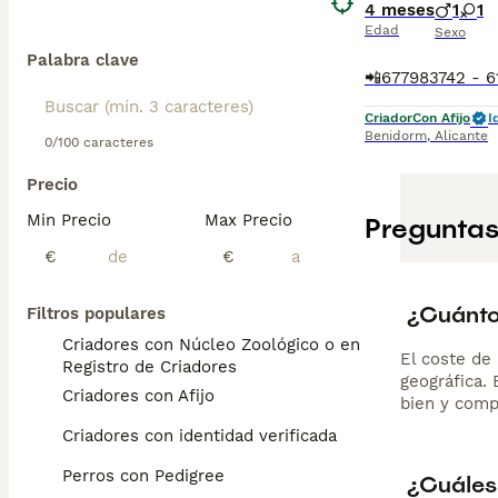
4 meses
1
1
Edad
Sexo
Palabra clave
Criador
Con Afijo
I
Benidorm
,
Alicante
0/100 caracteres
Precio
Min Precio
Max Precio
Preguntas
€
€
¿Cuánto
Filtros populares
Criadores con Núcleo Zoológico o en el
El coste de 
Registro de Criadores
geográfica.
Criadores con Afijo
bien y comp
Criadores con identidad verificada
Perros con Pedigree
¿Cuáles