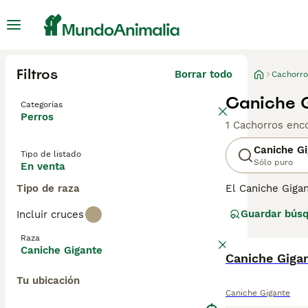
Filtros
Borrar todo
Cachorro
Caniche G
Categorías
Perros
1 Cachorros enc
Caniche G
Tipo de listado
Sólo puro
En venta
Tipo de raza
El Caniche Giga
Francia, este pe
Guardar bús
Incluir cruces
y agilidad carac
carácter es amig
Raza
un temperamento
Caniche Gigante
Caniche Giga
Tu ubicación
Caniche Gigante