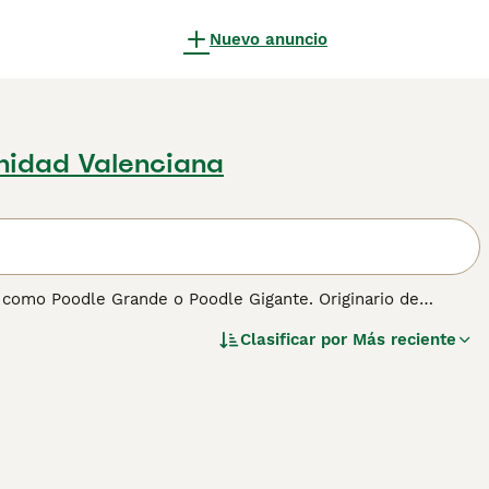
Nuevo anuncio
idad Valenciana
 como Poodle Grande o Poodle Gigante. Originario de
 A pesar de su tamaño, el Caniche Gigante mantiene la gracia
Clasificar por
Más reciente
 actividades al aire libre como para la vida en el hogar. Su
elente opción para familias activas que buscan un perro con