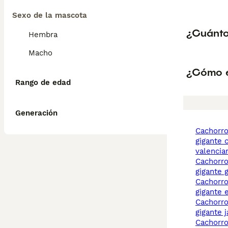
Sexo de la mascota
¿Cuánto
Hembra
Macho
¿Cómo e
Rango de edad
Generación
cachorros caniche
gigante 
valencia
cachorros caniche
gigante 
cachorros caniche
gigante 
cachorros caniche
gigante 
cachorros caniche