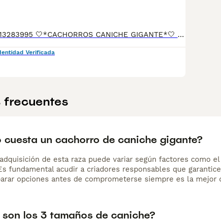
📲677983742 - 613283995 🤍*CACHORROS CANICHE GIGANTE*🤍 ¿Buscas un nuevo compañero para tu hogar? ❤️ Tenemos preciosos cachorros listos para encontrar una familia responsable. ✅ Vacunados ✅ Desparasitados ✅ Cartilla sanitaria ✅ Garantías incluidas ✅ Máxima atención y cuidado Se hacen envíos a toda España: Andalucía: Almería, Cádiz, Córdoba, Granada, Huelva, Jaén, Málaga, Sevilla.Aragón: Huesca, Teruel, Zaragoza.Asturias: Oviedo.Baleares: Palma.Canarias: Las Palmas de Gran Canaria, Santa Cruz de Tenerife.Cantabria: Santander.Castilla-La Mancha: Albacete, Ciudad Real, Cuenca, Guadalajara, Toledo.Castilla y León: Ávila, Burgos, León, Palencia, Salamanca, Segovia, Soria, Valladolid, Zamora.Cataluña: Barcelona, Gerona (Girona), Lérida (Lleida), Tarragona.Comunidad Valenciana: Alicante, Castellón de la Plana, Valencia.Extremadura: Badajoz, Cáceres.Galicia: La Coruña (A Coruña), Lugo, Orense (Ourense), Pontevedra.La Rioja: Logroño.Madrid: Madrid.Murcia: Murcia.Navarra: Pamplona.País Vasco: Bilbao (Vizcaya), San Sebastián (Guipúzcoa), Vitoria (Álava). 🐾 Cachorros sanos, sociables y criados con mucho cariño. 📲 ¡Pregunta sin compromiso por disponibilidad, fotos y precios por mensaje privado!
dentidad Verificada
 frecuentes
 cuesta un cachorro de caniche gigante?
adquisición de esta raza puede variar según factores como el p
 Es fundamental acudir a criadores responsables que garantice
arar opciones antes de comprometerse siempre es la mejor d
 son los 3 tamaños de caniche?