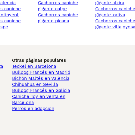
valencia
cachorros caniche
gigante alzira
gigante calpe
cachorros caniche
ontinyent
cachorros caniche
gigante xativa
gigante picana
cachorros caniche
aspe
gigante villajoyos
Otras páginas populares
ta
Teckel en Barcelona
Bulldog Francés en Madrid
Bichón Maltés en València
Chihuahua en Sevilla
Bulldog Francés en Galicia
Caniche Toy en venta en
Barcelona
Perros en adopcion