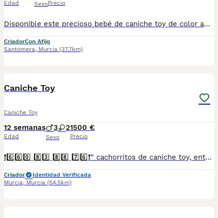
Edad
Precio
Sexo
Disponible este precioso bebé de caniche toy de color apricot es un machito y es muy cariñoso, si estás interesado contacta con nosotros
Criador
Con Afijo
Santomera
,
Murcia
(37.7km)
4
1
Caniche Toy
Caniche Toy
12 semanas
3
2
1500 €
Edad
Precio
Sexo
❗6️⃣6️⃣0️⃣ 8️⃣3️⃣ 8️⃣8️⃣ 7️⃣6️⃣❗“ cachorritos de caniche toy, entregamos vacunados desparasitados con cartilla veterinaria, microchip y contrato de garantia de compra..”
Criador
Identidad Verificada
Murcia
,
Murcia
(54.5km)
1