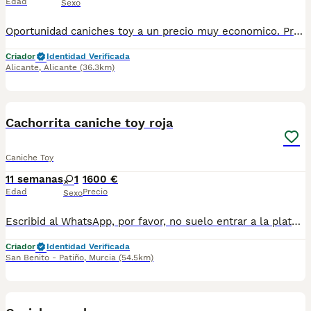
Edad
Sexo
Oportunidad caniches toy a un precio muy economico. Preciosa camada familiar de caniche toy, precio real. Cachorritos nacidos y criados en familia con todos los cuidados y atenciones que esta maravillosa raza necesita. Autenticos muñequitos disponibles en distintos colores, rojo, apricot, negro y chocolate. El precio va en funcion del color. Entrega a domicilio a toda España. Llamame o escribeme 653037806, y te explico los detalles con mucho gusto, fotos reales de nuestros cachorritos. Seriedad. Visita la web micachorro.es y siguenos en tik tok e instagram para estar al dia de las novedades. ES451230000020
Criador
Identidad Verificada
Alicante
,
Alicante
(36.3km)
2
Cachorrita caniche toy roja
Caniche Toy
11 semanas
1
1600 €
Edad
Precio
Sexo
Escribid al WhatsApp, por favor, no suelo entrar a la plataforma para leer los mensajes. 697696207. Preciosa cachorrita toy rojita, muy cariñosa y juguetona. Se entrega desparasitada, vacunada, con chip, cartilla sanitaria y contrato de garantia.
Criador
Identidad Verificada
San Benito - Patiño
,
Murcia
(54.5km)
2