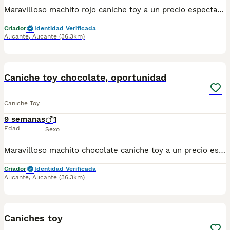
Maravilloso machito rojo caniche toy a un precio espectacular. Nacido y criado en familia con todos los cuidados y atenciones necesarias para que se desarrolle sano y feliz. Llamame o escribeme al numero 653037806 y te explico los detalles. No pierdas la oportunidad.
Criador
Identidad Verificada
Alicante
,
Alicante
(36.3km)
1
Caniche toy chocolate, oportunidad
Caniche Toy
9 semanas
1
Edad
Sexo
Maravilloso machito chocolate caniche toy a un precio espectacular. Nacido y criado en familia con todos los cuidados y atenciones necesarias para que se desarrolle sano y feliz. Llamame o escribeme al numero 653037806 y te explico los detalles. No pierdas la oportunidad.
Criador
Identidad Verificada
Alicante
,
Alicante
(36.3km)
2
Caniches toy