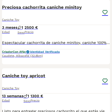
Preciosa cachorrita caniche minitoy
Caniche Toy
3 meses
1
2500 €
Edad
Precio
Sexo
Espectacular cachorrita de caniche minitoy, caniche 100% linea europea, tamaño muy diminuto, con muy buena calidad de pelo y un cara preciosa, negra azabache, portadora de chocolate, magnífico carácter gracias a su perfecta sociabilización, lista para entregar con vacunas al día.
Criador
Con Afijo
Identidad Verificada
Caudete
,
Albacete
(32.8km)
1
Caniche toy apricot
Caniche Toy
13 semanas
1
1300 €
Edad
Precio
Sexo
Listo para entregar preciosos cachorrito el que estás viendo en la fotito tal cual es ahora listo para marcharse con su nueva familia. Estaremos encantados de poderte ayudar para cualquier duda que tengas. El cachorrito a sido criado con muchísimo cariño tiene un carácter maravilloso.