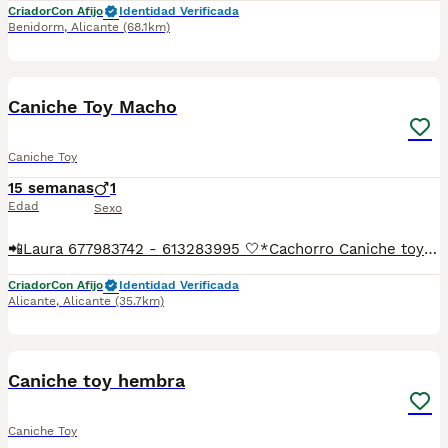
Criador
Con Afijo
Identidad Verificada
Benidorm
,
Alicante
(68.1km)
19
1
Caniche Toy Macho
Caniche Toy
15 semanas
1
Edad
Sexo
📲Laura 677983742 - 613283995 🤍*Cachorro Caniche toy macho*🤍 ¿Buscas un nuevo compañero para tu hogar? ❤️ Tenemos preciosos cachorros listos para encontrar una familia responsable. ✅ Vacunados ✅ Desparasitados ✅ Cartilla sanitaria ✅ Garantías incluidas ✅ Máxima atención y cuidado Se hacen envíos a toda España: Andalucía: Almería, Cádiz, Córdoba, Granada, Huelva, Jaén, Málaga, Sevilla.Aragón: Huesca, Teruel, Zaragoza.Asturias: Oviedo.Baleares: Palma.Canarias: Las Palmas de Gran Canaria, Santa Cruz de Tenerife.Cantabria: Santander.Castilla-La Mancha: Albacete, Ciudad Real, Cuenca, Guadalajara, Toledo.Castilla y León: Ávila, Burgos, León, Palencia, Salamanca, Segovia, Soria, Valladolid, Zamora.Cataluña: Barcelona, Gerona (Girona), Lérida (Lleida), Tarragona.Comunidad Valenciana: Alicante, Castellón de la Plana, Valencia.Extremadura: Badajoz, Cáceres.Galicia: La Coruña (A Coruña), Lugo, Orense (Ourense), Pontevedra.La Rioja: Logroño.Madrid: Madrid.Murcia: Murcia.Navarra: Pamplona.País Vasco: Bilbao (Vizcaya), San Sebastián (Guipúzcoa), Vitoria (Álava). 🐾 Cachorros sanos, sociables y criados con mucho cariño. 📲 ¡Pregunta sin compromiso por disponibilidad, fotos y precios por mensaje privado!
Criador
Con Afijo
Identidad Verificada
Alicante
,
Alicante
(35.7km)
18
1
Caniche toy hembra
Caniche Toy