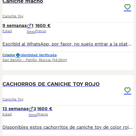
Caniche macho
Caniche Toy
9 semanas
1
1600 €
Edad
Precio
Sexo
Escribid al WhatsApp, por favor, no suelo entrar a la plataforma para leer los mensajes. 697696207. Precioso cachorrito caniche, se entrega vacunado, desparasitado, con chip, cartilla sanitaria y contrato de garantía.
Criador
Identidad Verificada
San Benito - Patiño
,
Murcia
(54.5km)
4
CACHORROS DE CANICHE TOY ROJO
Caniche Toy
13 semanas
3
1600 €
Edad
Precio
Sexo
Disponibles estos cachorritos de caniche toy de color rojo, son una monada y están deseando irse a un hogar si quieres que sea el tuyo contacta con nosotros