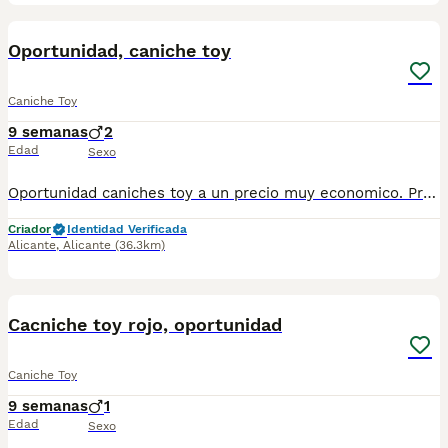
1
Oportunidad, caniche toy
Caniche Toy
9 semanas
2
Edad
Sexo
Oportunidad caniches toy a un precio muy economico. Preciosa camada familiar de caniche toy, precio real. Cachorritos nacidos y criados en familia con todos los cuidados y atenciones que esta maravillosa raza necesita. Autenticos muñequitos disponibles en distintos colores, rojo, apricot, negro y chocolate. El precio va en funcion del color. Entrega a domicilio a toda España. Llamame o escribeme 653037806, y te explico los detalles con mucho gusto, fotos reales de nuestros cachorritos. Seriedad. Visita la web micachorro.es y siguenos en tik tok e instagram para estar al dia de las novedades. ES451230000020
Criador
Identidad Verificada
Alicante
,
Alicante
(36.3km)
1
Cacniche toy rojo, oportunidad
Caniche Toy
9 semanas
1
Edad
Sexo