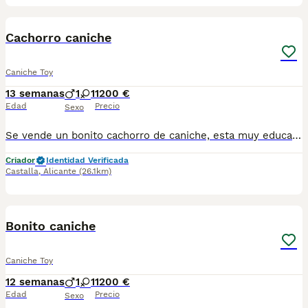
1
PRO
Cachorro caniche
Caniche Toy
13 semanas
1
1
1200 €
Edad
Precio
Sexo
Se vende un bonito cachorro de caniche, esta muy educado y es muy cariñoso. Se entrega con las vacunas al dia, desparasitado, con chip y pasaporte.
Criador
Identidad Verificada
Castalla
,
Alicante
(26.1km)
1
PRO
Bonito caniche
Caniche Toy
12 semanas
1
1
1200 €
Edad
Precio
Sexo