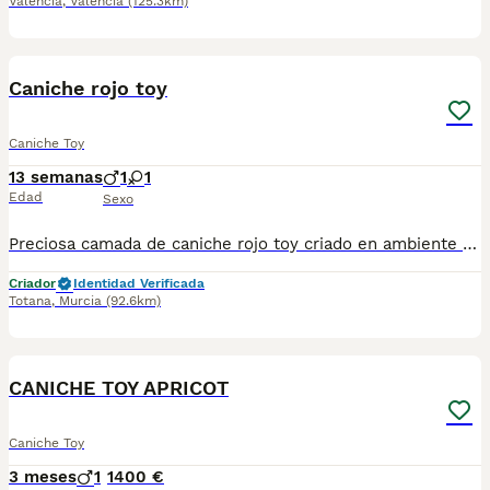
Valencia
,
Valencia
(125.3km)
1
Caniche rojo toy
Caniche Toy
13 semanas
1
1
Edad
Sexo
Preciosa camada de caniche rojo toy criado en ambiente familiar con todas las vacunas y desparasitaciones al día. Se entrega con cartilla veterinaria y revisión veterinaria. Más info 722440707
Criador
Identidad Verificada
Totana
,
Murcia
(92.6km)
6
CANICHE TOY APRICOT
Caniche Toy
3 meses
1
1400 €