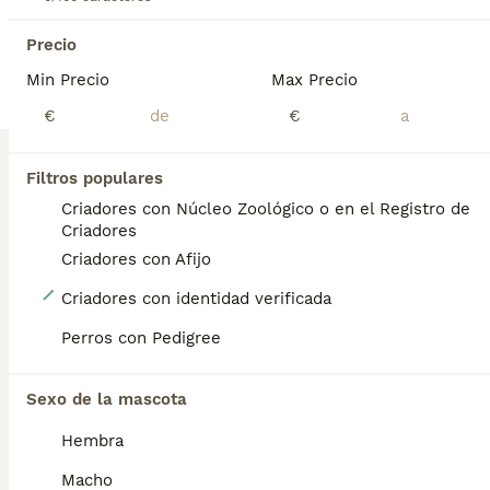
Precio
BOOST
Min Precio
Max Precio
€
€
Filtros populares
Criadores con Núcleo Zoológico o en el Registro de
Criadores
Criadores con Afijo
4
Criadores con identidad verificada
Caniche Toy Roja
Perros con Pedigree
Caniche Toy
Sexo de la mascota
8 semanas
2
3
2000 €
Hembra
Edad
Precio
Sexo
Macho
En La Villa de Roma damos la bienvenida a familias que buscan algo mas que un perrito: un compañero de vida. Disponemos de estos preciosos caniches Nacido en un entorno familiar, rodeado de cariño, estimulación y cuidados desde el primer día. Tiene un carácter dulce, equilibrada y está acostumbrada a la convivencia con personas y otros perritos. Se entrega con: • Vacunas al día • Desparasitación interna y externa • Cartilla veterinaria • Microchip • Certificado de salud • Guía de adaptación y cuidados personalizada Sus papás son Caniche Toy de excelente línea, sanos y amorosos. Criamos en casa con respeto, sin jaulas ni prisas. Solo para familias responsables que valoren el amor y el bienestar por encima de todo. Estamos en Lorca (Murcia). Entrega en mano con todo el cariño del mundo. • Escribenos sin compromiso, estaremos encantados de contarte más sobre estos pequeños