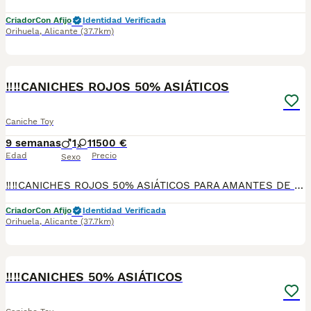
Criador
Con Afijo
Identidad Verificada
Orihuela
,
Alicante
(37.7km)
4
‼️‼️CANICHES ROJOS 50% ASIÁTICOS
Caniche Toy
9 semanas
1
1
1500 €
Edad
Precio
Sexo
‼️‼️CANICHES ROJOS 50% ASIÁTICOS PARA AMANTES DE LA RAZA MUY BUENA CALIDAD,LISTOS PARA ENTREGAR CRIADOS EN AMBIENTE FAMILIAR SE ENTREGAN CON SUS VACUNAS CORRESPONDIENTES ASU EDAD DESPARACITADOS Y REVISADOS POR EL VETERINARIO PREGUNTEN SIN COMPROMISO TODAS SUS DUDAS.
Criador
Con Afijo
Identidad Verificada
Orihuela
,
Alicante
(37.7km)
2
‼️‼️CANICHES 50% ASIÁTICOS