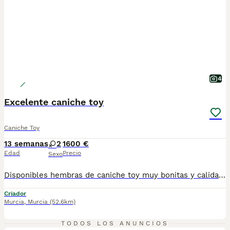
4
Excelente caniche toy
Caniche Toy
13 semanas
2
1600 €
Edad
Precio
Sexo
Disponibles hembras de caniche toy muy bonitas y calidad de pelo. Se entregan vacunadas desparasitadas y con cartilla sanitaria
Criador
Murcia
,
Murcia
(52.6km)
1
TODOS LOS ANUNCIOS