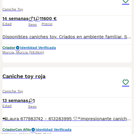
Caniche Toy
14 semanas
1
1
1600 €
Edad
Precio
Sexo
Disponibles caniches toy. Criados en ambiente familiar. Se entregan vacunados, desparasitados, con cartilla sanitaria, microchip y contrato de garantía
Criador
Identidad Verificada
Murcia
,
Murcia
(59.5km)
26
1
Caniche toy roja
Caniche Toy
13 semanas
1
Edad
Sexo
📲Laura 677983742 - 613283995 🤍*Impresionante caniche toy roja es la de las fotos muy pequeñina de adulta*🤍 ¿Buscas un nuevo compañero para tu hogar? ❤️ Tenemos preciosos cachorros listos para encontrar una familia responsable. ✅ Vacunados ✅ Desparasitados ✅ Cartilla sanitaria ✅ Garantías incluidas ✅ Máxima atención y cuidado Se hacen envíos a toda España: Andalucía: Almería, Cádiz, Córdoba, Granada, Huelva, Jaén, Málaga, Sevilla.Aragón: Huesca, Teruel, Zaragoza.Asturias: Oviedo.Baleares: Palma.Canarias: Las Palmas de Gran Canaria, Santa Cruz de Tenerife.Cantabria: Santander.Castilla-La Mancha: Albacete, Ciudad Real, Cuenca, Guadalajara, Toledo.Castilla y León: Ávila, Burgos, León, Palencia, Salamanca, Segovia, Soria, Valladolid, Zamora.Cataluña: Barcelona, Gerona (Girona), Lérida (Lleida), Tarragona.Comunidad Valenciana: Alicante, Castellón de la Plana, Valencia.Extremadura: Badajoz, Cáceres.Galicia: La Coruña (A Coruña), Lugo, Orense (Ourense), Pontevedra.La Rioja: Logroño.Madrid: Madrid.Murcia: Murcia.Navarra: Pamplona.País Vasco: Bilbao (Vizcaya), San Sebastián (Guipúzcoa), Vitoria (Álava). 🐾 Cachorros sanos, sociables y criados con mucho cariño. 📲 ¡Pregunta sin compromiso por disponibilidad, fotos y precios por mensaje privado!
Criador
Con Afijo
Identidad Verificada