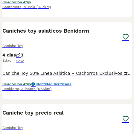
Criador
Con Afijo
Santomera
,
Murcia
(37.7km)
1
Caniches toy asiaticos Benidorm
Caniche Toy
4 días
3
Edad
Sexo
Caniche Toy 50% Línea Asiática – Cachorros Exclusivos ☎️604370339 Disponibles preciosos Caniches Toy 50% línea asiática, seleccionados por su excelente genética, belleza, carácter equilibrado y calidad. 🐶 Listos para entregar a finales de septiembre Somos Centro Canino Autorizado con Núcleo Zoológico, especializados en la cría responsable de razas pequeñas. Nuestros cachorros se entregan con: ✔ Microchip. ✔ Pasaporte y cartilla veterinaria. ✔ Vacunas y desparasitaciones correspondientes a su edad. ✔ Revisión veterinaria completa. ✔ Contrato de compraventa con todas las garantías. ✔ Factura. ✔ Asesoramiento personalizado antes y después de la entrega. Criamos en un entorno familiar, prestando especial atención a la socialización temprana para que cada cachorro llegue perfectamente preparado para integrarse en su nuevo hogar. 📞 Solicita fotos, vídeos e información sin compromiso. Atención personalizada con cita previa.
Criador
Con Afijo
Identidad Verificada
Benidorm
,
Alicante
(67.5km)
3
1
Caniche toy precio real
Caniche Toy