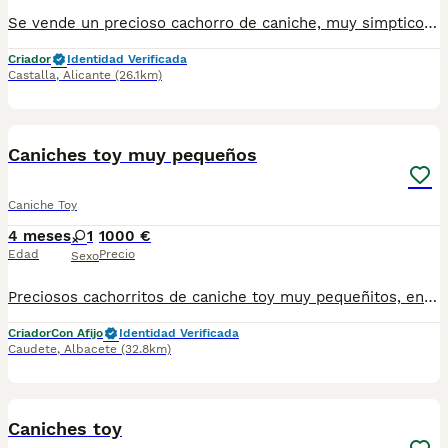
Se vende un precioso cachorro de caniche, muy simptico y cariñoso. Se entrega con todas las vacunas al dia, desparasitado, con chip y garabtia virica. Desde 1200€
Criador
Identidad Verificada
Castalla
,
Alicante
(26.1km)
3
Caniches toy muy pequeños
Caniche Toy
4 meses
1
1000 €
Edad
Precio
Sexo
Preciosos cachorritos de caniche toy muy pequeñitos, en negro, apricot y chocolate, excelente calidad de pelo y magnífico carácter, gracias a su perfecta sociabilización, criados con niños. Desde 1300e
Criador
Con Afijo
Identidad Verificada
Caudete
,
Albacete
(32.8km)
2
Caniches toy