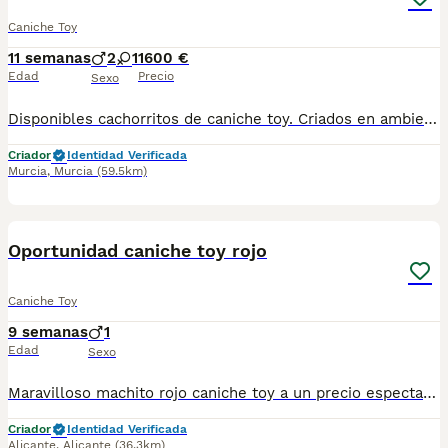
Caniche Toy
11 semanas
2
1
1600 €
Edad
Precio
Sexo
Disponibles cachorritos de caniche toy. Criados en ambiente familiar. Se entregan vacunados, desparasitados, con cartilla sanitaria, microchip y contrato de garantía.
Criador
Identidad Verificada
Murcia
,
Murcia
(59.5km)
1
Oportunidad caniche toy rojo
Caniche Toy
9 semanas
1
Edad
Sexo
Maravilloso machito rojo caniche toy a un precio espectacular. Nacido y criado en familia con todos los cuidados y atenciones necesarias para que se desarrolle sano y feliz. Llamame o escribeme al numero 653037806 y te explico los detalles. No pierdas la oportunidad. ES451230000020
Criador
Identidad Verificada
Alicante
,
Alicante
(36.3km)