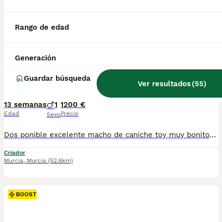
Criador
Identidad Verificada
Lorca
,
Murcia
(105.5km)
Rango de edad
1
Generación
BOOST
Excelente caniche toy
Guardar búsqueda
Ver resultados
(
55
)
Caniche Toy
13 semanas
1
1200 €
Edad
Precio
Sexo
Dos ponible excelente macho de caniche toy muy bonito y mucha calidad de pelo. Se entrega vacunado desparasitado y con cartilla sanitaria
Criador
Murcia
,
Murcia
(52.6km)
BOOST