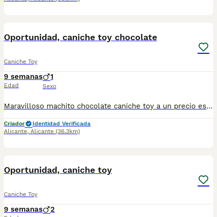
1
Oportunidad, caniche toy chocolate
Caniche Toy
9 semanas
1
Edad
Sexo
Maravilloso machito chocolate caniche toy a un precio espectacular. Nacido y criado en familia con todos los cuidados y atenciones necesarias para que se desarrolle sano y feliz. Llamame o escribeme al numero 653037806 y te explico los detalles. No pierdas la oportunidad. ES451230000020
Criador
Identidad Verificada
Alicante
,
Alicante
(36.3km)
1
Oportunidad, caniche toy
Caniche Toy
9 semanas
2