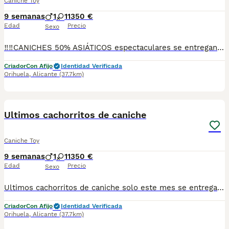
Caniche Toy
9 semanas
1
1
1350 €
Edad
Precio
Sexo
‼️‼️CANICHES 50% ASIÁTICOS espectaculares se entregan vacunados desparasitados cria familiar solo gente amantes de la raza
Criador
Con Afijo
Identidad Verificada
Orihuela
,
Alicante
(37.7km)
2
Ultimos cachorritos de caniche
Caniche Toy
9 semanas
1
1
1350 €
Edad
Precio
Sexo
Ultimos cachorritos de caniche solo este mes se entregan vacunados desparasitados y en perfectas condiciones solo gente amantes de la raza gracias
Criador
Con Afijo
Identidad Verificada
Orihuela
,
Alicante
(37.7km)