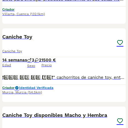
Criador
Villarta
,
Cuenca
(132.1km)
5
Caniche Toy
Caniche Toy
14 semanas
3
2
1500 €
Edad
Precio
Sexo
❗6️⃣6️⃣0️⃣ 8️⃣3️⃣ 8️⃣8️⃣ 7️⃣6️⃣❗“ cachorritos de caniche toy, entregamos vacunados desparasitados con cartilla veterinaria, microchip,pasaporte y contrato de garantia de compra..”
Criador
Identidad Verificada
Murcia
,
Murcia
(54.5km)
5
Caniche Toy disponibles Macho y Hembra