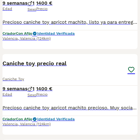
9 semanas
1
1400 €
Edad
Precio
Sexo
Precioso caniche toy apricot machito, listo ya para entregar. Tiene todo ya la cartilla sanitaria, pasaporte, microchip, se entrega con revisión veterinaria, desparasitacion interna y externa. Luffi es muy juguetones, amistoso, sociables criado en ambiente familiar. Ya disponible para salir a conocer el mundo y pasear. Morro chato cortito de cuerpo,calidad de pelo.enseñamos a los padres y otras camadas disponibles en nuestras instalaciones. Estamos en la comunidad valenciana en rojales . Si no puedes venir te enviamos el cachorrito con empresa especializada en transporte de mascotas. Solo en toda España. Angélica dogs
Criador
Con Afijo
Identidad Verificada
Valencia
,
Valencia
(124km)
3
3
Caniche toy precio real
Caniche Toy
9 semanas
1
1400 €
Edad
Precio
Sexo
Precioso caniche toy apricot machito precioso. Muy sociable activo y confiable.Lleva dos vacunas a fecha de hoy listo para entregar con microchip pasaporte cartilla sanitaria vacunas al dia, revisión veterinaria previa a la entrega, desparasitacion interna y externa. Posibilidad reciger en las instalaciones estamos en la comunidad valenciana en rojales. Se puede recoger personalmente o ha esos envíos solo en España.
Criador
Con Afijo
Identidad Verificada
Valencia
,
Valencia
(124km)
2