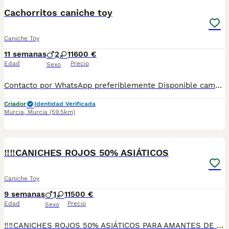
Cachorritos caniche toy
Caniche Toy
11 semanas
2
1
1600 €
Edad
Precio
Sexo
Contacto por WhatsApp preferiblemente Disponible camada de caniches toy. Criados en ambiente familiar y muy cuidados. Se entregan vacunados, desparasitados, con cartilla sanitaria, microchip y contrato de garantía.
Criador
Identidad Verificada
Murcia
,
Murcia
(59.5km)
2
‼️‼️CANICHES ROJOS 50% ASIÁTICOS
Caniche Toy
9 semanas
1
1
1500 €
Edad
Precio
Sexo
‼️‼️CANICHES ROJOS 50% ASIÁTICOS PARA AMANTES DE LA RAZA MUY BUENA CALIDAD,LISTOS PARA ENTREGAR CRIADOS EN AMBIENTE FAMILIAR SE ENTREGAN CON SUS VACUNAS CORRESPONDIENTES ASU EDAD DESPARACITADOS Y REVISADOS POR EL VETERINARIO PREGUNTEN SIN COMPROMISO TODAS SUS DUDAS.