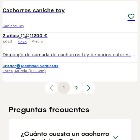
Cachorros caniche toy
Caniche Toy
2 años
1
1
1200 €
Edad
Precio
Sexo
Dispongo de camada de cachorros toy de varios colores y tamaño, soy criador profesional, se entregan con toda documentacion al día y garantía, Para mas información me pueden contactar al tlf 627925438
Criador
Identidad Verificada
Lorca
,
Murcia
(105.5km)
1
2
Preguntas frecuentes
¿Cuánto cuesta un cachorro