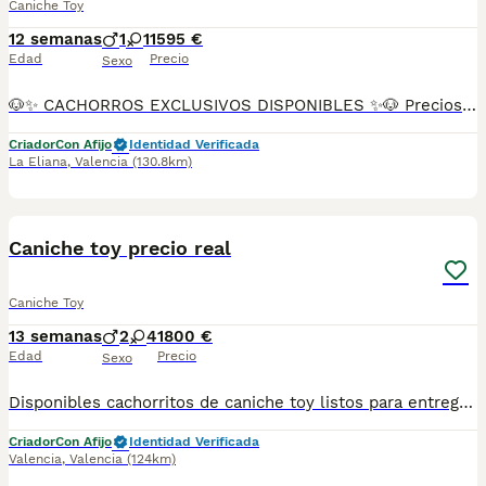
Caniche Toy
12 semanas
1
1
1595 €
Edad
Precio
Sexo
🐶✨ CACHORROS EXCLUSIVOS DISPONIBLES ✨🐶 Preciosos cachorros criados en ambiente familiar, rodeados de amor y cuidados desde el primer día ❤️ Totalmente socializados, cariñosos y acostumbrados al contacto con personas. 📦 Se entregan con todas las garantías: ✔️ Cartilla sanitaria ✔️ Vacunación al día 💉 ✔️ Desparasitación completa ✅ ✔️ Garantía vírica 😷 ✔️ Garantía congénita 👌 ✔️ Contrato de entrega ✍️ 📸 Síguenos en Instagram: @fincapaunais para ver fotos y vídeos reales ⚠️ Disponibilidad limitada ⚠️ Se reservan rápido. 📲 Contacto directo por WhatsApp: 671 454 202 Solo personas responsables
Criador
Con Afijo
Identidad Verificada
La Eliana
,
Valencia
(130.8km)
4
1
Caniche toy precio real
Caniche Toy
13 semanas
2
4
1800 €
Edad
Precio
Sexo
Disponibles cachorritos de caniche toy listos para entregar.. ahi machitoa y hembras.. se entregan con sus vacunas correspondientes microchip pasaporte revision veterinaria y garantia estamos en rojales alicante pero emviamos a cualquier punto de españa.
Criador
Con Afijo
Identidad Verificada
Valencia
,
Valencia
(124km)