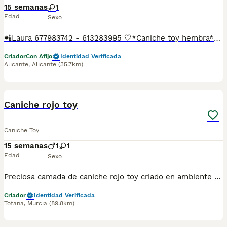
15 semanas
1
Edad
Sexo
📲Laura 677983742 - 613283995 🤍*Caniche toy hembra*🤍 ¿Buscas un nuevo compañero para tu hogar? ❤️ Tenemos preciosos cachorros listos para encontrar una familia responsable. ✅ Vacunados ✅ Desparasitados ✅ Cartilla sanitaria ✅ Garantías incluidas ✅ Máxima atención y cuidado Se hacen envíos a toda España: Andalucía: Almería, Cádiz, Córdoba, Granada, Huelva, Jaén, Málaga, Sevilla.Aragón: Huesca, Teruel, Zaragoza.Asturias: Oviedo.Baleares: Palma.Canarias: Las Palmas de Gran Canaria, Santa Cruz de Tenerife.Cantabria: Santander.Castilla-La Mancha: Albacete, Ciudad Real, Cuenca, Guadalajara, Toledo.Castilla y León: Ávila, Burgos, León, Palencia, Salamanca, Segovia, Soria, Valladolid, Zamora.Cataluña: Barcelona, Gerona (Girona), Lérida (Lleida), Tarragona.Comunidad Valenciana: Alicante, Castellón de la Plana, Valencia.Extremadura: Badajoz, Cáceres.Galicia: La Coruña (A Coruña), Lugo, Orense (Ourense), Pontevedra.La Rioja: Logroño.Madrid: Madrid.Murcia: Murcia.Navarra: Pamplona.País Vasco: Bilbao (Vizcaya), San Sebastián (Guipúzcoa), Vitoria (Álava). 🐾 Cachorros sanos, sociables y criados con mucho cariño. 📲 ¡Pregunta sin compromiso por disponibilidad, fotos y precios por mensaje privado!
Criador
Con Afijo
Identidad Verificada
Alicante
,
Alicante
(35.7km)
1
Caniche rojo toy
Caniche Toy
15 semanas
1
1
Edad
Sexo
Preciosa camada de caniche rojo toy criado en ambiente familiar con todas las vacunas y desparasitaciones al día. Se entrega con cartilla veterinaria y revisión veterinaria. Más info WhatsApp al 722440707
Criador
Identidad Verificada
Totana
,
Murcia
(89.8km)
2