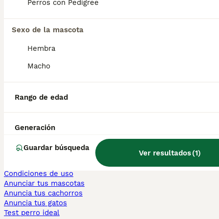
Perros con Pedigree
Persa en venta
Sexo de la mascota
Otras páginas populares
Teckel en Barcelona
Hembra
Bulldog Francés en Madrid
Bichón Maltés en València
Macho
Chihuahua en Sevilla
Bulldog Francés en Galicia
Caniche Toy en venta en Barcelona
Rango de edad
Perros en adopcion
Información
Generación
Sobre nosotros
Politica privacidad
Guardar búsqueda
Ver resultados
(
1
)
Ayuda
Prensa
Condiciones de uso
Anunciar tus mascotas
Anuncia tus cachorros
Anuncia tus gatos
Test perro ideal