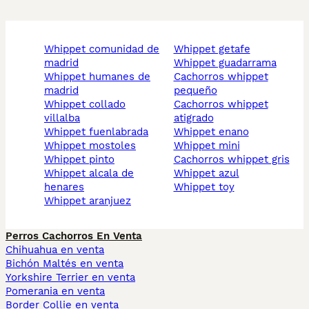
whippet comunidad de
whippet getafe
madrid
whippet guadarrama
whippet humanes de
cachorros whippet
madrid
pequeño
whippet collado
cachorros whippet
villalba
atigrado
whippet fuenlabrada
whippet enano
whippet mostoles
whippet mini
whippet pinto
cachorros whippet gris
whippet alcala de
whippet azul
henares
whippet toy
whippet aranjuez
Perros Cachorros En Venta
Chihuahua en venta
Bichón Maltés en venta
Yorkshire Terrier en venta
Pomerania en venta
Border Collie en venta