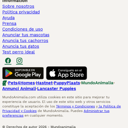
Información
Sobre nosotros
Politica privacidad
Ayuda
Prensa
Condiciones de uso
Anunciar tus mascotas
Anuncia tus cachorros
Anuncia tus gatos
Test perro ideal
Pets4Homes
Hastnet
PuppyPlaats
MundoAnimalia
Annunci Animali
Lancaster Puppies
MundoAnimalia.com utiliza cookies en este sitio para mejorar tu
experiencia de usuario. El uso de este sitio web y otros servicios
constituye la aceptación de los
Términos y Condiciones
y
la Política de
Privacidad y Cookies
de MundoAnimalia. Puedes
Administrar tus
preferencias
en cualquier momento.
© Derechos de autor
2026
-
Mundoanimalia