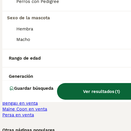
Perros con Pedigree
braco francés tipo
pirineos san sebastian
pirineos parla
de los reyes
Sexo de la mascota
Perros Cachorros En Venta
Hembra
Chihuahua en venta
Bichón Maltés en venta
Macho
Yorkshire Terrier en venta
Pomerania en venta
Border Collie en venta
Rango de edad
Teckel en venta
Caniche Toy en venta
Generación
Gatos y Gatitos En Venta
Bosque de Noruega en venta
Guardar búsqueda
Ver resultados
(
1
)
Británico en venta
Sphynx en venta
Bengalí en venta
Maine Coon en venta
Persa en venta
Otras páginas populares