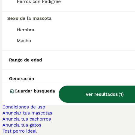
Perros con Pedigree
Persa en venta
Sexo de la mascota
Otras páginas populares
Teckel en Barcelona
Hembra
Bulldog Francés en Madrid
Bichón Maltés en València
Macho
Chihuahua en Sevilla
Bulldog Francés en Galicia
Caniche Toy en venta en Barcelona
Rango de edad
Perros en adopcion
Información
Generación
Sobre nosotros
Politica privacidad
Guardar búsqueda
Ver resultados
(
1
)
Ayuda
Prensa
Condiciones de uso
Anunciar tus mascotas
Anuncia tus cachorros
Anuncia tus gatos
Test perro ideal