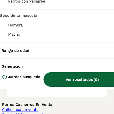
Perros con Pedigree
juntos; algunos ejemplares de esta raza
pueden intentar dominar a otros animales.
Sexo de la mascota
Hembra
¿Braco Alemán cuánto
crece?
Macho
Rango de edad
¿Cómo saber si un braco
alemán es puro?
Generación
Guardar búsqueda
¿Cómo es el carácter de un
Ver resultados
(
0
)
braco alemán?
Perros Cachorros En Venta
Chihuahua en venta