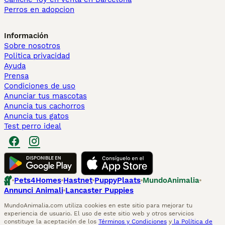
Perros en adopcion
Información
Sobre nosotros
Politica privacidad
Ayuda
Prensa
Condiciones de uso
Anunciar tus mascotas
Anuncia tus cachorros
Anuncia tus gatos
Test perro ideal
Pets4Homes
Hastnet
PuppyPlaats
MundoAnimalia
Annunci Animali
Lancaster Puppies
MundoAnimalia.com utiliza cookies en este sitio para mejorar tu
experiencia de usuario. El uso de este sitio web y otros servicios
constituye la aceptación de los
Términos y Condiciones
y
la Política de