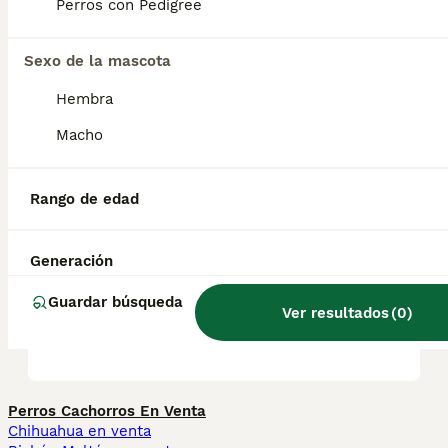
Perros con Pedigree
juntos; algunos ejemplares de esta raza
pueden intentar dominar a otros animales.
Sexo de la mascota
Hembra
¿Braco Alemán cuánto
crece?
Macho
Rango de edad
¿Cómo saber si un braco
alemán es puro?
Generación
Guardar búsqueda
¿Cómo es el carácter de un
Ver resultados
(
0
)
braco alemán?
Perros Cachorros En Venta
Chihuahua en venta