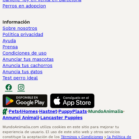
Perros en adopcion
Información
Sobre nosotros
Politica privacidad
Ayuda
Prensa
Condiciones de uso
Anunciar tus mascotas
Anuncia tus cachorros
Anuncia tus gatos
Test perro ideal
Pets4Homes
Hastnet
PuppyPlaats
MundoAnimalia
Annunci Animali
Lancaster Puppies
MundoAnimalia.com utiliza cookies en este sitio para mejorar tu
experiencia de usuario. El uso de este sitio web y otros servicios
constituye la aceptación de los
Términos y Condiciones
y
la Política de