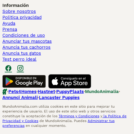
Información
Sobre nosotros
Politica privacidad
Ayuda
Prensa
Condiciones de uso
Anunciar tus mascotas
Anuncia tus cachorros
Anuncia tus gatos
Test perro ideal
Pets4Homes
Hastnet
PuppyPlaats
MundoAnimalia
Annunci Animali
Lancaster Puppies
MundoAnimalia.com utiliza cookies en este sitio para mejorar tu
experiencia de usuario. El uso de este sitio web y otros servicios
constituye la aceptación de los
Términos y Condiciones
y
la Política de
Privacidad y Cookies
de MundoAnimalia. Puedes
Administrar tus
preferencias
en cualquier momento.