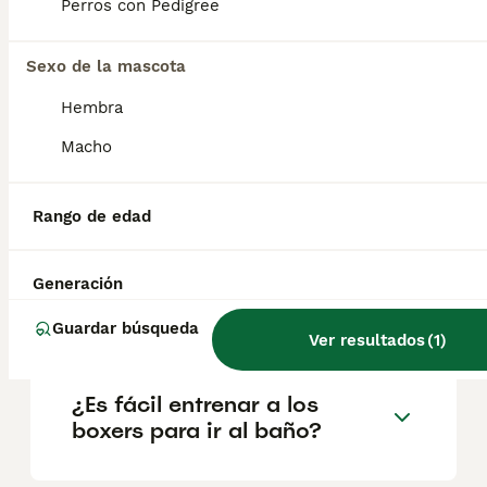
Perros con Pedigree
Sexo de la mascota
¿Cuál es la mejor edad para
adquirir un cachorro boxer?
Hembra
Macho
¿Cómo son los bóxer perros
cachorros?
Rango de edad
Generación
¿Es un boxer un buen perro
de casa?
Guardar búsqueda
Ver resultados
(
1
)
¿Es fácil entrenar a los
boxers para ir al baño?