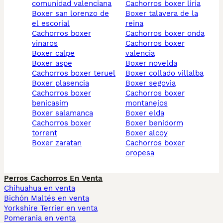
comunidad valenciana
cachorros boxer liria
boxer san lorenzo de
boxer talavera de la
el escorial
reina
cachorros boxer
cachorros boxer onda
vinaros
cachorros boxer
boxer calpe
valencia
boxer aspe
boxer novelda
cachorros boxer teruel
boxer collado villalba
boxer plasencia
boxer segovia
cachorros boxer
cachorros boxer
benicasim
montanejos
boxer salamanca
boxer elda
cachorros boxer
boxer benidorm
torrent
boxer alcoy
boxer zaratan
cachorros boxer
oropesa
Perros Cachorros En Venta
Chihuahua en venta
Bichón Maltés en venta
Yorkshire Terrier en venta
Pomerania en venta