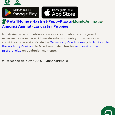
Pets4Homes
Hastnet
PuppyPlaats
MundoAnimalia
Annunci Animali
Lancaster Puppies
MundoAnimalia.com utiliza cookies en este sitio para mejorar tu
experiencia de usuario. El uso de este sitio web y otros servicios
constituye la aceptación de los
Términos y Condiciones
y
la Política de
Privacidad y Cookies
de MundoAnimalia. Puedes
Administrar tus
preferencias
en cualquier momento.
© Derechos de autor
2026
-
Mundoanimalia