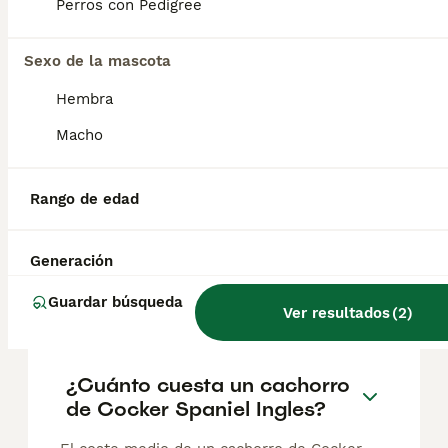
Perros con Pedigree
Últimos cachorros cocker spaniel inglés
Sexo de la mascota
Cocker Spaniel Inglés
Hembra
8 semanas
4
1
1100 €
Edad
Precio
Sexo
Macho
Excelente pedigree. Padres testados de todo. Excelente carácter. Padre campeón de Portugal y nieto del campeón del mundo. Se entregan con pedigree, chip, vacunas, desparasitaciones internas, contrato y garantía de salud
Rango de edad
Criador
Identidad Verificada
Puentecaldelas
,
Pontevedra
(19.2km)
Generación
Preguntas frecuentes
Guardar búsqueda
Ver resultados
(
2
)
¿Cuánto cuesta un cachorro
de Cocker Spaniel Ingles?