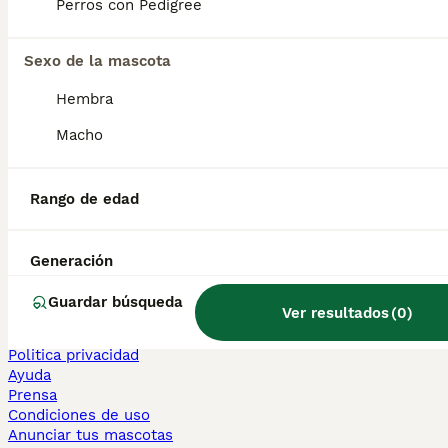
Perros con Pedigree
Sphynx en venta
Bengalí en venta
Maine Coon en venta
Sexo de la mascota
Persa en venta
Hembra
Otras páginas populares
Macho
Teckel en Barcelona
Bulldog Francés en Madrid
Bichón Maltés en València
Rango de edad
Chihuahua en Sevilla
Bulldog Francés en Galicia
Caniche Toy en venta en Barcelona
Generación
Perros en adopcion
Guardar búsqueda
Ver resultados
(
0
)
Información
Sobre nosotros
Politica privacidad
Ayuda
Prensa
Condiciones de uso
Anunciar tus mascotas