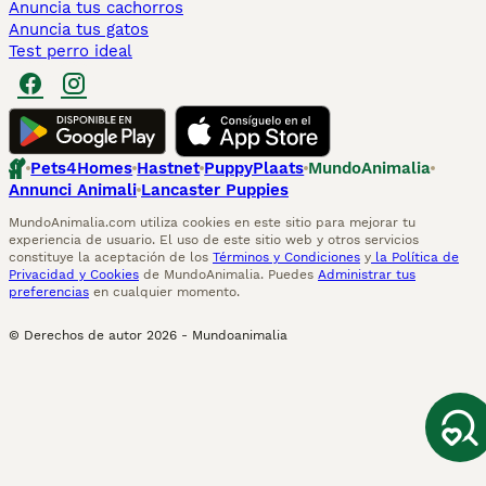
Anuncia tus cachorros
Anuncia tus gatos
Test perro ideal
Pets4Homes
Hastnet
PuppyPlaats
MundoAnimalia
Annunci Animali
Lancaster Puppies
MundoAnimalia.com utiliza cookies en este sitio para mejorar tu
experiencia de usuario. El uso de este sitio web y otros servicios
constituye la aceptación de los
Términos y Condiciones
y
la Política de
Privacidad y Cookies
de MundoAnimalia. Puedes
Administrar tus
preferencias
en cualquier momento.
© Derechos de autor
2026
-
Mundoanimalia