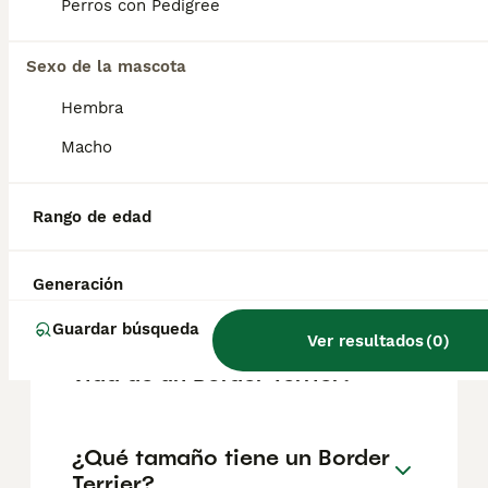
según factores como el pedigrí, la
Perros con Pedigree
reputación del criador y la ubicación.
Sexo de la mascota
¿Cómo es el carácter de
Hembra
Border Terrier?
Macho
¿Cuáles son las ventajas y
Rango de edad
desventajas de la raza
Border Terrier?
Generación
Guardar búsqueda
Ver resultados
(
0
)
¿Cuál es la esperanza de
vida de un Border Terrier?
¿Qué tamaño tiene un Border
Terrier?