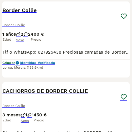
Border Collie
Border Collie
1 años
2
2
400 €
Edad
Precio
Sexo
Tlf o WhatsApp: 627925438 Preciosas camadas de Border collie, se entregan con minimo de dos meses y medio de edad y sus vacunas correspondientes, desparasitados interna y externamente, pasaporte y microchip, contrato de compra y garantia de salud. preferiblemente recogida en mano pero también podemos entregar en toda España mediante transporte de alta calidad preparado para animales y con chofer particular con posibilidad de pago contra reembolso Llámanos o háblanos por whats app.
Criador
Identidad Verificada
Lorca
,
Murcia
(135.6km)
3
CACHORROS DE BORDER COLLIE
Border Collie
3 meses
1
1
450 €
Edad
Precio
Sexo