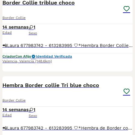
Border Collie triblue choco
Border Collie
14 semanas
1
Edad
Sexo
📲Laura 677983742 - 613283995 🤍*Hembra Border Collie tri blue choco*🤍 ¿Buscas un nuevo compañero para tu hogar? ❤️ Tenemos preciosos cachorros listos para encontrar una familia responsable. ✅ Vacunados ✅ Desparasitados ✅ Cartilla sanitaria ✅ Garantías incluidas ✅ Máxima atención y cuidado Se hacen envíos a toda España: Andalucía: Almería, Cádiz, Córdoba, Granada, Huelva, Jaén, Málaga, Sevilla.Aragón: Huesca, Teruel, Zaragoza.Asturias: Oviedo.Baleares: Palma.Canarias: Las Palmas de Gran Canaria, Santa Cruz de Tenerife.Cantabria: Santander.Castilla-La Mancha: Albacete, Ciudad Real, Cuenca, Guadalajara, Toledo.Castilla y León: Ávila, Burgos, León, Palencia, Salamanca, Segovia, Soria, Valladolid, Zamora.Cataluña: Barcelona, Gerona (Girona), Lérida (Lleida), Tarragona.Comunidad Valenciana: Alicante, Castellón de la Plana, Valencia.Extremadura: Badajoz, Cáceres.Galicia: La Coruña (A Coruña), Lugo, Orense (Ourense), Pontevedra.La Rioja: Logroño.Madrid: Madrid.Murcia: Murcia.Navarra: Pamplona.País Vasco: Bilbao (Vizcaya), San Sebastián (Guipúzcoa), Vitoria (Álava). 🐾 Cachorros sanos, sociables y criados con mucho cariño. 📲 ¡Pregunta sin compromiso por disponibilidad, fotos y precios por mensaje privado!
Criador
Con Afijo
Identidad Verificada
Valencia
,
Valencia
(148.6km)
19
1
Hembra Border collie Tri blue choco
Border Collie
14 semanas
1
Edad
Sexo
📲Laura 677983742 - 613283995 🤍*Hembra de Border collie tri blue choco*🤍 ¿Buscas un nuevo compañero para tu hogar? ❤️ Tenemos preciosos cachorros listos para encontrar una familia responsable. ✅ Vacunados ✅ Desparasitados ✅ Cartilla sanitaria ✅ Garantías incluidas ✅ Máxima atención y cuidado Se hacen envíos a toda España: Andalucía: Almería, Cádiz, Córdoba, Granada, Huelva, Jaén, Málaga, Sevilla.Aragón: Huesca, Teruel, Zaragoza.Asturias: Oviedo.Baleares: Palma.Canarias: Las Palmas de Gran Canaria, Santa Cruz de Tenerife.Cantabria: Santander.Castilla-La Mancha: Albacete, Ciudad Real, Cuenca, Guadalajara, Toledo.Castilla y León: Ávila, Burgos, León, Palencia, Salamanca, Segovia, Soria, Valladolid, Zamora.Cataluña: Barcelona, Gerona (Girona), Lérida (Lleida), Tarragona.Comunidad Valenciana: Alicante, Castellón de la Plana, Valencia.Extremadura: Badajoz, Cáceres.Galicia: La Coruña (A Coruña), Lugo, Orense (Ourense), Pontevedra.La Rioja: Logroño.Madrid: Madrid.Murcia: Murcia.Navarra: Pamplona.País Vasco: Bilbao (Vizcaya), San Sebastián (Guipúzcoa), Vitoria (Álava). 🐾 Cachorros sanos, sociables y criados con mucho cariño. 📲 ¡Pregunta sin compromiso por disponibilidad, fotos y precios por mensaje privado!