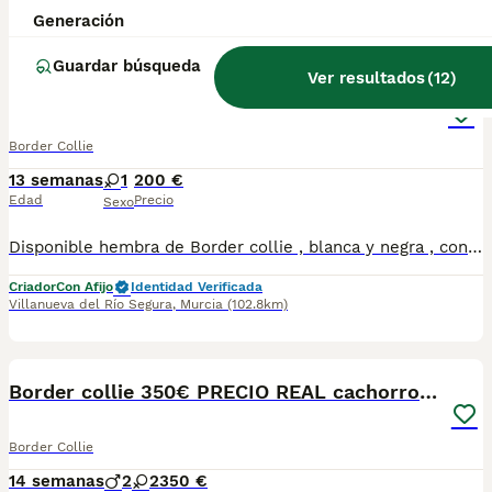
Caravaca de la Cruz
,
Murcia
(85.5km)
Generación
6
Guardar búsqueda
Ver resultados
(
12
)
Cachorra Border collie
Border Collie
13 semanas
1
200 €
Edad
Precio
Sexo
Disponible hembra de Border collie , blanca y negra , con cartilla , desparasitada y dos vacunas . Se puede enviar.
Criador
Con Afijo
Identidad Verificada
Villanueva del Río Segura
,
Murcia
(102.8km)
7
1
Border collie 350€ PRECIO REAL cachorros Valencia
Border Collie
14 semanas
2
2
350 €