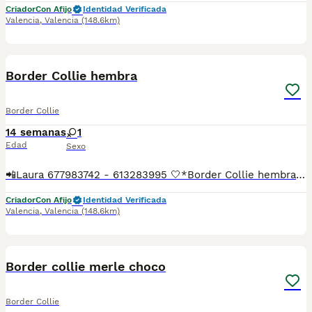
Criador
Con Afijo
Identidad Verificada
Valencia
,
Valencia
(148.6km)
12
1
Border Collie hembra
Border Collie
14 semanas
1
Edad
Sexo
📲Laura 677983742 - 613283995 🤍*Border Collie hembra negra blanca*🤍 ¿Buscas un nuevo compañero para tu hogar? ❤️ Tenemos preciosos cachorros listos para encontrar una familia responsable. ✅ Vacunados ✅ Desparasitados ✅ Cartilla sanitaria ✅ Garantías incluidas ✅ Máxima atención y cuidado Se hacen envíos a toda España: Andalucía: Almería, Cádiz, Córdoba, Granada, Huelva, Jaén, Málaga, Sevilla.Aragón: Huesca, Teruel, Zaragoza.Asturias: Oviedo.Baleares: Palma.Canarias: Las Palmas de Gran Canaria, Santa Cruz de Tenerife.Cantabria: Santander.Castilla-La Mancha: Albacete, Ciudad Real, Cuenca, Guadalajara, Toledo.Castilla y León: Ávila, Burgos, León, Palencia, Salamanca, Segovia, Soria, Valladolid, Zamora.Cataluña: Barcelona, Gerona (Girona), Lérida (Lleida), Tarragona.Comunidad Valenciana: Alicante, Castellón de la Plana, Valencia.Extremadura: Badajoz, Cáceres.Galicia: La Coruña (A Coruña), Lugo, Orense (Ourense), Pontevedra.La Rioja: Logroño.Madrid: Madrid.Murcia: Murcia.Navarra: Pamplona.País Vasco: Bilbao (Vizcaya), San Sebastián (Guipúzcoa), Vitoria (Álava). 🐾 Cachorros sanos, sociables y criados con mucho cariño. 📲 ¡Pregunta sin compromiso por disponibilidad, fotos y precios por mensaje privado!
Criador
Con Afijo
Identidad Verificada
Valencia
,
Valencia
(148.6km)
33
1
Border collie merle choco
Border Collie