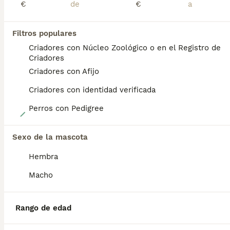
PRO
€
€
Filtros populares
Criadores con Núcleo Zoológico o en el Registro de
Criadores
Criadores con Afijo
Criadores con identidad verificada
Perros con Pedigree
23
Border Collie
Sexo de la mascota
Hembra
Border Collie
9 semanas
5
2
299 €
Macho
Edad
Precio
Sexo
🚨🚨PRECIO ESPECIAL POR SER LOS ULTIMOS DE LA CAMADA🚨🚨🚨Disponemos de camada de Border Collie los cuales son de un pelaje espectacular siendo rojos australiano y color sable teniendo la mayoría los ojos azules o un ojo de cada color, parecen pintados a mano. Nuestros Border Collie viven con nosotros en el campo y están sociabilizados con nuestros hijos pequeños siendo muy buenos los papás con toda la familia. Nuestros peques se entregan desparasitaros, con dos vacunas, revisión veterinaria y contrato de garantías víricas y congénitas. Además con el peque se entrega cesta de bienvenida de Royal Canin que incluye saco de pienso para que sigan comiendo el mismo. Si estás buscando un Border Collie diferente y sabiendo que es la raza más inteligente del mundo no lo dudes y lo te en contacto con nosotros y le informamos sin compromiso. Un saludo
Rango de edad
Criador
Identidad Verificada