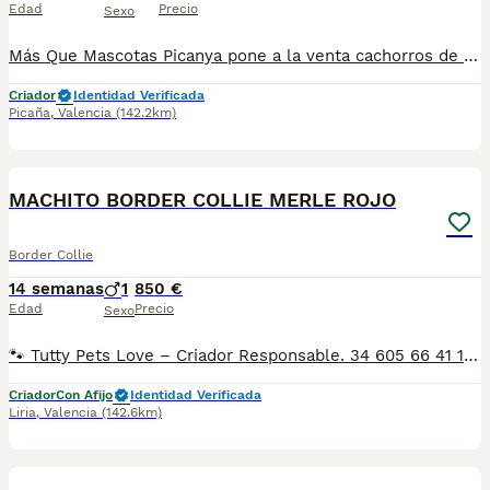
Edad
Precio
Sexo
Más Que Mascotas Picanya pone a la venta cachorros de Border collie . Se entran vacunados, desparasitados interna y externamente, cartilla sanitaria y garantía por escrito. Para más información de los cachorros ponerse en contacto al 640661289 Plaza España 4, Picanya
Criador
Identidad Verificada
Picaña
,
Valencia
(142.2km)
2
MACHITO BORDER COLLIE MERLE ROJO
Border Collie
14 semanas
1
850 €
Edad
Precio
Sexo
🐾 Tutty Pets Love – Criador Responsable. 34 605 66 41 16 Whastapp y llamadas En Tutty Pets Love trabajamos con pasión y responsabilidad para ofrecer cachorros sanos, equilibrados y con todas las garantías. ✅ Vacunas correspondientes a su edad. ✅ Cartilla veterinaria. ✅ Desparasitación interna y externa. ✅ Pasaporte y microchip. ✅ Garantías víricas y congénitas. ✅ Contrato de compraventa sellado por la empresa. ✅ Envíos a toda la península (según kilometraje). ✅ Financiación personalizada de 6 a 48 meses, con y sin intereses. 💳 Financiación disponible. Consulta cómodas cuotas adaptadas a tus necesidades. 📞 34 605 66 41 16 Whastapp y llamadas 🌐 www.tuttypetslove.es 🐶 Tutty Pets Love, donde nacen grandes compañeros.
Criador
Con Afijo
Identidad Verificada
Liria
,
Valencia
(142.6km)
10
1