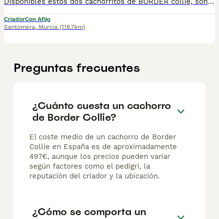
Disponibles estos dos cachorritos de BORDER collie, son un macho y una hembra preciosos, si quieres saber más sobre ellos contáctanos y te atenderemos encantados
Criador
Con Afijo
Santomera
,
Murcia
(118.7km)
Preguntas frecuentes
¿Cuánto cuesta un cachorro
de Border Collie?
El coste medio de un cachorro de Border
Collie en España es de aproximadamente
497€, aunque los precios pueden variar
según factores como el pedigrí, la
reputación del criador y la ubicación.
¿Cómo se comporta un