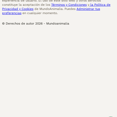
experiencia de usuario. El uso de este sitio web y otros servicios
constituye la aceptación de los
Términos y Condiciones
y
la Política de
Privacidad y Cookies
de MundoAnimalia. Puedes
Administrar tus
preferencias
en cualquier momento.
© Derechos de autor
2026
-
Mundoanimalia