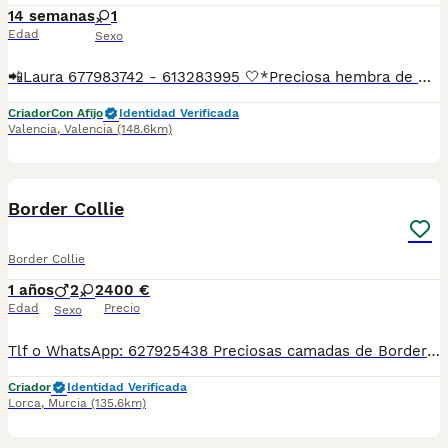
14 semanas
1
Edad
Sexo
📲Laura 677983742 - 613283995 🤍*Preciosa hembra de Border Collie merle chocolate*🤍 ¿Buscas un nuevo compañero para tu hogar? ❤️ Tenemos preciosos cachorros listos para encontrar una familia responsable. ✅ Vacunados ✅ Desparasitados ✅ Cartilla sanitaria ✅ Garantías incluidas ✅ Máxima atención y cuidado Se hacen envíos a toda España: Andalucía: Almería, Cádiz, Córdoba, Granada, Huelva, Jaén, Málaga, Sevilla.Aragón: Huesca, Teruel, Zaragoza.Asturias: Oviedo.Baleares: Palma.Canarias: Las Palmas de Gran Canaria, Santa Cruz de Tenerife.Cantabria: Santander.Castilla-La Mancha: Albacete, Ciudad Real, Cuenca, Guadalajara, Toledo.Castilla y León: Ávila, Burgos, León, Palencia, Salamanca, Segovia, Soria, Valladolid, Zamora.Cataluña: Barcelona, Gerona (Girona), Lérida (Lleida), Tarragona.Comunidad Valenciana: Alicante, Castellón de la Plana, Valencia.Extremadura: Badajoz, Cáceres.Galicia: La Coruña (A Coruña), Lugo, Orense (Ourense), Pontevedra.La Rioja: Logroño.Madrid: Madrid.Murcia: Murcia.Navarra: Pamplona.País Vasco: Bilbao (Vizcaya), San Sebastián (Guipúzcoa), Vitoria (Álava). 🐾 Cachorros sanos, sociables y criados con mucho cariño. 📲 ¡Pregunta sin compromiso por disponibilidad, fotos y precios por mensaje privado!
Criador
Con Afijo
Identidad Verificada
Valencia
,
Valencia
(148.6km)
1
Border Collie
Border Collie
1 años
2
2
400 €
Edad
Precio
Sexo
Tlf o WhatsApp: 627925438 Preciosas camadas de Border Collie, se entregan con minimo de dos meses y medio de edad y sus vacunas correspondientes, desparasitados interna y externamente, pasaporte y microchip, contrato de compra y garantia de salud. preferiblemente recogida en mano pero también podemos entregar en toda España mediante transporte de alta calidad preparado para animales y con chofer particular con posibilidad de pago contra reembolso Llámanos o háblanos por whats app.
Criador
Identidad Verificada
Lorca
,
Murcia
(135.6km)
1