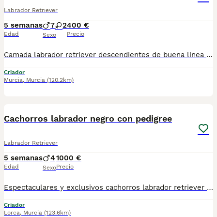
Labrador Retriever
5 semanas
7
2
400 €
Edad
Precio
Sexo
Camada labrador retriever descendientes de buena linea de belleza . La madre con genética del famoso criador Canisamicus y el padre del famoso criador, experto en líneas de campeonado Quinta das olarias de Portugal. Se entregan vacunados,desparasitados ,con cartilla, chip,contrato de compraventa garantia virica de 15 dias y revisiones veterinarias al dia. Abierto plazo de reservas
Criador
Murcia
,
Murcia
(120.2km)
2
1
Cachorros labrador negro con pedigree
Labrador Retriever
5 semanas
4
1000 €
Edad
Precio
Sexo
Espectaculares y exclusivos cachorros labrador retriever amarillos, de padres con excelentes pedigríes, morfología y carácter. Progenitores libres de displasia de cadera, codo y taras oculares. Máxima calidad. Padres con líneas de sangre helvet can, canis amicus, chablais y kowalski . Cría selecta responsable y en familia. Los cachorros se entregan con dos meses,pedigree LOE, microchip,pasaporte europeo sellado y firmado por veterinario, con dos vacunas, desparasitados interna y externamente. Garantía vírica de 7 días. Aporto copia del Pedigree de los padres. Se pueden ver los cachorros y los padres sin compromiso de compra alguna. Se admiten reservas. Fotos reales hechas en casa. Criador con afijo del FCI n. 23097… RETRIEVERCAN… Con núcleo zoológico n. ES300240540893. Speak English. Estamos en Lorca ( Murcia). Atiendo gustosamente por whatsapp o teléfono en el Mostrar número de teléfono. Un cordial saludo. Juan Antonio. Síguenos en Instagram. Disponible dos machos y una hembra con pedigree, para entrega inmediata.con tres vacunas listos para salir a la calle. Disponible dos machos negro para entrega final de agosto.
Criador
Lorca
,
Murcia
(123.6km)