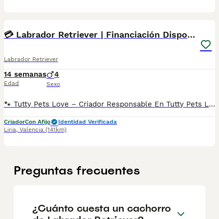
4
💳 Labrador Retriever | Financiación Disponible
Labrador Retriever
14 semanas
4
Edad
Sexo
🐾 Tutty Pets Love – Criador Responsable En Tutty Pets Love trabajamos con pasión y responsabilidad para ofrecer cachorros sanos, equilibrados y con todas las garantías. ✅ Vacunas correspondientes a su edad. ✅ Cartilla veterinaria. ✅ Desparasitación interna y externa. ✅ Pasaporte y microchip. ✅ Garantías víricas y congénitas. ✅ Contrato de compraventa sellado por la empresa. ✅ Envíos a toda la península (según kilometraje). ✅ Financiación personalizada de 6 a 48 meses, con y sin intereses. 💳 Financiación disponible. Consulta cómodas cuotas adaptadas a tus necesidades. 📞 672 515 514 WhatsApp y llamadas 🌐 www.tuttypetslove.es 🐶 Tutty Pets Love, donde nacen grandes compañeros.
Criador
Con Afijo
Identidad Verificada
Liria
,
Valencia
(141km)
Preguntas frecuentes
¿Cuánto cuesta un cachorro