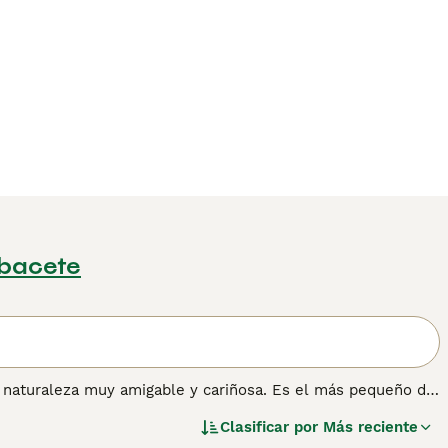
lbacete
 naturaleza muy amigable y cariñosa. Es el más pequeño de
uelto en un montón de pelusa. La reina Victoria de Inglaterra
Clasificar por
Más reciente