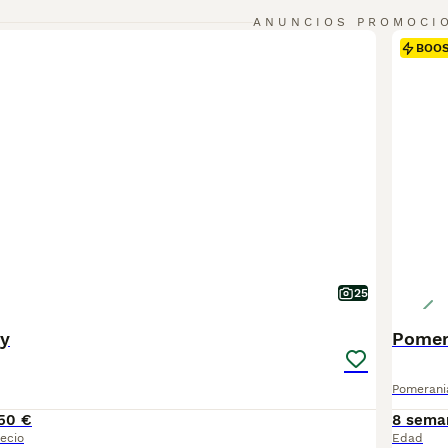
ina de consejos de compra de Pomerania
para obtener informa
ANUNCIOS PROMOCI
BOO
25
y
Pomer
Pomerani
50 €
8 sema
ecio
Edad