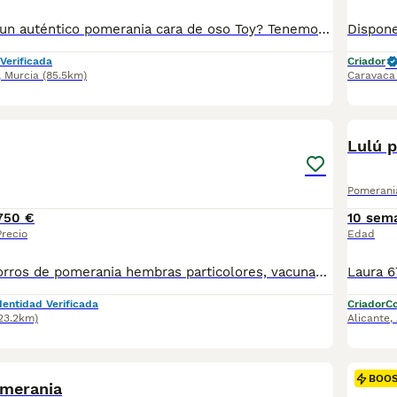
Estás buscando un auténtico pomerania cara de oso Toy? Tenemos lo que buscas por tiempo limitado ya que con la calidad que tienen van a encontrar muy pronto un hogar que sepa valorarlos. Disponemos de dos machos pomerania toys cara de osito con un pelaje espectacular. Su papá es red merle el cual no llega al kilo y medio de peso y la mamá red sable también muy pequeña. Los pequeños se entregan revisados por un veterinario y con dos vacunas, desparasitaciones y contrato de garantías víricas y congénitas. Si estás buscando algo exclusivo y muy cariñoso no dudes en ponerte en contacto con nosotros. Un saludo
Verificada
Criador
,
Murcia
(85.5km)
Caravaca 
5
BOO
Lulú 
Pomerani
750 €
10 sem
Precio
Edad
Disponible cachorros de pomerania hembras particolores, vacunados y desparasitados listos para entregar. Más información wasap al 650546192
dentidad Verificada
Criador
Co
123.2km)
Alicante
,
1
BOO
merania