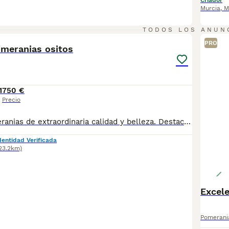
Criador
Murcia
,
M
2
TODOS LOS ANUN
PRO
omeranias ositos
1
750 €
Precio
Disponible pomeranias de extraordinaria calidad y belleza. Destacan por su tamaño compacto, su abundante y sedoso manto su carita dulce con expresión de bebé y su excelente estructura.
dentidad Verificada
123.2km)
Excel
Pomerani