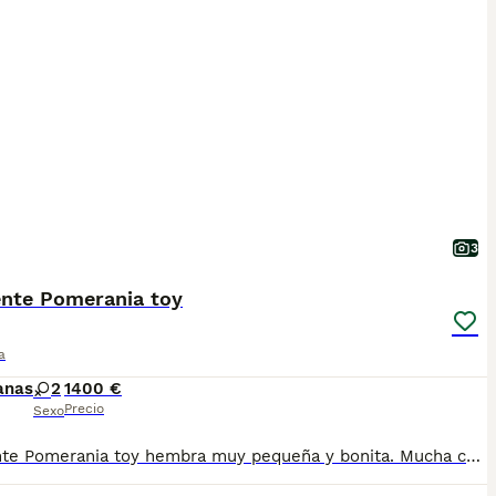
3
ente Pomerania toy
a
anas
2
1400 €
Precio
Sexo
Excelente Pomerania toy hembra muy pequeña y bonita. Mucha calidad de pelo y espectacular línea. Se entrega vacunado desparasitado y con cartilla sanitaria