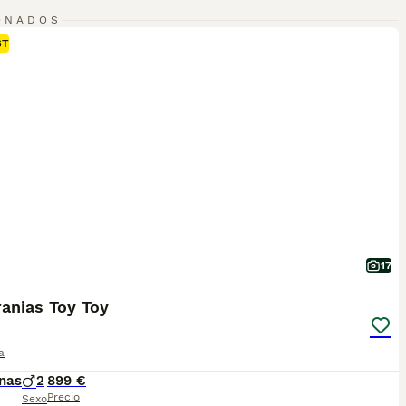
ción sobre esta raza de perro.
ONADOS
ST
17
anias Toy Toy
a
nas
2
899 €
Precio
Sexo