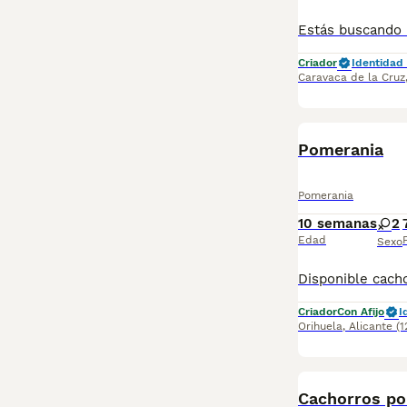
Criador
Identidad 
Caravaca de la Cruz
BOOST
Pomerania
Pomerania
10 semanas
2
Edad
Sexo
Criador
Con Afijo
I
Orihuela
,
Alicante
(
BOOST
Cachorros po