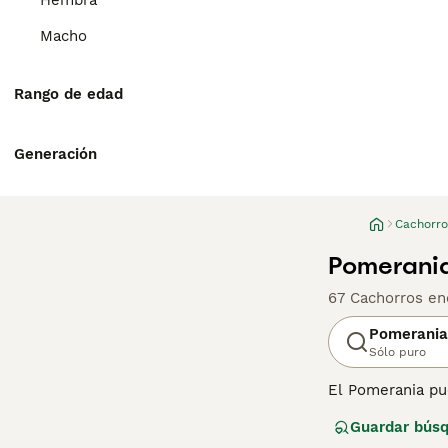
Hembra
Macho
Rango de edad
Generación
Cachorro
Pomerania
67 Cachorros en
Pomerania
Sólo puro
El Pomerania pu
los perros tipo 
Guardar bús
popularizó estos