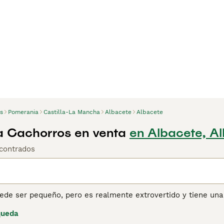
s
Pomerania
Castilla-La Mancha
Albacete
Albacete
 Cachorros en venta
en Albacete, A
contrados
ede ser pequeño, pero es realmente extrovertido y tiene una
Spitz y tiene una apariencia muy similar a la de un zorro, env
queda
 pequeños perros durante su reinado en el siglo XX.