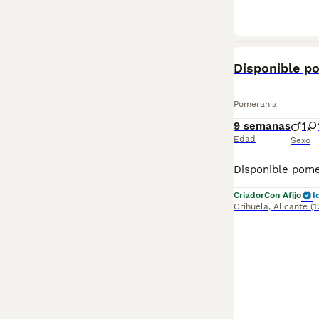
Disponible p
Pomerania
9 semanas
1
Edad
Sexo
Criador
Con Afijo
I
Orihuela
,
Alicante
(