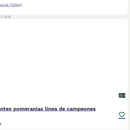
urcia
(121km)
CIOS
3
entes pomeranias línea de campeones
a