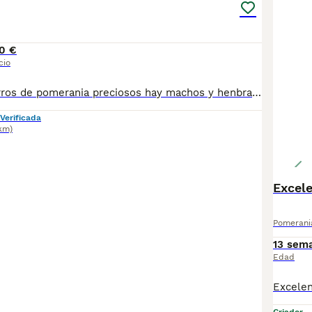
0 €
cio
Se vende cachorros de pomerania preciosos hay machos y henbra se pueden ver sin conpromiso y se enviar a cualquier parte de España mas información al tlf 627925438
Verificada
km)
Excel
Pomerani
13 sem
Edad