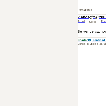
Pomerania
2 años
2
2
80
Edad
Pre
Sexo
Criador
Identidad 
Lorca
,
Murcia
(135.6