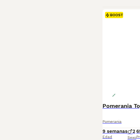
Lee nuestra
pág
BOOST
Pomerania To
Pomerania
9 semanas
2
6
Edad
Pr
Sexo