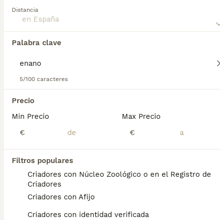
resistente y al mismo tiempo una de las razas más
Distancia
versátiles del mundo.
Lee nuestra
página de consejos de compra de Border
Palabra clave
Collie
para obtener información sobre esta raza de perro.
Encontramos 0 Border Collie Enano
Cachorros en venta.
Si deseas exactamente esta búsqueda guarda tu 
5/100 caracteres
búsqueda y espera el resultado perfecto:
Precio
Guardar búsqueda
Min Precio
Max Precio
€
€
Preguntas frecuentes
Filtros populares
Criadores con Núcleo Zoológico o en el Registro de
¿Cuánto cuesta un cachorro
Criadores
de Border Collie?
Criadores con Afijo
El coste medio de un cachorro de Border
Criadores con identidad verificada