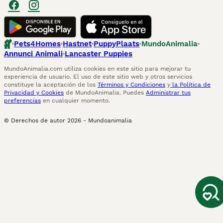
Pets4Homes
Hastnet
PuppyPlaats
MundoAnimalia
Annunci Animali
Lancaster Puppies
MundoAnimalia.com utiliza cookies en este sitio para mejorar tu
experiencia de usuario. El uso de este sitio web y otros servicios
constituye la aceptación de los
Términos y Condiciones
y
la Política de
Privacidad y Cookies
de MundoAnimalia. Puedes
Administrar tus
preferencias
en cualquier momento.
© Derechos de autor
2026
-
Mundoanimalia