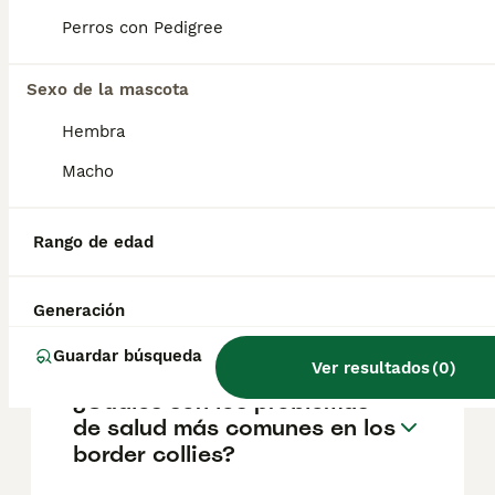
Collie en España es de aproximadamente
497€, aunque los precios pueden variar
Perros con Pedigree
según factores como el pedigrí, la
reputación del criador y la ubicación.
Sexo de la mascota
Hembra
¿Cómo se comporta un
Macho
Border Collie en casa?
Rango de edad
¿Puede un border collie
quedarse solo durante 5
Generación
horas?
Guardar búsqueda
Ver resultados
(
0
)
¿Cuáles son los problemas
de salud más comunes en los
border collies?