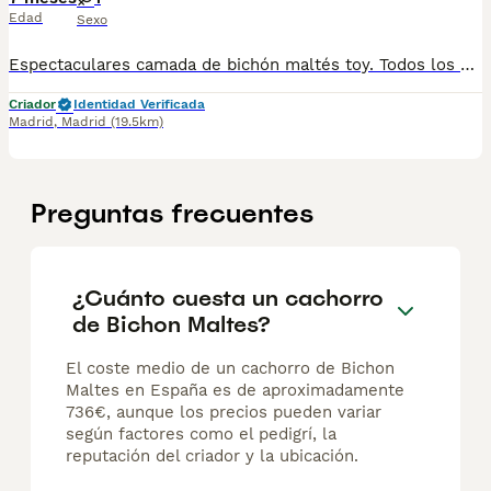
Edad
Sexo
Espectaculares camada de bichón maltés toy. Todos los cachorritos se entregan con unos dos meses y medio de edad y sus vacunas correspondientes, desparasitados interna y externamente, con certificado de salud, y garantía tanto por enfermedad vírica como congénito genética. Posibilidad de entregar en toda España mediante transporte propio preparado para animales y con chofer privado. Los precios pueden variar según las características y morfología de cada cachorro. Añádenos al whats app o llámanos, y encantados atenderemos todas tus dudas y consultas. Teléfono / Whats app: 641 92 23 90
Criador
Identidad Verificada
Madrid
,
Madrid
(19.5km)
Preguntas frecuentes
¿Cuánto cuesta un cachorro
de Bichon Maltes?
El coste medio de un cachorro de Bichon
Maltes en España es de aproximadamente
736€, aunque los precios pueden variar
según factores como el pedigrí, la
reputación del criador y la ubicación.