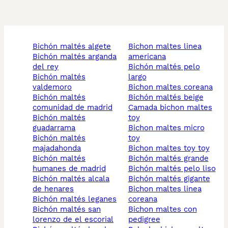
bichón maltés algete
bichon maltes linea
bichón maltés arganda
americana
del rey
bichón maltés pelo
bichón maltés
largo
valdemoro
bichon maltes coreana
bichón maltés
bichón maltés beige
comunidad de madrid
camada bichon maltes
bichón maltés
toy
guadarrama
bichon maltes micro
bichón maltés
toy
majadahonda
bichon maltes toy toy
bichón maltés
bichón maltés grande
humanes de madrid
bichón maltés pelo liso
bichón maltés alcala
bichón maltés gigante
de henares
bichon maltes linea
bichón maltés leganes
coreana
bichón maltés san
bichon maltes con
lorenzo de el escorial
pedigree