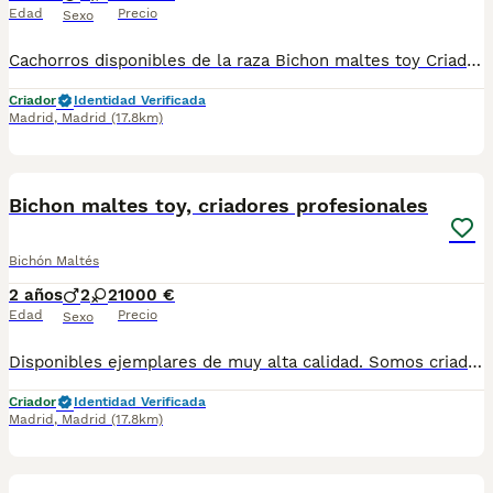
Edad
Precio
Sexo
Cachorros disponibles de la raza Bichon maltes toy Criadores responsables y profesionales. Exigimos seriedad. Posibilidad de ver a los ejemplares en su lugar de nacimiento junto con sus padres. Se entregan con toda su documentación en regla. tlf 679 67 30 10 preferimos una llamada teléfonica para resolver dudas, pero podeis conocernos en altodelpago.es intagram@altodelpago
Criador
Identidad Verificada
Madrid
,
Madrid
(17.8km)
5
Bichon maltes toy, criadores profesionales
Bichón Maltés
2 años
2
2
1000 €
Edad
Precio
Sexo
Disponibles ejemplares de muy alta calidad. Somos criadores con muchos años de experiencia en la raza, responsables y entregamos nuestros ejemplares con toda su documentación en regla Pedimos seriedad Contacto : 679 67 30 10 Web : altodelpago.es Instagram : @altodelpago
Criador
Identidad Verificada
Madrid
,
Madrid
(17.8km)
5