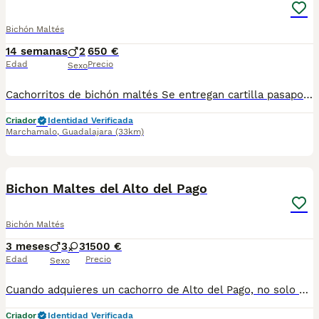
Bichón Maltés
14 semanas
2
650 €
Edad
Precio
Sexo
Cachorritos de bichón maltés Se entregan cartilla pasaporte Desparasitaciones al día Vacunas correspondientes a su edad Criados en ambiente familiar"una niña" Para más información al WhatsApp 616121781
Criador
Identidad Verificada
Marchamalo
,
Guadalajara
(33km)
5
Bichon Maltes del Alto del Pago
Bichón Maltés
3 meses
3
3
1500 €
Edad
Precio
Sexo
Cuando adquieres un cachorro de Alto del Pago, no solo estás incorporando un perro a tu vida… estás eligiendo una forma de criar basada en la excelencia, la transparencia y el respeto absoluto por cada ejemplar. En nuestro criadero trabajamos con una selección muy cuidada de líneas, priorizando siempre la salud, el carácter y la estabilidad del cachorro. Cada camada es planificada con criterio, sin prisas y con un seguimiento constante desde el primer día. Creemos en hacer las cosas bien y en enseñarlas tal cual son. Por eso, abrimos las puertas de nuestra casa, mostramos nuestro día a día y acompañamos a cada familia con total cercanía y honestidad durante todo el proceso. Somos profesionales con todas las licencias en regla para poder ejercer esta maravillosa actividad, y no tenemos intermediarios, para adquirir un ejemplar de ALTO DEL PAGO, debes tratar personalmente con nosotros, venir a nuestra casa, donde conoceras nuestras espectaculares instalaciones, verás a los padres de los cachorros junto a los pequeñajos y podrás escoger a tu compañero. Los cachorros se entregan siempre con su completa documentación, microchip implantado, certificados de salud de los progenitores, vacunados y desparasitados. visita nuestra web altodelpago.es o conocenos en redes sociales : instagram @altodelpago Teléfono de atención al cliente : 679 67 30 10
Criador
Identidad Verificada