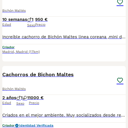
Bichón Maltés
10 semanas
1
950 €
Edad
Precio
Sexo
Increíble cachorro de Bichón Maltes linea coreana ,mini de verdad !! tenemos machos y hembras ,distintos colores Nuestros cachorros nacen y crecen en un ambiente familiar ,sin jaulas ,con un respeto y exclusiva cria,somos respetuosos con el tiempo de destete ,cada cachorro necesita su tiempo.. Destetamos con un pienso de alta calidad , Cachorros revisados ,desde el nacimiento ,hasta la entrega por un veterinario competente ,buscando siempre el bienestar de nuestros animales.. Sociabilizados y equilibrados tanto padres como cachorros Se entregan con todo el protocolo veterinario legal,y garantías por escrito completas.. Tenemos servicio de entrega personalizado a cualquier punto de España,directo.. El precio puede cambiar tanto en sexo como en características del cachorro. Dejanos tú teléfono y te mandamos toda la información fotos y vídeos ..
Criador
Madrid
,
Madrid
(17km)
4
Cachorros de Bichon Maltes
Bichón Maltés
2 años
1
1
1000 €
Edad
Precio
Sexo
Criados en el mejor ambiente. Muy socializados desde recien nacidos Con todo en regla. Se entregan con todo el protocolo sanitario al día, cartilla, vacunas pertinentes a la edad, desparasitaciones internas y externas, contrato y garantías. Puede conocernos en altodelpago.es o en instagram @altodelpago Tlf y whastapp 679 67 30 10 Instalaciones en plena naturaleza. visitanos cualquier dia del año
Criador
Identidad Verificada