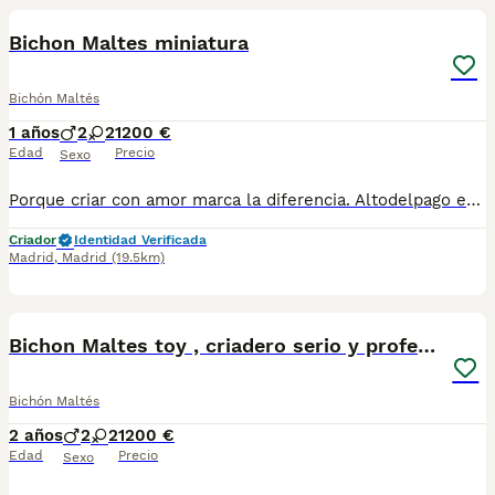
Bichon Maltes miniatura
Bichón Maltés
1 años
2
2
1200 €
Edad
Precio
Sexo
Porque criar con amor marca la diferencia. Altodelpago es un criadero familiar donde cada perro recibe atención individual, socialización desde pequeño y el mejor entorno para desarrollarse. altodelpago.es · tlf 679 67 30 10
Criador
Identidad Verificada
Madrid
,
Madrid
(19.5km)
10
Bichon Maltes toy , criadero serio y profesional
Bichón Maltés
2 años
2
2
1200 €
Edad
Precio
Sexo