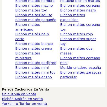
bichón maltés hembra
peluche bichon maltes
bichón maltés macho
bichon maltes coreano
bichon maltes toy
bichon maltes negro
bichon maltes adulto
bichon maltes
bichón maltés pequeño
exposicion
bichon maltes
bichon maltes coreano
americano
toy
bichón maltés pelo
bichón maltés rojo
corto
bichon maltes super
bichón maltés blanco
toy
bichón maltés crema
bichon maltes dos
bichón maltés
meses
miniatura
bichon maltes coreano
bichón maltés pedigree
mini
bichón maltés mini
morkie criadero españa
bichon maltes mini toy
bichón maltés zaragoza
bichón maltés enano
particular
Perros Cachorros En Venta
Chihuahua en venta
Bichón Maltés en venta
Yorkshire Terrier en venta