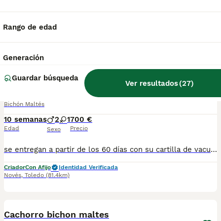
📞 613283995 WhatsApp Preciosa hembra de Bichon Maltes de linea coreana , esta preciosidad es la de las fotos una maravilla de cachorrita criada en familia Entregamos nuestros pequeños cachorritos con todas las garantías y cuidados necesarios , disponemos de núcleo zoológico para crianza y venta de nuestros cachorros . ✅Desparasitaciones y vacunas correspondientes a su edad . ✅Cartilla de vacunación . ✅Revisiones veterinarias . ✅Garantías víricas de 15 días . ✅Garantías genéticas de un año . Seriedad , confianza y bienestar animal son nuestra prioridad . También ofrecemos transporte propio para nuestros pequeños cachorros a toda la península , el pago lo podéis hacer contra reembolso . (con coste adicional) . Mandamos a toda España . Disponemos de varias razas Si no esta la raza que queréis llámanos , intentaremos encontrártela , trabajamos con los mejores criadores de España .
Rango de edad
Criador
Con Afijo
Identidad Verificada
Madrid
,
Madrid
(19.5km)
Generación
1
Guardar búsqueda
bichon maltes
Ver resultados
(
27
)
Bichón Maltés
10 semanas
2
1
700 €
Edad
Precio
Sexo
se entregan a partir de los 60 días con su cartilla de vacunación y desparasitación correspondiente a su edad. puede venir a verlos sin compromiso escribanos al 698979889
Criador
Con Afijo
Identidad Verificada
Novés
,
Toledo
(81.4km)
4
1
Cachorro bichon maltes