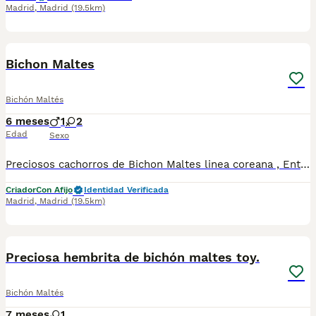
Madrid
,
Madrid
(19.5km)
5
1
Bichon Maltes
Bichón Maltés
6 meses
1
2
Edad
Sexo
Preciosos cachorros de Bichon Maltes linea coreana , Entregamos con vacunas y desparasitaciones según la edad . Mandamos a toda España y puede pagar cuando te llegue el cachorro . Cachorros criados en familia en en ambiente natural
Criador
Con Afijo
Identidad Verificada
Madrid
,
Madrid
(19.5km)
4
Preciosa hembrita de bichón maltes toy.
Bichón Maltés
7 meses
1