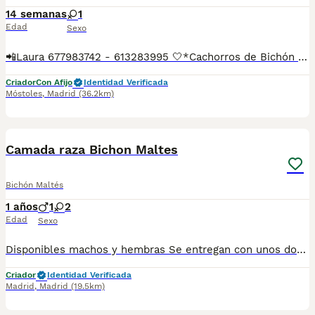
14 semanas
1
Edad
Sexo
📲Laura 677983742 - 613283995 🤍*Cachorros de Bichón maltés toy hembras*🤍 ¿Buscas un nuevo compañero para tu hogar? ❤️ Tenemos preciosos cachorros listos para encontrar una familia responsable. ✅ Vacunados ✅ Desparasitados ✅ Cartilla sanitaria ✅ Garantías incluidas ✅ Máxima atención y cuidado Se hacen envíos a toda España: Andalucía: Almería, Cádiz, Córdoba, Granada, Huelva, Jaén, Málaga, Sevilla.Aragón: Huesca, Teruel, Zaragoza.Asturias: Oviedo.Baleares: Palma.Canarias: Las Palmas de Gran Canaria, Santa Cruz de Tenerife.Cantabria: Santander.Castilla-La Mancha: Albacete, Ciudad Real, Cuenca, Guadalajara, Toledo.Castilla y León: Ávila, Burgos, León, Palencia, Salamanca, Segovia, Soria, Valladolid, Zamora.Cataluña: Barcelona, Gerona (Girona), Lérida (Lleida), Tarragona.Comunidad Valenciana: Alicante, Castellón de la Plana, Valencia.Extremadura: Badajoz, Cáceres.Galicia: La Coruña (A Coruña), Lugo, Orense (Ourense), Pontevedra.La Rioja: Logroño.Madrid: Madrid.Murcia: Murcia.Navarra: Pamplona.País Vasco: Bilbao (Vizcaya), San Sebastián (Guipúzcoa), Vitoria (Álava). 🐾 Cachorros sanos, sociables y criados con mucho cariño. 📲 ¡Pregunta sin compromiso por disponibilidad, fotos y precios por mensaje privado!
Criador
Con Afijo
Identidad Verificada
Móstoles
,
Madrid
(36.2km)
1
3
Camada raza Bichon Maltes
Bichón Maltés
1 años
1
2
Edad
Sexo
Disponibles machos y hembras Se entregan con unos dos meses y medio de edad y sus vacunas correspondientes, desparasitados, certificado de salud, garantías por escrito tanto por enfermedad vírica como congénito genética. Todos los cachorros son descendientes de las mejores líneas nacionales, criados por profesionales expertos. Se entregan en toda España con transporte propio de alta calidad preparado para animales, van en vehículo climatizado con chófer particular a cargo del comprador. Teléfono / Whats app: 641 92 23 90 Precio a partir de 1000€
Criador
Identidad Verificada
Madrid
,
Madrid
(19.5km)
4