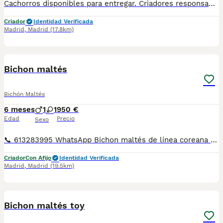
Cachorros disponibles para entregar. Criadores responsables y profesionales. Desconfía de precios económicos , compraventas y demás . En nuestro criadero puedes ver a los ejemplares con sus padres y conocer dónde y cómo los criamos. Es muy importante . WEB altodelpago.es Tlf 679 67 30 10
Criador
Identidad Verificada
Madrid
,
Madrid
(17.8km)
8
Bichon maltés
Bichón Maltés
6 meses
1
1
950 €
Edad
Precio
Sexo
📞 613283995 WhatsApp Bichon maltés de línea coreana de los mas pequeñines un verdadero capricho . Entregamos nuestros pequeños cachorritos con todas las garantías y cuidados necesarios , disponemos de núcleo zoológico para crianza y venta de nuestros cachorros . ✅Desparasitaciones y vacunas correspondientes a su edad . ✅Cartilla de vacunación . ✅Revisiones veterinarias . ✅Garantías víricas de 15 días . ✅Garantías genéticas de un año . Seriedad , confianza y bienestar animal son nuestra prioridad . También ofrecemos transporte propio para nuestros pequeños cachorros a toda la península , el pago lo podéis hacer contra reembolso . (con coste adicional) . Mandamos a toda España . Disponemos de varias razas Si no esta la raza que queréis llámanos , intentaremos encontrártela , trabajamos con los mejores criadores de España .
Criador
Con Afijo
Identidad Verificada
Madrid
,
Madrid
(19.5km)
12
Bichon maltés toy