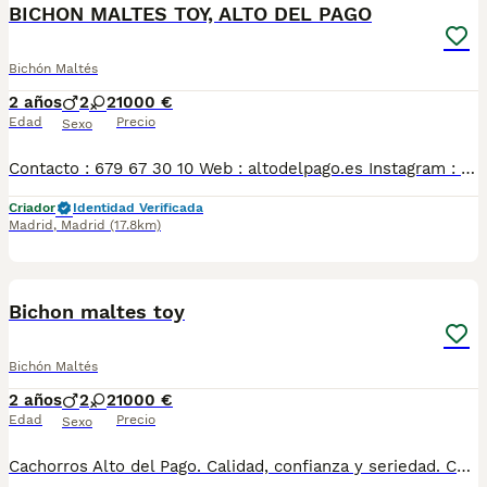
BICHON MALTES TOY, ALTO DEL PAGO
Bichón Maltés
2 años
2
2
1000 €
Edad
Precio
Sexo
Contacto : 679 67 30 10 Web : altodelpago.es Instagram : @altodelpago Criados en ambiente familiar, en plena naturaleza. Se entregan con toda su documentación y cartilla. Posibilidad de visitarnos cualquier dia del año. Pedimos seriedad y responsabilidad.
Criador
Identidad Verificada
Madrid
,
Madrid
(17.8km)
4
Bichon maltes toy
Bichón Maltés
2 años
2
2
1000 €
Edad
Precio
Sexo
Cachorros Alto del Pago. Calidad, confianza y seriedad. Contacto : 679 67 30 10 Web : altodelpago.es Instagram : @altodelpago