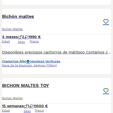
1
1
Bichón maltes
Bichón Maltés
4 meses
2
1
990 €
Edad
Precio
Sexo
Disponibles preciosos cachorros de maltipoo Contamos con hembras y machos. Somos un criadero familiar y te ofrecemos la posibilidad de venir a conocer a los cachorros en persona o mediante videollamada. Entregamos a los cachorros con todo en regla: • Vacunas correspondientes a su edad • Desparasitación interna y externa • Cartilla sanitaria • Revisión veterinaria • Pasaporte • Microchip • Contrato de adopción con garantías Realizamos entregas en toda la península, incluyendo: Galicia, Cantabria, País Vasco, Barcelona, Zaragoza, Huesca, Valencia, Castilla-La Mancha, Castilla y León, , Murcia y Andalucía. Para cualquier consulta o para recibir fotos y vídeos de los cachorros, no dudes en contactarnos. También puedes ver más en nuestro perfil: [@cachorrospippiespremium]. 📞 Teléfono y WhatsApp: 663 736 099 Atendemos de lunes a domingo. Preguntar por Carla. ¡Estaremos encantados de ayudarte!
Criador
Con Afijo
Identidad Verificada
Nava de la Asunción
,
Segovia
(115km)
1
BICHON MALTES TOY
Bichón Maltés
15 semanas
1
1
1000 €
Edad
Precio
Sexo