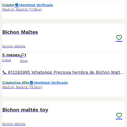
Criador
Identidad Verificada
Madrid
,
Madrid
(17.8km)
1
5
Bichon Maltes
Bichón Maltés
5 meses
1
Edad
Sexo
📞 613283995 WhatsApp Preciosa hembra de Bichon Maltes de linea coreana de las mas pequeñinas Entregamos nuestros pequeños cachorritos con todas las garantías y cuidados necesarios , disponemos de núcleo zoológico para crianza y venta de nuestros cachorros . ✅Desparasitaciones y vacunas correspondientes a su edad . ✅Cartilla de vacunación . ✅Revisiones veterinarias . ✅Garantías víricas de 15 días . ✅Garantías genéticas de un año . Seriedad , confianza y bienestar animal son nuestra prioridad . También ofrecemos transporte propio para nuestros pequeños cachorros a toda la península , el pago lo podéis hacer contra reembolso . (con coste adicional) . Mandamos a toda España . Disponemos de varias razas Si no esta la raza que queréis llámanos , intentaremos encontrártela , trabajamos con los mejores criadores de España .
Criador
Con Afijo
Identidad Verificada
Madrid
,
Madrid
(19.5km)
5
3
Bichon maltés toy
Bichón Maltés