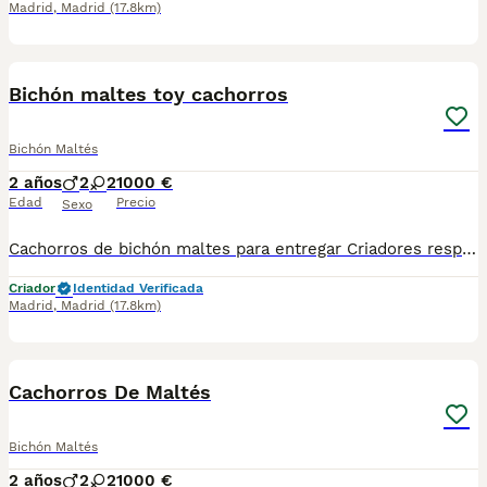
Madrid
,
Madrid
(17.8km)
4
Bichón maltes toy cachorros
Bichón Maltés
2 años
2
2
1000 €
Edad
Precio
Sexo
Cachorros de bichón maltes para entregar Criadores responsables de la raza Criados en el mejor ambiente natural. 12000 m2 en plena naturaleza. altodelpago.es @altodelpago tlf 679 67 30 10 Contacta con nosotros para obtener una información más detallada y saber disponibilidad de nuestros ejemplares. pedimos seriedad
Criador
Identidad Verificada
Madrid
,
Madrid
(17.8km)
3
Cachorros De Maltés
Bichón Maltés
2 años
2
2
1000 €