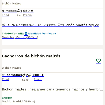
Bichón Maltés
4 meses
1
950 €
Edad
Precio
Sexo
📲Laura 677983742 - 613283995 🤍*Bichón maltés toy coreano*🤍 ¿Buscas un nuevo compañero para tu hogar? ❤️ Tenemos preciosos cachorros listos para encontrar una familia responsable. ✅ Vacunados ✅ Desparasitados ✅ Cartilla sanitaria ✅ Garantías incluidas ✅ Máxima atención y cuidado Se hacen envíos a toda España: Andalucía: Almería, Cádiz, Córdoba, Granada, Huelva, Jaén, Málaga, Sevilla.Aragón: Huesca, Teruel, Zaragoza.Asturias: Oviedo.Baleares: Palma.Canarias: Las Palmas de Gran Canaria, Santa Cruz de Tenerife.Cantabria: Santander.Castilla-La Mancha: Albacete, Ciudad Real, Cuenca, Guadalajara, Toledo.Castilla y León: Ávila, Burgos, León, Palencia, Salamanca, Segovia, Soria, Valladolid, Zamora.Cataluña: Barcelona, Gerona (Girona), Lérida (Lleida), Tarragona.Comunidad Valenciana: Alicante, Castellón de la Plana, Valencia.Extremadura: Badajoz, Cáceres.Galicia: La Coruña (A Coruña), Lugo, Orense (Ourense), Pontevedra.La Rioja: Logroño.Madrid: Madrid.Murcia: Murcia.Navarra: Pamplona.País Vasco: Bilbao (Vizcaya), San Sebastián (Guipúzcoa), Vitoria (Álava). 🐾 Cachorros sanos, sociables y criados con mucho cariño. 📲 ¡Pregunta sin compromiso por disponibilidad, fotos y precios por mensaje privado!
Criador
Con Afijo
Identidad Verificada
Móstoles
,
Madrid
(36.2km)
5
Cachorros de bichón maltés
Bichón Maltés
15 semanas
2
3
900 €
Edad
Precio
Sexo
Bichón maltes linea americana tenemos machos y hembras ,distintos colores Nuestros cachorros nacen y crecen en un ambiente familiar ,sin jaulas ,con un respeto y exclusiva cria,somos respetuosos con el tiempo de destete ,cada cachorro necesita su tiempo.. Destetamos con un pienso de alta calidad , Cachorros revisados ,desde el nacimiento ,hasta la entrega por un veterinario competente ,buscando siempre el bienestar de nuestros animales.. Sociabilizados y equilibrados tanto padres como cachorros Se entregan con todo el protocolo veterinario legal,y garantías por escrito completas.. Tenemos servicio de entrega personalizado a cualquier punto de España,directo.. El precio puede cambiar tanto en sexo como en características del cachorro. Dejanos tú teléfono y te mandamos toda la información fotos y vídeos ..
Criador
Madrid
,
Madrid
(19.5km)