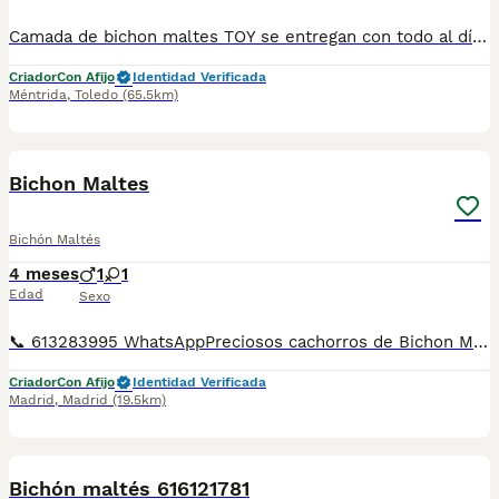
Camada de bichon maltes TOY se entregan con todo al día en cuanto a vacunación, desparasitación interna y externa, microchip y pasaporte con procedencia lícita de centro canino profesional. Revisión veterinaria. Nos dedicamos profesionalmente al mundo del cachorro desde hace más de 17 años ,centro canino del Valle caprice, es nuestro nombre , criadores profesionales , residencia canina y veterinarios, que mejor sitio para adquirir tu nuevo miembro familiar. Núcleo de cria ES450990000078 Pueden encontrarnos de igual modo en la pagina oficial de la canina de España como uno de los pocos criadores recomendados y registrados , www.rsce.es Los precios son desde más IVA según cachorro, camada y época. Pregunten disponibilidad y precios Pregunten sin compromiso , y le damos cita para venir a ver a los peques a nuestro centro canino, pueden ver nuestras referencias como mejor criadero en Google , y redes sociales así como en nuestra web Web www.delvallecaprice.com
Criador
Con Afijo
Identidad Verificada
Méntrida
,
Toledo
(65.5km)
4
5
Bichon Maltes
Bichón Maltés
4 meses
1
1
Edad
Sexo
📞 613283995 WhatsAppPreciosos cachorros de Bichon Maltes de Linea Coreana . Disponemos de machos y de hembras a cual mas lindo . Entregamos vacunados desparasitados cartilla sanitaria y garantías de enfermedades víricas y congénitas de un año . Mandamos a toda España y puedes pagar cuando llegue el cachorrito tenemos transporte propio para la entrega
Criador
Con Afijo
Identidad Verificada
Madrid
,
Madrid
(19.5km)
1
Bichón maltés 616121781