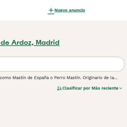
Nuevo anuncio
 de Ardoz, Madrid
como Mastín de España o Perro Mastín. Originario de la
 el ganado de depredadores como lobos y osos. De
Clasificar por
Más reciente
ardián y protector. A pesar de su imponente tamaño, es
cia y nobleza lo hacen ideal para vivir en áreas rurales,