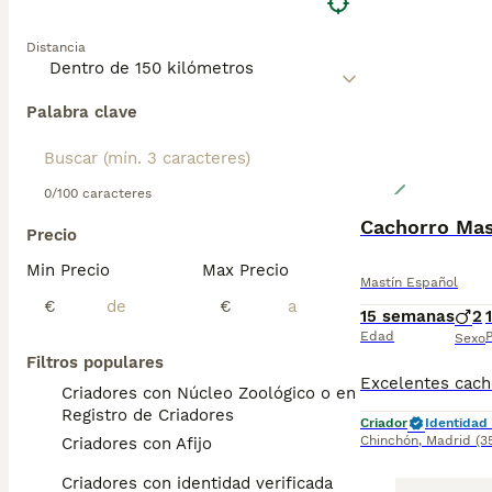
Distancia
Palabra clave
0/100 caracteres
Cachorro Mas
Precio
Min Precio
Max Precio
Mastín Español
€
€
15 semanas
2
Edad
P
Sexo
Filtros populares
Criadores con Núcleo Zoológico o en el
Registro de Criadores
Criador
Identidad 
Chinchón
,
Madrid
(3
Criadores con Afijo
Criadores con identidad verificada