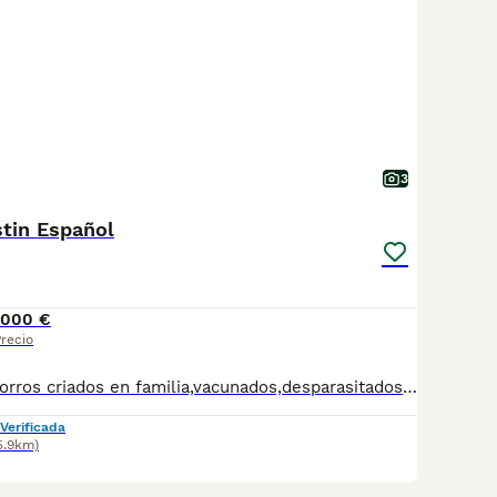
3
tin Español
1000 €
recio
Excelentes cachorros criados en familia,vacunados,desparasitados,excelente carácter las mejores líneas de sangre tlfn 676572107
Verificada
5.9km)