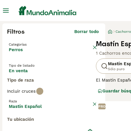
Filtros
Borrar todo
Cachorro
Mastín Es
Categorías
Perros
1 Cachorros enc
Mastín Es
Tipo de listado
Sólo puro
En venta
Tipo de raza
El Mastín Españ
península ibéric
Guardar bús
Incluir cruces
temperamento ca
conocido por su 
Raza
donde puede ejer
Mastín Español
PRO
Tu ubicación