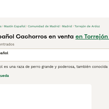
s
Mastín Español
Comunidad de Madrid
Madrid
Torrejón de Ardoz
pañol Cachorros en venta
en Torrejón
ontrados
pañol
ol es una raza de perro grande y poderosa, también conocida 
a, este perro ha sido utilizado durante siglos para proteger
queda
lmado, valiente y leal, el Mastín Español es un excelente gu
carácter tranquilo y afectuoso con su familia. Su gran resisten
cer sus instintos de protección.