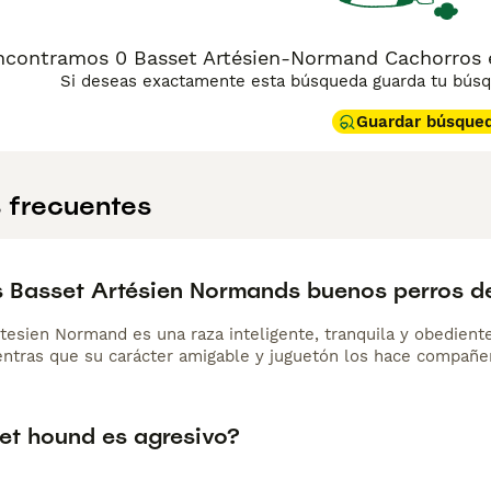
ncontramos 0 Basset Artésien-Normand Cachorros en
Si deseas exactamente esta búsqueda guarda tu búsqu
Guardar búsque
 frecuentes
s Basset Artésien Normands buenos perros de
rtesien Normand es una raza inteligente, tranquila y obedient
entras que su carácter amigable y juguetón los hace compañer
set hound es agresivo?