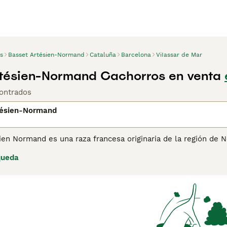
s
Basset Artésien-Normand
Cataluña
Barcelona
ViIassar de Mar
tésien-Normand Cachorros en venta
ontrados
tésien-Normand
en Normand es una raza francesa originaria de la región de N
, conocido como un "Drijver". Sus patas cortas hacen que la 
queda
 principalmente para la caza de liebres y conejos, ya sea solo
n Normand
para obtener más información sobre esta raza.