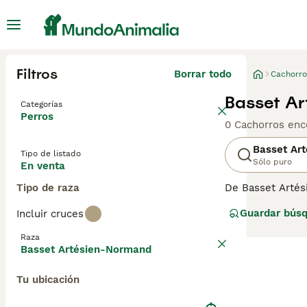
Filtros
Borrar todo
Cachorro
Basset Ar
Categorías
Perros
0 Cachorros enc
Basset Ar
Tipo de listado
Sólo puro
En venta
Tipo de raza
De Basset Artési
caza de arrastre
Guardar bús
Incluir cruces
perro se utiliza
Basset Artésie
Raza
Basset Artésien-Normand
Tu ubicación