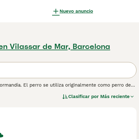
Nuevo anuncio
en ViIassar de Mar, Barcelona
ormandía. El perro se utiliza originalmente como perro de
raza sea excelente para moverse en la maleza (densa). El
Clasificar por
Más reciente
 o en jauría. Consulta nuestra página de consejos sobre el