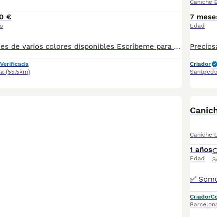
Caniche 
0 €
7 mese
o
Edad
Preciosos caniches de varios colores disponibles Escríbeme para más información , Centro Canino Vallbonica es mucho más que un centro de cría , es una familia comprometida con el bienestar animal y la cria responsable, por ello todos nuestros bebés nacen y se crían en nuestras instalaciones , asegurando así un correcto desarrollo y una magnífica socialización, consiguiendo en cada ejemplar un carácter juguetón y extrovertido algo primordial para su adaptación como un miembro más en tu familia . Se entregan con el carnet de vacunas con el plan correspondiente a su edad , desparasitados y microchip implantado y activado en registro de Anicom. Facilitamos junto al cachorro contrato de compra con garantías víricas de 15 días y congénitas de 1 año . Contamos con un gran equipo de profesionales entre los que se encuentran educadores, auxiliares y Veterinarios ofreciendo los controles sanitarios necesarios así como continua vigilancia asegurando su bienestar . Hacemos envíos a toda España con empresa de transporte privado, proporcionando un viaje confortable y ofreciendo las atenciones necesarias a nuestros bebés . Si estás interesado en alguno de nuestros ejemplares solicita información sin compromiso al 722269698 . También atendemos vía WhatsApp . PRECIO REAL ( incluye el IVA) . Núcleo zoológico B 230063
Verificada
Criador
na
(55.5km)
Santpedo
Canic
Caniche 
1 años
Edad
S
Criador
Co
Barcelon