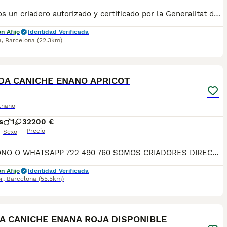
✅ Somos un criadero autorizado y certificado por la Generalitat de Catalunya bajo el número de Núcleo Zoológico G25/00314. PARA MÁS INFORMACIÓN: ☎️ 933095977 📱 685878504 / 674320847 💻 Más fotos y vídeos en nuestra web www.aquanatura.es 🚙 Hacemos envíos 📌 Calle Roger de Flor 45, muy cerca del Arc de Triomf de Barcelona, de Lunes a Sábados. Se entregan con sus vacunas, desparasitados interna y externamente, con microchip y su registro, cartilla sanitaria y contrato de garantías, documentación legal y factura.
n Afijo
Identidad Verificada
a
,
Barcelona
(22.3km)
11
A CANICHE ENANO APRICOT
Enano
s
1
3
2200 €
Precio
Sexo
TELÉFONO O WHATSAPP 722 490 760 SOMOS CRIADORES DIRECTOS SIN INTERMEDIARIOS! MÁS DE 20 AÑOS EN EL SECTOR NOS AVALAN, VALORANDO TANTO LA CRIA RESPONSABLE COMO TAMBIÉN LA SELECCIÓN PARA MEJORAR LA RAZA DURANTE TODOS ESTOS AÑOS. NUESTROS CACHORROS SE ENTREGAN PREVIAMENTE REVISADOS POR NUESTRO VETERINARIO PROFESIONAL Y BAJO LOS MAS ESTRICTOS CONTROLES DE SALUD, HACEMOS HINCAPIÉ EN SU SOCIABILIZACIÓN PARA SU CORRECTO DESARROLLO NEUROLOGICO! Y OS ASESORAMOS ANTES DURANTE Y DESPUES DE LA ENTREGA PARA QUE TODO SEA LO MAS AFABLE Y FACIL POSIBLE DURANTE LA ADAPTACION! NUESTROS BEBES SE ENTREGAN A PARTIR DE LOS DOS MESES CON SUS VACUNAS AL DIA, DESPARASITADOS Y CON GARANTIAS DE SALUD, MICROCHIP Y CARTILLA DE VACUNACION! SI BUSCAS UN COMPAÑERO SANO Y EQUILIBRADO ESTE ES EL LUGAR, TE ASESORAREMOS DURANTE TODO EL PROCESO NO DUDES EN CONSULTAR POR NUESTROS PEQUES AL 722 490 760
n Afijo
Identidad Verificada
r
,
Barcelona
(55.5km)
9
A CANICHE ENANA ROJA DISPONIBLE