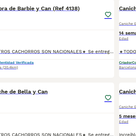
ra de Barbie y Can (Ref 4138)
Canic
Caniche 
14 sem
Edad
🔸TODOS NUESTROS CACHORROS SON NACIONALES🔸 Se entregan con sus vacunas, desparasitaciones internas y externas, microchip y su registro, cartilla sanitaria, contrato de garantías, toda su documentación legal y factura. ✅ Somos un criadero familiar autorizado y certificado por la Generalitat de Catalunya bajo el número de Núcleo Zoológico G25/00314. 💙 Con más de 30 años promoviendo la cría responsable. PARA MÁS INFORMACIÓN: ☎️ TIENDA 933095977 📱 CRIADERO 685878504 📱 WHATSAPP 674320847 🐶 Puedes conocer a los cachorros en persona (cita previa) 💻 Fotos y vídeos www.aquanatura.es 🚙 Hacemos envíos 💰 Financiamos 📌 Calle Roger de Flor 45, muy cerca del Arc de Triomf de Barcelona, de Lunes a Sábados.
dentidad Verificada
Criador
Co
a
(20.4km)
Barcelon
3
he de Bella y Can
Canic
Caniche 
5 mese
Edad
🔸TODOS NUESTROS CACHORROS SON NACIONALES🔸 Se entregan con sus vacunas, desparasitaciones internas y externas, microchip y su registro, cartilla sanitaria, contrato de garantías, toda su documentación legal y factura. ✅ Somos un criadero familiar autorizado y certificado por la Generalitat de Catalunya bajo el número de Núcleo Zoológico G25/00314. 💙 Con más de 30 años promoviendo la cría responsable. PARA MÁS INFORMACIÓN: ☎️ TIENDA 933095977 📱 CRIADERO 685878504 📱 WHATSAPP 674320847 🐶 Puedes conocer a los cachorros en persona (cita previa) 💻 Fotos y vídeos www.aquanatura.es 🚙 Hacemos envíos 💰 Financiamos 📌 Calle Roger de Flor 45, muy cerca del Arc de Triomf de Barcelona, de Lunes a Sábados.