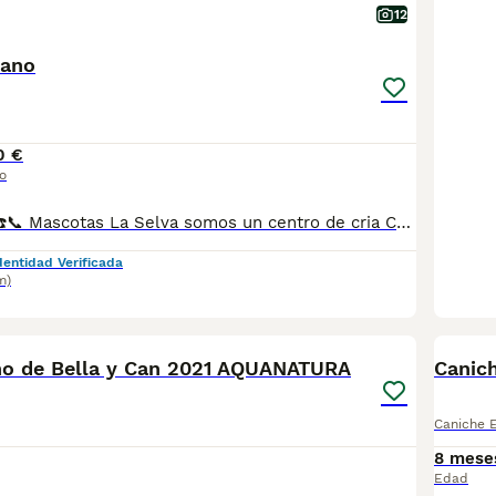
12
nano
0 €
o
☎️📞 616987793 ☎️📞 Mascotas La Selva somos un centro de cria Contamos con más de 6000 metros cuadrados de instalaciones dedicados a la cría de las distintas razas, así como un equipo de profesionales y veterinario dedicado a garantizar los mejores cuidados y una atención permanente a todos nuestros animales. Somos un Núcleo Zoológico autorizado por la Generalitat. Con mas de 20 años de experiencia Nuestros cachorros viven libres y en continuo contacto con nosotros , resultando un equilibrio físico y psicológico que les hace desarrollarse plenamente. Nuestros cachorros reciben un programa de estimulación desde una edad temprana para una impronta y sociabilización óptima. Control veterinario permanente, Certificados oficiales Selección del carácter de los reproductores, estimulación precoz de los cachorros, evolución de entornos, parques exteriores con circuitos estimulantes, destete progresivo para un cachorro más seguro y autosuficiente, iniciación al control de esfínteres, etc… Precio desde iva
dentidad Verificada
m)
10
1
o de Bella y Can 2021 AQUANATURA
Canic
Caniche 
8 mese
Edad