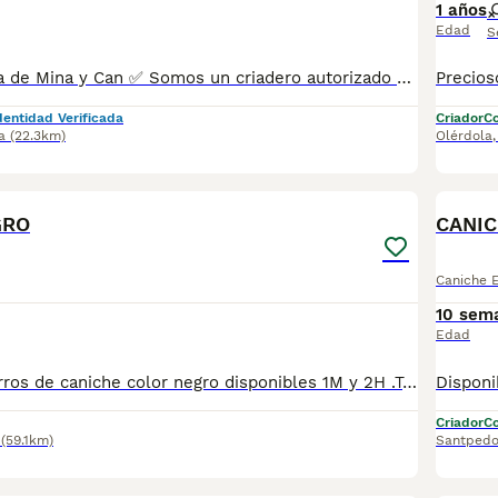
1 años
Edad
S
Havapoo Camada de Mina y Can ✅ Somos un criadero autorizado y certificado por la Generalitat de Catalunya. PARA MÁS INFORMACIÓN: ☎️ 933095977 📱 685878504 / 674320847 💻 www.aquanatura.es 🚙 Hacemos envíos 📌 Calle Roger de Flor 45, muy cerca del Arc de Triomf de Barcelona, de Lunes a Sábados. Se entregan con la mayoría de sus vacunas, desparasitados interna y externamente, con microchip y su registro, cartilla sanitaria y contrato de garantías, bajo la supervisión de nuestro equipo veterinario. AQUANATURA
dentidad Verificada
Criador
Co
a
(22.3km)
Olérdola
1
1
GRO
CANIC
Caniche 
10 sem
Edad
Preciosos cachorros de caniche color negro disponibles 1M y 2H .Todos nuestros cachorros se entregan con las correspondientes vacunas a su edad , microchip y garantias. Padres a la vista .
Criador
Co
(59.1km)
Santpedo
8