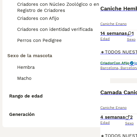
Criadores con Núcleo Zoológico o en el
Caniche Hemb
Registro de Criadores
Criadores con Afijo
Caniche Enano
Criadores con identidad verificada
14 semanas
1
Edad
Sexo
Perros con Pedigree
Sexo de la mascota
Criador
Con Afijo
I
Hembra
Barcelona
,
Barcelon
Macho
Camada Canic
Rango de edad
Caniche Enano
Generación
4 semanas
2
Edad
Sexo