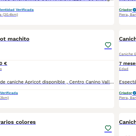
dentidad Verificada
Criador
a
(20.4km)
Piera
,
Bar
4
1
cot machito
Canic
Caniche 
0 €
7 mese
o
Edad
Precioso macho de caniche Apricot disponible , Centro Canino Vallbonica es mucho más que un centro de cría , es una familia comprometida con el bienestar animal y la cria responsable, por ello todos nuestros bebés nacen y se crían en nuestras instalaciones , asegurando así un correcto desarrollo y una magnífica socialización, consiguiendo en cada ejemplar un carácter juguetón y extrovertido algo primordial para su adaptación como un miembro más en tu familia . Se entregan con el carnet de vacunas con el plan correspondiente a su edad , desparasitados y microchip implantado y activado en registro de Anicom. Facilitamos junto al cachorro contrato de compra con garantías víricas de 15 días y congénitas de 1 año . Contamos con un gran equipo de profesionales entre los que se encuentran educadores, auxiliares y Veterinarios ofreciendo los controles sanitarios necesarios así como continua vigilancia asegurando su bienestar . Hacemos envíos a toda España con empresa de transporte privado, proporcionando un viaje confortable y ofreciendo las atenciones necesarias a nuestros bebés . Si estás interesado en alguno de nuestros ejemplares solicita información sin compromiso al 722269698 . También atendemos vía WhatsApp . PRECIO REAL ( incluye el IVA) . Núcleo zoológico B2501315
Verificada
Criador
.3km)
Piera
,
Bar
2
arios colores
Canich