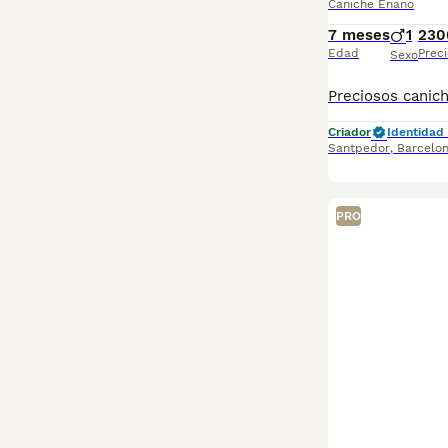
Caniche Enano
7 meses
1
230
Edad
Preci
Sexo
Criador
Identidad 
Santpedor
,
Barcelo
PRO