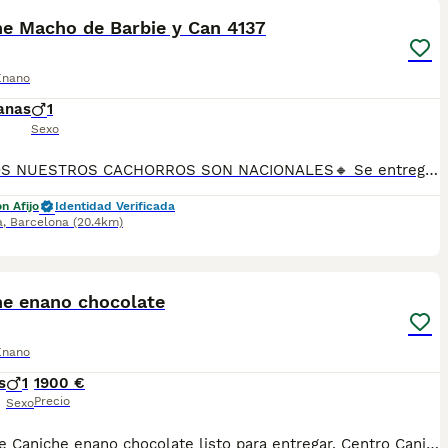
he Macho de Barbie y Can 4137
Enano
anas
1
Sexo
🔸TODOS NUESTROS CACHORROS SON NACIONALES🔸 Se entregan con sus vacunas, desparasitaciones internas y externas, microchip y su registro, cartilla sanitaria, contrato de garantías, toda su documentación legal y factura. ✅ Somos un criadero familiar autorizado y certificado por la Generalitat de Catalunya bajo el número de Núcleo Zoológico G25/00314. 💙 Con más de 30 años promoviendo la cría responsable. PARA MÁS INFORMACIÓN: ☎️ TIENDA 933095977 📱 CRIADERO 685878504 📱 WHATSAPP 674320847 🐶 Puedes conocer a los cachorros en persona (cita previa) 💻 Fotos y vídeos www.aquanatura.es 🚙 Hacemos envíos 💰 Financiamos 📌 Calle Roger de Flor 45, muy cerca del Arc de Triomf de Barcelona, de Lunes a Sábados.
n Afijo
Identidad Verificada
a
,
Barcelona
(20.4km)
6
1
he enano chocolate
Enano
s
1
1900 €
Precio
Sexo
Increíble Caniche enano chocolate listo para entregar. Centro Canino Vallbonica es mucho más que un centro de cría , es una familia comprometida con el bienestar animal y la cria responsable, por ello todos nuestros bebés nacen y se crían en nuestras instalaciones , asegurando así un correcto desarrollo y una magnífica socialización, consiguiendo en cada ejemplar un carácter juguetón y extrovertido algo primordial para su adaptación como un miembro más en tu familia . Se entregan con el carnet de vacunas con el plan correspondiente a su edad , desparasitados y microchip implantado y activado en registro de Anicom. Facilitamos junto al cachorro contrato de compra con garantías víricas de 15 días y congénitas de 1 año . Contamos con un gran equipo de profesionales entre los que se encuentran educadores, auxiliares y Veterinarios ofreciendo los controles sanitarios necesarios así como continua vigilancia asegurando su bienestar . Hacemos envíos a toda España con empresa de transporte privado, proporcionando un viaje confortable y ofreciendo las atenciones necesarias a nuestros bebés . Si estás interesado en alguno de nuestros ejemplares solicita información sin compromiso al 722269698 . También atendemos vía WhatsApp . PRECIO REAL ( incluye el IVA) . Núcleo zoológico B2501315