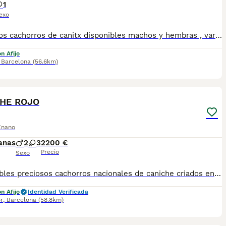
1
exo
Preciosos cachorros de canitx disponibles machos y hembras , varios colores, negros, negro plata, rojos apricot. Todos nuestros cachorros son entregados con sus respectivas vacunas y microchip, con las garantias correspondientes . Visitanos sin ningun tipo de comrpomiso , gran exposicion de cachorros
n Afijo
,
Barcelona
(56.6km)
10
HE ROJO
Enano
anas
2
3
2200 €
Precio
Sexo
Disponibles preciosos cachorros nacionales de caniche criados en nuestras instalaciones, en un ambiente familiar y responsable. Nuestros cachorros se entregan con cartilla de primera vacunación, vacunas correspondientes a su edad, desparasitados interna y externamente, y con microchip implantado y dado de alta. Además, realizamos un contrato de garantía que incluye: • Garantía vírica de 15 días. • Garantía congénita de 1 año. Desde la fecha de entrega del cachorro. Nos comprometemos al 100% con la salud, el bienestar y el cuidado de nuestros pequeños. Disponemos de Núcleo Zoológico Para más información, imágenes o cualquier consulta sin compromiso, pueden contactar con nosotros en los teléfonos: CRISTINA 📞 722 788 399 📞 932 514 529
n Afijo
Identidad Verificada
r
,
Barcelona
(58.8km)
6