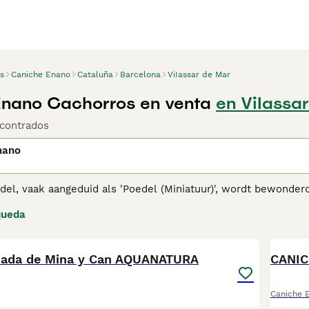
s
Caniche Enano
Cataluña
Barcelona
ViIassar de Mar
nano Cachorros en venta
en ViIassa
contrados
nano
el, vaak aangeduid als 'Poedel (Miniatuur)', wordt bewonderd 
t Duitsland, staat het ras bekend om zijn vierkante lichaam
queda
metgezellen en betrouwbare therapiehonden zijn. Miniatuurpo
4
 scala aan kleuren komt, van zwart en wit tot abrikoos en zilv
diereigenaren met allergieën. Poedels staan bekend om hun so
ondering. Met consistente mentale stimulatie, lichaamsbeweg
ada de Mina y Can AQUANATURA
CANI
 geschikt is voor zowel gezinnen als individuen.
Caniche 