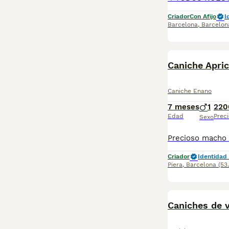
Criador
Con Afijo
I
Barcelona
,
Barcelon
Caniche Apri
Caniche Enano
7 meses
1
220
Edad
Preci
Sexo
Criador
Identidad 
Piera
,
Barcelona
(53
Caniches de v