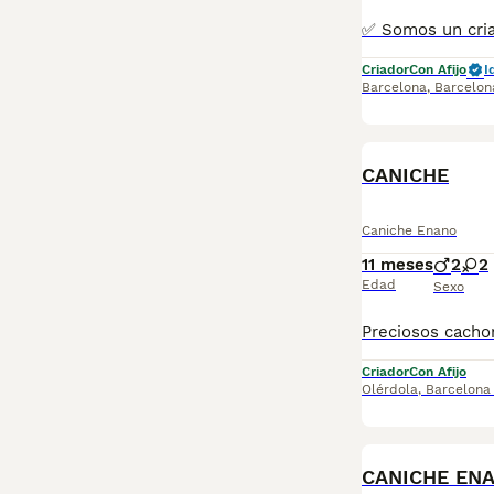
Criador
Con Afijo
I
Barcelona
,
Barcelon
CANICHE
Caniche Enano
11 meses
2
2
Edad
Sexo
Criador
Con Afijo
Olérdola
,
Barcelona
CANICHE EN