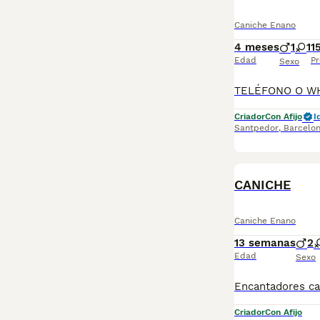
Caniche Enano
4 meses
1
1
1
Edad
Pr
Sexo
Criador
Con Afijo
I
Santpedor
,
Barcelo
CANICHE
Caniche Enano
13 semanas
2
Edad
Sexo
Criador
Con Afijo