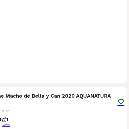
5
he Macho de Bella y Can 2020 AQUANATURA
Enano
s
1
Sexo