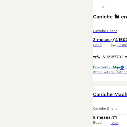
Caniche 🐩 e
Caniche Enano
3 meses
4
150
Edad
Preci
Sexo
Criador
Con Afijo
I
Amer
,
Girona
(59.4k
Caniche Mach
Caniche Enano
8 meses
1
Edad
Sexo