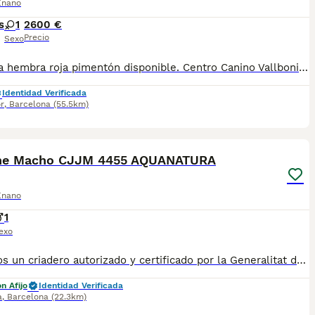
Enano
s
1
2600 €
Precio
Sexo
Preciosa hembra roja pimentón disponible. Centro Canino Vallbonica es mucho más que un centro de cría , es una empresa comprometida con el bienestar animal y la cria responsable, por ello todos nuestros bebés nacen y se crían en nuestras instalaciones , asegurando así un correcto desarrollo y una magnífica socialización, consiguiendo en cada ejemplar un carácter juguetón y extrovertido algo primordial para su adaptación como un miembro más en tu familia . Se entregan con el carnet de vacunas con el plan correspondiente a su edad , desparasitados y microchip implantado y activado en registro de Anicom. Facilitamos junto al cachorro contrato de compra con garantías víricas de 15 días y congénitas de 1 año . Contamos con un gran equipo de profesionales entre los que se encuentran educadores, auxiliares y Veterinarios ofreciendo los controles sanitarios necesarios así como continua vigilancia asegurando su bienestar . Hacemos envíos a toda España con empresa de transporte privado, proporcionando un viaje confortable y ofreciendo las atenciones necesarias a nuestros bebés . Si estás interesado en alguno de nuestros ejemplares solicita información sin compromiso al 722269698 . También atendemos vía WhatsApp . PRECIO REAL ( incluye el IVA) . Núcleo zoológico B 230063
Identidad Verificada
r
,
Barcelona
(55.5km)
6
1
he Macho CJJM 4455 AQUANATURA
Enano
1
exo
✅ Somos un criadero autorizado y certificado por la Generalitat de Catalunya. PARA MÁS INFORMACIÓN: ☎️ 933095977 📱 685878504 / 674320847 💻 www.aquanatura.es 🚙 Hacemos envíos 📌 Calle Roger de Flor 45, muy cerca del Arc de Triomf de Barcelona, de Lunes a Sábados. Se entregan con la mayoría de sus vacunas, desparasitados interna y externamente, con microchip y su registro, cartilla sanitaria y contrato de garantías, bajo la supervisión de nuestro equipo veterinario. AQUANATURA
n Afijo
Identidad Verificada
a
,
Barcelona
(22.3km)