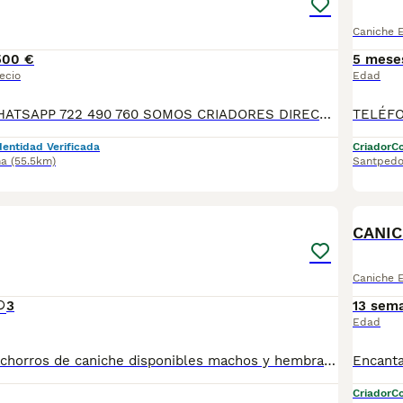
Caniche 
500 €
5 mese
ecio
Edad
TELÉFONO O WHATSAPP 722 490 760 SOMOS CRIADORES DIRECTOS SIN INTERMEDIARIOS! MÁS DE 20 AÑOS EN EL SECTOR NOS AVALAN, VALORANDO TANTO LA CRIA RESPONSABLE COMO TAMBIÉN LA SELECCIÓN PARA MEJORAR LA RAZA DURANTE TODOS ESTOS AÑOS. NUESTROS CACHORROS SE ENTREGAN PREVIAMENTE REVISADOS POR NUESTRO VETERINARIO PROFESIONAL Y BAJO LOS MAS ESTRICTOS CONTROLES DE SALUD, HACEMOS HINCAPIÉ EN SU SOCIABILIZACIÓN PARA SU CORRECTO DESARROLLO NEUROLOGICO! Y OS ASESORAMOS ANTES DURANTE Y DESPUES DE LA ENTREGA PARA QUE TODO SEA LO MAS AFABLE Y FACIL POSIBLE DURANTE LA ADAPTACION! NUESTROS BEBES SE ENTREGAN A PARTIR DE LOS DOS MESES CON SUS VACUNAS AL DIA, DESPARASITADOS Y CON GARANTIAS DE SALUD, MICROCHIP Y CARTILLA DE VACUNACION! SI BUSCAS UN COMPAÑERO SANO Y EQUILIBRADO ESTE ES EL LUGAR, TE ASESORAREMOS DURANTE TODO EL PROCESO NO DUDES EN CONSULTAR POR NUESTROS PEQUES AL 722 490 760
dentidad Verificada
Criador
Co
na
(55.5km)
Santpedo
1
CANI
Caniche 
3
13 sem
Edad
Encantadores cachorros de caniche disponibles machos y hembras. Se entregan con revision veterinaria ,vacunas correspondientes a su edad, microchip y garantias. Cachorros sanos y sociables y criados en un entorno familiar. Ven a visitarnos sin compromiso conoce nuestras instalaciones , y los papas de nuestros cachorros.
Criador
Co