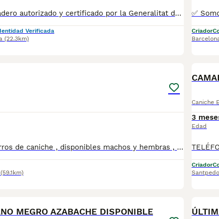
✅ Somos un criadero autorizado y certificado por la Generalitat de Catalunya bajo el número de Núcleo Zoológico G25/00314. PARA MÁS INFORMACIÓN: ☎️ 933095977 📱 685878504 / 674320847 💻 Más fotos y vídeos en nuestra web www.aquanatura.es 🚙 Hacemos envíos 📌 Calle Roger de Flor 45, muy cerca del Arc de Triomf de Barcelona, de Lunes a Sábados. Se entregan con sus vacunas, desparasitados interna y externamente, con microchip y su registro, cartilla sanitaria y contrato de garantías, documentación legal y factura. AQUANATURA
dentidad Verificada
Criador
Co
a
(22.3km)
Barcelon
1
CAMAD
Caniche 
3 mese
Edad
Preciosos cachorros de caniche , disponibles machos y hembras , varios colores. Todos nuestros cachorros se entregan con las vacunas correspondientes a su edad y microchip, con las respectivas garantías. Visitanos sin ningun tipo de compromsio , gran exposicion de cachorros, padres a la vista.
Criador
Co
(59.1km)
Santpedo
5
ANO MEGRO AZABACHE DISPONIBLE
ÚLTIM