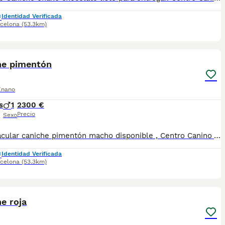
Identidad Verificada
celona
(53.3km)
6
1
he pimentón
Enano
s
1
2300 €
Precio
Sexo
Espectácular caniche pimentón macho disponible , Centro Canino Vallbonica es mucho más que un centro de cría , es una familia comprometida con el bienestar animal y la cria responsable, por ello todos nuestros bebés nacen y se crían en nuestras instalaciones , asegurando así un correcto desarrollo y una magnífica socialización, consiguiendo en cada ejemplar un carácter juguetón y extrovertido algo primordial para su adaptación como un miembro más en tu familia . Se entregan con el carnet de vacunas con el plan correspondiente a su edad , desparasitados y microchip implantado y activado en registro de Anicom. Facilitamos junto al cachorro contrato de compra con garantías víricas de 15 días y congénitas de 1 año . Contamos con un gran equipo de profesionales entre los que se encuentran educadores, auxiliares y Veterinarios ofreciendo los controles sanitarios necesarios así como continua vigilancia asegurando su bienestar . Hacemos envíos a toda España con empresa de transporte privado, proporcionando un viaje confortable y ofreciendo las atenciones necesarias a nuestros bebés . Si estás interesado en alguno de nuestros ejemplares solicita información sin compromiso al 722269698 . También atendemos vía WhatsApp . PRECIO REAL ( incluye el IVA) . Núcleo zoológico B2501315
Identidad Verificada
celona
(53.3km)
6
1
e roja