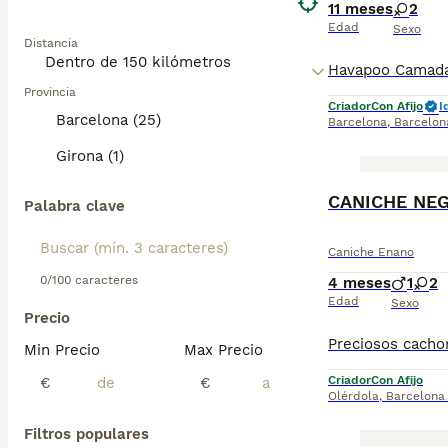
11 meses
2
Edad
Sexo
Distancia
Provincia
Criador
Con Afijo
I
Barcelona (25)
Barcelona
,
Barcelon
Girona (1)
CANICHE NE
Palabra clave
Caniche Enano
0/100 caracteres
4 meses
1
2
Edad
Sexo
Precio
Min Precio
Max Precio
Criador
Con Afijo
€
€
Olérdola
,
Barcelona
Filtros populares