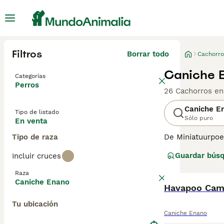
Filtros
Borrar todo
Cachorro
Caniche E
Categorías
Perros
26 Cachorros en
Caniche E
Tipo de listado
Sólo puro
En venta
Tipo de raza
De Miniatuurpoed
Oorspronkend ui
Guardar bús
Incluir cruces
ze uitstekende 
die in een breed
Raza
maakt voor huis
Caniche Enano
hierop geen uitz
Havapoo Cam
temperament dat
Tu ubicación
Caniche Enano