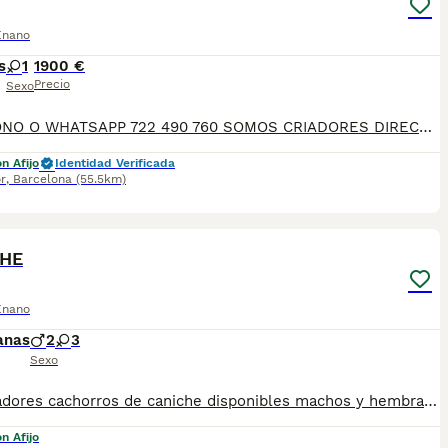
Enano
s
1
1900 €
Precio
Sexo
TELÉFONO O WHATSAPP 722 490 760 SOMOS CRIADORES DIRECTOS SIN INTERMEDIARIOS! MÁS DE 20 AÑOS EN EL SECTOR NOS AVALAN, VALORANDO TANTO LA CRIA RESPONSABLE COMO TAMBIÉN LA SELECCIÓN PARA MEJORAR LA RAZA DURANTE TODOS ESTOS AÑOS. NUESTROS CACHORROS SE ENTREGAN PREVIAMENTE REVISADOS POR NUESTRO VETERINARIO PROFESIONAL Y BAJO LOS MAS ESTRICTOS CONTROLES DE SALUD, HACEMOS HINCAPIÉ EN SU SOCIABILIZACIÓN PARA SU CORRECTO DESARROLLO NEUROLOGICO! Y OS ASESORAMOS ANTES DURANTE Y DESPUES DE LA ENTREGA PARA QUE TODO SEA LO MAS AFABLE Y FACIL POSIBLE DURANTE LA ADAPTACION! NUESTROS BEBES SE ENTREGAN A PARTIR DE LOS DOS MESES CON SUS VACUNAS AL DIA, DESPARASITADOS Y CON GARANTIAS DE SALUD, MICROCHIP Y CARTILLA DE VACUNACION! SI BUSCAS UN COMPAÑERO SANO Y EQUILIBRADO ESTE ES EL LUGAR, TE ASESORAREMOS DURANTE TODO EL PROCESO NO DUDES EN CONSULTAR POR NUESTROS PEQUES AL 722 490 760
n Afijo
Identidad Verificada
r
,
Barcelona
(55.5km)
1
CHE
Enano
anas
2
3
Sexo
Encantadores cachorros de caniche disponibles machos y hembras varios colores. Se entregan con revision veterinaria ,vacunas correspondientes a su edad, microchip y garantias. Cachorros sanos y sociables y criados en un entorno familiar. Ven a visitarnos sin compromiso conoce nuestras instalaciones , y los papas de nuestros cachorros.
n Afijo