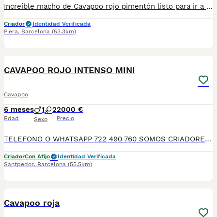
Increíble macho de Cavapoo rojo pimentón listo para ir a su nuevo hogar . Centro Canino Vallbonica es mucho más que un centro de cría , es una familia comprometida con el bienestar animal y la cria responsable, por ello todos nuestros bebés nacen y se crían en nuestras instalaciones , asegurando así un correcto desarrollo y una magnífica socialización, consiguiendo en cada ejemplar un carácter juguetón y extrovertido algo primordial para su adaptación como un miembro más en tu familia . Se entregan con el carnet de vacunas con el plan correspondiente a su edad , desparasitados y microchip implantado y activado en registro de Anicom. Facilitamos junto al cachorro contrato de compra con garantías víricas de 15 días y congénitas de 1 año . Contamos con un gran equipo de profesionales entre los que se encuentran educadores, auxiliares y Veterinarios ofreciendo los controles sanitarios necesarios así como continua vigilancia asegurando su bienestar . Hacemos envíos a toda España con empresa de transporte privado, proporcionando un viaje confortable y ofreciendo las atenciones necesarias a nuestros bebés . Si estás interesado en alguno de nuestros ejemplares solicita información sin compromiso al 722269698 . También atendemos vía WhatsApp . PRECIO REAL ( incluye el IVA) . Núcleo zoológico B2501315
Criador
Identidad Verificada
Piera
,
Barcelona
(53.3km)
5
CAVAPOO ROJO INTENSO MINI
Cavapoo
6 meses
1
2
2000 €
Edad
Precio
Sexo
TELEFONO O WHATSAPP 722 490 760 SOMOS CRIADORES DIRECTOS SIN INTERMEDIARIOS! MAS DE 20 AÑOS EN EL SECTOR NOS AVALAN, VALORANDO NO SOLO LA CRIA RESPONSABLE SI NO TAMBIEN LA SELECCIÓN PARA MEJORAR LA RAZA DURANTE TODOS ESTOS AÑOS. NUESTROS CACHORROS SE ENTREGAN PREVIAMENTE REVISADOS POR UN VETERINARIO PROFESIONAL Y BAJO LOS MAS ESTRICTOS CONTROLES DE SALUD, HACEMOS HINCAPIÉ EN SU SOCIABILIZACIÓN PARA SU CORRECTO DESARROLLO NEUROLOGICO! Y OS ASESORAMOS ANTES DURANTE Y DESPUES DE LA ENTREGA PARA QUE TODO SEA LO MAS AFABLE Y FACIL POSIBLE DURANTE LA ADAPTACION! NUESTROS BEBE SE ENTREGAN A PARTIR DE LOS DOS MESES CON SUS VACUNAS AL DIA, DESPARASITADOS Y CON GARANTIAS DE SALUD, MICROCHIP Y CARTILLA DE VACUNACION! SI BUSCAS UN COMPAÑERO SANO Y EQUILIBRADO ESTE ES EL LUGAR, TE ASESORAREMOS DURANTE TODO EL PROCESO NO DUDES EN CONSULTAR POR NUESTROS PEQUES AL 722 490 760
Criador
Con Afijo
Identidad Verificada
Santpedor
,
Barcelona
(55.5km)
6
1
Cavapoo roja