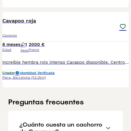
6
1
Cavapoo roja
Cavapoo
8 meses
1
2000 €
Edad
Precio
Sexo
Increíble hembra rojo intenso Cavapoo disponible. Centro Canino Vallbonica es un centro muy comprometido con el bienestar animal y la cria responsable, por ello todos nuestros cachorros son nacidos y criados en nuestras instalaciones , asegurando así un correcto desarrollo y una magnífica socialización, consiguiendo en cada ejemplar un carácter juguetón y extrovertido . Se entregan con el carnet de vacunas con el plan correspondiente a su edad , desparasitados y microchip implantado dado de alta en el registro de Anicom a nombre del nuevo propietario . Facilitamos junto al cachorro contrato de compra con garantías víricas de 15 días y congénitas de 1 año . Contamos con un gran equipo de profesionales entre los que se encuentran educadores, veterinarios y varios auxiliares, cumpliendo así con controles sanitarios necesarios para garantizar su bienestar . Hacemos envíos a toda España con empresa de transporte privado, proporcionando un viaje confortable y ofreciendo las atenciones necesarias a nuestros bebés . Si estás interesado en alguno de nuestros ejemplares solicita información sin compromiso al 722269698 . También atendemos vía WhatsApp . PRECIO REAL ( incluye el IVA) . Núcleo zoológico B2501315
Criador
Identidad Verificada
Piera
,
Barcelona
(53.3km)
Preguntas frecuentes
¿Cuánto cuesta un cachorro