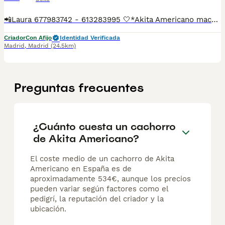
📲Laura 677983742 - 613283995 🤍*Akita Americano macho *🤍 ¿Buscas un nuevo compañero para tu hogar? ❤️ Tenemos preciosos cachorros listos para encontrar una familia responsable. ✅ Vacunados ✅ Desparasitados ✅ Cartilla sanitaria ✅ Garantías incluidas ✅ Máxima atención y cuidado Se hacen envíos a toda España: Andalucía: Almería, Cádiz, Córdoba, Granada, Huelva, Jaén, Málaga, Sevilla.Aragón: Huesca, Teruel, Zaragoza.Asturias: Oviedo.Baleares: Palma.Canarias: Las Palmas de Gran Canaria, Santa Cruz de Tenerife.Cantabria: Santander.Castilla-La Mancha: Albacete, Ciudad Real, Cuenca, Guadalajara, Toledo.Castilla y León: Ávila, Burgos, León, Palencia, Salamanca, Segovia, Soria, Valladolid, Zamora.Cataluña: Barcelona, Gerona (Girona), Lérida (Lleida), Tarragona.Comunidad Valenciana: Alicante, Castellón de la Plana, Valencia.Extremadura: Badajoz, Cáceres.Galicia: La Coruña (A Coruña), Lugo, Orense (Ourense), Pontevedra.La Rioja: Logroño.Madrid: Madrid.Murcia: Murcia.Navarra: Pamplona.País Vasco: Bilbao (Vizcaya), San Sebastián (Guipúzcoa), Vitoria (Álava). 🐾 Cachorros sanos, sociables y criados con mucho cariño. 📲 ¡Pregunta sin compromiso por disponibilidad, fotos y precios por mensaje privado!
Criador
Con Afijo
Identidad Verificada
Madrid
,
Madrid
(24.5km)
Preguntas frecuentes
¿Cuánto cuesta un cachorro
de Akita Americano?
El coste medio de un cachorro de Akita
Americano en España es de
aproximadamente 534€, aunque los precios
pueden variar según factores como el
pedigrí, la reputación del criador y la
ubicación.