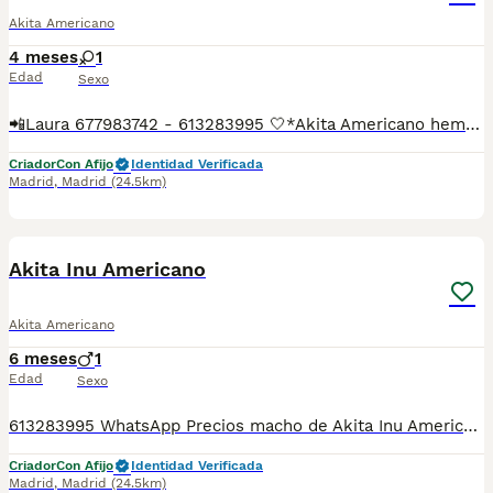
Akita Americano
4 meses
1
Edad
Sexo
📲Laura 677983742 - 613283995 🤍*Akita Americano hembra*🤍 ¿Buscas un nuevo compañero para tu hogar? ❤️ Tenemos preciosos cachorros listos para encontrar una familia responsable. ✅ Vacunados ✅ Desparasitados ✅ Cartilla sanitaria ✅ Garantías incluidas ✅ Máxima atención y cuidado Se hacen envíos a toda España: Andalucía: Almería, Cádiz, Córdoba, Granada, Huelva, Jaén, Málaga, Sevilla.Aragón: Huesca, Teruel, Zaragoza.Asturias: Oviedo.Baleares: Palma.Canarias: Las Palmas de Gran Canaria, Santa Cruz de Tenerife.Cantabria: Santander.Castilla-La Mancha: Albacete, Ciudad Real, Cuenca, Guadalajara, Toledo.Castilla y León: Ávila, Burgos, León, Palencia, Salamanca, Segovia, Soria, Valladolid, Zamora.Cataluña: Barcelona, Gerona (Girona), Lérida (Lleida), Tarragona.Comunidad Valenciana: Alicante, Castellón de la Plana, Valencia.Extremadura: Badajoz, Cáceres.Galicia: La Coruña (A Coruña), Lugo, Orense (Ourense), Pontevedra.La Rioja: Logroño.Madrid: Madrid.Murcia: Murcia.Navarra: Pamplona.País Vasco: Bilbao (Vizcaya), San Sebastián (Guipúzcoa), Vitoria (Álava). 🐾 Cachorros sanos, sociables y criados con mucho cariño. 📲 ¡Pregunta sin compromiso por disponibilidad, fotos y precios por mensaje privado!
Criador
Con Afijo
Identidad Verificada
Madrid
,
Madrid
(24.5km)
9
Akita Inu Americano
Akita Americano
6 meses
1
Edad
Sexo
613283995 WhatsApp Precios macho de Akita Inu Americano Entregamos nuestros pequeños cachorritos con todas las garantías y cuidados necesarios , disponemos de núcleo zoológico para crianza y venta de nuestros cachorros . ✅Desparasitaciones y vacunas correspondientes a su edad . ✅Cartilla de vacunación . ✅Revisiones veterinarias . ✅Garantías víricas de 15 días . ✅Garantías genéticas de un año . Seriedad , confianza y bienestar animal son nuestra prioridad . También ofrecemos transporte propio para nuestros pequeños cachorros a toda la península , el pago lo podéis hacer contra reembolso . (con coste adicional) . Mandamos a toda España . Disponemos de varias razas Si no esta la raza que queréis llámanos , intentaremos encontrártela , trabajamos con los mejores criadores de España
Criador
Con Afijo
Identidad Verificada
Madrid
,
Madrid
(24.5km)