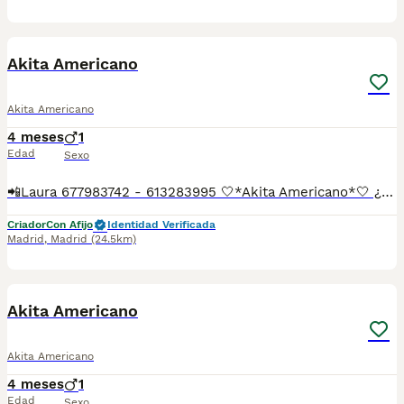
3
Akita Americano
Akita Americano
4 meses
1
Edad
Sexo
📲Laura 677983742 - 613283995 🤍*Akita Americano*🤍 ¿Buscas un nuevo compañero para tu hogar? ❤️ Tenemos preciosos cachorros listos para encontrar una familia responsable. ✅ Vacunados ✅ Desparasitados ✅ Cartilla sanitaria ✅ Garantías incluidas ✅ Máxima atención y cuidado Se hacen envíos a toda España: Andalucía: Almería, Cádiz, Córdoba, Granada, Huelva, Jaén, Málaga, Sevilla.Aragón: Huesca, Teruel, Zaragoza.Asturias: Oviedo.Baleares: Palma.Canarias: Las Palmas de Gran Canaria, Santa Cruz de Tenerife.Cantabria: Santander.Castilla-La Mancha: Albacete, Ciudad Real, Cuenca, Guadalajara, Toledo.Castilla y León: Ávila, Burgos, León, Palencia, Salamanca, Segovia, Soria, Valladolid, Zamora.Cataluña: Barcelona, Gerona (Girona), Lérida (Lleida), Tarragona.Comunidad Valenciana: Alicante, Castellón de la Plana, Valencia.Extremadura: Badajoz, Cáceres.Galicia: La Coruña (A Coruña), Lugo, Orense (Ourense), Pontevedra.La Rioja: Logroño.Madrid: Madrid.Murcia: Murcia.Navarra: Pamplona.País Vasco: Bilbao (Vizcaya), San Sebastián (Guipúzcoa), Vitoria (Álava). 🐾 Cachorros sanos, sociables y criados con mucho cariño. 📲 ¡Pregunta sin compromiso por disponibilidad, fotos y precios por mensaje privado!
Criador
Con Afijo
Identidad Verificada
Madrid
,
Madrid
(24.5km)
4
Akita Americano
Akita Americano
4 meses
1
Edad
Sexo