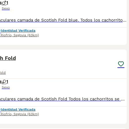
s
1
Sexo
Espectaculares camada de Scotish Fold blue. Todos los cachorritos se entregan con unos dos meses y medio de edad y sus vacunas correspondientes, desparasitados interna y externamente, con certificado de salud, y garantía tanto por enfermedad vírica como congénito genética. Posibilidad de entregar en toda España mediante transporte propio preparado para animales y con chofer privado. Los precios pueden variar según las características y morfología de cada cachorro. Añádenos al whats app o llámanos, y encantados atenderemos todas tus dudas y consultas. Teléfono / Whats app: 641 92 23 90
Identidad Verificada
Riofrío
,
Segovia
(63km)
1
h Fold
Fold
s
1
Sexo
Espectaculares camada de Scotish Fold Todos los cachorritos se entregan con unos dos meses y medio de edad y sus vacunas correspondientes, desparasitados interna y externamente, con certificado de salud, y garantía tanto por enfermedad vírica como congénito genética. Posibilidad de entregar en toda España mediante transporte propio preparado para animales y con chofer privado. Los precios pueden variar según las características y morfología de cada cachorro. Añádenos al whats app o llámanos, y encantados atenderemos todas tus dudas y consultas. Teléfono / Whats app: 641 92 23 90
Identidad Verificada
Riofrío
,
Segovia
(63km)
1