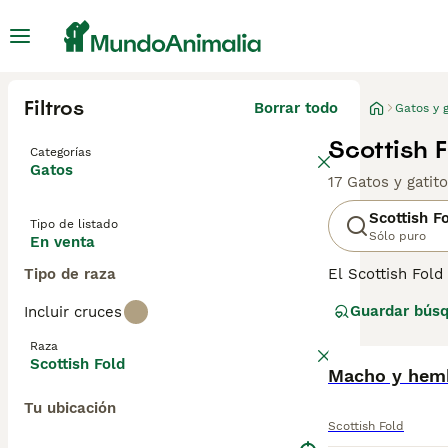
Filtros
Borrar todo
Gatos y g
Scottish 
Categorías
Gatos
17 Gatos y gatit
Scottish F
Tipo de listado
Sólo puro
En venta
Tipo de raza
El Scottish Fold
relativamente n
Guardar bús
Incluir cruces
han encontrado 
parece inusual, 
Raza
Scottish Fold
Lee nuestra
Macho y hemb
pág
Tu ubicación
Scottish Fold