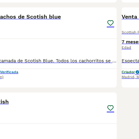
1
chos de Scotish blue
Venta 
Scottish 
7 mese
Edad
Espectaculares camada de Scotish Blue. Todos los cachorritos se entregan con unos dos meses y medio de edad y sus vacunas correspondientes, desparasitados interna y externamente, con certificado de salud, y garantía tanto por enfermedad vírica como congénito genética. Posibilidad de entregar en toda España mediante transporte propio preparado para animales y con chofer privado. Los precios pueden variar según las características y morfología de cada cachorro. Añádenos al whats app o llámanos, y encantados atenderemos todas tus dudas y consultas. Teléfono / Whats app: 641 92 23 90
Verificada
Criador
m)
Madrid
,
M
2
tish