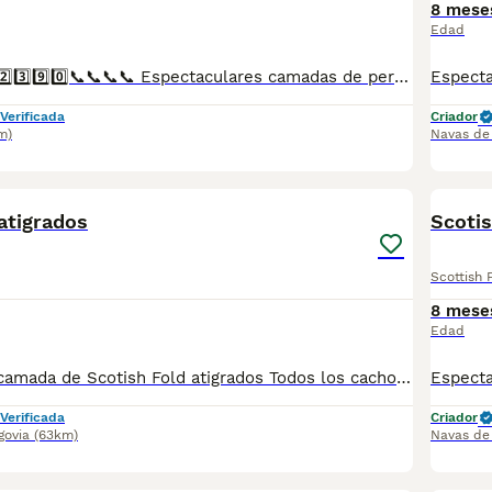
8 mese
Edad
📞📞6️⃣4️⃣1️⃣9️⃣2️⃣2️⃣3️⃣9️⃣0️⃣📞📞📞📞 Espectaculares camadas de perritos de Scotish Fold blue nacionales descendientes de las mejores líneas de sangre. Disponibles tanto hembras como machos. Las camadas están bajo supervisión veterinaria desde su nacimiento hasta que son entregadas a su nueva familia. Criados por un equipo de profesionales y mejores personas que, con más de 20 años de experiencia , cuidan a los animales por vocación, aplicando una cría ética y responsable para que cada cachorro se desarrolle con la mejor salud y con un buen temperamento. Todos los cachorritos se entregan con unos dos meses y medio de edad y sus vacunas correspondientes, desparasitados interna y externamente, con certificado de salud, y garantía tanto por enfermedad vírica como congénito genética. Posibilidad de entregar en toda España mediante transporte propio preparado para animales y con chofer privado. Los precios pueden variar según las características y morfología de cada cachorro. Añádenos al whats app o llámanos, y encantados atenderemos todas tus dudas y consultas. Teléfono / Whats app: 641 92 23 90
Verificada
Criador
m)
Navas de 
2
atigrados
Scotis
Scottish 
8 mese
Edad
Espectaculares camada de Scotish Fold atigrados Todos los cachorritos se entregan con unos dos meses y medio de edad y sus vacunas correspondientes, desparasitados interna y externamente, con certificado de salud, y garantía tanto por enfermedad vírica como congénito genética. Posibilidad de entregar en toda España mediante transporte propio preparado para animales y con chofer privado. Los precios pueden variar según las características y morfología de cada cachorro. Añádenos al whats app o llámanos, y encantados atenderemos todas tus dudas y consultas. Teléfono / Whats app: 641 92 23 90
Verificada
Criador
govia
(63km)
Navas de 
1