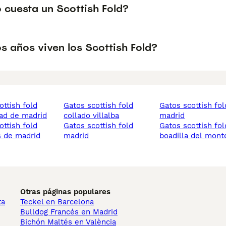
 cuesta un Scottish Fold?
s años viven los Scottish Fold?
gatos scottish fold
gatos scottish fold
ad de madrid
collado villalba
madrid
gatos scottish fold
gatos scottish fold
 de madrid
madrid
boadilla del mont
Otras páginas populares
ta
Teckel en Barcelona
Bulldog Francés en Madrid
Bichón Maltés en València