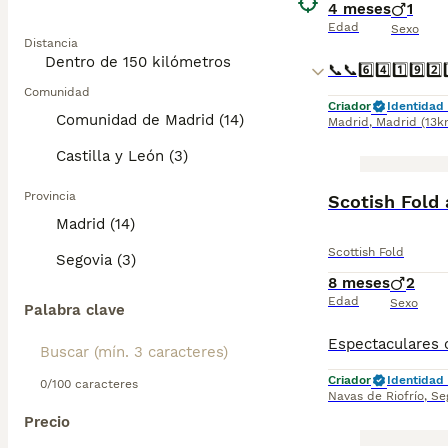
4 meses
1
Edad
Sexo
Distancia
Comunidad
Criador
Identidad 
Comunidad de Madrid (14)
Madrid
,
Madrid
(13k
Castilla y León (3)
Provincia
Scotish Fold 
Madrid (14)
Scottish Fold
Segovia (3)
8 meses
2
Edad
Sexo
Palabra clave
Criador
Identidad 
0/100 caracteres
Navas de Riofrío
,
Se
Precio