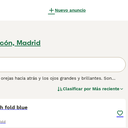
Nuevo anuncio
rcón, Madrid
rejas hacia atrás y los ojos grandes y brillantes. Son
en escena en la década de 1960, estos adorables felinos
Clasificar por
Más reciente
 mundo, y por una buena razón: el Scottish Fold no solo
1
s dulces y cariñosas.
rmación sobre esta raza de gato.
h fold blue
Fold