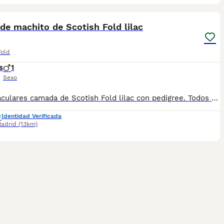
1
de machito de Scotish Fold lilac
Fold
s
1
Sexo
Espectaculares camada de Scotish Fold lilac con pedigree. Todos los cachorritos se entregan con unos dos meses y medio de edad y sus vacunas correspondientes, desparasitados interna y externamente, con certificado de salud, y garantía tanto por enfermedad vírica como congénito genética. Posibilidad de entregar en toda España mediante transporte propio preparado para animales y con chofer privado. Los precios pueden variar según las características y morfología de cada cachorro. Añádenos al whats app o llámanos, y encantados atenderemos todas tus dudas y consultas. Teléfono / Whats app: 641 92 23 90
Identidad Verificada
adrid
(13km)