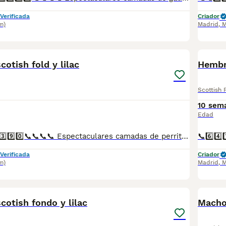
Verificada
Criador
m)
Madrid
,
M
1
otish fold y lilac
Hembra
Scottish 
10 sem
Edad
📞6️⃣4️⃣1️⃣9️⃣2️⃣2️⃣3️⃣9️⃣0️⃣📞📞📞📞 Espectaculares camadas de perritos de machos y hembras de scotisf fold y lilac nacionales descendientes de las mejores líneas de sangre. Disponibles tanto hembras como machos. Las camadas están bajo supervisión veterinaria desde su nacimiento hasta que son entregadas a su nueva familia. Criados por un equipo de profesionales y mejores personas que, con más de 20 años de experiencia , cuidan a los animales por vocación, aplicando una cría ética y responsable para que cada cachorro se desarrolle con la mejor salud y con un buen temperamento. Todos los cachorritos se entregan con unos dos meses y medio de edad y sus vacunas correspondientes, desparasitados interna y externamente, con certificado de salud, y garantía tanto por enfermedad vírica como congénito genética. Posibilidad de entregar en toda España mediante transporte propio preparado para animales y con chofer privado. Los precios pueden variar según las características y morfología de cada cachorro. Añádenos al whats app o llámanos, y encantados atenderemos todas tus dudas y consultas. Teléfono / Whats app: 641 92 23 90
Verificada
Criador
m)
Madrid
,
M
1
otish fondo y lilac
Macho