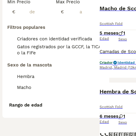
Min Precio
Max Precio
Macho de Sco
€
€
Scottish Fold
Filtros populares
5 meses
1
Criadores con identidad verificada
Edad
Sexo
Gatos registrados por la GCCF, la TICA
o la FIFe
Criador
Identidad 
Sexo de la mascota
Madrid
,
Madrid
(13k
Hembra
Macho
Hembra de Sc
Rango de edad
Scottish Fold
6 meses
1
Edad
Sexo