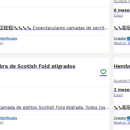
Scottish 
6 mese
Edad
📞6️⃣4️⃣1️⃣9️⃣2️⃣2️⃣3️⃣9️⃣0️⃣📞📞📞📞 Espectaculares camadas de perritos de machos y hembras de scotish Fold y lilac nacionales descendientes de las mejores líneas de sangre. Disponibles tanto hembras como machos. Las camadas están bajo supervisión veterinaria desde su nacimiento hasta que son entregadas a su nueva familia. Criados por un equipo de profesionales y mejores personas que, con más de 20 años de experiencia , cuidan a los animales por vocación, aplicando una cría ética y responsable para que cada cachorro se desarrolle con la mejor salud y con un buen temperamento. Todos los cachorritos se entregan con unos dos meses y medio de edad y sus vacunas correspondientes, desparasitados interna y externamente, con certificado de salud, y garantía tanto por enfermedad vírica como congénito genética. Posibilidad de entregar en toda España mediante transporte propio preparado para animales y con chofer privado. Los precios pueden variar según las características y morfología de cada cachorro. Añádenos al whats app o llámanos, y encantados atenderemos todas tus dudas y consultas. Teléfono / Whats app: 641 92 23 90
Verificada
Criador
m)
Madrid
,
M
3
ra de Scotish Fold atigrados
Hembr
Scottish 
3 mese
Edad
Espectaculares camada de gatitos Scotish Fold Atigrada. Todos los cachorritos se entregan con unos dos meses y medio de edad y sus vacunas correspondientes, desparasitados interna y externamente, con certificado de salud, y garantía tanto por enfermedad vírica como congénito genética. Posibilidad de entregar en toda España mediante transporte propio preparado para animales y con chofer privado. Los precios pueden variar según las características y morfología de cada cachorro. Añádenos al whats app o llámanos, y encantados atenderemos todas tus dudas y consultas. Teléfono / Whats app: 641 92 23 90
Verificada
Criador
m)
Madrid
,
M