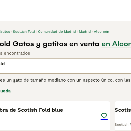
atitos
Scottish Fold
Comunidad de Madrid
Madrid
Alcorcón
Fold Gatos y gatitos en venta
en Alco
os encontrados
old
 es un gato de tamaño mediano con un aspecto único, con las o
uevos en el mundo de los gatos, pero desde que aparecieron 
queda
su camino en los corazones y hogares de personas de todo el
1
sino que también se jacta de tener una de las naturalezas má
ra de Scotish Fold blue
ina de consejos de compra de Scottish Fold
para obtener info
Scotis
Scottish 