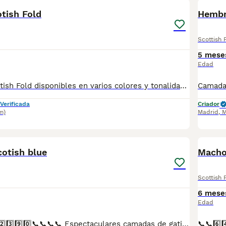
tish Fold
Hembr
Scottish 
5 mese
Edad
Camadas de Scotish Fold disponibles en varios colores y tonalidades. Machos y hembras. Criadores responsables y familiares. Se entregan a partir de 2 meses de edad y sus vacunas correspondientes, desparasitados. Todos los cachorros son descendientes de las mejores líneas nacionales. Se entregan en toda España con transporte de alta calidad preparado para animales, van en vehículo climatizado con chófer particular a cargo del comprador. Si tienes dudas o consultas sobre la raza, podemos resolver tus dudas por whats app ;) Abogamos por una cría nacional (no en países del este) en un ambiente familiar con personas con vocación en una cría ética y responsable, y que por encima de todo, aman a los animales Teléfono / Whats app: 641 92 23 90
Verificada
Criador
m)
Madrid
,
M
1
otish blue
Macho
Scottish 
6 mese
Edad
📞📞6️⃣4️⃣1️⃣9️⃣2️⃣2️⃣3️⃣9️⃣0️⃣📞📞📞📞 Espectaculares camadas de gatitos de Scotish Fold blue nacionales descendientes de las mejores líneas de sangre. Disponibles tanto hembras como machos. Las camadas están bajo supervisión veterinaria desde su nacimiento hasta que son entregadas a su nueva familia. Criados por un equipo de profesionales y mejores personas que, con más de 20 años de experiencia , cuidan a los animales por vocación, aplicando una cría ética y responsable para que cada cachorro se desarrolle con la mejor salud y con un buen temperamento. Todos los cachorritos se entregan con unos dos meses y medio de edad y sus vacunas correspondientes, desparasitados interna y externamente, con certificado de salud, y garantía tanto por enfermedad vírica como congénito genética. Posibilidad de entregar en toda España mediante transporte propio preparado para animales y con chofer privado. Los precios pueden variar según las características y morfología de cada cachorro. Añádenos al whats app o llámanos, y encantados atenderemos todas tus dudas y consultas. Teléfono / Whats app: 641 92 23 90