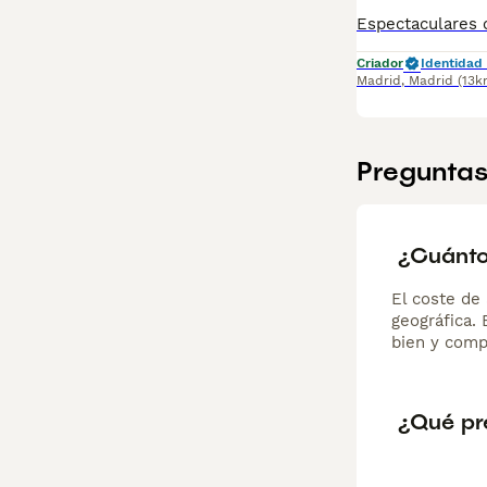
Criador
Identidad 
Madrid
,
Madrid
(13k
Preguntas
¿Cuánto
El coste de 
geográfica.
bien y comp
¿Qué pre