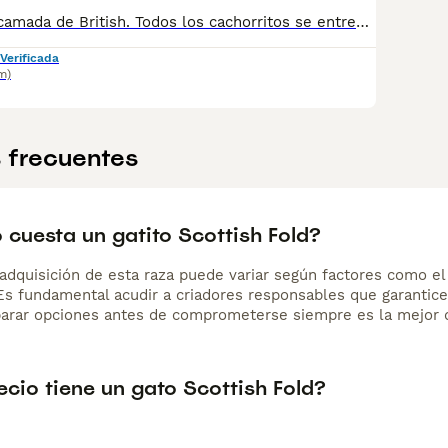
Espectaculares camada de British. Todos los cachorritos se entregan con unos dos meses y medio de edad y sus vacunas correspondientes, desparasitados interna y externamente, con certificado de salud, y garantía tanto por enfermedad vírica como congénito genética. Posibilidad de entregar en toda España mediante transporte propio preparado para animales y con chofer privado. Los precios pueden variar según las características y morfología de cada cachorro. Añádenos al whats app o llámanos, y encantados atenderemos todas tus dudas y consultas. Teléfono / Whats app: 641 92 23 90
Verificada
m)
 frecuentes
 cuesta un gatito Scottish Fold?
adquisición de esta raza puede variar según factores como el p
 Es fundamental acudir a criadores responsables que garantice
arar opciones antes de comprometerse siempre es la mejor d
cio tiene un gato Scottish Fold?