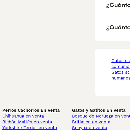
¿Cuánto
¿Cuánto
gatos scottish fold
comunid
gatos scottish fold
humanes
Perros Cachorros En Venta
Gatos y Gatitos En Venta
Chihuahua en venta
Bosque de Noruega en ven
Bichón Maltés en venta
Británico en venta
Yorkshire Terrier en venta
Sphynx en venta