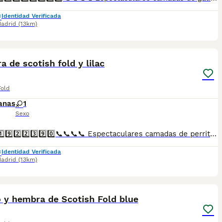
Identidad Verificada
adrid
(13km)
1
 de scotish fold y lilac
Fold
anas
1
Sexo
📞6️⃣4️⃣1️⃣9️⃣2️⃣2️⃣3️⃣9️⃣0️⃣📞📞📞📞 Espectaculares camadas de perritos de machos y hembras de scotish fold y lilac nacionales descendientes de las mejores líneas de sangre. Disponibles tanto hembras como machos. Las camadas están bajo supervisión veterinaria desde su nacimiento hasta que son entregadas a su nueva familia. Criados por un equipo de profesionales y mejores personas que, con más de 20 años de experiencia , cuidan a los animales por vocación, aplicando una cría ética y responsable para que cada cachorro se desarrolle con la mejor salud y con un buen temperamento. Todos los cachorritos se entregan con unos dos meses y medio de edad y sus vacunas correspondientes, desparasitados interna y externamente, con certificado de salud, y garantía tanto por enfermedad vírica como congénito genética. Posibilidad de entregar en toda España mediante transporte propio preparado para animales y con chofer privado. Los precios pueden variar según las características y morfología de cada cachorro. Añádenos al whats app o llámanos, y encantados atenderemos todas tus dudas y consultas. Teléfono / Whats app: 641 92 23 90
Identidad Verificada
adrid
(13km)
1
 y hembra de Scotish Fold blue