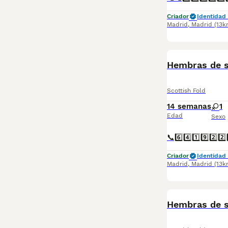
Criador
Identidad 
Madrid
,
Madrid
(13k
Hembras de sc
Scottish Fold
14 semanas
1
Edad
Sexo
Criador
Identidad 
Madrid
,
Madrid
(13k
Hembras de sc