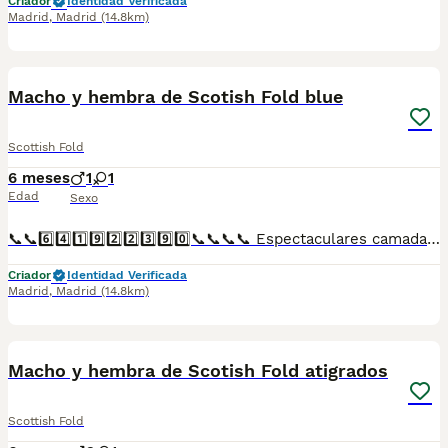
Criador
Identidad Verificada
Madrid
,
Madrid
(14.8km)
1
Macho y hembra de Scotish Fold blue
Scottish Fold
6 meses
1
1
Edad
Sexo
📞📞6️⃣4️⃣1️⃣9️⃣2️⃣2️⃣3️⃣9️⃣0️⃣📞📞📞📞 Espectaculares camadas de perritos de Scotish Fold blue descendientes de las mejores líneas de sangre. Disponibles tanto hembras como machos. Las camadas están bajo supervisión veterinaria desde su nacimiento hasta que son entregadas a su nueva familia. Criados por un equipo de profesionales y mejores personas que, con más de 20 años de experiencia , cuidan a los animales por vocación, aplicando una cría ética y responsable para que cada cachorro se desarrolle con la mejor salud y con un buen temperamento. Todos los cachorritos se entregan con unos dos meses y medio de edad y sus vacunas correspondientes, desparasitados interna y externamente, con certificado de salud, y garantía tanto por enfermedad vírica como congénito genética. Posibilidad de entregar en toda España mediante transporte propio preparado para animales y con chofer privado. Los precios pueden variar según las características y morfología de cada cachorro. Añádenos al whats app o llámanos, y encantados atenderemos todas tus dudas y consultas. Teléfono / Whats app: 641 92 23 90
Criador
Identidad Verificada
Madrid
,
Madrid
(14.8km)
3
Macho y hembra de Scotish Fold atigrados
Scottish Fold