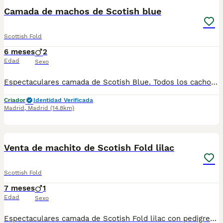
Camada de machos de Scotish blue
Scottish Fold
6 meses
2
Edad
Sexo
Espectaculares camada de Scotish Blue. Todos los cachorritos se entregan con unos dos meses y medio de edad y sus vacunas correspondientes, desparasitados interna y externamente, con certificado de salud, y garantía tanto por enfermedad vírica como congénito genética. Posibilidad de entregar en toda España mediante transporte propio preparado para animales y con chofer privado. Los precios pueden variar según las características y morfología de cada cachorro. Añádenos al whats app o llámanos, y encantados atenderemos todas tus dudas y consultas. Teléfono / Whats app: 641 92 23 90
Criador
Identidad Verificada
Madrid
,
Madrid
(14.8km)
1
Venta de machito de Scotish Fold lilac
Scottish Fold
7 meses
1
Edad
Sexo
Espectaculares camada de Scotish Fold lilac con pedigree. Todos los cachorritos se entregan con unos dos meses y medio de edad y sus vacunas correspondientes, desparasitados interna y externamente, con certificado de salud, y garantía tanto por enfermedad vírica como congénito genética. Posibilidad de entregar en toda España mediante transporte propio preparado para animales y con chofer privado. Los precios pueden variar según las características y morfología de cada cachorro. Añádenos al whats app o llámanos, y encantados atenderemos todas tus dudas y consultas. Teléfono / Whats app: 641 92 23 90