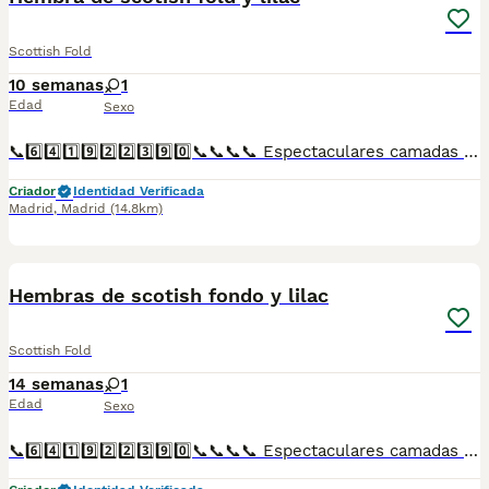
Scottish Fold
10 semanas
1
Edad
Sexo
📞6️⃣4️⃣1️⃣9️⃣2️⃣2️⃣3️⃣9️⃣0️⃣📞📞📞📞 Espectaculares camadas de perritos de machos y hembras de scotish fold y lilac nacionales descendientes de las mejores líneas de sangre. Disponibles tanto hembras como machos. Las camadas están bajo supervisión veterinaria desde su nacimiento hasta que son entregadas a su nueva familia. Criados por un equipo de profesionales y mejores personas que, con más de 20 años de experiencia , cuidan a los animales por vocación, aplicando una cría ética y responsable para que cada cachorro se desarrolle con la mejor salud y con un buen temperamento. Todos los cachorritos se entregan con unos dos meses y medio de edad y sus vacunas correspondientes, desparasitados interna y externamente, con certificado de salud, y garantía tanto por enfermedad vírica como congénito genética. Posibilidad de entregar en toda España mediante transporte propio preparado para animales y con chofer privado. Los precios pueden variar según las características y morfología de cada cachorro. Añádenos al whats app o llámanos, y encantados atenderemos todas tus dudas y consultas. Teléfono / Whats app: 641 92 23 90
Criador
Identidad Verificada
Madrid
,
Madrid
(14.8km)
1
Hembras de scotish fondo y lilac
Scottish Fold
14 semanas
1
Edad
Sexo
📞6️⃣4️⃣1️⃣9️⃣2️⃣2️⃣3️⃣9️⃣0️⃣📞📞📞📞 Espectaculares camadas de perritos de machos y hembras de scotish Fold y lilac nacionales descendientes de las mejores líneas de sangre. Disponibles tanto hembras como machos. Las camadas están bajo supervisión veterinaria desde su nacimiento hasta que son entregadas a su nueva familia. Criados por un equipo de profesionales y mejores personas que, con más de 20 años de experiencia , cuidan a los animales por vocación, aplicando una cría ética y responsable para que cada cachorro se desarrolle con la mejor salud y con un buen temperamento. Todos los cachorritos se entregan con unos dos meses y medio de edad y sus vacunas correspondientes, desparasitados interna y externamente, con certificado de salud, y garantía tanto por enfermedad vírica como congénito genética. Posibilidad de entregar en toda España mediante transporte propio preparado para animales y con chofer privado. Los precios pueden variar según las características y morfología de cada cachorro. Añádenos al whats app o llámanos, y encantados atenderemos todas tus dudas y consultas. Teléfono / Whats app: 641 92 23 90