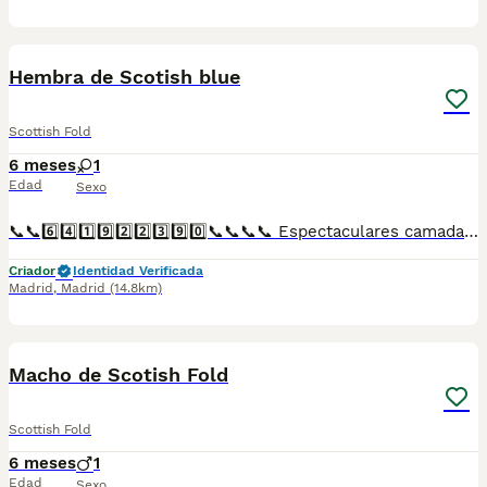
1
Hembra de Scotish blue
Scottish Fold
6 meses
1
Edad
Sexo
📞📞6️⃣4️⃣1️⃣9️⃣2️⃣2️⃣3️⃣9️⃣0️⃣📞📞📞📞 Espectaculares camadas de gatitos de Scotish Fold blue nacionales descendientes de las mejores líneas de sangre. Disponibles tanto hembras como machos. Las camadas están bajo supervisión veterinaria desde su nacimiento hasta que son entregadas a su nueva familia. Criados por un equipo de profesionales y mejores personas que, con más de 20 años de experiencia , cuidan a los animales por vocación, aplicando una cría ética y responsable para que cada cachorro se desarrolle con la mejor salud y con un buen temperamento. Todos los cachorritos se entregan con unos dos meses y medio de edad y sus vacunas correspondientes, desparasitados interna y externamente, con certificado de salud, y garantía tanto por enfermedad vírica como congénito genética. Posibilidad de entregar en toda España mediante transporte propio preparado para animales y con chofer privado. Los precios pueden variar según las características y morfología de cada cachorro. Añádenos al whats app o llámanos, y encantados atenderemos todas tus dudas y consultas. Teléfono / Whats app: 641 92 23 90
Criador
Identidad Verificada
Madrid
,
Madrid
(14.8km)
1
Macho de Scotish Fold
Scottish Fold
6 meses
1
Edad
Sexo