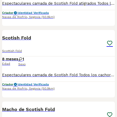
Espectaculares camada de Scotish Fold atigrados Todos los cachorritos se entregan con unos dos meses y medio de edad y sus vacunas correspondientes, desparasitados interna y externamente, con certificado de salud, y garantía tanto por enfermedad vírica como congénito genética. Posibilidad de entregar en toda España mediante transporte propio preparado para animales y con chofer privado. Los precios pueden variar según las características y morfología de cada cachorro. Añádenos al whats app o llámanos, y encantados atenderemos todas tus dudas y consultas. Teléfono / Whats app: 641 92 23 90
Criador
Identidad Verificada
Navas de Riofrío
,
Segovia
(50.9km)
1
Scotish Fold
Scottish Fold
8 meses
1
Edad
Sexo
Espectaculares camada de Scotish Fold Todos los cachorritos se entregan con unos dos meses y medio de edad y sus vacunas correspondientes, desparasitados interna y externamente, con certificado de salud, y garantía tanto por enfermedad vírica como congénito genética. Posibilidad de entregar en toda España mediante transporte propio preparado para animales y con chofer privado. Los precios pueden variar según las características y morfología de cada cachorro. Añádenos al whats app o llámanos, y encantados atenderemos todas tus dudas y consultas. Teléfono / Whats app: 641 92 23 90
Criador
Identidad Verificada
Navas de Riofrío
,
Segovia
(50.9km)
1
Macho de Scotish Fold