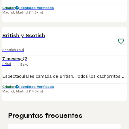
Criador
Identidad Verificada
Madrid
,
Madrid
(14.8km)
2
British y Scotish
Scottish Fold
7 meses
2
Edad
Sexo
Espectaculares camada de British. Todos los cachorritos se entregan con unos dos meses y medio de edad y sus vacunas correspondientes, desparasitados interna y externamente, con certificado de salud, y garantía tanto por enfermedad vírica como congénito genética. Posibilidad de entregar en toda España mediante transporte propio preparado para animales y con chofer privado. Los precios pueden variar según las características y morfología de cada cachorro. Añádenos al whats app o llámanos, y encantados atenderemos todas tus dudas y consultas. Teléfono / Whats app: 641 92 23 90
Criador
Identidad Verificada
Madrid
,
Madrid
(14.8km)
Preguntas frecuentes