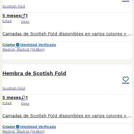
Scottish Fold
5 meses
1
Edad
Sexo
Camadas de Scotish Fold disponibles en varios colores y tonalidades. Machos y hembras. Criadores responsables y familiares. Se entregan a partir de 2 meses de edad y sus vacunas correspondientes, desparasitados. Todos los cachorros son descendientes de las mejores líneas nacionales. Se entregan en toda España con transporte de alta calidad preparado para animales, van en vehículo climatizado con chófer particular a cargo del comprador. Si tienes dudas o consultas sobre la raza, podemos resolver tus dudas por whats app ;) Abogamos por una cría nacional (no en países del este) en un ambiente familiar con personas con vocación en una cría ética y responsable, y que por encima de todo, aman a los animales Teléfono / Whats app: 641 92 23 90
Criador
Identidad Verificada
Madrid
,
Madrid
(14.8km)
1
Hembra de Scotish Fold
Scottish Fold
5 meses
1
Edad
Sexo
Camadas de Scotish Fold disponibles en varios colores y tonalidades. Machos y hembras. Criadores responsables y familiares. Se entregan a partir de 2 meses de edad y sus vacunas correspondientes, desparasitados. Todos los cachorros son descendientes de las mejores líneas nacionales. Se entregan en toda España con transporte de alta calidad preparado para animales, van en vehículo climatizado con chófer particular a cargo del comprador. Si tienes dudas o consultas sobre la raza, podemos resolver tus dudas por whats app ;) Abogamos por una cría nacional (no en países del este) en un ambiente familiar con personas con vocación en una cría ética y responsable, y que por encima de todo, aman a los animales Teléfono / Whats app: 641 92 23 90
Criador
Identidad Verificada
Madrid
,
Madrid
(14.8km)