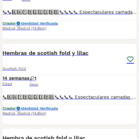
📞📞6️⃣4️⃣1️⃣9️⃣2️⃣2️⃣3️⃣9️⃣0️⃣📞📞📞📞 Espectaculares camadas de gatitos de Scotish Fold nacionales descendientes de las mejores líneas de sangre. Disponibles tanto hembras como machos. Las camadas están bajo supervisión veterinaria desde su nacimiento hasta que son entregadas a su nueva familia. Criados por un equipo de profesionales y mejores personas que, con más de 20 años de experiencia , cuidan a los animales por vocación, aplicando una cría ética y responsable para que cada cachorro se desarrolle con la mejor salud y con un buen temperamento. Todos los cachorritos se entregan con unos dos meses y medio de edad y sus vacunas correspondientes, desparasitados interna y externamente, con certificado de salud, y garantía tanto por enfermedad vírica como congénito genética. Posibilidad de entregar en toda España mediante transporte propio preparado para animales y con chofer privado. Los precios pueden variar según las características y morfología de cada cachorro. Añádenos al whats app o llámanos, y encantados atenderemos todas tus dudas y consultas. Teléfono / Whats app: 641 92 23 90
Criador
Identidad Verificada
Madrid
,
Madrid
(14.8km)
1
Hembras de scotish fold y lilac
Scottish Fold
14 semanas
1
Edad
Sexo
📞6️⃣4️⃣1️⃣9️⃣2️⃣2️⃣3️⃣9️⃣0️⃣📞📞📞📞 Espectaculares camadas de perritos de machos y hembras de scotisf fold y lilac nacionales descendientes de las mejores líneas de sangre. Disponibles tanto hembras como machos. Las camadas están bajo supervisión veterinaria desde su nacimiento hasta que son entregadas a su nueva familia. Criados por un equipo de profesionales y mejores personas que, con más de 20 años de experiencia , cuidan a los animales por vocación, aplicando una cría ética y responsable para que cada cachorro se desarrolle con la mejor salud y con un buen temperamento. Todos los cachorritos se entregan con unos dos meses y medio de edad y sus vacunas correspondientes, desparasitados interna y externamente, con certificado de salud, y garantía tanto por enfermedad vírica como congénito genética. Posibilidad de entregar en toda España mediante transporte propio preparado para animales y con chofer privado. Los precios pueden variar según las características y morfología de cada cachorro. Añádenos al whats app o llámanos, y encantados atenderemos todas tus dudas y consultas. Teléfono / Whats app: 641 92 23 90
Criador
Identidad Verificada
Madrid
,
Madrid
(14.8km)
1
Hembra de scotish fold y lilac