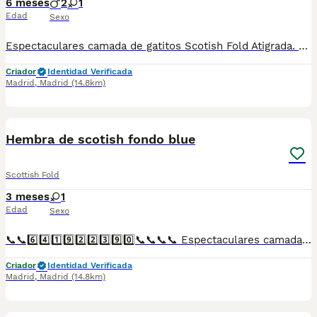
6 meses
2
1
Edad
Sexo
Espectaculares camada de gatitos Scotish Fold Atigrada. Todos los cachorritos se entregan con unos dos meses y medio de edad y sus vacunas correspondientes, desparasitados interna y externamente, con certificado de salud, y garantía tanto por enfermedad vírica como congénito genética. Posibilidad de entregar en toda España mediante transporte propio preparado para animales y con chofer privado. Los precios pueden variar según las características y morfología de cada cachorro. Añádenos al whats app o llámanos, y encantados atenderemos todas tus dudas y consultas. Teléfono / Whats app: 641 92 23 90
Criador
Identidad Verificada
Madrid
,
Madrid
(14.8km)
1
Hembra de scotish fondo blue
Scottish Fold
3 meses
1
Edad
Sexo
📞📞6️⃣4️⃣1️⃣9️⃣2️⃣2️⃣3️⃣9️⃣0️⃣📞📞📞📞 Espectaculares camadas de perritos de machos y hembras de maltipoo nacionales descendientes de las mejores líneas de sangre. Disponibles tanto hembras como machos. Las camadas están bajo supervisión veterinaria desde su nacimiento hasta que son entregadas a su nueva familia. Criados por un equipo de profesionales y mejores personas que, con más de 20 años de experiencia , cuidan a los animales por vocación, aplicando una cría ética y responsable para que cada cachorro se desarrolle con la mejor salud y con un buen temperamento. Todos los cachorritos se entregan con unos dos meses y medio de edad y sus vacunas correspondientes, desparasitados interna y externamente, con certificado de salud, y garantía tanto por enfermedad vírica como congénito genética. Posibilidad de entregar en toda España mediante transporte propio preparado para animales y con chofer privado. Los precios pueden variar según las características y morfología de cada cachorro. Añádenos al whats app o llámanos, y encantados atenderemos todas tus dudas y consultas. Teléfono / Whats app: 641 92 23 90
Criador
Identidad Verificada
Madrid
,
Madrid
(14.8km)
1